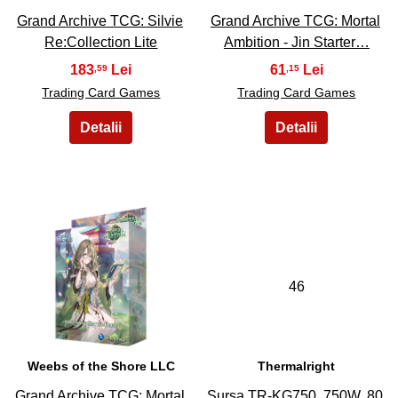
Grand Archive TCG: Silvie
Grand Archive TCG: Mortal
Re:Collection Lite
Ambition - Jin Starter…
183
61
,59
,15
Trading Card Games
Trading Card Games
45
46
Weebs of the Shore LLC
Thermalright
Grand Archive TCG: Mortal
Sursa TR-KG750, 750W, 80