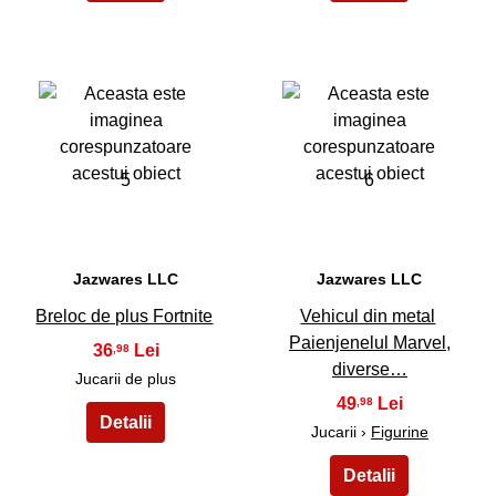
5
6
Jazwares LLC
Jazwares LLC
Breloc de plus Fortnite
Vehicul din metal
Paienjenelul Marvel,
36
,98
diverse…
Jucarii de plus
49
,98
Jucarii ›
Figurine