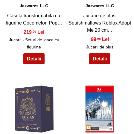
Jazwares LLC
Jazwares LLC
Casuta transformabila cu
Jucarie de plus
figurine Cocomelon Pop…
Squishmallows Roblox Adopt
Me 20 cm…
219
,00
99
,98
Jucarii › Seturi de joaca cu
figurine
Jucarii de plus
41
42