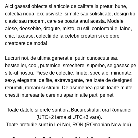
Aici gasesti obiecte si articole de calitate la preturi bune,
colectia noua, exclusiviste, simple sau sofisticate, design tip
clasic sau modern, care se poarta anul acesta. Modele
alese, deosebite, dragute, misto, cu stil, confortabile, faine,
chic, luxoase, colectii de la celebri creatori si celebre
creatoare de moda!
Lucruri noi, de ultima generatie, putin cunoscute sau
bestseller, cool, puternice, smechere, superbe, se gasesc pe
site-ul nostru. Piese de colectie, finute, speciale, minunate,
sexy, elegante, de fite, extravagante, realizate de designeri
renumiti, romani si straini. De asemenea gasiti foarte multe
chestii interesante care nu apar in alte parti pe net.
Toate datele si orele sunt ora Bucurestiului, ora Romaniei
(UTC+2 iarna si UTC+3 vara).
Toate preturile sunt in Lei Noi, RON (ROmanian New leu).