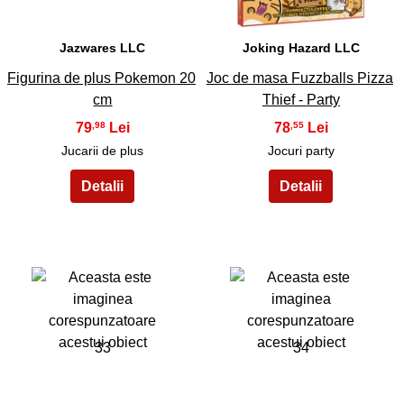
Jazwares LLC
Joking Hazard LLC
Figurina de plus Pokemon 20
Joc de masa Fuzzballs Pizza
cm
Thief - Party
79
78
,98
,55
Jucarii de plus
Jocuri party
33
34