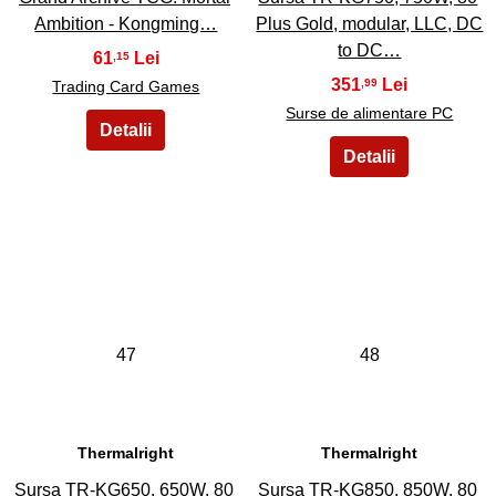
Ambition - Kongming…
Plus Gold, modular, LLC, DC
to DC…
61
,15
351
,99
Trading Card Games
Surse de alimentare PC
47
48
Thermalright
Thermalright
Sursa TR-KG650, 650W, 80
Sursa TR-KG850, 850W, 80