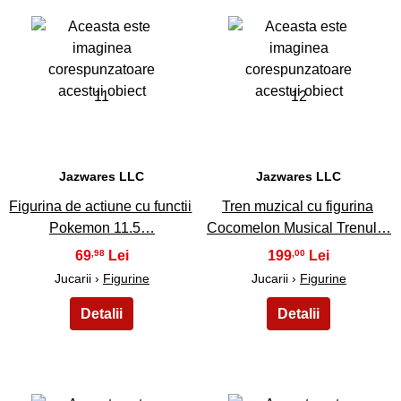
11
12
Jazwares LLC
Jazwares LLC
Figurina de actiune cu functii
Tren muzical cu figurina
Pokemon 11.5…
Cocomelon Musical Trenul…
69
199
,98
,00
Jucarii ›
Figurine
Jucarii ›
Figurine