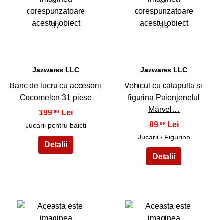
17
18
Jazwares LLC
Jazwares LLC
Banc de lucru cu accesorii
Vehicul cu catapulta si
Cocomelon 31 piese
figurina Paienjenelul
Marvel…
199
,00
89
,98
Jucarii pentru baieti
Jucarii ›
Figurine