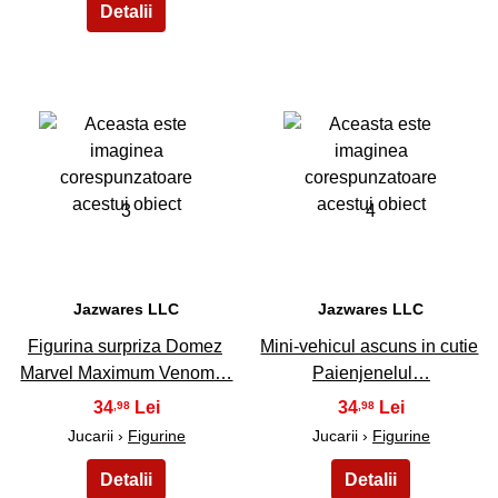
3
4
Jazwares LLC
Jazwares LLC
Figurina surpriza Domez
Mini-vehicul ascuns in cutie
Marvel Maximum Venom…
Paienjenelul…
34
34
,98
,98
Jucarii ›
Figurine
Jucarii ›
Figurine