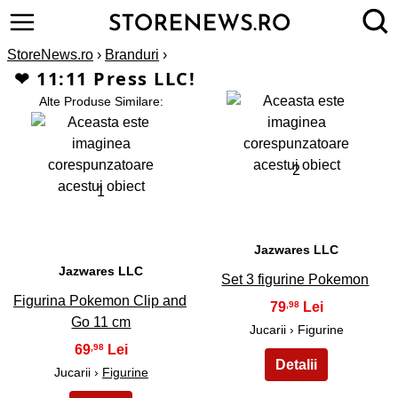
StoreNews.ro
›
Branduri
›
❤ 11:11 Press LLC!
Alte Produse Similare:
2
1
Jazwares LLC
Jazwares LLC
Set 3 figurine Pokemon
Figurina Pokemon Clip and
79
,98
Go 11 cm
Jucarii › Figurine
69
,98
Jucarii ›
Figurine