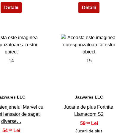
14
15
azwares LLC
Jazwares LLC
ienjenelul Marvel cu
Jucarie de plus Fortnite
si lansator de sageti
Llamacorn S2
diverse…
59
,98
54
,98
Jucarii de plus