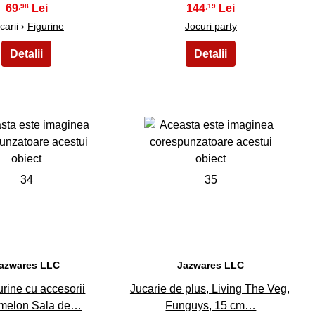
69
144
,98
,19
carii ›
Figurine
Jocuri party
34
35
azwares LLC
Jazwares LLC
urine cu accesorii
Jucarie de plus, Living The Veg,
melon Sala de…
Funguys, 15 cm…