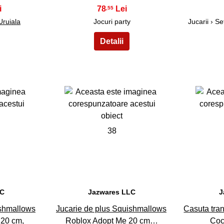
78
,55
Uruiala
Jocuri party
Jucarii › Se
38
LC
Jazwares LLC
J
ishmallows
Jucarie de plus Squishmallows
Casuta tran
 20 cm,
Roblox Adopt Me 20 cm…
Co