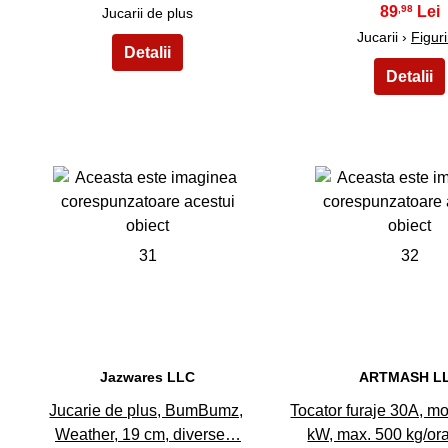
89
,98
Jucarii de plus
Jucarii ›
Figur
31
32
Jazwares LLC
ARTMASH L
Jucarie de plus, BumBumz,
Tocator furaje 30A, mo
Weather, 19 cm, diverse…
kW, max. 500 kg/ora