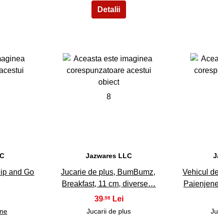
8
LC
Jazwares LLC
J
ip and Go
Jucarie de plus, BumBumz,
Vehicul de
Breakfast, 11 cm, diverse…
Paienjene
39
,98
ine
Jucarii de plus
Ju