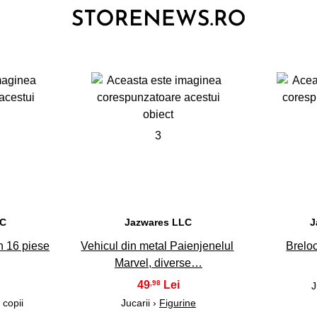
3
LC
Jazwares LLC
J
 16 piese
Vehicul din metal Paienjenelul
Breloc
Marvel, diverse…
49
,98
J
 copii
Jucarii ›
Figurine