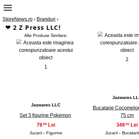
StoreNews.ro
›
Branduri
›
❤ 2 Z Press LLC!
Alte Produse Similare:
2
1
Jazwares L
Jazwares LLC
Bucatarie Cocomelon
Set 3 figurine Pokemon
75 cm
79
349
,98
,00
Jucarii › Figurine
Jucarii › Bucatarii