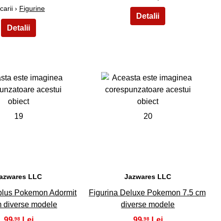
carii ›
Figurine
19
20
azwares LLC
Jazwares LLC
 plus Pokemon Adormit
Figurina Deluxe Pokemon 7.5 cm
 diverse modele
diverse modele
99
99
,98
,98