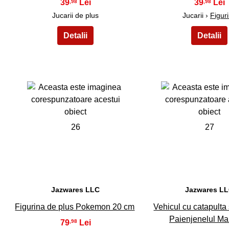
39
39
,98
,98
Jucarii de plus
Jucarii ›
Figur
26
27
Jazwares LLC
Jazwares L
Figurina de plus Pokemon 20 cm
Vehicul cu catapulta 
Paienjenelul M
79
,98