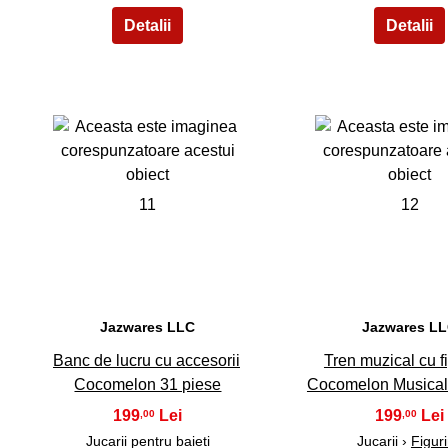
11
12
Jazwares LLC
Jazwares L
Banc de lucru cu accesorii
Tren muzical cu f
Cocomelon 31 piese
Cocomelon Musical
199
199
,00
,00
Jucarii pentru baieti
Jucarii ›
Figur