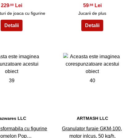
229
59
,00
,98
turi de joaca cu figurine
Jucarii de plus
39
40
azwares LLC
ARTMASH LLC
sformabila cu figurine
Granulator furaje GKM-100,
comelon Pop…
motor inlcus, 50 kg/h,