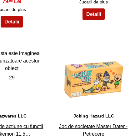
79
,98
Jucarii de plus
ucarii de plus
29
30
azwares LLC
Joking Hazard LLC
de actiune cu functii
Joc de societate Master Dater -
kemon 11.5…
Petrecere