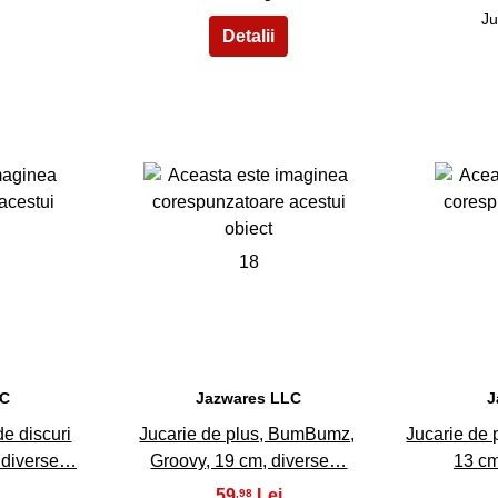
Ju
18
LC
Jazwares LLC
J
de discuri
Jucarie de plus, BumBumz,
Jucarie de
l diverse…
Groovy, 19 cm, diverse…
13 cm
59
,98