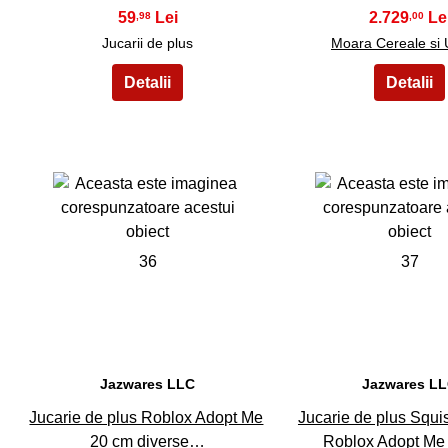
59
2.729
,98
,00
Jucarii de plus
Moara Cereale si 
36
37
Jazwares LLC
Jazwares L
Jucarie de plus Roblox Adopt Me
Jucarie de plus Squ
20 cm diverse…
Roblox Adopt Me