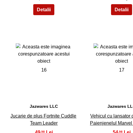
16
17
Jazwares LLC
Jazwares L
Jucarie de plus Fortnite Cuddle
Vehicul cu lansator 
Team Leader
Paienjenelul Marve
49
54
,98
,98