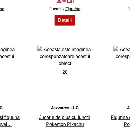
39
,98
ine
Jucarii ›
Figurine
J
28
LC
Jazwares LLC
J
si figurina
Jucarie de plus cu functii
Figurina 
arvel…
Pokemon Pikachu
Po