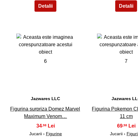
6
7
Jazwares LLC
Jazwares L
Figurina surpriza Domez Marvel
Figurina Pokemon Cl
Maximum Venom…
11 cm
34
69
,98
,98
Jucarii ›
Figurine
Jucarii ›
Figur