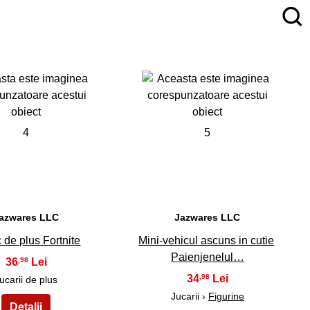
4
5
azwares LLC
Jazwares LLC
 de plus Fortnite
Mini-vehicul ascuns in cutie
Paienjenelul…
36
,98
34
,98
ucarii de plus
Jucarii ›
Figurine