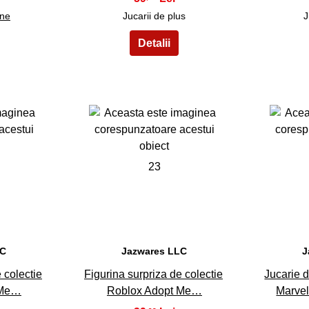
ine
Jucarii de plus
J
23
LC
Jazwares LLC
J
 colectie
Figurina surpriza de colectie
Jucarie 
 Me…
Roblox Adopt Me…
Marvel