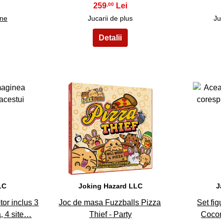
259
,00
ine
Jucarii de plus
Ju
33
LC
Joking Hazard LLC
J
tor inclus 3
Joc de masa Fuzzballs Pizza
Set fig
, 4 site…
Thief - Party
Coco