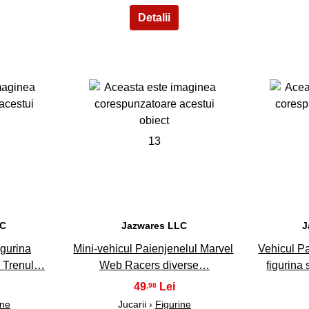
13
LC
Jazwares LLC
J
igurina
Mini-vehicul Paienjenelul Marvel
Vehicul Pa
 Trenul…
Web Racers diverse…
figurina 
49
,98
ine
Jucarii ›
Figurine