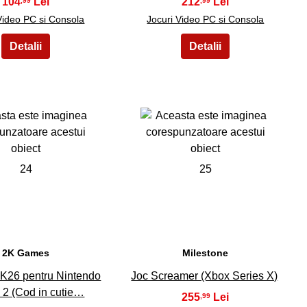
104
212
,99
,99
Video PC si Consola
Jocuri Video PC si Consola
24
25
2K Games
Milestone
K26 pentru Nintendo
Joc Screamer (Xbox Series X)
 2 (Cod in cutie…
255
,99