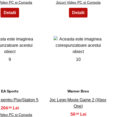
Video PC si Consola
Jocuri Video PC si Consola
9
10
EA Sports
Warner Bros
pentru PlayStation 5
Joc Lego Movie Game 2 (Xbox
One)
204
,99
50
,99
Video PC si Consola