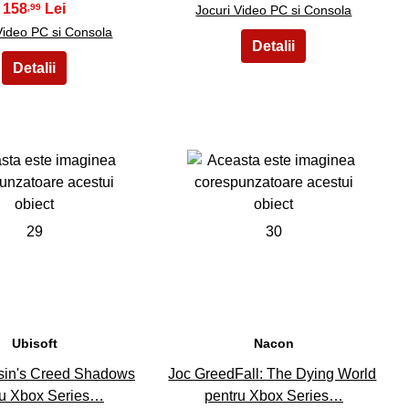
158
,99
Jocuri Video PC si Consola
Video PC si Consola
29
30
Ubisoft
Nacon
sin's Creed Shadows
Joc GreedFall: The Dying World
ru Xbox Series…
pentru Xbox Series…