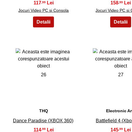
117
158
,99
,99
Jocuri Video PC si Consola
Jocuri Video PC si
26
27
THQ
Electronic Ar
Dance Paradise (XBOX 360)
Battlefield 4 (Xb
114
145
,99
,99