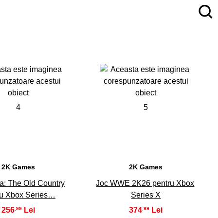
4
5
2K Games
2K Games
a: The Old Country
Joc WWE 2K26 pentru Xbox
ru Xbox Series…
Series X
256
374
,99
,99