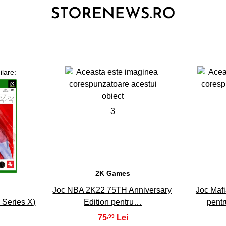
ilare:
3
2K Games
Joc NBA 2K22 75TH Anniversary
Joc Mafi
Series X)
Edition pentru…
pent
75
,99