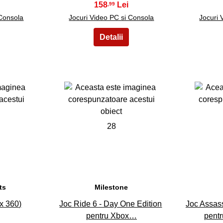
158
,99
 Consola
Jocuri Video PC si Consola
Jocuri 
28
ts
Milestone
ox 360)
Joc Ride 6 - Day One Edition
Joc Assas
pentru Xbox…
pent