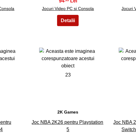
94
,99
 Consola
Jocuri Video PC si Consola
Jocuri 
23
2K Games
entru
Joc NBA 2K26 pentru Playstation
Joc NBA 2
 4
5
Switch