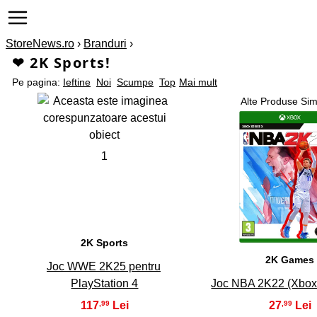
StoreNews.ro
›
Branduri
›
❤ 2K Sports!
Pe pagina:
Ieftine
Noi
Scumpe
Top
Mai mult
Alte Produse Sim
1
2
2K Sports
2K Games
Joc WWE 2K25 pentru
PlayStation 4
Joc NBA 2K22 (Xbox 
117
27
,99
,99