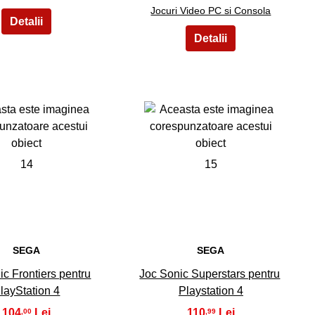
Jocuri Video PC si Consola
14
15
SEGA
SEGA
ic Frontiers pentru
Joc Sonic Superstars pentru
layStation 4
Playstation 4
104
110
,00
,99