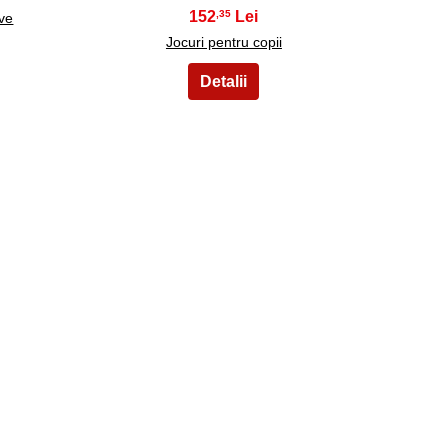
152
,35
ive
Jocuri pentru copii