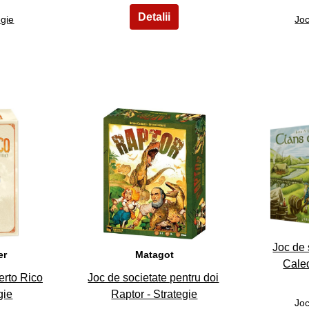
egie
Joc
23
Joc de 
er
Matagot
Caled
erto Rico
Joc de societate pentru doi
gie
Raptor - Strategie
Joc