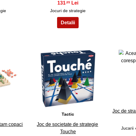
131
,05
egie
Jocuri de strategie
28
Joc de stra
Tactic
ntam copaci
Joc de societate de strategie
Jucarii 
Touche