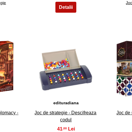
egie
Joc
8
edituradiana
plomacy -
Joc de strategie - Descifreaza
Joc de 
codul
41
,00