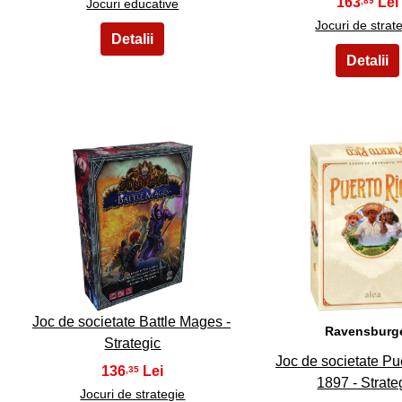
163
,89
Jocuri educative
Jocuri de strat
21
22
Joc de societate Battle Mages -
Ravensburg
Strategic
Joc de societate Pu
136
,35
1897 - Strate
Jocuri de strategie