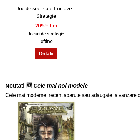
Joc de societate Enclave -
Strategie
209
,85
Jocuri de strategie
Ieftine
Noutati 🆕
Cele mai noi modele
Cele mai moderne, recent aparute sau adaugate la vanzare 
32