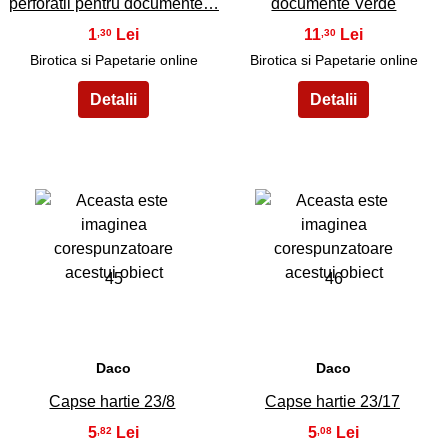
perforatii pentru documente…
documente Verde
1
11
,30
,30
Birotica si Papetarie online
Birotica si Papetarie online
45
46
Daco
Daco
Capse hartie 23/8
Capse hartie 23/17
5
5
,82
,08