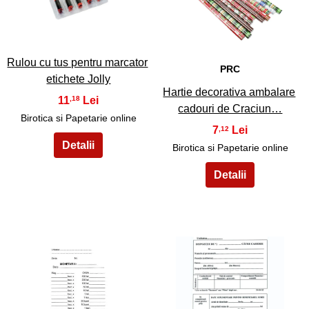
15
16
Rulou cu tus pentru marcator
PRC
etichete Jolly
Hartie decorativa ambalare
11
,18
cadouri de Craciun…
Birotica si Papetarie online
7
,12
Birotica si Papetarie online
17
18