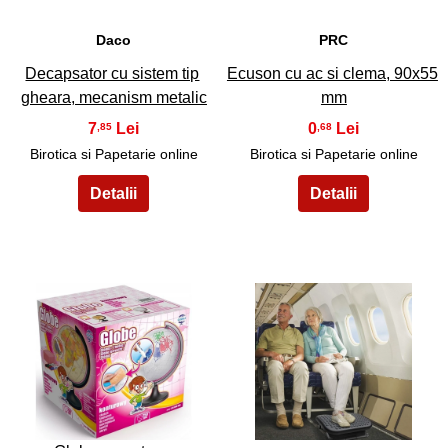
Daco
PRC
Decapsator cu sistem tip
Ecuson cu ac si clema, 90x55
gheara, mecanism metalic
mm
7
0
,85
,68
Birotica si Papetarie online
Birotica si Papetarie online
27
28