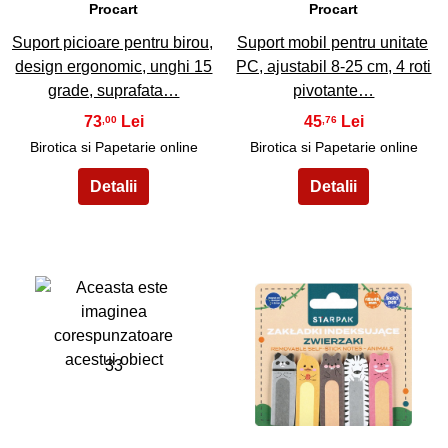
Procart
Procart
Suport picioare pentru birou,
Suport mobil pentru unitate
design ergonomic, unghi 15
PC, ajustabil 8-25 cm, 4 roti
grade, suprafata…
pivotante…
73
45
,00
,76
Birotica si Papetarie online
Birotica si Papetarie online
33
34