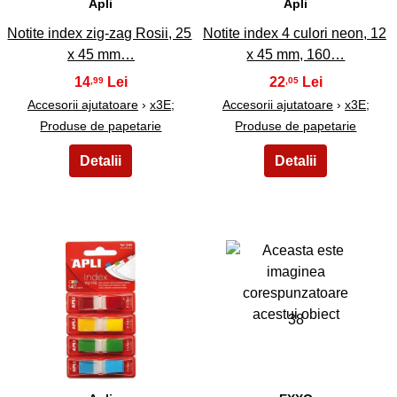
Apli
Apli
Notite index zig-zag Rosii, 25
Notite index 4 culori neon, 12
х 45 mm…
х 45 mm, 160…
14
22
,99
,05
Accesorii ajutatoare
›
x3E;
Accesorii ajutatoare
›
x3E;
Produse de papetarie
Produse de papetarie
37
38