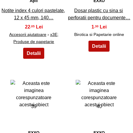
Apli
EXXO
Notite index 4 culori pastelate,
Dosar plastic cu sina si
12 х 45 mm, 140…
perforatii pentru documente…
22
1
,05
,30
Accesorii ajutatoare
›
x3E;
Birotica si Papetarie online
Produse de papetarie
39
40
EXXO
EXXO