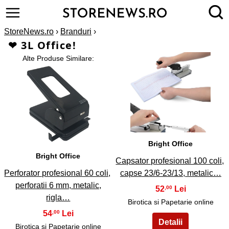
StoreNews.ro
›
Branduri
›
❤ 3L Office!
Alte Produse Similare:
2
1
Bright Office
Bright Office
Capsator profesional 100 coli,
Perforator profesional 60 coli,
capse 23/6-23/13, metalic…
perforatii 6 mm, metalic,
52
,00
rigla…
Birotica si Papetarie online
54
,00
Birotica si Papetarie online