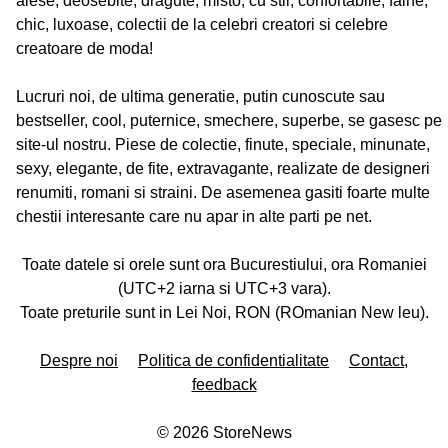
alese, deosebite, dragute, misto, cu stil, confortabile, faine,
chic, luxoase, colectii de la celebri creatori si celebre
creatoare de moda!
Lucruri noi, de ultima generatie, putin cunoscute sau
bestseller, cool, puternice, smechere, superbe, se gasesc pe
site-ul nostru. Piese de colectie, finute, speciale, minunate,
sexy, elegante, de fite, extravagante, realizate de designeri
renumiti, romani si straini. De asemenea gasiti foarte multe
chestii interesante care nu apar in alte parti pe net.
Toate datele si orele sunt ora Bucurestiului, ora Romaniei
(UTC+2 iarna si UTC+3 vara).
Toate preturile sunt in Lei Noi, RON (ROmanian New leu).
Despre noi
Politica de confidentialitate
Contact,
feedback
©
2026
StoreNews