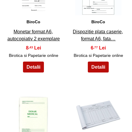
BiroCo
BiroCo
Monetar format A6,
Dispozitie plata caserie,
autocopiativ 2 exemplare
format A6, fata…
8
6
,43
,77
Birotica si Papetarie online
Birotica si Papetarie online
19
20