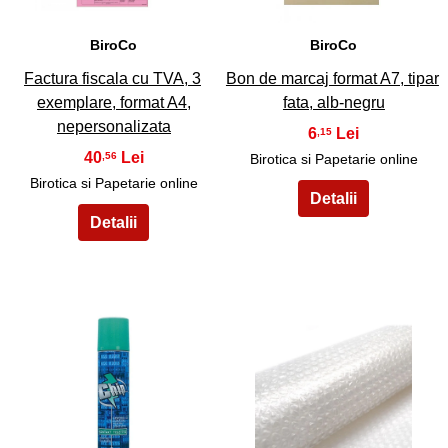
BiroCo
BiroCo
Factura fiscala cu TVA, 3
Bon de marcaj format A7, tipar
exemplare, format A4,
fata, alb-negru
nepersonalizata
6
,15
40
,56
Birotica si Papetarie online
Birotica si Papetarie online
23
24