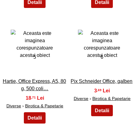
5
6
Hartie, Office Express, A5, 80
Pix Schneider Office, galben
g, 500 coli…
3
,69
18
,71
Diverse
›
Birotica & Papetarie
Diverse
›
Birotica & Papetarie