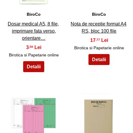
BiroCo
BiroCo
Dosar medical A5, 8 file,
Nota de receptie format A4
imprimare fata verso,
RS, bloc 100 file
orientare…
17
,77
3
,50
Birotica si Papetarie online
Birotica si Papetarie online
21
22