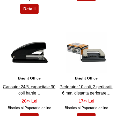
3
4
Bright Office
Bright Office
Capsator 24/6, capacitate 30
Perforator 10 coli, 2 perforatii
coli hartie…
6 mm, distanta perforare…
20
17
,00
,00
Birotica si Papetarie online
Birotica si Papetarie online