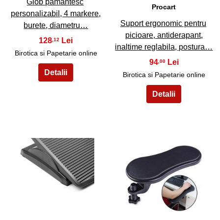
Glob pamantesc
Procart
personalizabil, 4 markere,
Suport ergonomic pentru
burete, diametru…
picioare, antiderapant,
128
,12
inaltime reglabila, postura…
Birotica si Papetarie online
94
,00
Birotica si Papetarie online
29
30