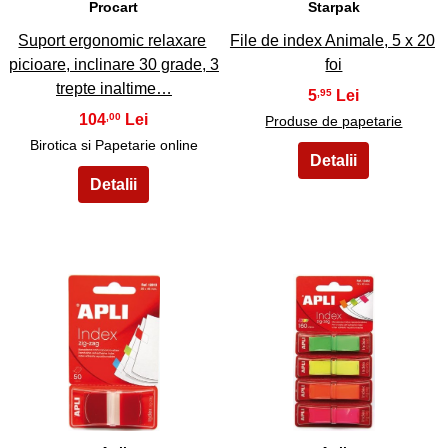
Procart
Starpak
Suport ergonomic relaxare
File de index Animale, 5 x 20
picioare, inclinare 30 grade, 3
foi
trepte inaltime…
5
,95
104
,00
Produse de papetarie
Birotica si Papetarie online
35
36