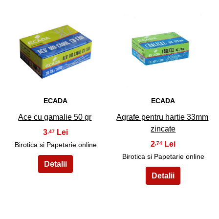
7
8
ECADA
ECADA
Ace cu gamalie 50 gr
Agrafe pentru hartie 33mm
zincate
3
,47
2
,74
Birotica si Papetarie online
Birotica si Papetarie online