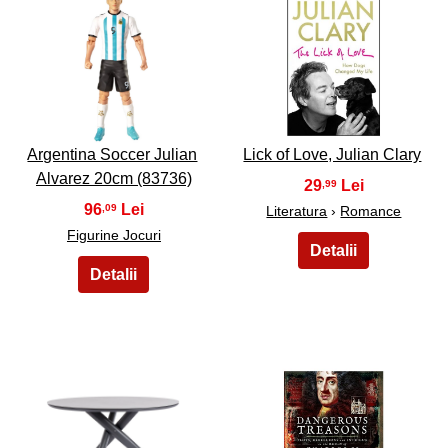
25
26
Argentina Soccer Julian
Lick of Love, Julian Clary
Alvarez 20cm (83736)
29
,99
96
,09
Literatura
›
Romance
Figurine Jocuri