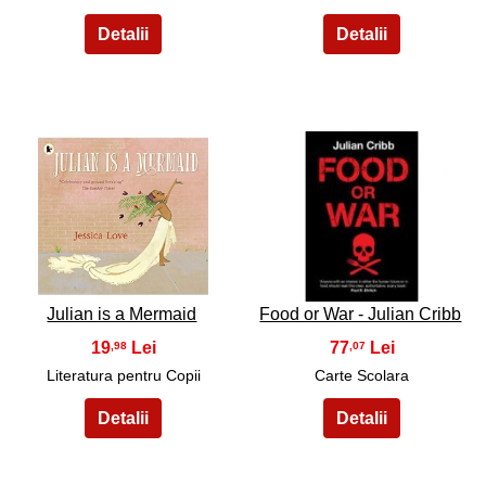
37
38
Julian is a Mermaid
Food or War - Julian Cribb
19
77
,98
,07
Literatura pentru Copii
Carte Scolara