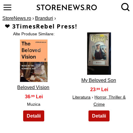
StoreNews.ro
›
Branduri
›
❤ 3TimesRebel Press!
Alte Produse Similare:
2
1
My Beloved Son
Beloved Vision
23
,99
36
,99
Literatura
›
Horror, Thriller &
Muzica
Crime