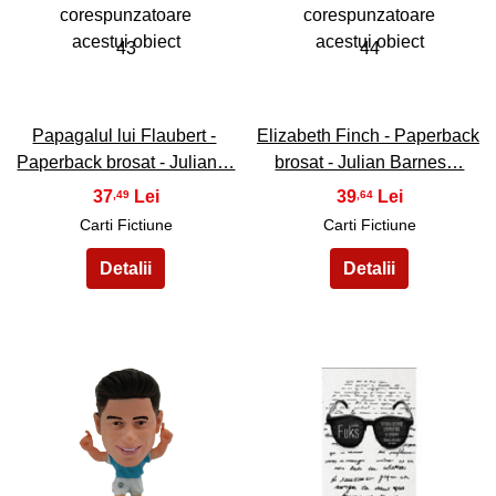
43
44
Papagalul lui Flaubert -
Elizabeth Finch - Paperback
Paperback brosat - Julian…
brosat - Julian Barnes…
37
39
,49
,64
Carti Fictiune
Carti Fictiune
45
46