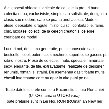
Aici gasesti obiecte si articole de calitate la preturi bune,
colectia noua, exclusiviste, simple sau sofisticate, design tip
clasic sau modern, care se poarta anul acesta. Modele
alese, deosebite, dragute, misto, cu stil, confortabile, faine,
chic, luxoase, colectii de la celebri creatori si celebre
creatoare de moda!
Lucruri noi, de ultima generatie, putin cunoscute sau
bestseller, cool, puternice, smechere, superbe, se gasesc pe
site-ul nostru. Piese de colectie, finute, speciale, minunate,
sexy, elegante, de fite, extravagante, realizate de designeri
renumiti, romani si straini. De asemenea gasiti foarte multe
chestii interesante care nu apar in alte parti pe net.
Toate datele si orele sunt ora Bucurestiului, ora Romaniei
(UTC+2 iarna si UTC+3 vara).
Toate preturile sunt in Lei Noi, RON (ROmanian New leu).