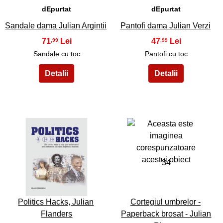
dEpurtat
dEpurtat
Sandale dama Julian Argintii
Pantofi dama Julian Verzi
71
47
,99
,99
Sandale cu toc
Pantofi cu toc
33
34
Politics Hacks, Julian
Cortegiul umbrelor -
Flanders
Paperback brosat - Julian