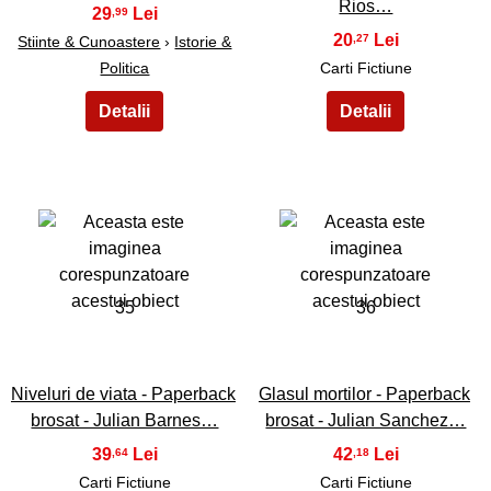
Rios…
29
,99
20
,27
Stiinte & Cunoastere
›
Istorie &
Politica
Carti Fictiune
35
36
Niveluri de viata - Paperback
Glasul mortilor - Paperback
brosat - Julian Barnes…
brosat - Julian Sanchez…
39
42
,64
,18
Carti Fictiune
Carti Fictiune