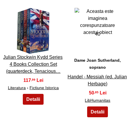
39
40
Julian Stockwin Kydd Series
Dame Joan Sutherland,
4 Books Collection Set
soprano
(quarterdeck, Tenacious…
Handel - Messiah (ed. Julian
117
,99
Herbage)
Literatura
›
Fictiune Istorica
50
,85
LibHumanitas