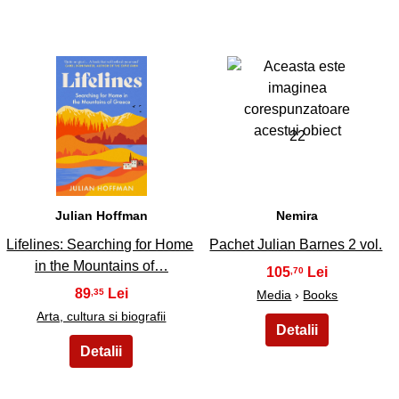
21
22
Julian Hoffman
Nemira
Lifelines: Searching for Home
Pachet Julian Barnes 2 vol.
in the Mountains of…
105
,70
89
,35
Media
›
Books
Arta, cultura si biografii