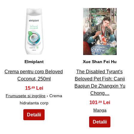
7
8
Elmiplant
Xue Shan Fei Hu
Crema pentru corp Beloved
The Disabled Tyrant's
Coconut, 250ml
Beloved Pet Fish: Canji
Baojun De Zhangxin Yu
15
,49
Chong…
Frumusete si ingrijire
› Crema
101
,20
hidratanta corp
Manga