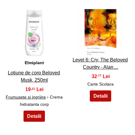
5
6
Level 6: Cry, The Beloved
Elmiplant
Country - Alan…
Lotiune de corp Beloved
32
,77
Musk, 250ml
Carte Scolara
19
,21
Frumusete si ingrijire
› Crema
hidratanta corp