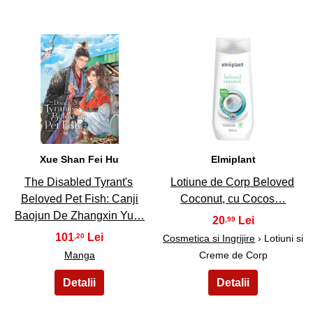
9
10
Xue Shan Fei Hu
Elmiplant
The Disabled Tyrant's
Lotiune de Corp Beloved
Beloved Pet Fish: Canji
Coconut, cu Cocos…
Baojun De Zhangxin Yu…
20
,99
101
,20
Cosmetica si Ingrijire
› Lotiuni si
Manga
Creme de Corp