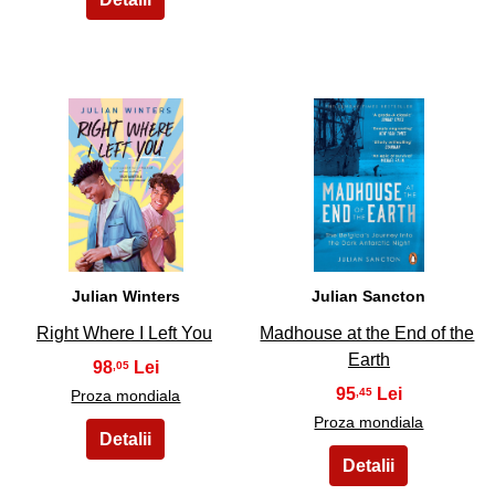
19
20
Julian Winters
Julian Sancton
Right Where I Left You
Madhouse at the End of the
Earth
98
,05
95
,45
Proza mondiala
Proza mondiala