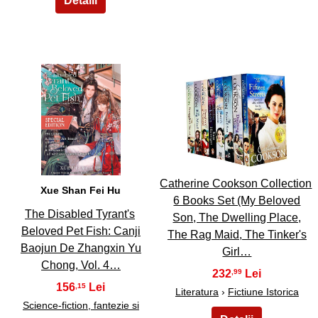
15
16
Catherine Cookson Collection
Xue Shan Fei Hu
6 Books Set (My Beloved
The Disabled Tyrant's
Son, The Dwelling Place,
Beloved Pet Fish: Canji
The Rag Maid, The Tinker's
Baojun De Zhangxin Yu
Girl…
Chong, Vol. 4…
232
,99
156
,15
Literatura
›
Fictiune Istorica
Science-fiction, fantezie si