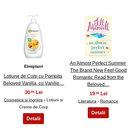
11
12
An Almost Perfect Summer
Elmiplant
The Brand New Feel-Good
Lotiune de Corp cu Pompita
Romantic Read from the
Beloved Vanilla, cu Vanilie…
Beloved…
30
,99
19
,98
Cosmetica si Ingrijire
› Lotiuni si
Literatura
›
Romance
Creme de Corp