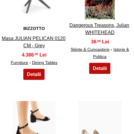
27
28
Dangerous Treasons, Julian
BIZZOTTO
WHITEHEAD
Masa JULIAN PELICAN 0120
36
,99
CM - Grey
Stiinte & Cunoastere
›
Istorie &
4.386
,00
Politica
Furniture
›
Dining Tables
29
30