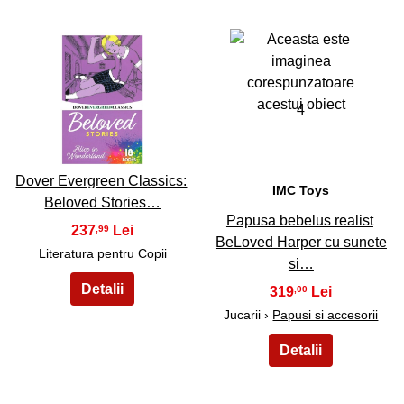
3
4
Dover Evergreen Classics:
IMC Toys
Beloved Stories…
Papusa bebelus realist
237
,99
BeLoved Harper cu sunete
Literatura pentru Copii
si…
319
,00
Jucarii ›
Papusi si accesorii