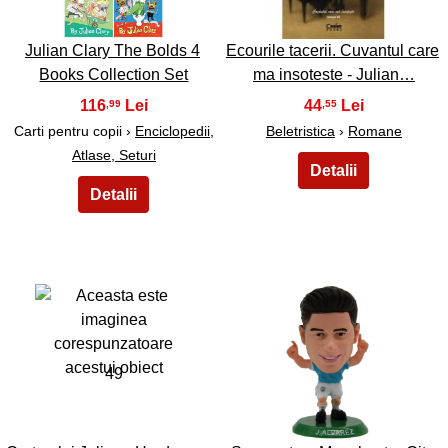
Julian Clary The Bolds 4
Ecourile tacerii. Cuvantul care
Books Collection Set
ma insoteste - Julian…
116
44
,99
,55
Carti pentru copii ›
Enciclopedii,
Beletristica
›
Romane
Atlase, Seturi
49
50