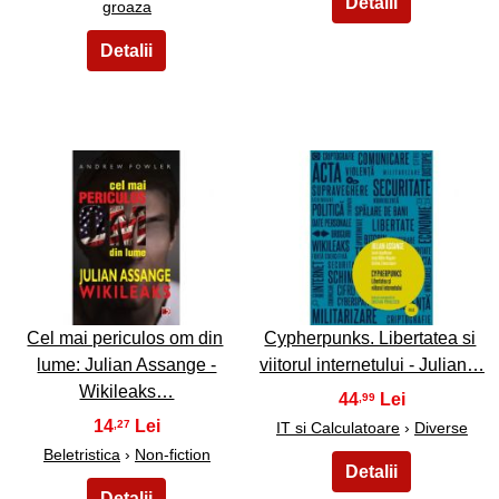
groaza
17
18
Cel mai periculos om din
Cypherpunks. Libertatea si
lume: Julian Assange -
viitorul internetului - Julian…
Wikileaks…
44
,99
14
,27
IT si Calculatoare
›
Diverse
Beletristica
›
Non-fiction