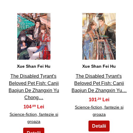
13
14
Xue Shan Fei Hu
Xue Shan Fei Hu
The Disabled Tyrant's
The Disabled Tyrant's
Beloved Pet Fish: Canji
Beloved Pet Fish: Canji
Baojun De Zhangxin Yu
Baojun De Zhangxin Yu…
Chong…
101
,20
104
,09
Science-fiction, fantezie si
Science-fiction, fantezie si
groaza
groaza