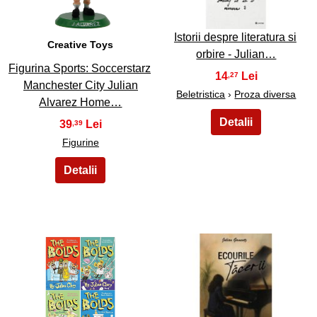
Istorii despre literatura si
Creative Toys
orbire - Julian…
Figurina Sports: Soccerstarz
14
,27
Manchester City Julian
Beletristica
›
Proza diversa
Alvarez Home…
39
,39
Figurine
47
48