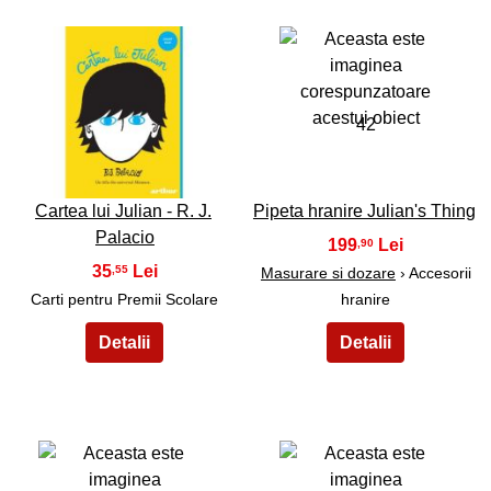
41
42
Cartea lui Julian - R. J.
Pipeta hranire Julian's Thing
Palacio
199
,90
35
,55
Masurare si dozare
› Accesorii
Carti pentru Premii Scolare
hranire