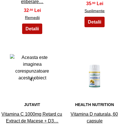
eliberare…
35
,90
32
,50
Suplimente
Remedii
47
48
JUTAVIT
HEALTH NUTRITION
Vitamina C 1000mg Retard cu
Vitamina D naturala, 60
Extract de Macese + D3…
capsule