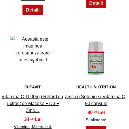
3
4
JUTAVIT
HEALTH NUTRITION
Vitamina C 1000mg Retard cu
Zinc cu Seleniu si Vitamina C,
Extract de Macese + D3 +
90 capsule
Zinc…
80
,00
34
,19
Suplimente
Vitamine, Minerale &