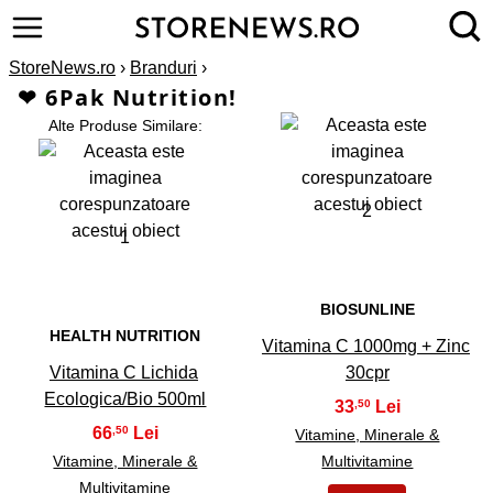
StoreNews.ro
›
Branduri
›
❤ 6Pak Nutrition!
Alte Produse Similare:
2
1
BIOSUNLINE
HEALTH NUTRITION
Vitamina C 1000mg + Zinc
Vitamina C Lichida
30cpr
Ecologica/Bio 500ml
33
,50
66
,50
Vitamine, Minerale &
Vitamine, Minerale &
Multivitamine
Multivitamine