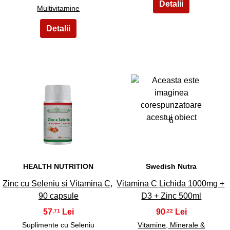
Multivitamine
5
6
HEALTH NUTRITION
Swedish Nutra
Zinc cu Seleniu si Vitamina C,
Vitamina C Lichida 1000mg +
90 capsule
D3 + Zinc 500ml
57
90
,71
,22
Suplimente cu Seleniu
Vitamine, Minerale &