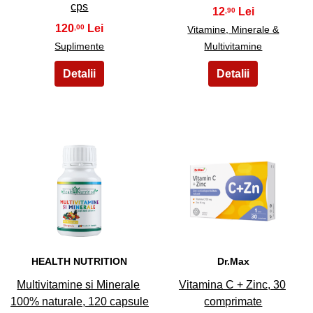
cps
12
,90
120
,00
Vitamine, Minerale &
Suplimente
Multivitamine
43
44
HEALTH NUTRITION
Dr.Max
Multivitamine si Minerale
Vitamina C + Zinc, 30
100% naturale, 120 capsule
comprimate