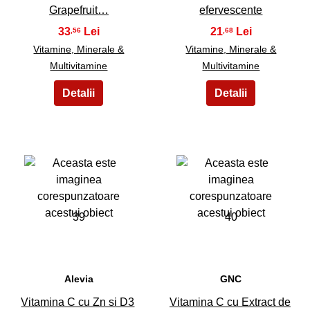
Grapefruit…
efervescente
33
21
,56
,68
Vitamine, Minerale &
Vitamine, Minerale &
Multivitamine
Multivitamine
39
40
Alevia
GNC
Vitamina C cu Zn si D3
Vitamina C cu Extract de