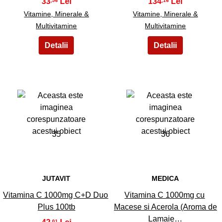
33
134
,56
,16
Vitamine, Minerale &
Vitamine, Minerale &
Multivitamine
Multivitamine
35
36
JUTAVIT
MEDICA
Vitamina C 1000mg C+D Duo
Vitamina C 1000mg cu
Plus 100tb
Macese si Acerola (Aroma de
Lamaie…
,01