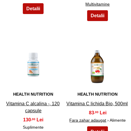
Multivitamine
7
8
HEALTH NUTRITION
HEALTH NUTRITION
Vitamina C alcalina -, 120
Vitamina C lichida Bio, 500ml
capsule
83
,00
130
,00
Fara zahar adaugat
› Alimente
Suplimente