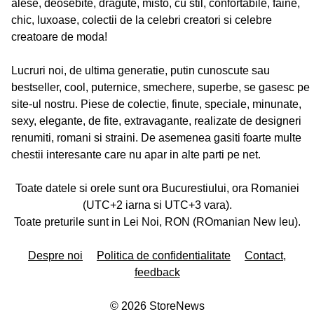
alese, deosebite, dragute, misto, cu stil, confortabile, faine,
chic, luxoase, colectii de la celebri creatori si celebre
creatoare de moda!
Lucruri noi, de ultima generatie, putin cunoscute sau
bestseller, cool, puternice, smechere, superbe, se gasesc pe
site-ul nostru. Piese de colectie, finute, speciale, minunate,
sexy, elegante, de fite, extravagante, realizate de designeri
renumiti, romani si straini. De asemenea gasiti foarte multe
chestii interesante care nu apar in alte parti pe net.
Toate datele si orele sunt ora Bucurestiului, ora Romaniei
(UTC+2 iarna si UTC+3 vara).
Toate preturile sunt in Lei Noi, RON (ROmanian New leu).
Despre noi
Politica de confidentialitate
Contact,
feedback
©
2026
StoreNews