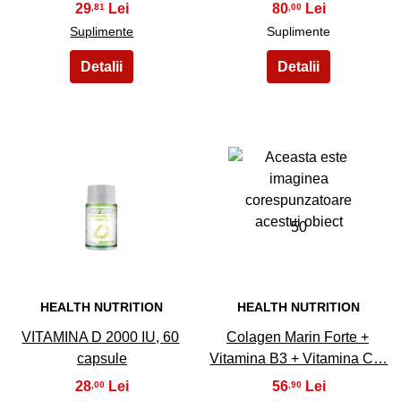
29
80
,81
,00
Suplimente
Suplimente
49
50
HEALTH NUTRITION
HEALTH NUTRITION
VITAMINA D 2000 IU, 60
Colagen Marin Forte +
capsule
Vitamina B3 + Vitamina C…
28
56
,00
,90