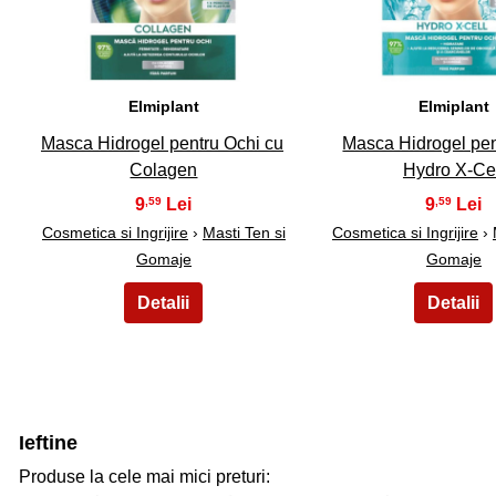
Elmiplant
Elmiplant
Masca Hidrogel pentru Ochi cu
Masca Hidrogel pen
Colagen
Hydro X-Ce
9
9
,59
,59
Cosmetica si Ingrijire
›
Masti Ten si
Cosmetica si Ingrijire
›
Gomaje
Gomaje
Ieftine
Produse la cele mai mici preturi: