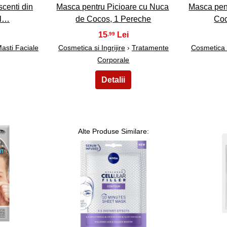
centi din
Masca pentru Picioare cu Nuca
Masca pen
il…
de Cocos, 1 Pereche
Coc
15
,99
asti Faciale
Cosmetica si Ingrijire
›
Tratamente
Cosmetica s
Corporale
Alte Produse Similare:
18