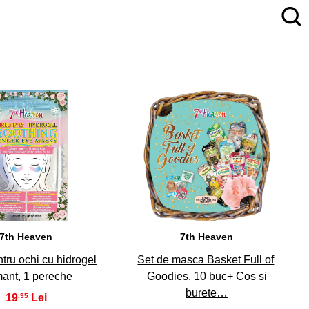
4
5
7th Heaven
7th Heaven
tru ochi cu hidrogel
Set de masca Basket Full of
mant, 1 pereche
Goodies, 10 buc+ Cos si
burete…
19
,95