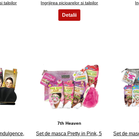
si talpilor
Ingrijirea picioarelor si talpilor
In
8
n
7th Heaven
ndulgence,
Set de masca Pretty in Pink, 5
Set de mas