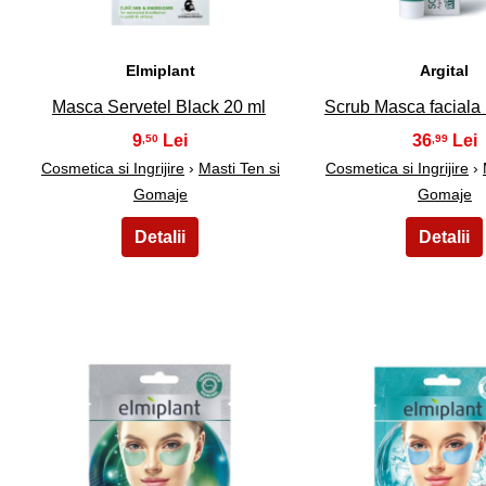
Elmiplant
Argital
Masca Servetel Black 20 ml
Scrub Masca faciala 
9
36
,50
,99
Cosmetica si Ingrijire
›
Masti Ten si
Cosmetica si Ingrijire
›
Gomaje
Gomaje
26
27