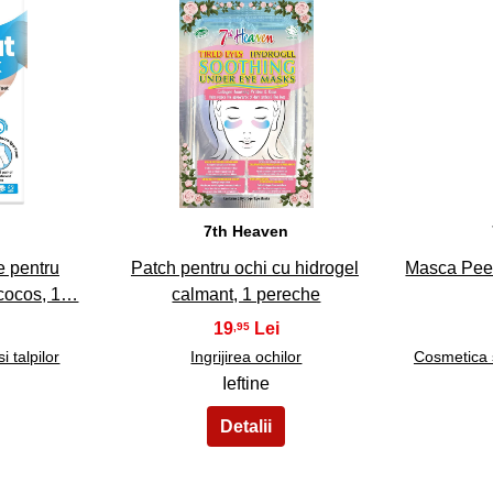
33
n
7th Heaven
e pentru
Patch pentru ochi cu hidrogel
Masca Peel
 cocos, 1…
calmant, 1 pereche
19
,95
si talpilor
Ingrijirea ochilor
Cosmetica si
Ieftine