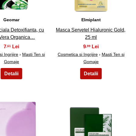
Geomar
Elmiplant
iala Detoxifianta, cu
Masca Servetel Hialuronic Gold,
 Vera Organica…
25 ml
7
9
,61
,99
 Ingrijire
›
Masti Ten si
Cosmetica si Ingrijire
›
Masti Ten si
Gomaje
Gomaje
29
30