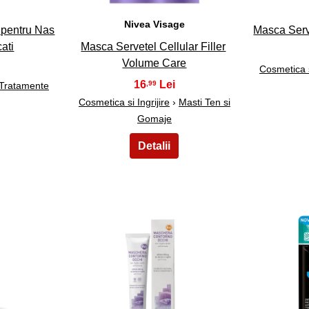
n
Nivea Visage
 pentru Nas
Masca Serve
ati
Masca Servetel Cellular Filler
Volume Care
Cosmetica si
16
,99
Tratamente
Cosmetica si Ingrijire
›
Masti Ten si
Gomaje
23