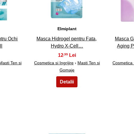
Elmiplant
tru Ochi
Masca Hidrogel pentru Fata,
Masca Ge
ll
Hydro X-Cell…
Aging P
12
,99
Masti Ten si
Cosmetica si Ingrijire
›
Masti Ten si
Cosmetica si
Gomaje