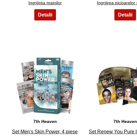
Ingrijirea mainilor
Ingrijirea picioarelor 
6
7
7th Heaven
7th Heave
Set Men's Skin Power, 4 piese
Set Renew You Pure I