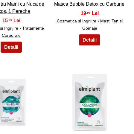
tru Maini cu Nuca de
Masca Bubble Detox cu Carbune
os, 1 Pereche
19
,99
15
,99
Cosmetica si Ingrijire
›
Masti Ten si
i Ingrijire
›
Tratamente
Gomaje
Corporale
19
20