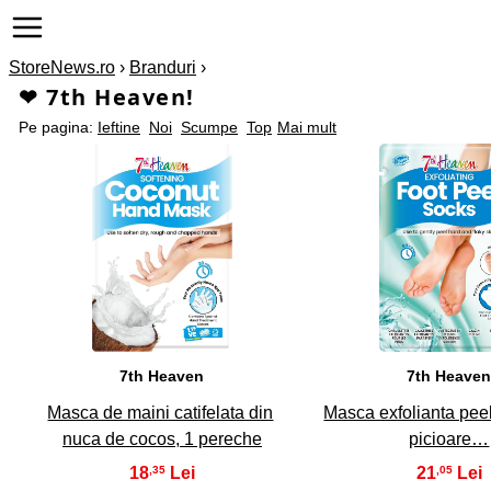
StoreNews.ro
›
Branduri
›
❤ 7th Heaven!
Pe pagina:
Ieftine
Noi
Scumpe
Top
Mai mult
1
2
7th Heaven
7th Heave
Masca de maini catifelata din
Masca exfolianta pee
nuca de cocos, 1 pereche
picioare…
18
21
,35
,05