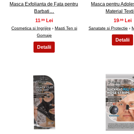
Masca Exfolianta de Fata pentru
Masca pentru Adoles
Barbati…
Material Text
11
19
,99
,99
Cosmetica si Ingrijire
›
Masti Ten si
Sanatate si Protectie
›
M
Gomaje
16
17