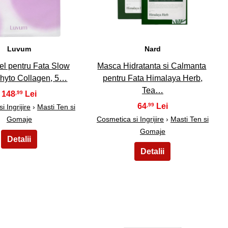
Luvum
Nard
l pentru Fata Slow
Masca Hidratanta si Calmanta
hyto Collagen, 5…
pentru Fata Himalaya Herb,
Tea…
148
,99
64
,99
 Ingrijire
›
Masti Ten si
Gomaje
Cosmetica si Ingrijire
›
Masti Ten si
Gomaje