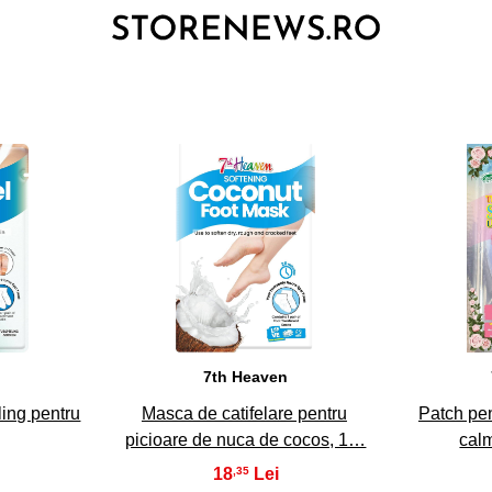
3
n
7th Heaven
ling pentru
Masca de catifelare pentru
Patch pen
picioare de nuca de cocos, 1…
cal
18
,35