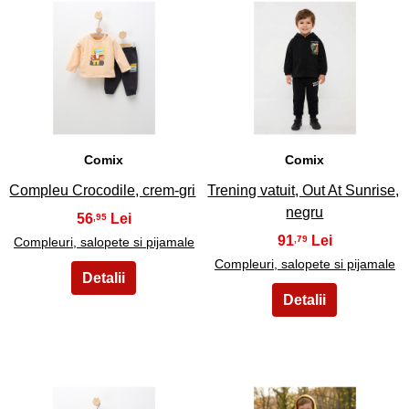
9
10
Comix
Comix
Compleu Crocodile, crem-gri
Trening vatuit, Out At Sunrise,
negru
56
,95
91
,79
Compleuri, salopete si pijamale
Compleuri, salopete si pijamale