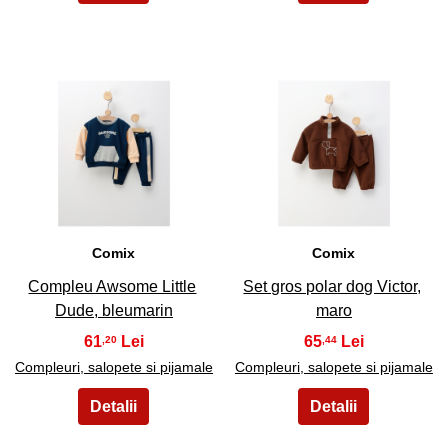
37
38
Comix
Comix
Compleu Awsome Little
Set gros polar dog Victor,
Dude, bleumarin
maro
61
65
,20
,44
Compleuri, salopete si pijamale
Compleuri, salopete si pijamale