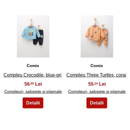
7
8
Comix
Comix
Compleu Crocodile, blue-gri
Compleu Three Turtles, corai
56
55
,95
,24
Compleuri, salopete si pijamale
Compleuri, salopete si pijamale