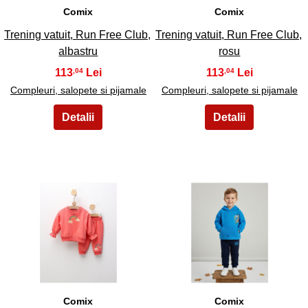
Comix
Comix
Trening vatuit, Run Free Club,
Trening vatuit, Run Free Club,
albastru
rosu
113
113
,04
,04
Compleuri, salopete si pijamale
Compleuri, salopete si pijamale
23
24
Comix
Comix