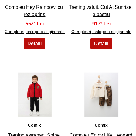
Compleu Hey Rainbow, cu
Trening vatuit, Out At Sunrise,
roz-aprins
albastru
55
91
,24
,79
Compleuri, salopete si pijamale
Compleuri, salopete si pijamale
25
26
Comix
Comix
Trening astrahan, Shine
Compleu Enjoy Life, Leopard