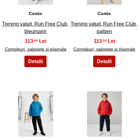
Comix
Comix
Trening vatuit, Run Free Club,
Trening vatuit, Run Free Club,
bleumarin
galben
113
113
,04
,04
Compleuri, salopete si pijamale
Compleuri, salopete si pijamale
21
22