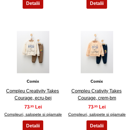
35
36
Comix
Comix
Compleu Creativity Takes
Compleu Crativity Takes
Courage, ecru-bej
Courage, crem-bm
73
73
,95
,95
Compleuri, salopete si pijamale
Compleuri, salopete si pijamale