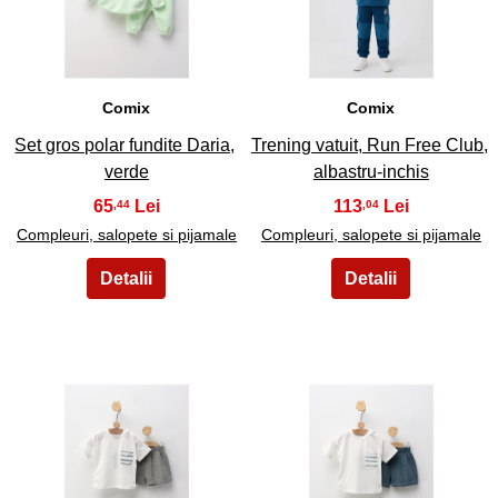
47
48
Comix
Comix
Set gros polar fundite Daria,
Trening vatuit, Run Free Club,
verde
albastru-inchis
65
113
,44
,04
Compleuri, salopete si pijamale
Compleuri, salopete si pijamale
49
50