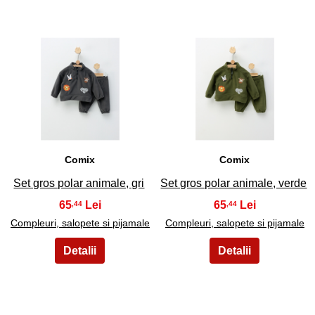
39
40
Comix
Comix
Set gros polar animale, gri
Set gros polar animale, verde
65
65
,44
,44
Compleuri, salopete si pijamale
Compleuri, salopete si pijamale