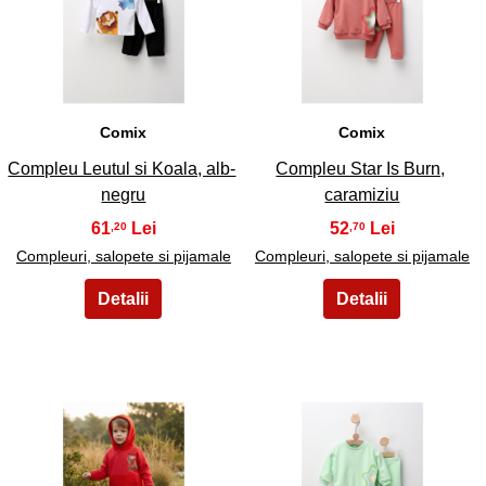
13
14
Comix
Comix
Compleu Leutul si Koala, alb-
Compleu Star Is Burn,
negru
caramiziu
61
52
,20
,70
Compleuri, salopete si pijamale
Compleuri, salopete si pijamale