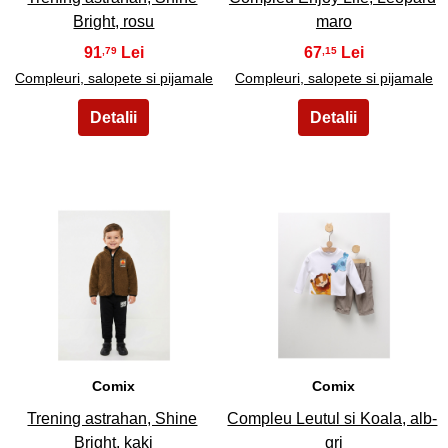
Bright, rosu
maro
91
67
,79
,15
Compleuri, salopete si pijamale
Compleuri, salopete si pijamale
27
28
Comix
Comix
Trening astrahan, Shine
Compleu Leutul si Koala, alb-
Bright, kaki
gri