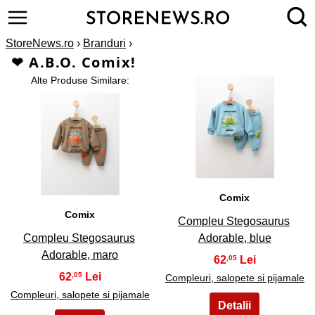
StoreNews.ro
›
Branduri
›
❤ A.B.O. Comix!
Alte Produse Similare:
2
1
Comix
Comix
Compleu Stegosaurus
Compleu Stegosaurus
Adorable, blue
Adorable, maro
62
,05
62
,05
Compleuri, salopete si pijamale
Compleuri, salopete si pijamale