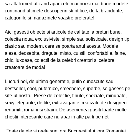
sa aflati imediat cand apar cele mai noi si mai bune modele,
continand ultimele descoperiri stiintifice, de la brandurile,
categoriile si magazinele voastre preferate!
Aici gasesti obiecte si articole de calitate la preturi bune,
colectia noua, exclusiviste, simple sau sofisticate, design tip
clasic sau modern, care se poarta anul acesta. Modele
alese, deosebite, dragute, misto, cu stil, confortabile, faine,
chic, luxoase, colectii de la celebri creatori si celebre
creatoare de moda!
Lucruri noi, de ultima generatie, putin cunoscute sau
bestseller, cool, puternice, smechere, superbe, se gasesc pe
site-ul nostru. Piese de colectie, finute, speciale, minunate,
sexy, elegante, de fite, extravagante, realizate de designeri
renumiti, romani si straini. De asemenea gasiti foarte multe
chestii interesante care nu apar in alte parti pe net.
Toate datele si orele sunt ora Bucurestiului, ora Romaniei