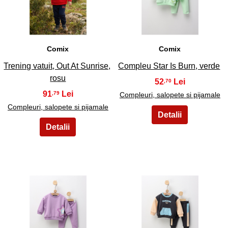
15
16
Comix
Comix
Trening vatuit, Out At Sunrise,
Compleu Star Is Burn, verde
rosu
52
,70
91
,79
Compleuri, salopete si pijamale
Compleuri, salopete si pijamale
17
18