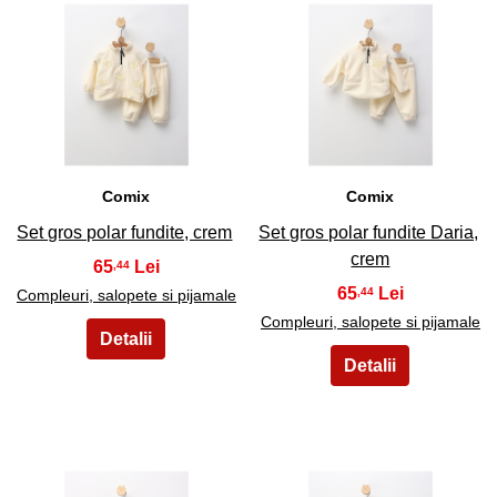
41
42
Comix
Comix
Set gros polar fundite, crem
Set gros polar fundite Daria,
crem
65
,44
65
,44
Compleuri, salopete si pijamale
Compleuri, salopete si pijamale