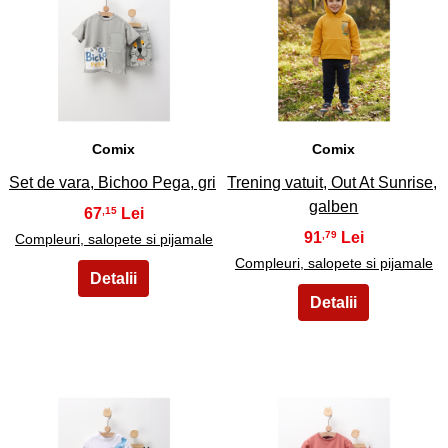
11
12
Comix
Comix
Set de vara, Bichoo Pega, gri
Trening vatuit, Out At Sunrise,
galben
67
,15
91
,79
Compleuri, salopete si pijamale
Compleuri, salopete si pijamale