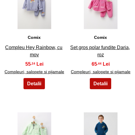
45
46
Comix
Comix
Compleu Hey Rainbow, cu
Set gros polar fundite Daria,
mov
roz
55
65
,24
,44
Compleuri, salopete si pijamale
Compleuri, salopete si pijamale