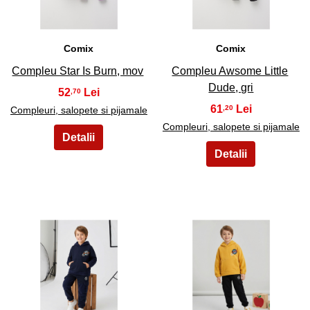
Comix
Comix
Compleu Star Is Burn, mov
Compleu Awsome Little
Dude, gri
52
,70
61
,20
Compleuri, salopete si pijamale
Compleuri, salopete si pijamale
19
20