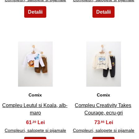
33
34
Comix
Comix
Compleu Leutul si Koala, alb-
Compleu Creativity Takes
maro
Courage, ecru-gri
61
73
,20
,95
Compleuri, salopete si pijamale
Compleuri, salopete si pijamale