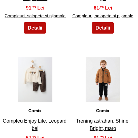
91
61
,79
,20
Compleuri, salopete si pijamale
Compleuri, salopete si pijamale
29
30
Comix
Comix
Compleu Enjoy Life, Leopard
Trening astrahan, Shine
bej
Bright, maro
67
91
,15
,79