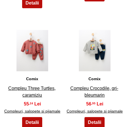
3
4
Comix
Comix
Compleu Three Turtles,
Compleu Crocodile, gri-
caramiziu
bleumarin
55
56
,24
,95
Compleuri, salopete si pijamale
Compleuri, salopete si pijamale