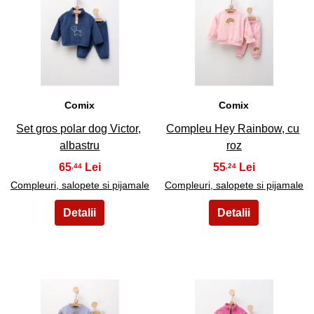
43
44
Comix
Comix
Set gros polar dog Victor,
Compleu Hey Rainbow, cu
albastru
roz
65
55
,44
,24
Compleuri, salopete si pijamale
Compleuri, salopete si pijamale