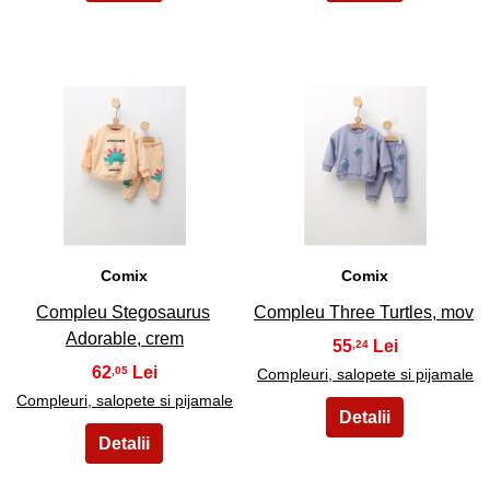
5
6
Comix
Comix
Compleu Stegosaurus
Compleu Three Turtles, mov
Adorable, crem
55
,24
62
,05
Compleuri, salopete si pijamale
Compleuri, salopete si pijamale