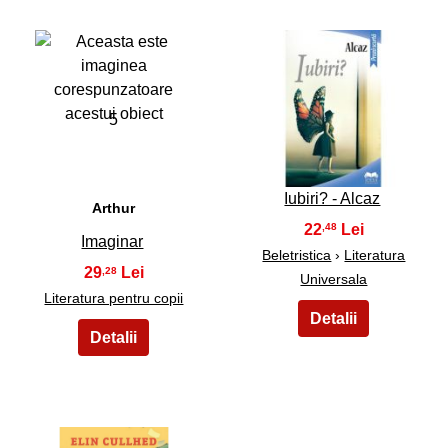
5
6
Iubiri? - Alcaz
Arthur
22
,48
Imaginar
Beletristica
›
Literatura
29
,28
Universala
Literatura pentru copii