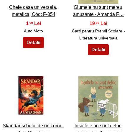
Cheie casa universala,
Glumele nu sunt mereu
metalica, Cod: F-054
amuzante - Amanda F…
1
19
,00
,90
Auto Moto
Carti pentru Premii Scolare ›
Literatura universala
15
16
Skandar si hotul de unicorni -
Insultele nu sunt deloc