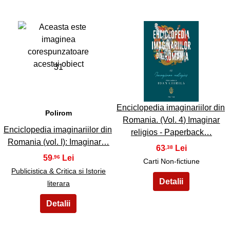
31
32
Enciclopedia imaginariilor din
Polirom
Romania. (Vol. 4) Imaginar
Enciclopedia imaginariilor din
religios - Paperback…
Romania (vol. I): Imaginar…
63
,38
59
,96
Carti Non-fictiune
Publicistica & Critica si Istorie
literara