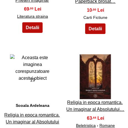
Prieten imaginar
Paperback brosat…
69
,00
10
,00
Literatura straina
Carti Fictiune
19
20
Religia in epoca romantica.
Scoala Ardeleana
Un imaginar al Absolutului…
Religia in epoca romantica.
63
,44
Un imaginar al Absolutului
Beletristica
›
Romane