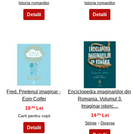
Istoria romanilor
Istoria romanilor
23
24
Fred. Prietenul imaginar -
Enciclopedia imaginariilor din
Eoin Colfer
Romania. Volumul 3.
Imaginar istoric…
19
,98
14
,99
Carti pentru copii
Stiinte
›
Diverse