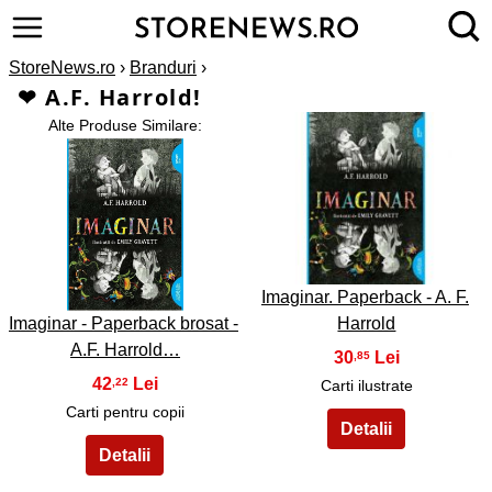
StoreNews.ro
›
Branduri
›
❤ A.F. Harrold!
Alte Produse Similare:
2
1
Imaginar. Paperback - A. F.
Imaginar - Paperback brosat -
Harrold
A.F. Harrold…
30
,85
42
,22
Carti ilustrate
Carti pentru copii