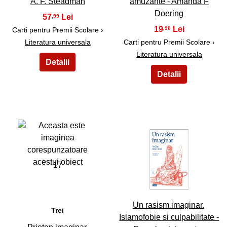
A. F. Steadman
amuzante - Amanda F
Doering
57
,99
19
,90
Carti pentru Premii Scolare ›
Literatura universala
Carti pentru Premii Scolare ›
Literatura universala
17
18
Un rasism imaginar.
Trei
Islamofobie si culpabilitate -