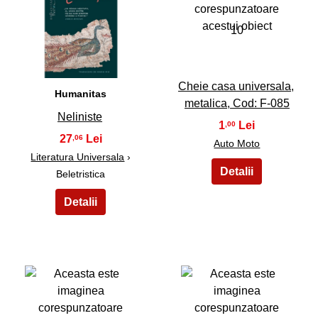
9
10
Cheie casa universala,
Humanitas
metalica, Cod: F-085
Neliniste
1
,00
27
,06
Auto Moto
Literatura Universala
›
Beletristica