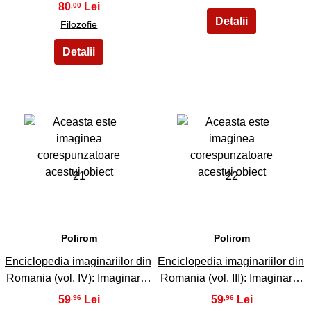
80
,00
Filozofie
21
22
Polirom
Polirom
Enciclopedia imaginariilor din
Enciclopedia imaginariilor din
Romania (vol. IV): Imaginar…
Romania (vol. III): Imaginar…
59
59
,96
,96