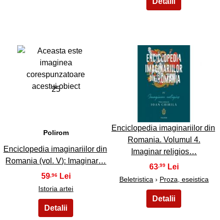
25
26
Enciclopedia imaginariilor din
Polirom
Romania. Volumul 4.
Enciclopedia imaginariilor din
Imaginar religios…
Romania (vol. V): Imaginar…
63
,99
59
,96
Beletristica
›
Proza, eseistica
Istoria artei