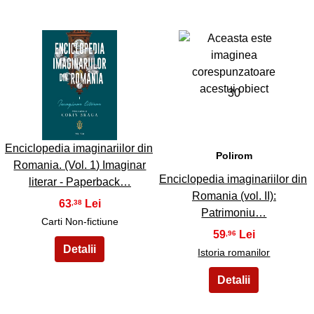
29
30
Enciclopedia imaginariilor din
Polirom
Romania. (Vol. 1) Imaginar
Enciclopedia imaginariilor din
literar - Paperback…
Romania (vol. II):
63
,38
Patrimoniu…
Carti Non-fictiune
59
,96
Istoria romanilor