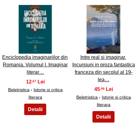
35
36
Enciclopedia imaginariilor din
Intre real si imaginar.
Romania. Volumul I. Imaginar
Incursiuni in proza fantastica
literar…
franceza din secolul al 19-
lea…
12
,67
45
,99
Beletristica
›
Istorie si critica
literara
Beletristica
›
Istorie si critica
literara