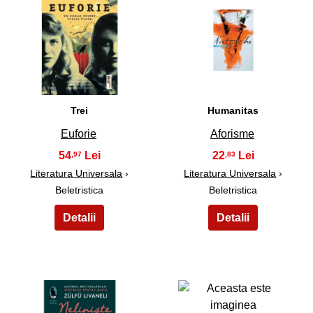
7
8
Trei
Humanitas
Euforie
Aforisme
54
22
,97
,83
Literatura Universala
›
Literatura Universala
›
Beletristica
Beletristica