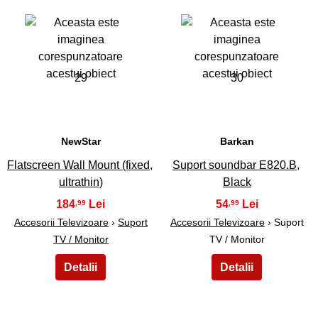
29
30
NewStar
Barkan
Flatscreen Wall Mount (fixed,
Suport soundbar E820.B,
ultrathin)
Black
184
54
,99
,99
Accesorii Televizoare
›
Suport
Accesorii Televizoare
› Suport
TV / Monitor
TV / Monitor