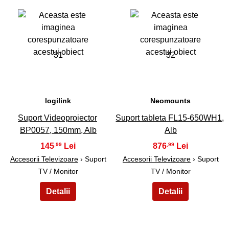
31
32
logilink
Neomounts
Suport Videoproiector
Suport tableta FL15-650WH1,
BP0057, 150mm, Alb
Alb
145
876
,99
,99
Accesorii Televizoare
› Suport
Accesorii Televizoare
› Suport
TV / Monitor
TV / Monitor