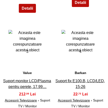
3
4
Value
Barkan
Suport monitor LCD/Plasma
Suport fix E100.B, LCD/LED,
pentru perete, 17.99…
15-26
212
22
,99
,75
Accesorii Televizoare
› Suport
Accesorii Televizoare
› Suport
TV / Monitor
TV / Monitor