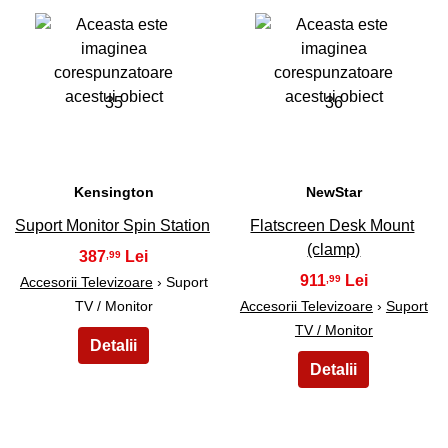
35
36
Kensington
NewStar
Suport Monitor Spin Station
Flatscreen Desk Mount
(clamp)
387
,99
911
,99
Accesorii Televizoare
› Suport
TV / Monitor
Accesorii Televizoare
›
Suport
TV / Monitor