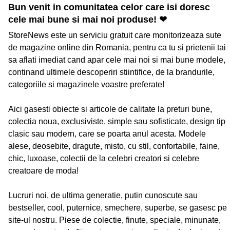
Bun venit in comunitatea celor care isi doresc
cele mai bune si mai noi produse! ❤
StoreNews este un serviciu gratuit care monitorizeaza sute
de magazine online din Romania, pentru ca tu si prietenii tai
sa aflati imediat cand apar cele mai noi si mai bune modele,
continand ultimele descoperiri stiintifice, de la brandurile,
categoriile si magazinele voastre preferate!
Aici gasesti obiecte si articole de calitate la preturi bune,
colectia noua, exclusiviste, simple sau sofisticate, design tip
clasic sau modern, care se poarta anul acesta. Modele
alese, deosebite, dragute, misto, cu stil, confortabile, faine,
chic, luxoase, colectii de la celebri creatori si celebre
creatoare de moda!
Lucruri noi, de ultima generatie, putin cunoscute sau
bestseller, cool, puternice, smechere, superbe, se gasesc pe
site-ul nostru. Piese de colectie, finute, speciale, minunate,