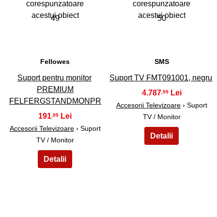
49
50
Fellowes
SMS
Suport pentru monitor
Suport TV FMT091001, negru
PREMIUM
4.787
,99
FELFERGSTANDMONPR
Accesorii Televizoare
› Suport
191
,99
TV / Monitor
Accesorii Televizoare
› Suport
TV / Monitor