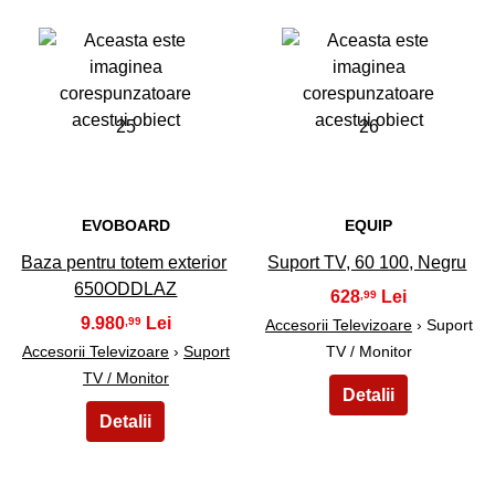
25
26
EVOBOARD
EQUIP
Baza pentru totem exterior
Suport TV, 60 100, Negru
650ODDLAZ
628
,99
9.980
,99
Accesorii Televizoare
› Suport
Accesorii Televizoare
›
Suport
TV / Monitor
TV / Monitor