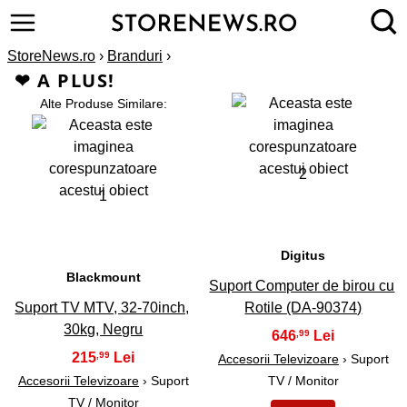
StoreNews.ro
›
Branduri
›
❤ A PLUS!
Alte Produse Similare:
2
1
Digitus
Blackmount
Suport Computer de birou cu
Suport TV MTV, 32-70inch,
Rotile (DA-90374)
30kg, Negru
646
,99
215
,99
Accesorii Televizoare
› Suport
Accesorii Televizoare
› Suport
TV / Monitor
TV / Monitor