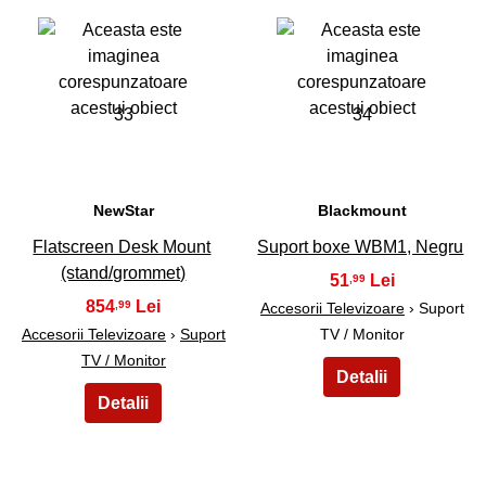
33
34
NewStar
Blackmount
Flatscreen Desk Mount
Suport boxe WBM1, Negru
(stand/grommet)
51
,99
854
,99
Accesorii Televizoare
› Suport
Accesorii Televizoare
›
Suport
TV / Monitor
TV / Monitor