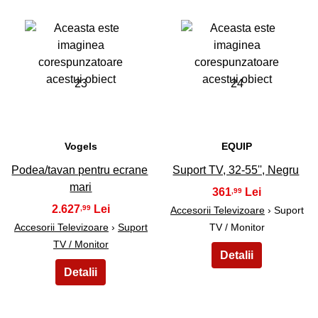
23
24
Vogels
EQUIP
Podea/tavan pentru ecrane
Suport TV, 32-55'', Negru
mari
361
,99
2.627
,99
Accesorii Televizoare
› Suport
Accesorii Televizoare
›
Suport
TV / Monitor
TV / Monitor