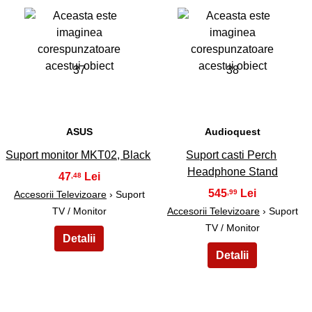
37
38
ASUS
Audioquest
Suport monitor MKT02, Black
Suport casti Perch
Headphone Stand
47
,48
545
,99
Accesorii Televizoare
› Suport
TV / Monitor
Accesorii Televizoare
› Suport
TV / Monitor