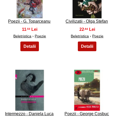
37
38
Poezii - G. Toparceanu
Civilizatii - Olga Stefan
11
22
,53
,84
Beletristica
›
Poezie
Beletristica
›
Poezie
39
40
Intermezzo - Daniela Luca
Poezii - George Cosbuc