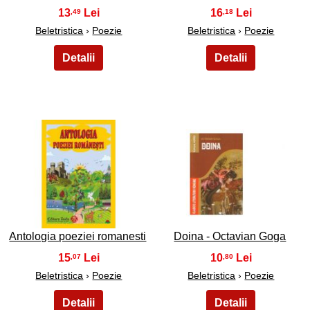
13
16
,49
,18
Beletristica
›
Poezie
Beletristica
›
Poezie
41
42
Antologia poeziei romanesti
Doina - Octavian Goga
15
10
,07
,80
Beletristica
›
Poezie
Beletristica
›
Poezie