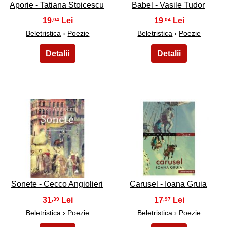
Aporie - Tatiana Stoicescu
Babel - Vasile Tudor
19
19
,04
,04
Beletristica
›
Poezie
Beletristica
›
Poezie
31
32
Sonete - Cecco Angiolieri
Carusel - Ioana Gruia
31
17
,39
,97
Beletristica
›
Poezie
Beletristica
›
Poezie