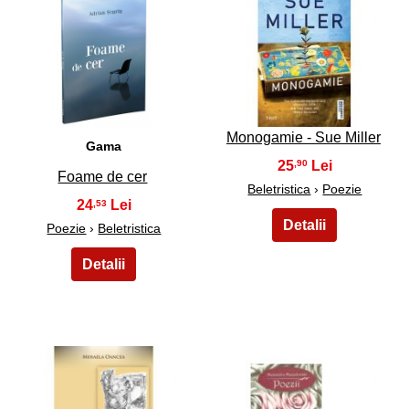
5
6
Monogamie - Sue Miller
Gama
25
,90
Foame de cer
Beletristica
›
Poezie
24
,53
Poezie
›
Beletristica