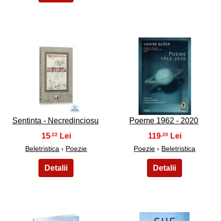
3
4
Sentinta - Necredinciosu
Poeme 1962 - 2020
15
119
,22
,20
Beletristica
›
Poezie
Poezie
›
Beletristica