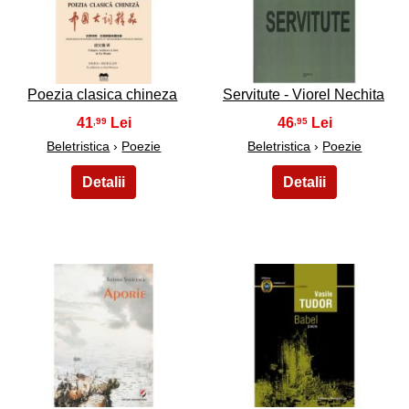
27
28
Poezia clasica chineza
Servitute - Viorel Nechita
41
46
,99
,95
Beletristica
›
Poezie
Beletristica
›
Poezie
29
30