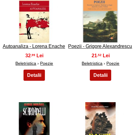
45
46
Autoanaliza - Lorena Enache
Poezii - Grigore Alexandrescu
32
21
,99
,52
Beletristica
›
Poezie
Beletristica
›
Poezie
47
48