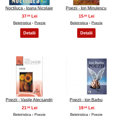
Noctiluca - Ioana Nicolaie
Poezii - Ion Minulescu
37
15
,99
,80
Beletristica
›
Poezie
Beletristica
›
Poezie
21
22
Poezii - Vasile Alecsandri
Poezii - Ion Barbu
21
19
,99
,09
Beletristica
›
Poezie
Beletristica
›
Poezie