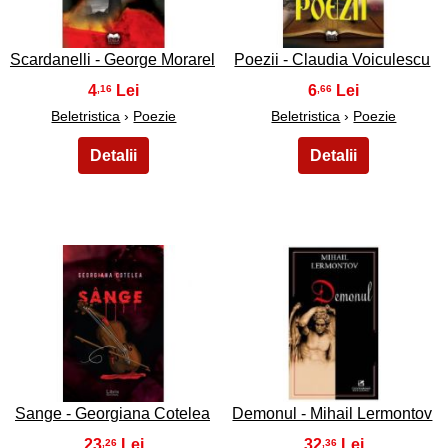
Scardanelli - George Morarel
Poezii - Claudia Voiculescu
4
6
,16
,66
Beletristica
›
Poezie
Beletristica
›
Poezie
49
50
Sange - Georgiana Cotelea
Demonul - Mihail Lermontov
23
32
,26
,36