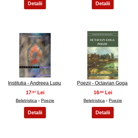
33
34
Institutia - Andreea Lupu
Poezii - Octavian Goga
17
16
,97
,80
Beletristica
›
Poezie
Beletristica
›
Poezie