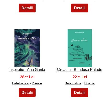
23
24
Inspiratie - Ana Ganta
@rcadia - Brindusa Palade
28
22
,90
,30
Beletristica
›
Poezie
Beletristica
›
Poezie