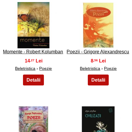
35
36
Momente - Robert Kolumban
Poezii - Grigore Alexandrescu
14
8
,27
,56
Beletristica
›
Poezie
Beletristica
›
Poezie