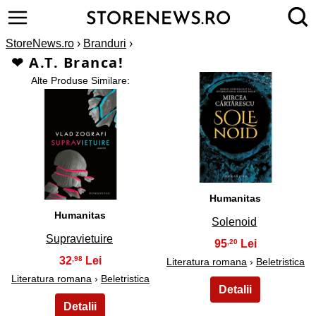
StoreNews.ro
›
Branduri
›
❤ A.T. Branca!
Alte Produse Similare:
2
1
Humanitas
Humanitas
Solenoid
Supravietuire
95
,20
32
,98
Literatura romana
›
Beletristica
Literatura romana
›
Beletristica