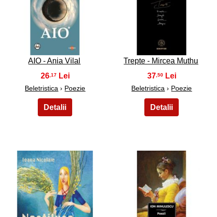
17
18
AIO - Ania Vilal
Trepte - Mircea Muthu
26
37
,17
,50
Beletristica
›
Poezie
Beletristica
›
Poezie
19
20