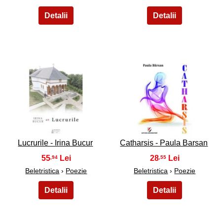
13
14
Lucrurile - Irina Bucur
Catharsis - Paula Barsan
55
28
,94
,55
Beletristica
›
Poezie
Beletristica
›
Poezie