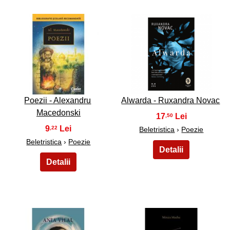
15
16
Poezii - Alexandru
Alwarda - Ruxandra Novac
Macedonski
17
,50
9
,22
Beletristica
›
Poezie
Beletristica
›
Poezie