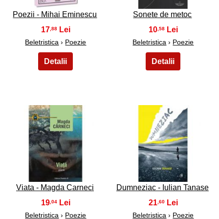
Poezii - Mihai Eminescu
Sonete de metoc
17
10
,88
,58
Beletristica
›
Poezie
Beletristica
›
Poezie
11
12
Viata - Magda Carneci
Dumneziac - Iulian Tanase
19
21
,04
,60
Beletristica
›
Poezie
Beletristica
›
Poezie