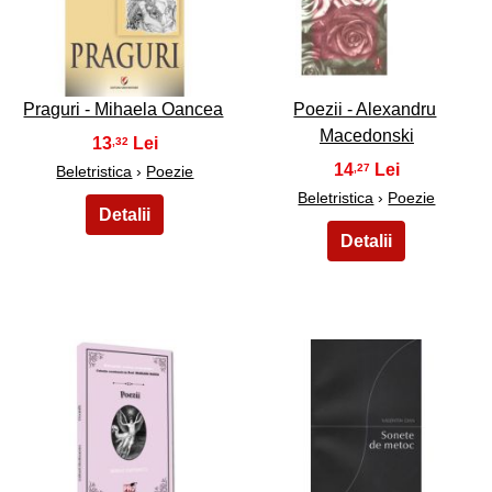
7
8
Praguri - Mihaela Oancea
Poezii - Alexandru
Macedonski
13
,32
14
,27
Beletristica
›
Poezie
Beletristica
›
Poezie
9
10