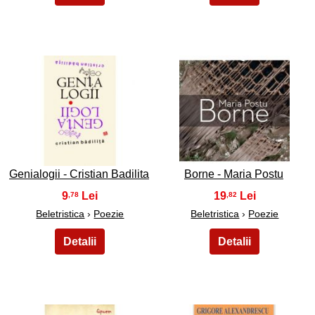
43
44
Genialogii - Cristian Badilita
Borne - Maria Postu
9
19
,78
,82
Beletristica
›
Poezie
Beletristica
›
Poezie