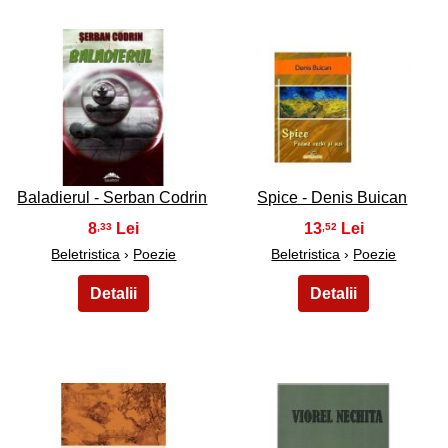
25
26
Baladierul - Serban Codrin
Spice - Denis Buican
8
13
,33
,52
Beletristica
›
Poezie
Beletristica
›
Poezie