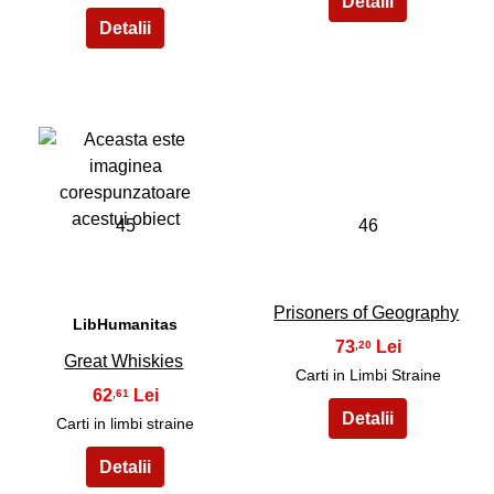
45
46
Prisoners of Geography
LibHumanitas
73
,20
Great Whiskies
Carti in Limbi Straine
62
,61
Carti in limbi straine