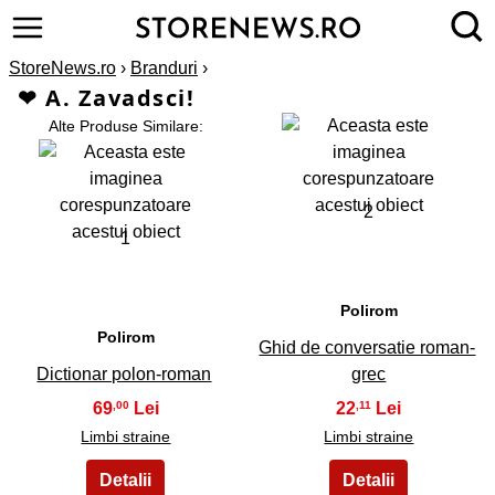
StoreNews.ro
›
Branduri
›
❤ A. Zavadsci!
Alte Produse Similare:
2
1
Polirom
Polirom
Ghid de conversatie roman-
Dictionar polon-roman
grec
69
22
,00
,11
Limbi straine
Limbi straine