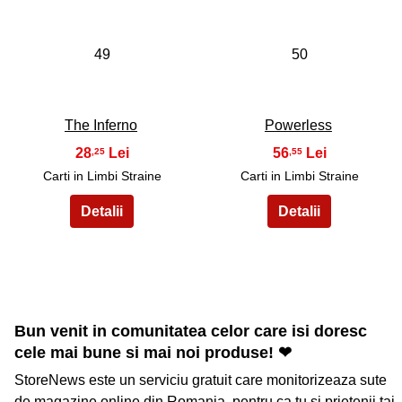
49
50
The Inferno
Powerless
28
56
,25
,55
Carti in Limbi Straine
Carti in Limbi Straine
Bun venit in comunitatea celor care isi doresc
cele mai bune si mai noi produse! ❤
StoreNews este un serviciu gratuit care monitorizeaza sute
de magazine online din Romania, pentru ca tu si prietenii tai