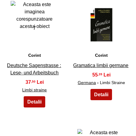
7
8
Corint
Corint
Deutsche Sagenstrasse :
Gramatica limbii germane
Lese- und Arbeitsbuch
55
,39
37
,50
Germana
› Limbi Straine
Limbi straine