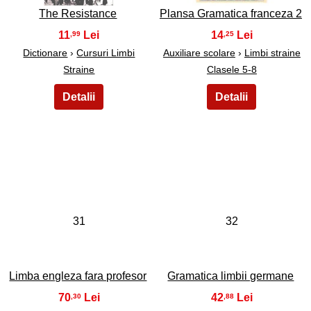
The Resistance
Plansa Gramatica franceza 2
11
14
,99
,25
Dictionare
›
Cursuri Limbi
Auxiliare scolare
›
Limbi straine
Straine
Clasele 5-8
31
32
Limba engleza fara profesor
Gramatica limbii germane
70
42
,30
,88