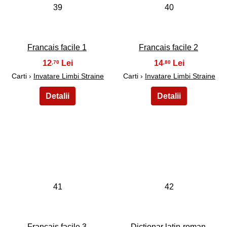
39
40
Francais facile 1
Francais facile 2
12
14
,70
,80
Carti ›
Invatare Limbi Straine
Carti ›
Invatare Limbi Straine
41
42
Francais facile 3
Dictionar latin-roman