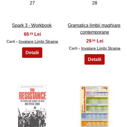
27
28
Spark 3 - Workbook
Gramatica limbii maghiare
contemporane
66
,99
29
,50
Carti ›
Invatare Limbi Straine
Carti ›
Invatare Limbi Straine
29
30