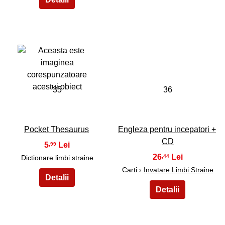
35
36
Pocket Thesaurus
Engleza pentru incepatori +
CD
5
,99
26
,44
Dictionare limbi straine
Carti ›
Invatare Limbi Straine