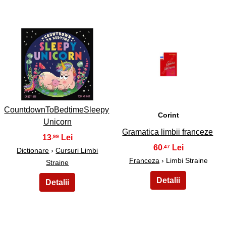
5
6
CountdownToBedtimeSleepy
Corint
Unicorn
Gramatica limbii franceze
13
,99
60
,47
Dictionare
›
Cursuri Limbi
Franceza
› Limbi Straine
Straine