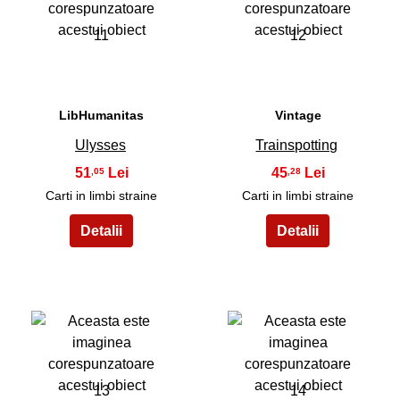
11
12
LibHumanitas
Vintage
Ulysses
Trainspotting
51
45
,05
,28
Carti in limbi straine
Carti in limbi straine
13
14