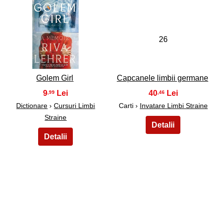
25
26
Golem Girl
Capcanele limbii germane
9
40
,99
,46
Dictionare
›
Cursuri Limbi
Carti ›
Invatare Limbi Straine
Straine