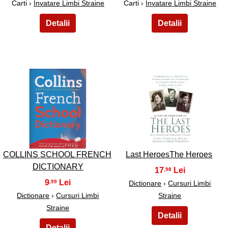
Carti ›
Invatare Limbi Straine
Carti ›
Invatare Limbi Straine
33
34
COLLINS SCHOOL FRENCH
Last HeroesThe Heroes
DICTIONARY
17
,98
9
,99
Dictionare
›
Cursuri Limbi
Dictionare
›
Cursuri Limbi
Straine
Straine