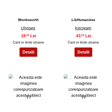
Wordsworth
LibHumanitas
Ulysses
Icecream
18
43
,30
,25
Carti in limbi straine
Carti in limbi straine
15
16