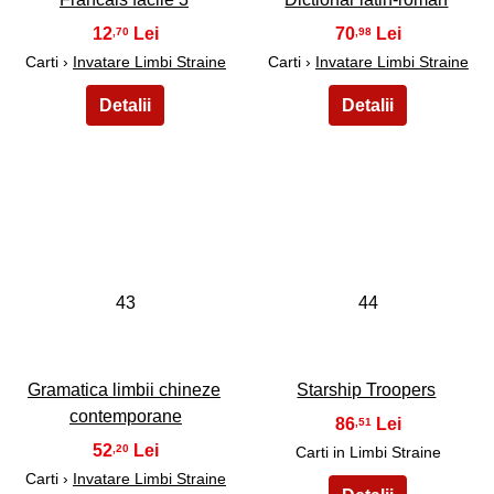
12
70
,70
,98
Carti ›
Invatare Limbi Straine
Carti ›
Invatare Limbi Straine
43
44
Gramatica limbii chineze
Starship Troopers
contemporane
86
,51
52
,20
Carti in Limbi Straine
Carti ›
Invatare Limbi Straine