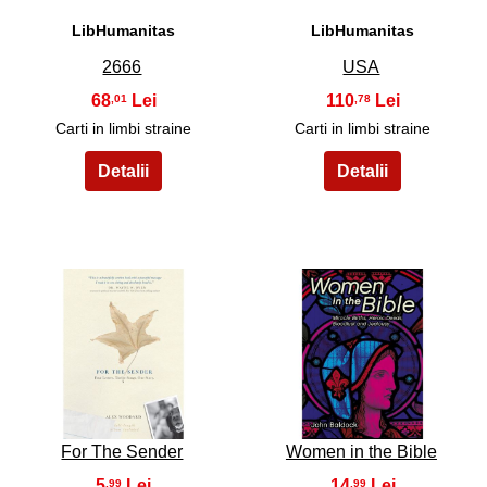
LibHumanitas
LibHumanitas
2666
USA
68
110
,01
,78
Carti in limbi straine
Carti in limbi straine
17
18
For The Sender
Women in the Bible
5
14
,99
,99