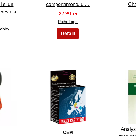
 si un
comportamentului…
Cha
terevntia…
27
,56
Psihologie
Hobby
23
Analys
OEM