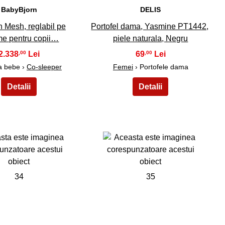
BabyBjorn
DELIS
n Mesh, reglabil pe
Portofel dama, Yasmine PT1442,
ime pentru copii…
piele naturala, Negru
2.338
69
,00
,00
 bebe ›
Co-sleeper
Femei
› Portofele dama
34
35