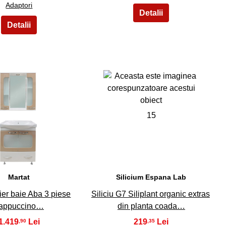
Adaptori
14
15
Martat
Silicium Espana Lab
ier baie Aba 3 piese
Siliciu G7 Siliplant organic extras
appuccino…
din planta coada…
1.419
219
,90
,35