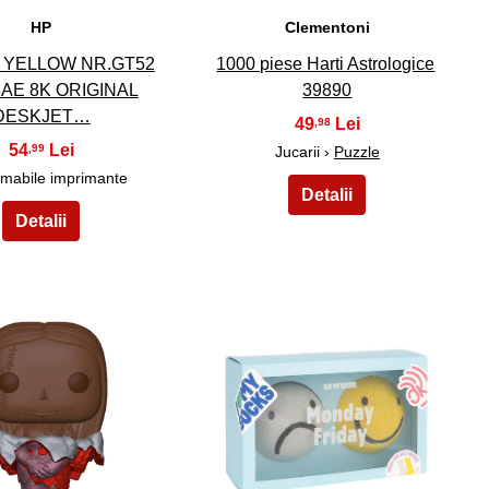
HP
Clementoni
 YELLOW NR.GT52
1000 piese Harti Astrologice
AE 8K ORIGINAL
39890
DESKJET…
49
,98
54
,99
Jucarii ›
Puzzle
mabile imprimante
39
40