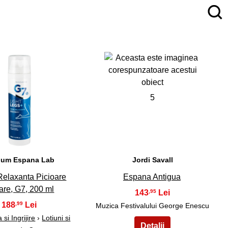
4
5
cium Espana Lab
Jordi Savall
elaxanta Picioare
Espana Antigua
re, G7, 200 ml
143
,95
188
,99
Muzica Festivalului George Enescu
si Ingrijire
›
Lotiuni si