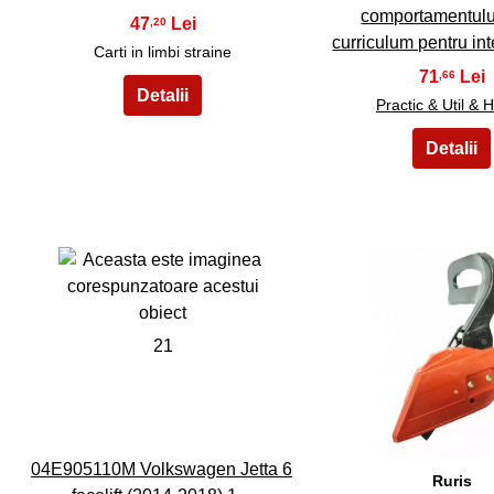
comportamentului
47
,20
curriculum pentru in
Carti in limbi straine
71
,66
Practic & Util & 
21
22
04E905110M Volkswagen Jetta 6
Ruris