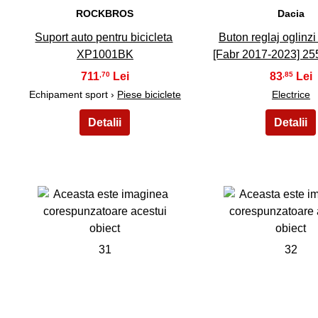
ROCKBROS
Dacia
Suport auto pentru bicicleta
Buton reglaj oglinzi
XP1001BK
[Fabr 2017-2023] 2
711
83
,70
,85
Echipament sport ›
Piese biciclete
Electrice
31
32