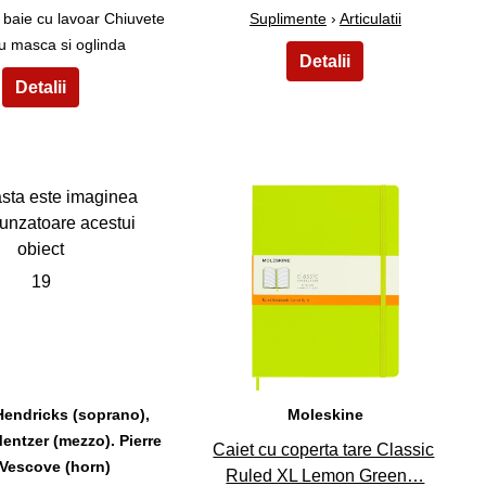
 baie cu lavoar Chiuvete
Suplimente
›
Articulatii
u masca si oglinda
19
20
Hendricks (soprano),
Moleskine
ntzer (mezzo). Pierre
Caiet cu coperta tare Classic
 Vescove (horn)
Ruled XL Lemon Green…