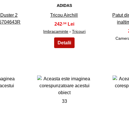
ADIDAS
 Duster 2
Tricou Airchill
Patut di
55704643R
inalt
242
,34
Imbracaminte
›
Tricouri
Camera
33