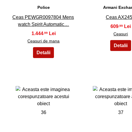
Police
Armani Excha
Ceas PEWGR0097804 Mens
Ceas AX24
watch Spirit Automatic…
609
,99
1.444
,99
Ceasuri
Ceasuri de mana
36
37