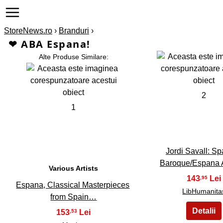
StoreNews.ro
›
Branduri
›
❤ ABA Espana!
Alte Produse Similare:
2
1
Jordi Savall: S
Baroque/Espana 
Various Artists
143
,95
Espana, Classical Masterpieces
LibHumanita
from Spain…
153
,53