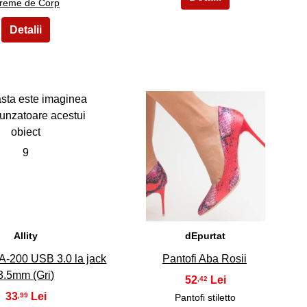
reme de Corp
9
10
Allity
dEpurtat
A-200 USB 3.0 la jack
Pantofi Aba Rosii
3.5mm (Gri)
52
,42
33
,99
Pantofi stiletto