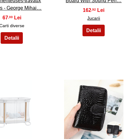
menteuses-travaux
Board With Sound Pen…
es - George Mihai…
162
,92
67
,00
Jucarii
Carti diverse
29
30