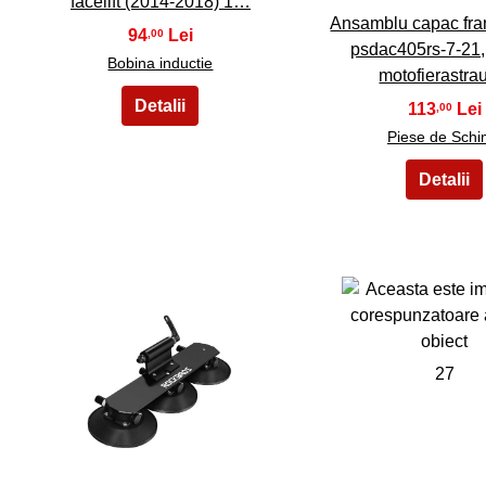
facelift (2014-2018) 1…
Ansamblu capac fra
94
,00
psdac405rs-7-21,
Bobina inductie
motofierastra
113
,00
Piese de Sch
26
27