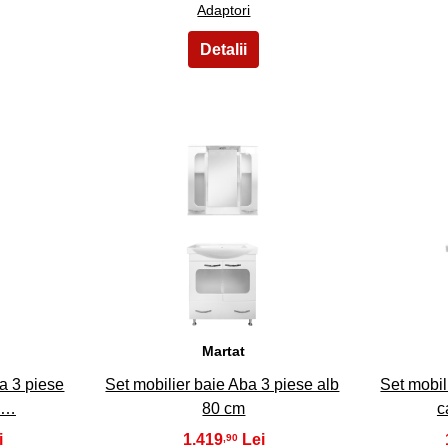
Adaptori
13
Martat
a 3 piese
Set mobilier baie Aba 3 piese alb
Set mobil
80…
80 cm
c
1.419
,90