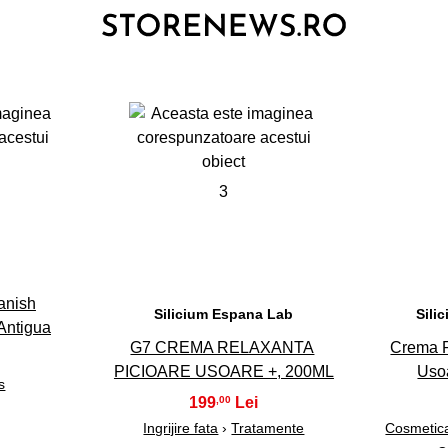
3
panish
Silicium Espana Lab
Sili
Antigua
G7 CREMA RELAXANTA
Crema R
PICIOARE USOARE +, 200ML
Usoa
s
199
,00
Ingrijire fata
›
Tratamente
Cosmetica 