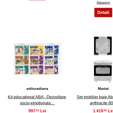
Adaptori
11
12
edituradiana
Martat
Kit educational ABA - Dezvoltare
Set mobilier baie Ab
socio-emotionala…
anthracite 
997
1.419
,00
,90