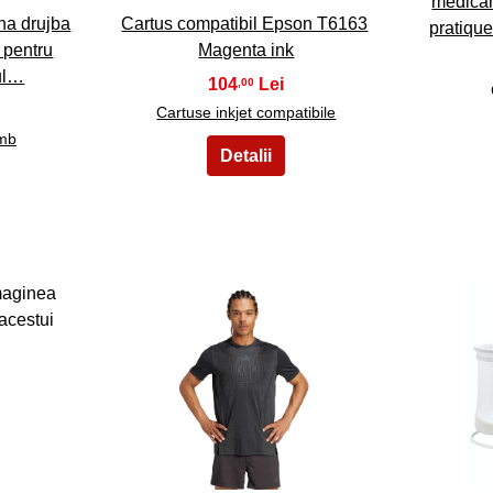
medica
na drujba
Cartus compatibil Epson T6163
pratiqu
 pentru
Magenta ink
ul…
104
,00
Cartuse inkjet compatibile
imb
28