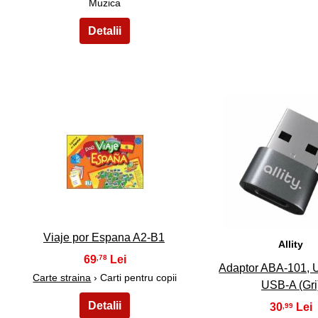
Muzica
6
7
Viaje por Espana A2-B1
Allity
69
,78
Adaptor ABA-101, 
Carte straina
› Carti pentru copii
USB-A (Gri
30
,99