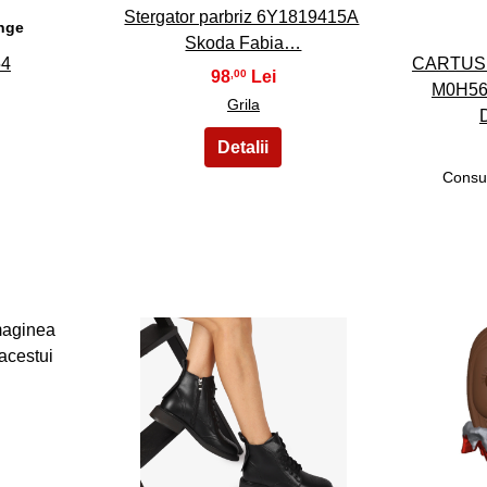
Stergator parbriz 6Y1819415A
nge
Skoda Fabia…
54
CARTUS
98
,00
M0H56
Grila
Consu
38