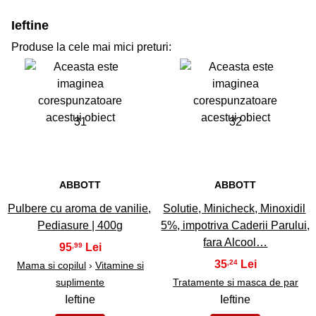
Ieftine
Produse la cele mai mici preturi:
31
32
ABBOTT
ABBOTT
Pulbere cu aroma de vanilie,
Solutie, Minicheck, Minoxidil
Pediasure | 400g
5%, impotriva Caderii Parului,
fara Alcool…
95
,99
35
,24
Mama si copilul
›
Vitamine si
suplimente
Tratamente si masca de par
Ieftine
Ieftine