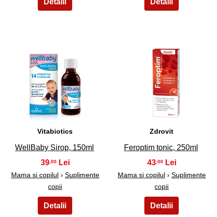
13
14
Vitabiotics
Zdrovit
WellBaby Sirop, 150ml
Feroptim tonic, 250ml
39
43
,00
,00
Mama si copilul
›
Suplimente
Mama si copilul
›
Suplimente
copii
copii