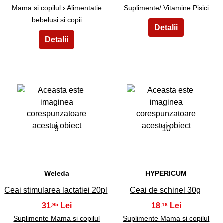
Mama si copilul
›
Alimentatie
Suplimente/ Vitamine Pisici
bebelusi si copii
9
10
Weleda
HYPERICUM
Ceai stimularea lactatiei 20pl
Ceai de schinel 30g
31
18
,95
,16
Suplimente Mama si copilul
Suplimente Mama si copilul