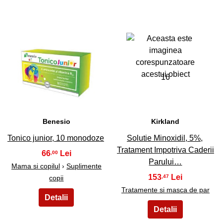
15
16
Benesio
Kirkland
Tonico junior, 10 monodoze
Solutie Minoxidil, 5%,
Tratament Impotriva Caderii
66
,00
Parului…
Mama si copilul
›
Suplimente
153
,47
copii
Tratamente si masca de par