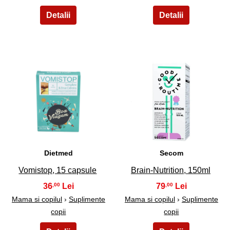
11
12
Dietmed
Secom
Vomistop, 15 capsule
Brain-Nutrition, 150ml
36
79
,00
,00
Mama si copilul
›
Suplimente
Mama si copilul
›
Suplimente
copii
copii