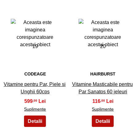
19
20
CODEAGE
HAIRBURST
Vitamine pentru Par, Piele si
Vitamine Masticabile pentru
Unghii 60cps
Par Sanatos 60 jeleuri
599
116
,00
,00
Suplimente
Suplimente