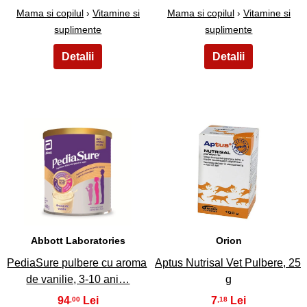
Mama si copilul
›
Vitamine si
Mama si copilul
›
Vitamine si
suplimente
suplimente
7
8
Abbott Laboratories
Orion
PediaSure pulbere cu aroma
Aptus Nutrisal Vet Pulbere, 25
de vanilie, 3-10 ani…
g
94
7
,00
,18