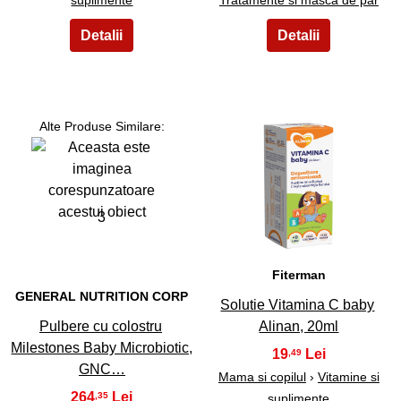
Alte Produse Similare:
4
3
Fiterman
GENERAL NUTRITION CORP
Solutie Vitamina C baby
Pulbere cu colostru
Alinan, 20ml
Milestones Baby Microbiotic,
19
,49
GNC…
Mama si copilul
›
Vitamine si
264
,35
suplimente