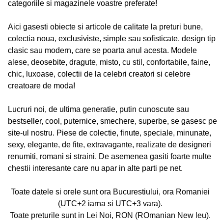
categoriile si magazinele voastre preferate!
Aici gasesti obiecte si articole de calitate la preturi bune,
colectia noua, exclusiviste, simple sau sofisticate, design tip
clasic sau modern, care se poarta anul acesta. Modele
alese, deosebite, dragute, misto, cu stil, confortabile, faine,
chic, luxoase, colectii de la celebri creatori si celebre
creatoare de moda!
Lucruri noi, de ultima generatie, putin cunoscute sau
bestseller, cool, puternice, smechere, superbe, se gasesc pe
site-ul nostru. Piese de colectie, finute, speciale, minunate,
sexy, elegante, de fite, extravagante, realizate de designeri
renumiti, romani si straini. De asemenea gasiti foarte multe
chestii interesante care nu apar in alte parti pe net.
Toate datele si orele sunt ora Bucurestiului, ora Romaniei
(UTC+2 iarna si UTC+3 vara).
Toate preturile sunt in Lei Noi, RON (ROmanian New leu).