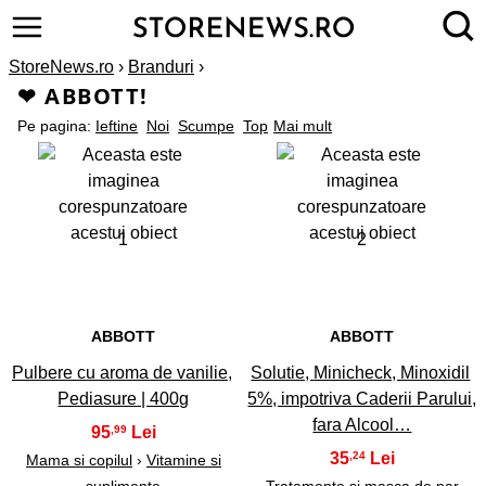
StoreNews.ro
›
Branduri
›
❤ ABBOTT!
Pe pagina:
Ieftine
Noi
Scumpe
Top
Mai mult
1
2
ABBOTT
ABBOTT
Pulbere cu aroma de vanilie,
Solutie, Minicheck, Minoxidil
Pediasure | 400g
5%, impotriva Caderii Parului,
fara Alcool…
95
,99
35
,24
Mama si copilul
›
Vitamine si
suplimente
Tratamente si masca de par