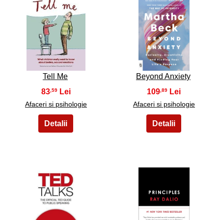
5
6
Tell Me
Beyond Anxiety
83
109
,59
,89
Afaceri si psihologie
Afaceri si psihologie
7
8