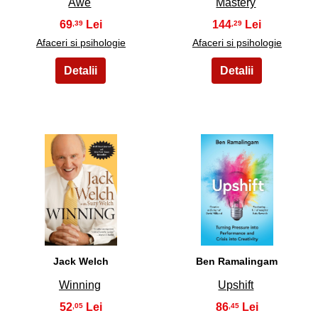
Awe
Mastery
69
144
,39
,29
Afaceri si psihologie
Afaceri si psihologie
13
14
Jack Welch
Ben Ramalingam
Winning
Upshift
52
86
,05
,45