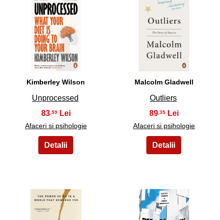
21
22
Kimberley Wilson
Malcolm Gladwell
Unprocessed
Outliers
83
89
,59
,35
Afaceri si psihologie
Afaceri si psihologie