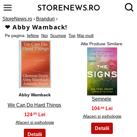
StoreNews.ro
›
Branduri
›
❤ Abby Wamback!
Pe pagina:
Ieftine
Noi
Scumpe
Top
Mai mult
Alte Produse Similare:
1
2
Abby Wamback
Semnele
We Can Do Hard Things
104
,09
124
,05
Afaceri si psihologie
Afaceri si psihologie