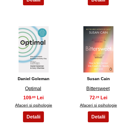
17
18
Daniel Goleman
Susan Cain
Optimal
Bittersweet
109
72
,89
,29
Afaceri si psihologie
Afaceri si psihologie