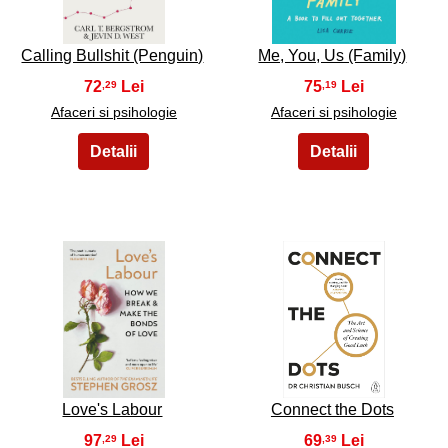
Calling Bullshit (Penguin)
Me, You, Us (Family)
72
75
,29
,19
Afaceri si psihologie
Afaceri si psihologie
27
28
Love's Labour
Connect the Dots
97
69
,29
,39