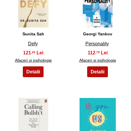
23
24
Sunita Sah
Georgi Yankov
Defy
Personality
121
112
,45
,79
Afaceri si psihologie
Afaceri si psihologie
25
26