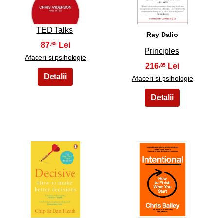
TED Talks
Ray Dalio
87
,65
Principles
Afaceri si psihologie
216
,85
Afaceri si psihologie
9
10