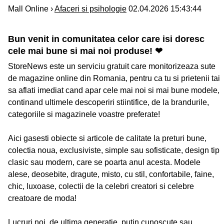
Mall Online ›
Afaceri si psihologie
02.04.2026 15:43:44
Bun venit in comunitatea celor care isi doresc
cele mai bune si mai noi produse! ❤
StoreNews este un serviciu gratuit care monitorizeaza sute
de magazine online din Romania, pentru ca tu si prietenii tai
sa aflati imediat cand apar cele mai noi si mai bune modele,
continand ultimele descoperiri stiintifice, de la brandurile,
categoriile si magazinele voastre preferate!
Aici gasesti obiecte si articole de calitate la preturi bune,
colectia noua, exclusiviste, simple sau sofisticate, design tip
clasic sau modern, care se poarta anul acesta. Modele
alese, deosebite, dragute, misto, cu stil, confortabile, faine,
chic, luxoase, colectii de la celebri creatori si celebre
creatoare de moda!
Lucruri noi, de ultima generatie, putin cunoscute sau