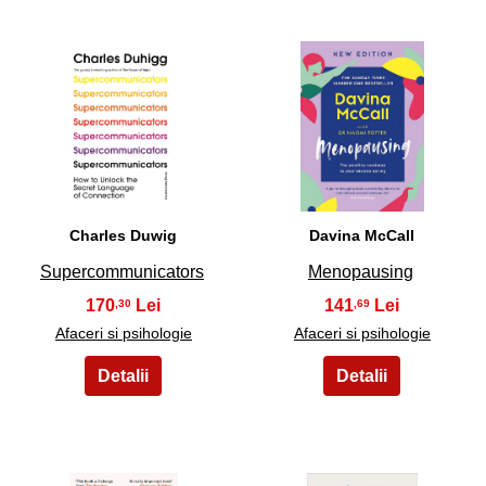
19
20
Charles Duwig
Davina McCall
Supercommunicators
Menopausing
170
141
,30
,69
Afaceri si psihologie
Afaceri si psihologie