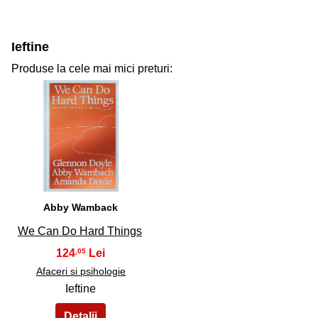
Ieftine
Produse la cele mai mici preturi:
31
Abby Wamback
We Can Do Hard Things
124
,05
Afaceri si psihologie
Ieftine