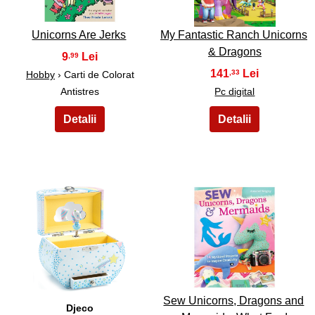
Unicorns Are Jerks
My Fantastic Ranch Unicorns
& Dragons
9
,99
141
,33
Hobby
› Carti de Colorat
Antistres
Pc digital
27
28
Sew Unicorns, Dragons and
Djeco