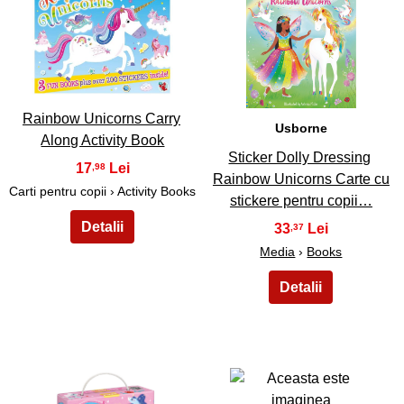
17
18
Rainbow Unicorns Carry
Usborne
Along Activity Book
Sticker Dolly Dressing
17
,98
Rainbow Unicorns Carte cu
Carti pentru copii › Activity Books
stickere pentru copii…
33
,37
Media
›
Books