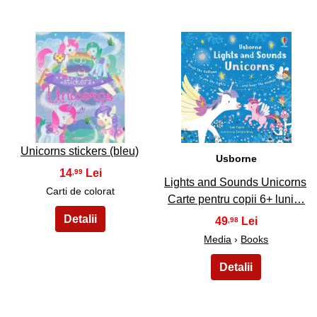
45
46
Unicorns stickers (bleu)
Usborne
14
,99
Lights and Sounds Unicorns
Carti de colorat
Carte pentru copii 6+ luni…
49
,98
Media
›
Books