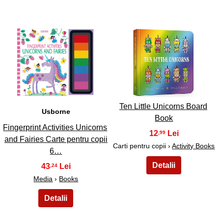
43
44
Ten Little Unicorns Board
Usborne
Book
Fingerprint Activities Unicorns
12
,99
and Fairies Carte pentru copii
Carti pentru copii ›
Activity Books
6…
43
,24
Media
›
Books