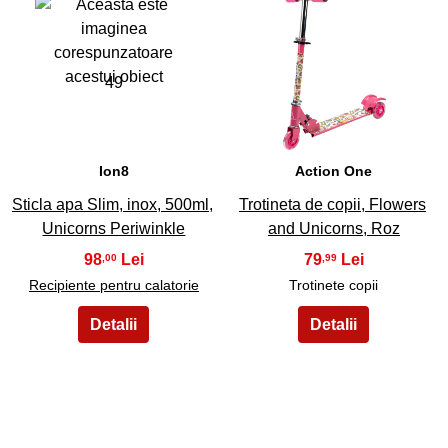
49
50
Ion8
Action One
Sticla apa Slim, inox, 500ml,
Trotineta de copii, Flowers
Unicorns Periwinkle
and Unicorns, Roz
98
79
,00
,99
Recipiente pentru calatorie
Trotinete copii