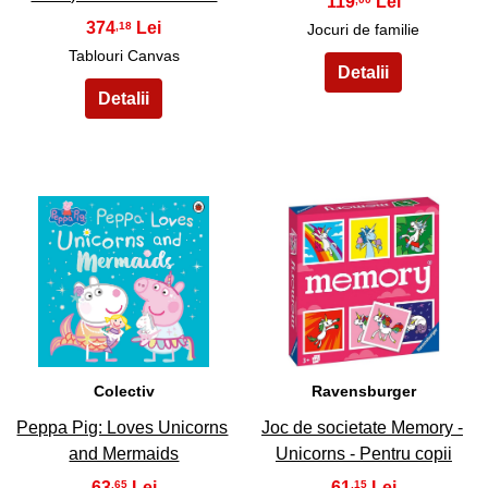
119
374
,18
Jocuri de familie
Tablouri Canvas
33
34
Colectiv
Ravensburger
Peppa Pig: Loves Unicorns
Joc de societate Memory -
and Mermaids
Unicorns - Pentru copii
63
61
,65
,15