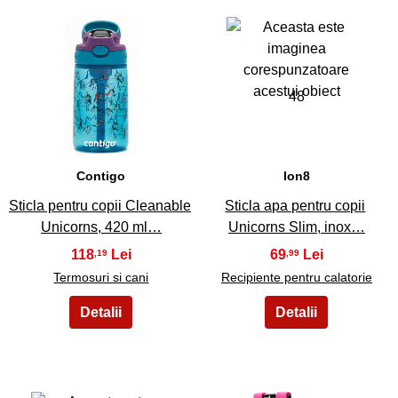
47
48
Contigo
Ion8
Sticla pentru copii Cleanable
Sticla apa pentru copii
Unicorns, 420 ml…
Unicorns Slim, inox…
118
69
,19
,99
Termosuri si cani
Recipiente pentru calatorie