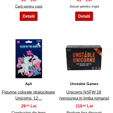
Carti pentru copii
Jocuri pentru copii
35
36
Apli
Unstable Games
Figurine colorate stralucitoare
Unicorns NSFW 18
Unicorns, 12…
(versiunea in limba romana)
29
119
,50
,00
Constructori din lemn
Produse fara discount