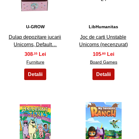
U-GROW
LibHumanitas
Dulap depozitare jucarii
Joc de carti Unstable
Unicorns, Default…
Unicorns (necenzurat)
308
105
,35
,80
Furniture
Board Games
25
26