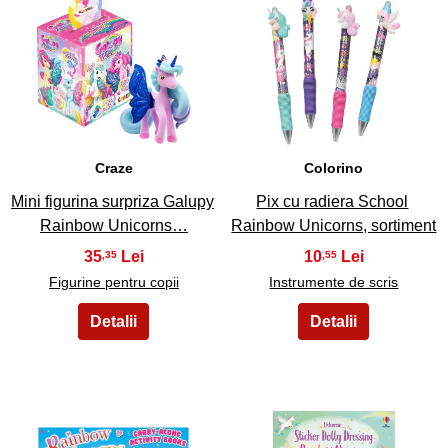
15
16
Craze
Colorino
Mini figurina surpriza Galupy
Pix cu radiera School
Rainbow Unicorns…
Rainbow Unicorns, sortiment
35
10
,35
,55
Figurine pentru copii
Instrumente de scris