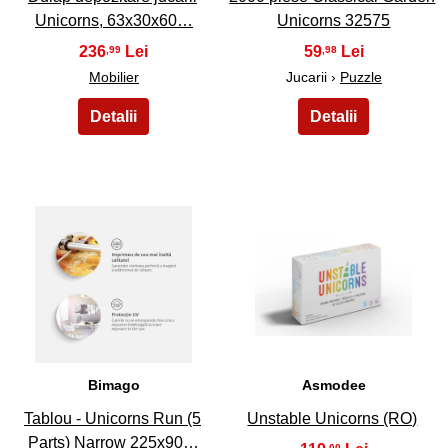
Unicorns, 63x30x60…
Unicorns 32575
236
59
,99
,98
Mobilier
Jucarii ›
Puzzle
31
32
Bimago
Asmodee
Tablou - Unicorns Run (5
Unstable Unicorns (RO)
Parts) Narrow 225x90…
,00