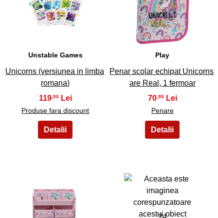
21
22
Unstable Games
Play
Unicorns (versiunea in limba
Penar scolar echipat Unicorns
romana)
are Real, 1 fermoar
119
70
,00
,95
Produse fara discount
Penare
23
24