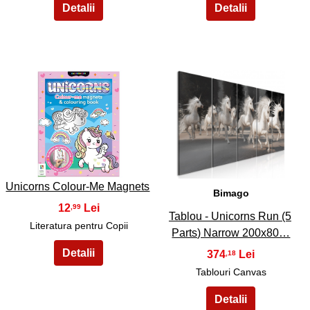
39
40
Unicorns Colour-Me Magnets
Bimago
12
,99
Tablou - Unicorns Run (5
Literatura pentru Copii
Parts) Narrow 200x80…
374
,18
Tablouri Canvas