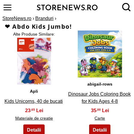
StoreNews.ro
›
Branduri
›
❤ Abdo Kids Jumbo!
Alte Produse Similare:
2
1
abigail-rows
Apli
Dinosaur Jobs Coloring Book
Kids Unicorns, 40 de bucati
for Kids Ages 4-8
23
35
,65
,00
Materiale de creatie
Carte