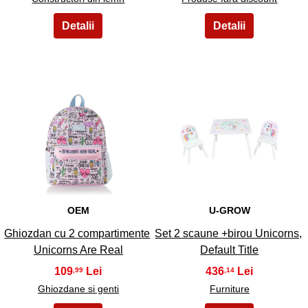
37
38
OEM
U-GROW
Ghiozdan cu 2 compartimente
Set 2 scaune +birou Unicorns,
Unicorns Are Real
Default Title
109
436
,99
,14
Ghiozdane si genti
Furniture