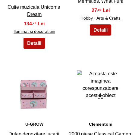
Mermaids, What Fun!
Cutie muzicala Unicorns
27
,99
Dream
Hobby
›
Arts & Crafts
134
,79
Iluminat si decoratiuni
29
30
U-GROW
Clementoni
Dulap depozitare jucarii
2000 piese Classical Garden