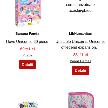
19
20
Banana Panda
LibHumanitas
I love Unicorns, 60 piese
Unstable Unicorns: Unicorns
of legend expansion…
69
,99
88
,15
Puzzle
Board Games