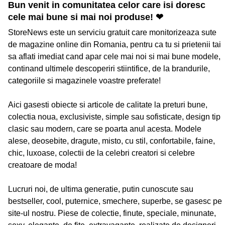
Bun venit in comunitatea celor care isi doresc
cele mai bune si mai noi produse! ❤
StoreNews este un serviciu gratuit care monitorizeaza sute
de magazine online din Romania, pentru ca tu si prietenii tai
sa aflati imediat cand apar cele mai noi si mai bune modele,
continand ultimele descoperiri stiintifice, de la brandurile,
categoriile si magazinele voastre preferate!
Aici gasesti obiecte si articole de calitate la preturi bune,
colectia noua, exclusiviste, simple sau sofisticate, design tip
clasic sau modern, care se poarta anul acesta. Modele
alese, deosebite, dragute, misto, cu stil, confortabile, faine,
chic, luxoase, colectii de la celebri creatori si celebre
creatoare de moda!
Lucruri noi, de ultima generatie, putin cunoscute sau
bestseller, cool, puternice, smechere, superbe, se gasesc pe
site-ul nostru. Piese de colectie, finute, speciale, minunate,