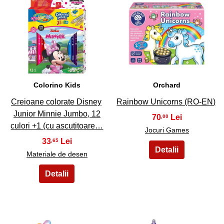
13
14
Colorino Kids
Orchard
Creioane colorate Disney
Rainbow Unicorns (RO-EN)
Junior Minnie Jumbo, 12
70
,00
culori +1 (cu ascutitoare…
Jocuri Games
33
,65
Materiale de desen