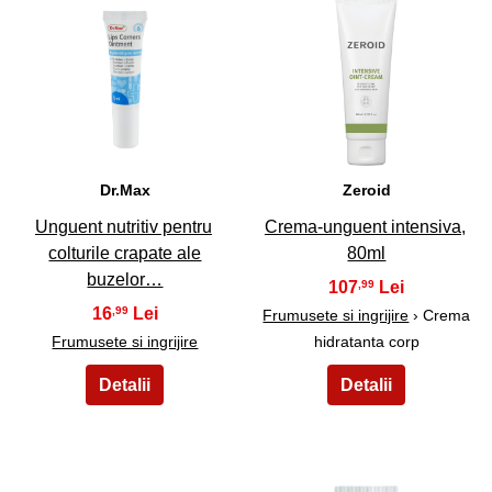
11
12
Dr.Max
Zeroid
Unguent nutritiv pentru
Crema-unguent intensiva,
colturile crapate ale
80ml
buzelor…
107
,99
16
,99
Frumusete si ingrijire
› Crema
Frumusete si ingrijire
hidratanta corp