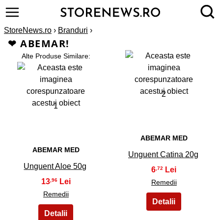
StoreNews.ro
›
Branduri
›
❤ ABEMAR!
Alte Produse Similare:
2
1
ABEMAR MED
ABEMAR MED
Unguent Catina 20g
Unguent Aloe 50g
6
,72
13
,96
Remedii
Remedii