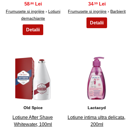
58
34
,86
,59
Frumusete si ingrijire
›
Lotiuni
Frumusete si ingrijire
›
Barbierit
demachiante
39
40
Old Spice
Lactacyd
Lotiune After Shave
Lotiune intima ultra delicata,
Whitewater, 100ml
200ml