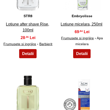
STR8
Embryolisse
Lotiune after shave Rise,
Lotiune micelara, 250ml
100ml
69
,84
28
,36
Frumusete si ingrijire
› Apa
Frumusete si ingrijire
›
Barbierit
micelara
23
24