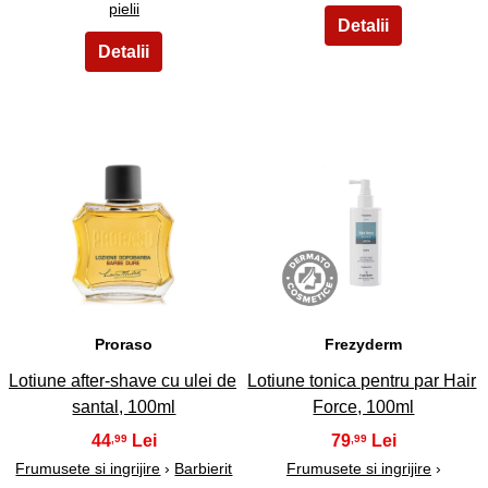
pielii
45
46
Proraso
Frezyderm
Lotiune after-shave cu ulei de
Lotiune tonica pentru par Hair
santal, 100ml
Force, 100ml
44
79
,99
,99
Frumusete si ingrijire
›
Barbierit
Frumusete si ingrijire
›