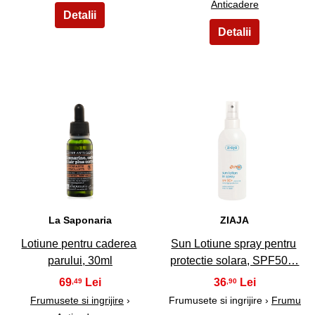
Anticadere
47
48
La Saponaria
ZIAJA
Lotiune pentru caderea
Sun Lotiune spray pentru
parului, 30ml
protectie solara, SPF50…
69
36
,49
,90
Frumusete si ingrijire
›
Frumusete si ingrijire ›
Frumu