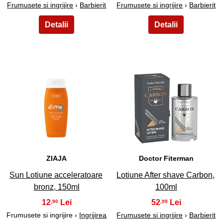
Frumusete si ingrijire
›
Barbierit
Frumusete si ingrijire
›
Barbierit
43
44
ZIAJA
Doctor Fiterman
Sun Lotiune acceleratoare
Lotiune After shave Carbon,
bronz, 150ml
100ml
12
52
,90
,99
Frumusete si ingrijire ›
Ingrijirea
Frumusete si ingrijire
›
Barbierit