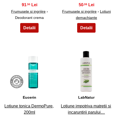
91
50
,50
,99
Frumusete si ingrijire
›
Frumusete si ingrijire
›
Lotiuni
Deodorant crema
demachiante
35
36
Eucerin
LabNatur
Lotiune tonica DermoPure,
Lotiune impotriva matretii si
200ml
incaruntirii parului…