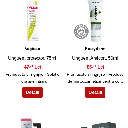
13
14
Vagisan
Frezyderm
Unguent protector, 75ml
Unguent Anticort, 50ml
47
86
,49
,49
Frumusete si ingrijire
›
Solutie
Frumusete si ingrijire
›
Produse
hidratare intima
dermatocosmetice pentru corp