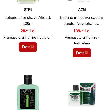
STR8
ACM
Lotiune after shave Ahead,
Lotiune impotriva caderii
100ml
parului Novophane…
28
139
,36
,49
Frumusete si ingrijire
›
Barbierit
Frumusete si ingrijire
›
Anticadere
25
26