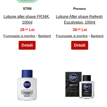
STR8
Proraso
Lotiune after shave FR34K,
Lotiune After shave Refresh
100ml
Eucalyptus, 100ml
28
38
,36
,99
Frumusete si ingrijire
›
Barbierit
Frumusete si ingrijire
›
Barbierit
27
28