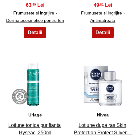
63
49
,49
,81
Frumusete si ingrijire
›
Frumusete si ingrijire
›
Dermatocosmetice pentru ten
Antimatreata
37
38
Uriage
Nivea
Lotiune tonica purifianta
Lotiune dupa ras Skin
Hyseac, 250ml
Protection Protect Silver…