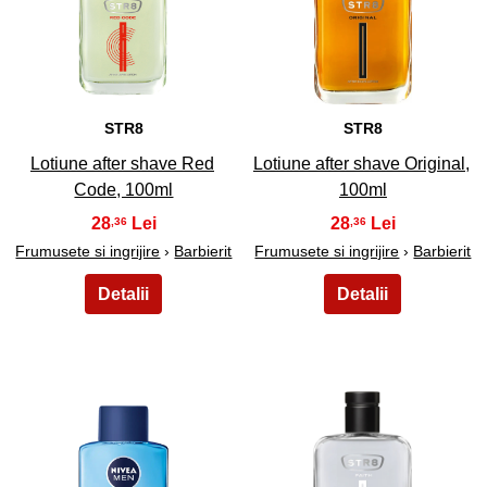
17
18
STR8
STR8
Lotiune after shave Red
Lotiune after shave Original,
Code, 100ml
100ml
28
28
,36
,36
Frumusete si ingrijire
›
Barbierit
Frumusete si ingrijire
›
Barbierit