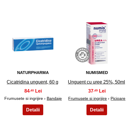
7
8
NATURPHARMA
NUMISMED
Cicatridina unguent, 60 g
Unguent cu uree 25%, 50ml
84
37
,40
,49
Frumusete si ingrijire ›
Bandaje
Frumusete si ingrijire
›
Picioare