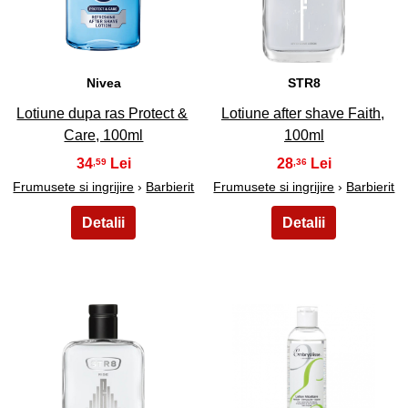
19
20
Nivea
STR8
Lotiune dupa ras Protect &
Lotiune after shave Faith,
Care, 100ml
100ml
34
28
,59
,36
Frumusete si ingrijire
›
Barbierit
Frumusete si ingrijire
›
Barbierit
21
22