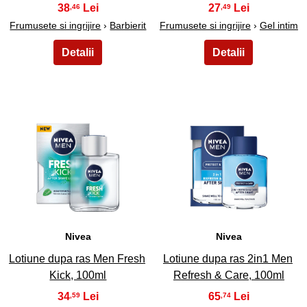
38
27
,46
,49
Frumusete si ingrijire
›
Barbierit
Frumusete si ingrijire
›
Gel intim
41
42
Nivea
Nivea
Lotiune dupa ras Men Fresh
Lotiune dupa ras 2in1 Men
Kick, 100ml
Refresh & Care, 100ml
34
65
,59
,74