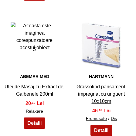
5
6
ABEMAR MED
HARTMANN
Ulei de Masaj cu Extract de
Grassolind pansament
Galbenele 200ml
impregnat cu unguent
10x10cm
20
,16
46
,40
Relaxare
Frumusete
›
Dis