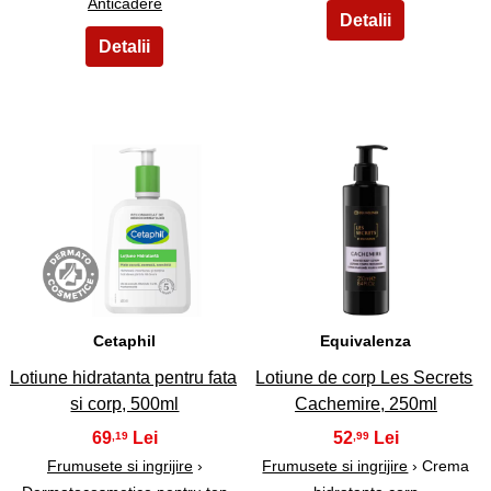
Anticadere
49
50
Cetaphil
Equivalenza
Lotiune hidratanta pentru fata
Lotiune de corp Les Secrets
si corp, 500ml
Cachemire, 250ml
69
52
,19
,99
Frumusete si ingrijire
›
Frumusete si ingrijire
› Crema