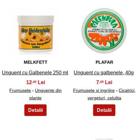
9
10
MELKFETT
PLAFAR
Unguent cu Galbenele 250 ml
Unguent cu galbenele, 40g
12
7
,40
,49
Frumusete
›
Unguente din
Frumusete si ingrijire
›
Cicatrici,
plante
vergeturi, celulita