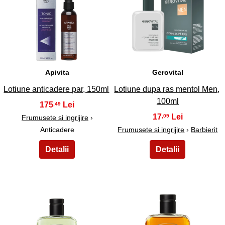
15
16
Apivita
Gerovital
Lotiune anticadere par, 150ml
Lotiune dupa ras mentol Men,
100ml
175
,49
17
,09
Frumusete si ingrijire
›
Anticadere
Frumusete si ingrijire
›
Barbierit