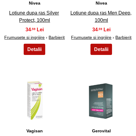
Nivea
Nivea
Lotiune dupa ras Silver
Lotiune dupa ras Men Deep,
Protect, 100ml
100ml
34
34
,59
,59
Frumusete si ingrijire
›
Barbierit
Frumusete si ingrijire
›
Barbierit
29
30
Vagisan
Gerovital