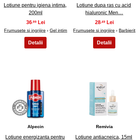
Lotiune pentru igiena intima,
Lotiune dupa ras cu acid
200ml
hialuronic Men…
36
28
,99
,49
Frumusete si ingrijire
›
Gel intim
Frumusete si ingrijire
›
Barbierit
31
32
Alpecin
Remivia
Lotiune energizanta pentru
Lotiune antiacneica, 15ml