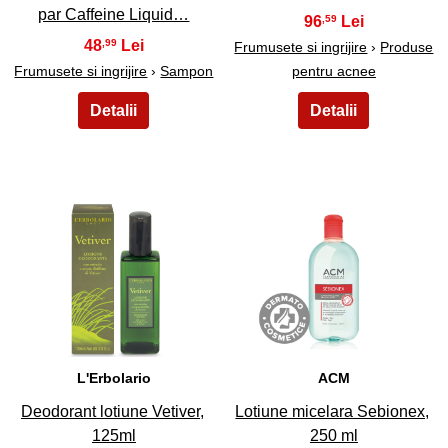
par Caffeine Liquid…
96
,59
48
,99
Frumusete si ingrijire
›
Produse
Frumusete si ingrijire
›
Sampon
pentru acnee
33
34
L'Erbolario
ACM
Deodorant lotiune Vetiver,
Lotiune micelara Sebionex,
125ml
250 ml