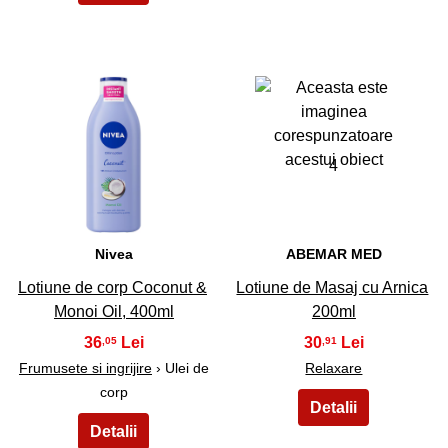
3
4
Nivea
ABEMAR MED
Lotiune de corp Coconut &
Lotiune de Masaj cu Arnica
Monoi Oil, 400ml
200ml
36
30
,05
,91
Frumusete si ingrijire
› Ulei de
Relaxare
corp