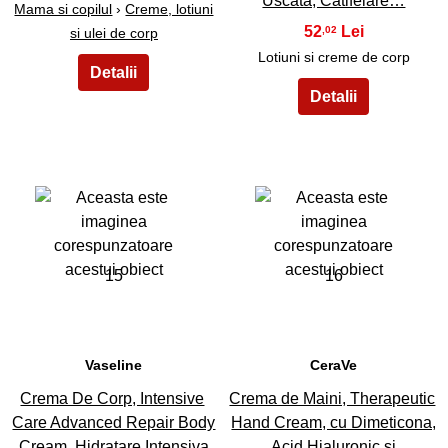
Uscata, Catifelare…
Mama si copilul
›
Creme, lotiuni
52
,02
si ulei de corp
Lotiuni si creme de corp
15
16
Vaseline
CeraVe
Crema De Corp, Intensive
Crema de Maini, Therapeutic
Care Advanced Repair Body
Hand Cream, cu Dimeticona,
Cream, Hidratare Intensiva
Acid Hialuronic si