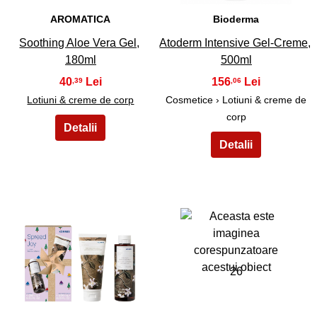
AROMATICA
Bioderma
Soothing Aloe Vera Gel,
Atoderm Intensive Gel-Creme,
180ml
500ml
40
156
,39
,06
Lotiuni & creme de corp
Cosmetice › Lotiuni & creme de
corp
25
26