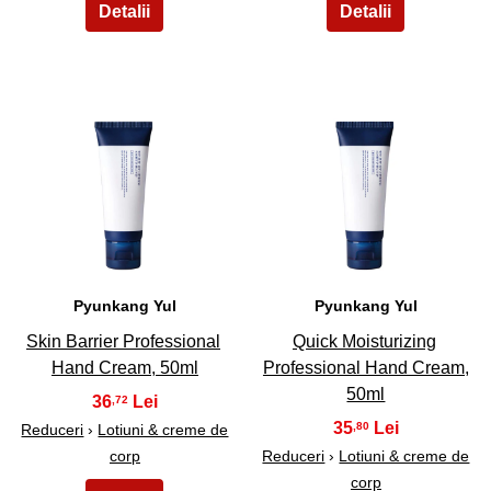
7
8
Pyunkang Yul
Pyunkang Yul
Skin Barrier Professional
Quick Moisturizing
Hand Cream, 50ml
Professional Hand Cream,
50ml
36
,72
35
,80
Reduceri
›
Lotiuni & creme de
corp
Reduceri
›
Lotiuni & creme de
corp