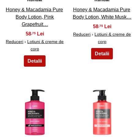
Honey & Macadamia Pure
Honey & Macadamia Pure
Body Lotion, Pink
Body Lotion, White Musk…
Grapefruit…
58
,75
58
,75
Reduceri
›
Lotiuni & creme de
Reduceri
›
Lotiuni & creme de
corp
corp
29
30