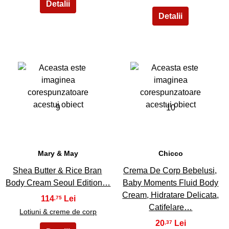
9
10
Mary & May
Chicco
Shea Butter & Rice Bran
Crema De Corp Bebelusi,
Body Cream Seoul Edition…
Baby Moments Fluid Body
Cream, Hidratare Delicata,
114
,75
Catifelare…
Lotiuni & creme de corp
20
,37