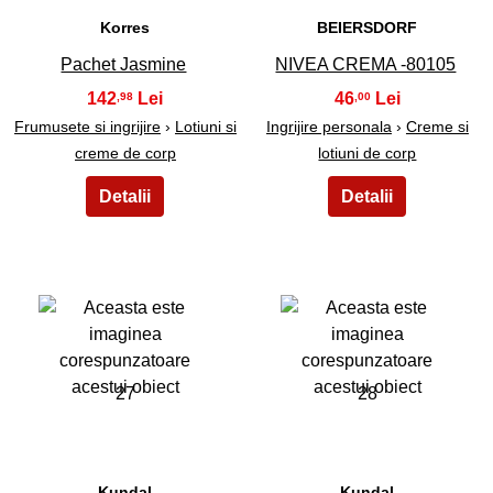
Korres
BEIERSDORF
Pachet Jasmine
NIVEA CREMA -80105
142
46
,98
,00
Frumusete si ingrijire
›
Lotiuni si
Ingrijire personala
›
Creme si
creme de corp
lotiuni de corp
27
28
Kundal
Kundal