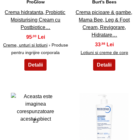
ProGlow
Burt's Bees
Crema hidratanta, Probiotic
Crema picioare & gambe,
Moisturising Cream cu
Mama Bee, Leg & Foot
Postbiotice…
Cream, Revigorare,
Hidratare…
95
,00
33
,98
Creme, unturi si lotiuni
› Produse
pentru ingrijire corporala
Lotiuni si creme de corp
23
24