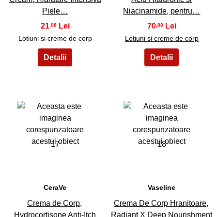
Piele…
Niacinamide, pentru…
21
70
,08
,88
Lotiuni si creme de corp
Lotiuni si creme de corp
17
18
CeraVe
Vaseline
Crema de Corp,
Crema De Corp Hranitoare,
Hydrocortisone Anti-Itch
Radiant X Deep Nourishment