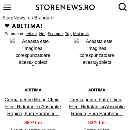
StoreNews.ro
›
Branduri
›
❤ ABITIMA!
Pe pagina:
Ieftine
Noi
Scumpe
Top
Mai mult
1
2
ABITIMA
ABITIMA
Crema pentru Maini, Clinic,
Crema pentru Fata, Clinic,
Efect Hidratant si Absorbtie
Efect Hidratant si Absorbtie
Rapida, Fara Parabeni…
Rapida, Fara Parabeni…
39
83
,63
,97
Lotiuni si creme de corp
Creme de fata