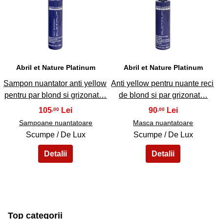
41
42
Abril et Nature Platinum
Abril et Nature Platinum
Sampon nuantator anti yellow
Anti yellow pentru nuante reci
pentru par blond si grizonat…
de blond si par grizonat…
105
90
,00
,00
Sampoane nuantatoare
Masca nuantatoare
Scumpe / De Lux
Scumpe / De Lux
Top categorii