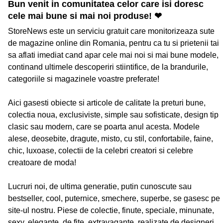
Bun venit in comunitatea celor care isi doresc
cele mai bune si mai noi produse! ❤
StoreNews este un serviciu gratuit care monitorizeaza sute
de magazine online din Romania, pentru ca tu si prietenii tai
sa aflati imediat cand apar cele mai noi si mai bune modele,
continand ultimele descoperiri stiintifice, de la brandurile,
categoriile si magazinele voastre preferate!
Aici gasesti obiecte si articole de calitate la preturi bune,
colectia noua, exclusiviste, simple sau sofisticate, design tip
clasic sau modern, care se poarta anul acesta. Modele
alese, deosebite, dragute, misto, cu stil, confortabile, faine,
chic, luxoase, colectii de la celebri creatori si celebre
creatoare de moda!
Lucruri noi, de ultima generatie, putin cunoscute sau
bestseller, cool, puternice, smechere, superbe, se gasesc pe
site-ul nostru. Piese de colectie, finute, speciale, minunate,
sexy, elegante, de fite, extravagante, realizate de designeri