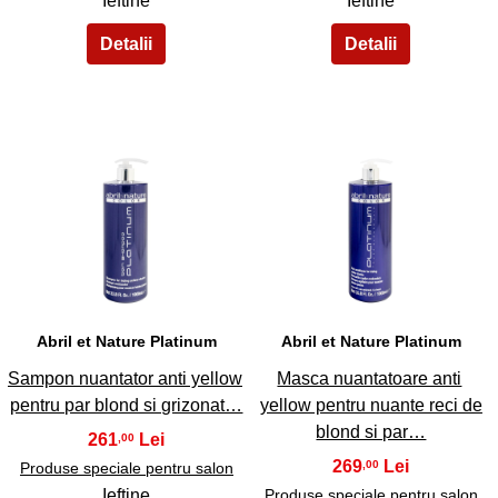
Ieftine
Ieftine
33
34
Abril et Nature Platinum
Abril et Nature Platinum
Sampon nuantator anti yellow
Masca nuantatoare anti
pentru par blond si grizonat…
yellow pentru nuante reci de
blond si par…
261
,00
269
,00
Produse speciale pentru salon
Ieftine
Produse speciale pentru salon