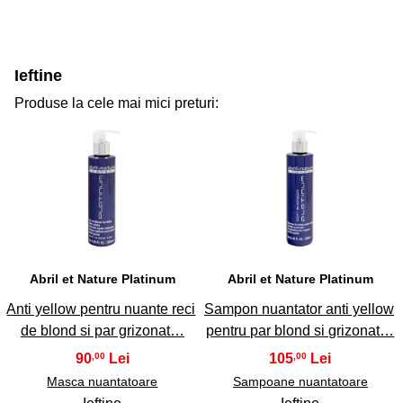
Ieftine
Produse la cele mai mici preturi:
31
32
Abril et Nature Platinum
Abril et Nature Platinum
Anti yellow pentru nuante reci
Sampon nuantator anti yellow
de blond si par grizonat…
pentru par blond si grizonat…
90
105
,00
,00
Masca nuantatoare
Sampoane nuantatoare