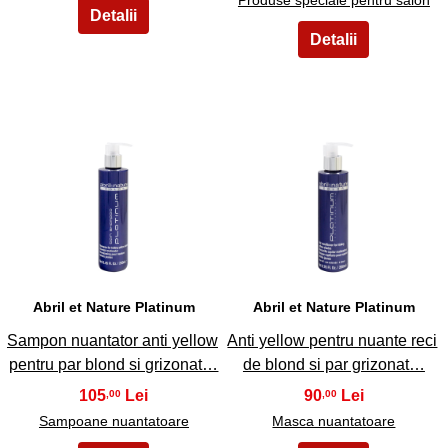
3
4
Abril et Nature Platinum
Abril et Nature Platinum
Sampon nuantator anti yellow
Anti yellow pentru nuante reci
pentru par blond si grizonat…
de blond si par grizonat…
105
90
,00
,00
Sampoane nuantatoare
Masca nuantatoare