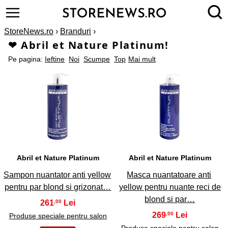
StoreNews.ro
›
Branduri
›
❤ Abril et Nature Platinum!
Pe pagina:
Ieftine
Noi
Scumpe
Top
Mai mult
1
2
Abril et Nature Platinum
Abril et Nature Platinum
Sampon nuantator anti yellow
Masca nuantatoare anti
pentru par blond si grizonat…
yellow pentru nuante reci de
blond si par…
261
,00
269
,00
Produse speciale pentru salon
Produse speciale pentru salon