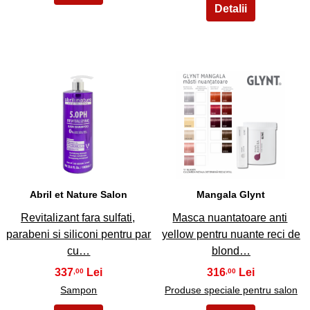
25
26
Abril et Nature Salon
Mangala Glynt
Revitalizant fara sulfati,
Masca nuantatoare anti
parabeni si siliconi pentru par
yellow pentru nuante reci de
cu…
blond…
337
316
,00
,00
Sampon
Produse speciale pentru salon