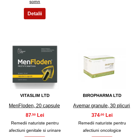
somn
39
40
VITASLIM LTD
BIROPHARMA LTD
MenFloden, 20 capsule
Avemar granule, 30 plicuri
87
374
,50
,00
Remedii naturiste pentru
Remedii naturiste pentru
afectiuni genitale si urinare
afectiuni oncologice