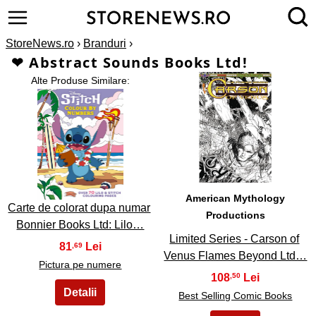
StoreNews.ro
›
Branduri
›
❤ Abstract Sounds Books Ltd!
Alte Produse Similare:
2
1
American Mythology
Carte de colorat dupa numar
Productions
Bonnier Books Ltd: Lilo…
Limited Series - Carson of
81
,69
Venus Flames Beyond Ltd…
Pictura pe numere
108
,50
Best Selling Comic Books