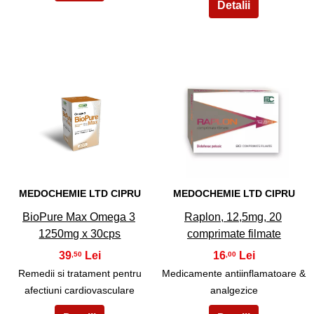
49
50
MEDOCHEMIE LTD CIPRU
MEDOCHEMIE LTD CIPRU
BioPure Max Omega 3
Raplon, 12,5mg, 20
1250mg x 30cps
comprimate filmate
39
16
,50
,00
Remedii si tratament pentru
Medicamente antiinflamatoare &
afectiuni cardiovasculare
analgezice