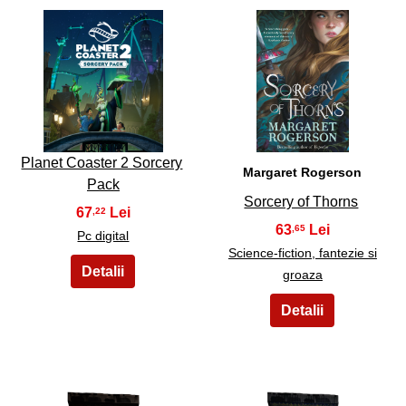
17
18
Planet Coaster 2 Sorcery
Margaret Rogerson
Pack
Sorcery of Thorns
67
,22
63
,65
Pc digital
Science-fiction, fantezie si
groaza