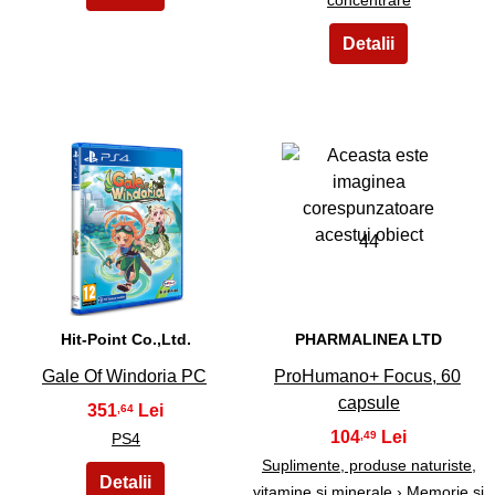
43
44
Hit-Point Co.,Ltd.
PHARMALINEA LTD
Gale Of Windoria PC
ProHumano+ Focus, 60
capsule
351
,64
104
,49
PS4
Suplimente, produse naturiste,
vitamine si minerale
›
Memorie si