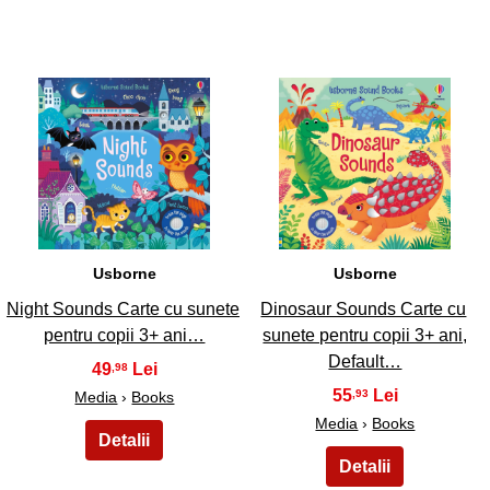
7
8
Usborne
Usborne
Night Sounds Carte cu sunete
Dinosaur Sounds Carte cu
pentru copii 3+ ani…
sunete pentru copii 3+ ani,
Default…
49
,98
55
,93
Media
›
Books
Media
›
Books