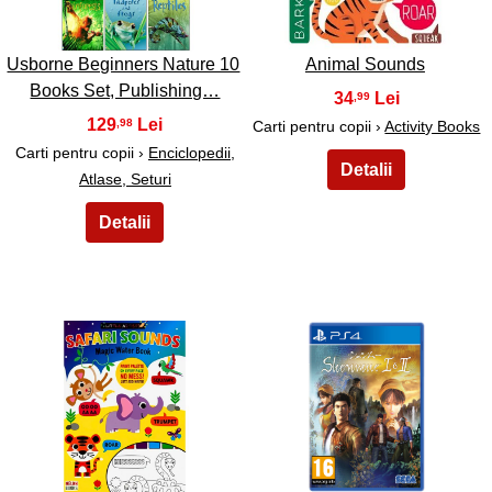
Usborne Beginners Nature 10
Animal Sounds
Books Set, Publishing…
34
,99
129
,98
Carti pentru copii ›
Activity Books
Carti pentru copii ›
Enciclopedii,
Atlase, Seturi
27
28