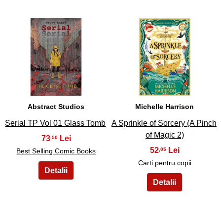
15
16
Abstract Studios
Michelle Harrison
Serial TP Vol 01 Glass Tomb
A Sprinkle of Sorcery (A Pinch
of Magic 2)
73
,50
52
,05
Best Selling Comic Books
Carti pentru copii