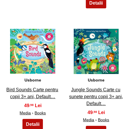
3
4
Usborne
Usborne
Bird Sounds Carte pentru
Jungle Sounds Carte cu
copii 3+ ani, Default…
sunete pentru copii 3+ ani,
Default…
49
,98
49
,98
Media
›
Books
Media
›
Books