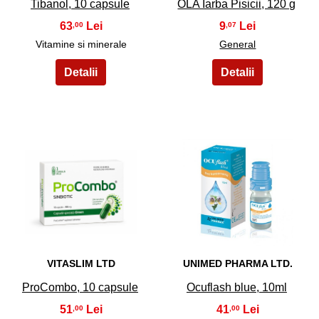
Tibanol, 10 capsule
OLA Iarba Pisicii, 120 g
63
9
,00
,07
Vitamine si minerale
General
31
32
VITASLIM LTD
UNIMED PHARMA LTD.
ProCombo, 10 capsule
Ocuflash blue, 10ml
51
41
,00
,00