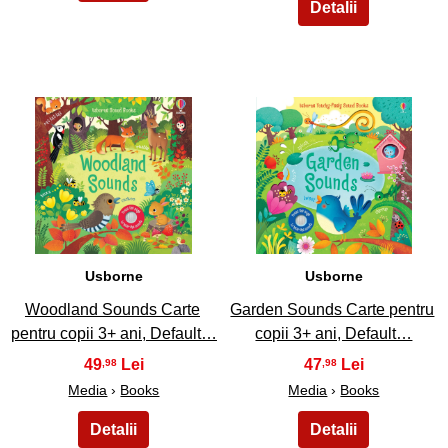
5
6
Usborne
Usborne
Woodland Sounds Carte
Garden Sounds Carte pentru
pentru copii 3+ ani, Default…
copii 3+ ani, Default…
49
47
,98
,98
Media
›
Books
Media
›
Books