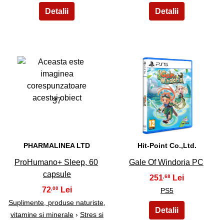
37
38
PHARMALINEA LTD
Hit-Point Co.,Ltd.
ProHumano+ Sleep, 60
Gale Of Windoria PC
capsule
251
,68
72
,00
PS5
Suplimente, produse naturiste,
vitamine si minerale
›
Stres si