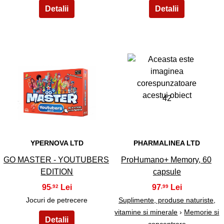
41
42
YPERNOVA LTD
PHARMALINEA LTD
GO MASTER - YOUTUBERS
ProHumano+ Memory, 60
EDITION
capsule
95
97
,92
,99
Jocuri de petrecere
Suplimente, produse naturiste,
vitamine si minerale
›
Memorie si
concentrare