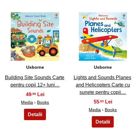
13
14
Usborne
Usborne
Building Site Sounds Carte
Lights and Sounds Planes
pentru copii 12+ luni…
and Helicopters Carte cu
sunete pentru copii…
49
,98
55
,93
Media
›
Books
Media
›
Books