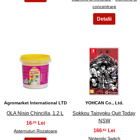
concentrare
45
46
Agromarket International LTD
YOHCAN Co., Ltd.
OLA Nisip Chincilla, 1.2 L
Sokkou Taisyoku Quit Today
NSW
16
,05
166
,82
Asternuturi Rozatoare
Nintendo Switch