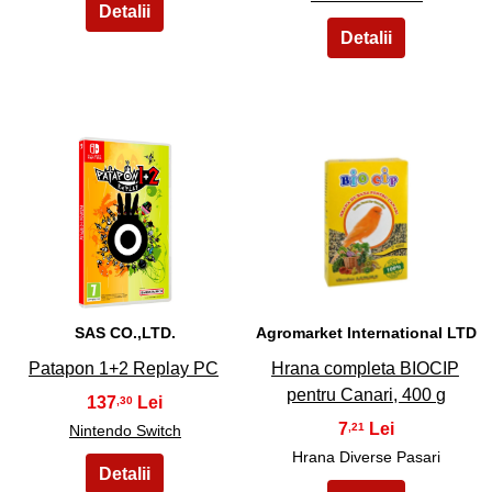
47
48
SAS CO.,LTD.
Agromarket International LTD
Patapon 1+2 Replay PC
Hrana completa BIOCIP
pentru Canari, 400 g
137
,30
7
,21
Nintendo Switch
Hrana Diverse Pasari