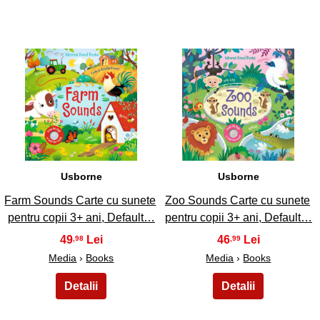
9
10
Usborne
Usborne
Farm Sounds Carte cu sunete
Zoo Sounds Carte cu sunete
pentru copii 3+ ani, Default…
pentru copii 3+ ani, Default…
49
46
,98
,99
Media
›
Books
Media
›
Books