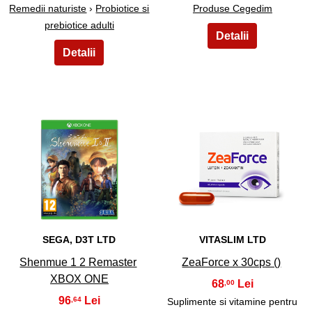
Remedii naturiste
›
Probiotice si
Produse Cegedim
prebiotice adulti
33
34
SEGA, D3T LTD
VITASLIM LTD
Shenmue 1 2 Remaster
ZeaForce x 30cps ()
XBOX ONE
68
,00
96
,64
Suplimente si vitamine pentru