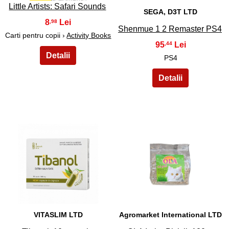
Little Artists: Safari Sounds
SEGA, D3T LTD
8
,98
Shenmue 1 2 Remaster PS4
Carti pentru copii ›
Activity Books
95
,44
PS4
29
30
VITASLIM LTD
Agromarket International LTD