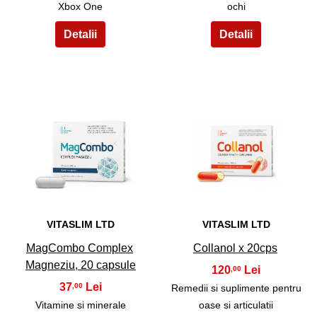
Xbox One
ochi
35
36
VITASLIM LTD
VITASLIM LTD
MagCombo Complex
Collanol x 20cps
Magneziu, 20 capsule
120
,00
37
,00
Remedii si suplimente pentru
Vitamine si minerale
oase si articulatii