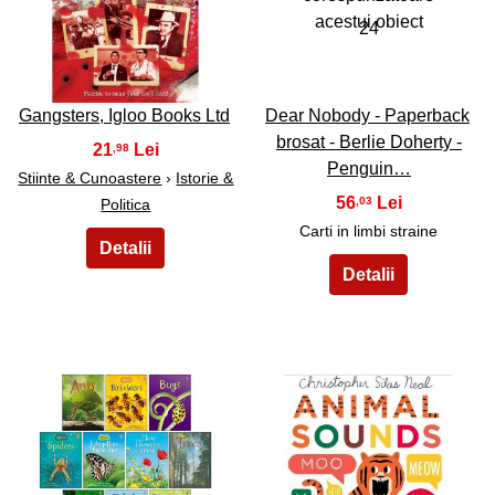
23
24
Gangsters, Igloo Books Ltd
Dear Nobody - Paperback
brosat - Berlie Doherty -
21
,98
Penguin…
Stiinte & Cunoastere
›
Istorie &
56
,03
Politica
Carti in limbi straine
25
26