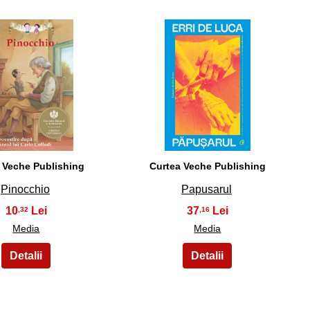
39
40
 Veche Publishing
Curtea Veche Publishing
Pinocchio
Papusarul
10
37
,32
,16
Media
Media