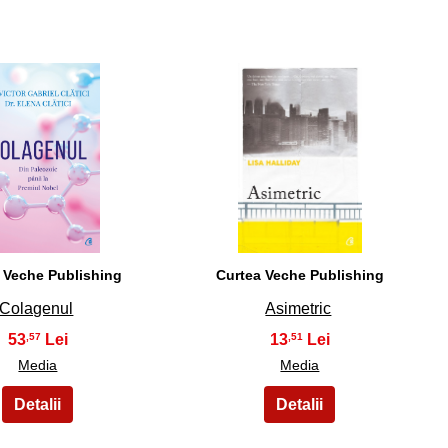
29
30
 Veche Publishing
Curtea Veche Publishing
Colagenul
Asimetric
53
13
,57
,51
Media
Media