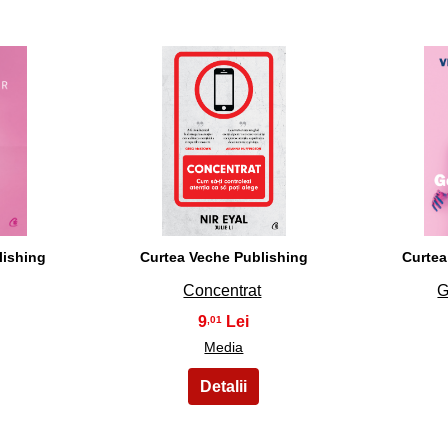
33
lishing
Curtea Veche Publishing
Curtea
Concentrat
G
9
,01
Media