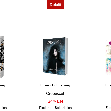
8
hing
Librex Publishing
Lib
Crepuscul
24
,50
stica
Fictiune
›
Beletristica
Ese