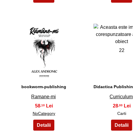
21
22
bookworm-publishing
Didactica Publishi
Ramane-mi
Curriculum
58
28
,10
,00
NoCategory
Carti