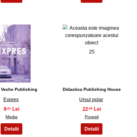
24
25
 Veche Publishing
Didactica Publishing House
Expres
Ursul polar
9
22
,01
,00
Media
Povesti