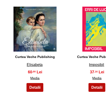
36
37
Curtea Veche Publishing
Curtea Veche Pub
Elisabeta
Imposibil
60
37
,00
,16
Media
Media