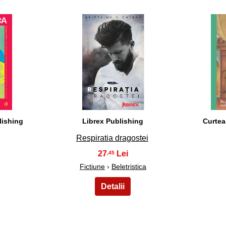
38
lishing
Librex Publishing
Curtea
Respiratia dragostei
27
,45
Fictiune
›
Beletristica