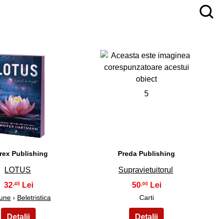
4
5
rex Publishing
Preda Publishing
LOTUS
Supravietuitorul
32
50
,45
,00
iune
›
Beletristica
Carti