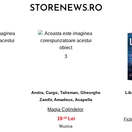
3
Andra, Cargo, Talisman, Gheorghe
Lib
Zamfir, Amadeus, Acapella
Magia Colindelor
19
,18
Fict
Muzica