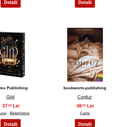
19
20
rex Publishing
bookworm-publishing
Gild
Confuz
37
48
,45
,00
iune
›
Beletristica
Carte