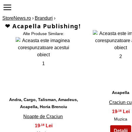
StoreNews.ro
›
Branduri
›
❤ Acapella Publishing!
Alte Produse Similare:
2
1
Acapella
Andra, Cargo, Talisman, Amadeus,
Craciun cu
Acapella, Horia Brenciu
19
,18
Noapte de Craciun
Muzica
19
,18