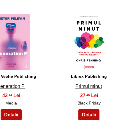
34
35
 Veche Publishing
Librex Publishing
eneration P
Primul minut
42
27
,14
,45
Media
Black Friday