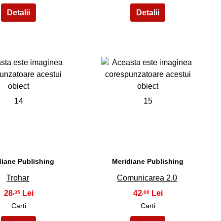
14
15
diane Publishing
Meridiane Publishing
Trohar
Comunicarea 2.0
28
42
,35
,00
Carti
Carti