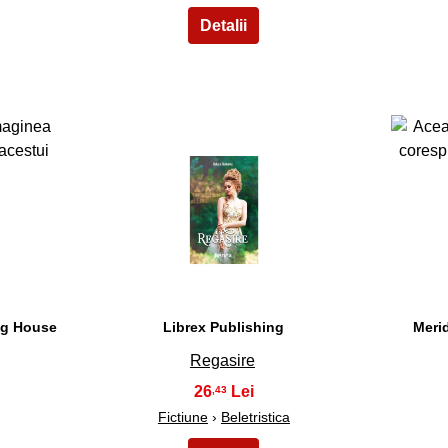
13
ng House
Librex Publishing
Meri
Regasire
26
,43
Fictiune
›
Beletristica