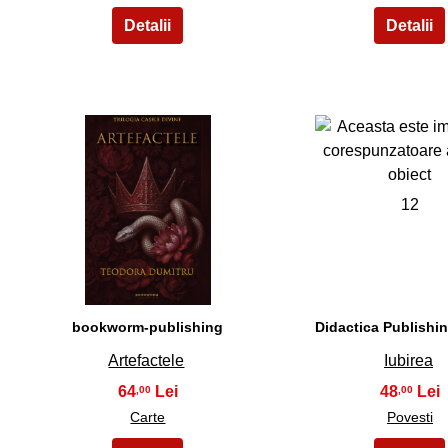
11
12
bookworm-publishing
Didactica Publishi
Artefactele
Iubirea
64
48
,00
,00
Carte
Povesti