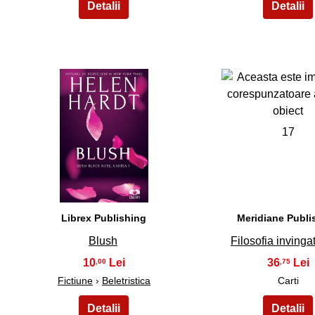
16
17
Librex Publishing
Meridiane Publi
Blush
Filosofia invinga
10
36
,00
,75
Fictiune
›
Beletristica
Carti