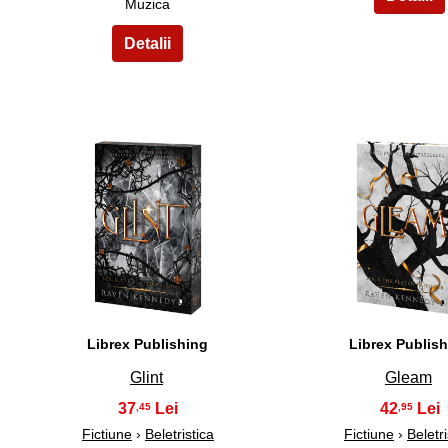
Muzica
6
7
Librex Publishing
Librex Publis
Glint
Gleam
37
42
,45
,95
Fictiune
›
Beletristica
Fictiune
›
Beletri