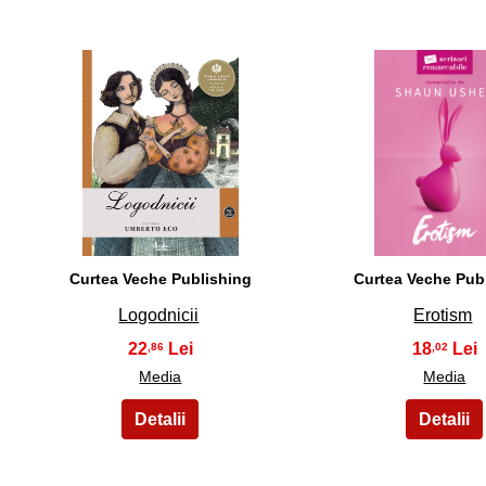
31
32
Curtea Veche Publishing
Curtea Veche Pub
Logodnicii
Erotism
22
18
,86
,02
Media
Media