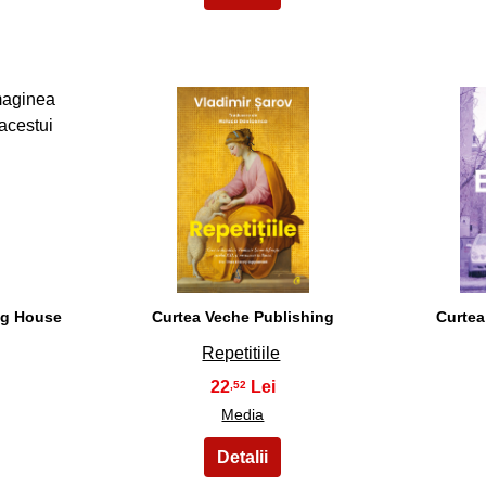
23
ng House
Curtea Veche Publishing
Curtea
Repetitiile
22
,52
Media