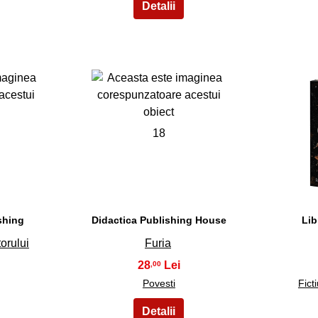
18
shing
Didactica Publishing House
Lib
torului
Furia
28
,00
Povesti
Fict