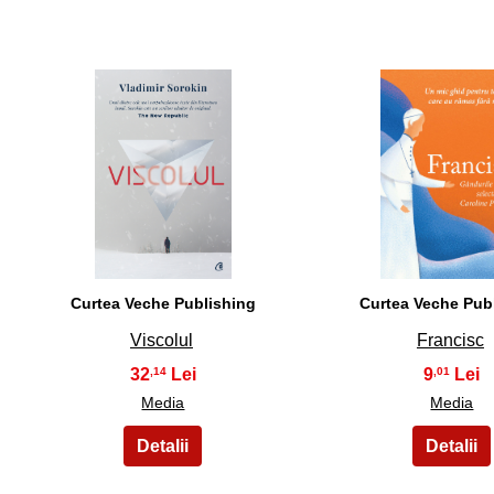
26
27
Curtea Veche Publishing
Curtea Veche Pub
Viscolul
Francisc
32
9
,14
,01
Media
Media