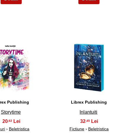
9
10
rex Publishing
Librex Publishing
Storytime
Inlantuiti
20
32
,62
,45
uri
›
Beletristica
Fictiune
›
Beletristica