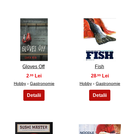
47
48
Gloves Off
Fish
2
28
,99
,99
Hobby
›
Gastronomie
Hobby
›
Gastronomie