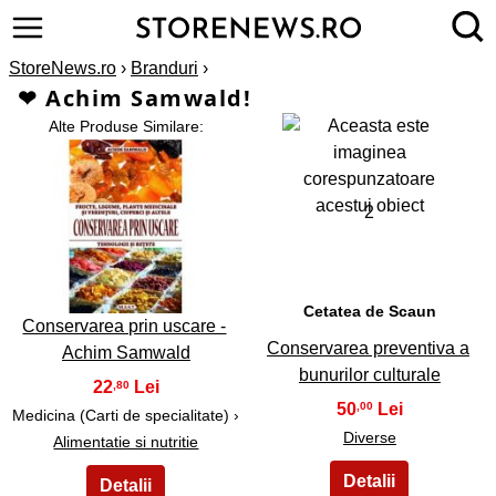
StoreNews.ro
›
Branduri
›
❤ Achim Samwald!
Alte Produse Similare:
2
1
Cetatea de Scaun
Conservarea prin uscare -
Conservarea preventiva a
Achim Samwald
bunurilor culturale
22
,80
50
,00
Medicina (Carti de specialitate) ›
Diverse
Alimentatie si nutritie