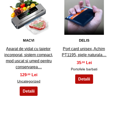
9
10
MACVI
DELIS
Aparat de vidat cu taietor
Port card unisex, Achim
incorporat, sistem compact,
PT1195, piele naturala…
mod uscat si umed pentru
35
,00
conservarea…
Portofele barbati
129
,00
Uncategorized