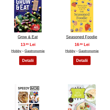
39
40
Grow & Eat
Seasoned Foodie
13
16
,99
,98
Hobby
›
Gastronomie
Hobby
›
Gastronomie
41
42