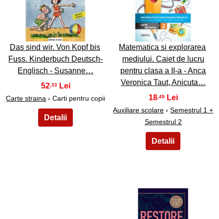
17
18
Das sind wir. Von Kopf bis
Matematica si explorarea
Fuss. Kinderbuch Deutsch-
mediului. Caiet de lucru
Englisch - Susanne…
pentru clasa a II-a - Anca
Veronica Taut, Anicuta…
52
,33
18
,49
Carte straina
› Carti pentru copii
Auxiliare scolare
›
Semestrul 1 +
Semestrul 2