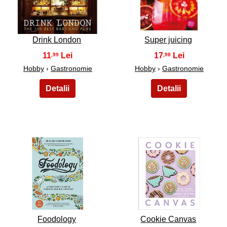
Drink London
Super juicing
11
17
,99
,98
Hobby
›
Gastronomie
Hobby
›
Gastronomie
33
34
Foodology
Cookie Canvas