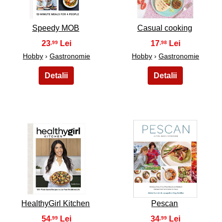
Speedy MOB
Casual cooking
23
17
,99
,98
Hobby
›
Gastronomie
Hobby
›
Gastronomie
43
44
HealthyGirl Kitchen
Pescan
54
34
,99
,99