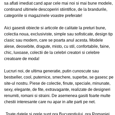
sa aflati imediat cand apar cele mai noi si mai bune modele,
continand ultimele descoperiri stiintifice, de la brandurile,
categoriile si magazinele voastre preferate!
Aici gasesti obiecte si articole de calitate la preturi bune,
colectia noua, exclusiviste, simple sau sofisticate, design tip
clasic sau modern, care se poarta anul acesta. Modele
alese, deosebite, dragute, misto, cu stil, confortabile, faine,
chic, luxoase, colectii de la celebri creatori si celebre
creatoare de moda!
Lucruri noi, de ultima generatie, putin cunoscute sau
bestseller, cool, puternice, smechere, superbe, se gasesc pe
site-ul nostru. Piese de colectie, finute, speciale, minunate,
sexy, elegante, de fite, extravagante, realizate de designeri
renumiti, romani si straini. De asemenea gasiti foarte multe
chestii interesante care nu apar in alte parti pe net.
Toate datele si orele sunt ora Bucurestiului, ora Romaniei