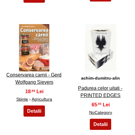
3
4
Conservarea carnii - Gerd
achim-dumitru-alin
Wolfgang Sievers
Padurea celor uitati -
18
,99
PRINTED EDGES
Stiinte
›
Agricultura
65
,50
NoCategory