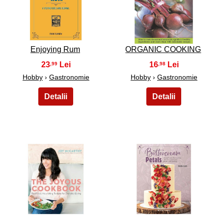
21
22
Enjoying Rum
ORGANIC COOKING
23
16
,99
,98
Hobby
›
Gastronomie
Hobby
›
Gastronomie
23
24