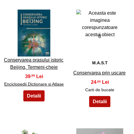
7
8
Conservarea orasului istoric
M.A.S.T
Beijing. Termeni-cheie
Conservarea prin uscare
39
,99
24
,00
Enciclopedii Dictionare si Atlase
Carti de bucate