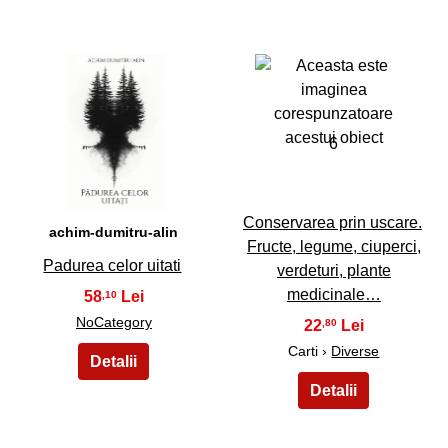
5
6
Conservarea prin uscare.
achim-dumitru-alin
Fructe, legume, ciuperci,
Padurea celor uitati
verdeturi, plante
medicinale…
58
,10
NoCategory
22
,80
Carti ›
Diverse