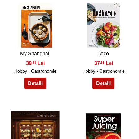
29
30
My Shanghai
Baco
39
37
,99
,98
Hobby
›
Gastronomie
Hobby
›
Gastronomie
31
32