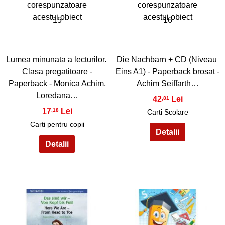
15
16
Lumea minunata a lecturilor.
Die Nachbarn + CD (Niveau
Clasa pregatitoare -
Eins A1) - Paperback brosat -
Paperback - Monica Achim,
Achim Seiffarth…
Loredana…
42
,81
17
,18
Carti Scolare
Carti pentru copii