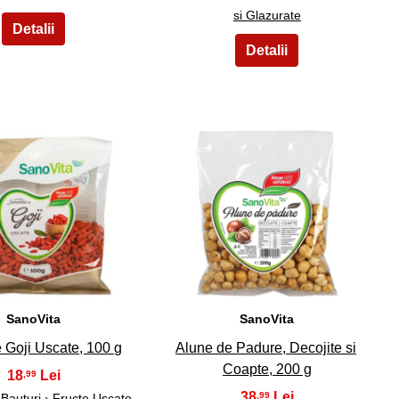
si Glazurate
19
20
SanoVita
SanoVita
e Goji Uscate, 100 g
Alune de Padure, Decojite si
Coapte, 200 g
18
,99
38
,99
 Bauturi
› Fructe Uscate