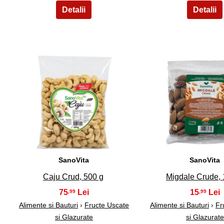
6
7
SanoVita
SanoVita
Caju Crud, 500 g
Migdale Crude, 
75
15
,99
,99
Alimente si Bauturi
›
Fructe Uscate
Alimente si Bauturi
›
Fr
si Glazurate
si Glazurate