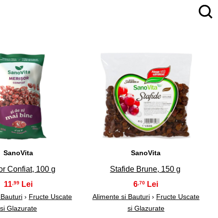
4
5
SanoVita
SanoVita
or Confiat, 100 g
Stafide Brune, 150 g
11
6
,99
,70
 Bauturi
›
Fructe Uscate
Alimente si Bauturi
›
Fructe Uscate
si Glazurate
si Glazurate