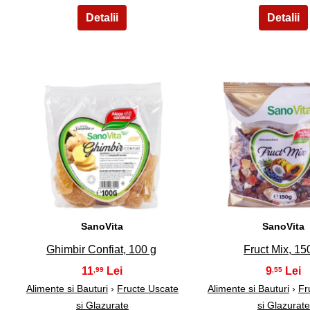
11
12
SanoVita
SanoVita
Ghimbir Confiat, 100 g
Fruct Mix, 15
11
9
,99
,55
Alimente si Bauturi
›
Fructe Uscate
Alimente si Bauturi
›
Fr
si Glazurate
si Glazurate