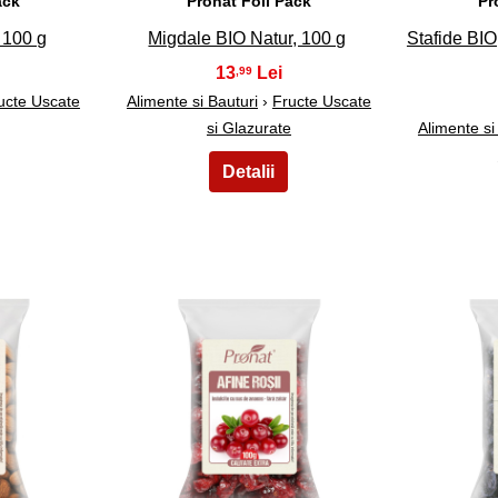
ack
Pronat Foil Pack
Pr
, 100 g
Migdale BIO Natur, 100 g
Stafide BI
13
,99
ucte Uscate
Alimente si Bauturi
›
Fructe Uscate
si Glazurate
Alimente si
38