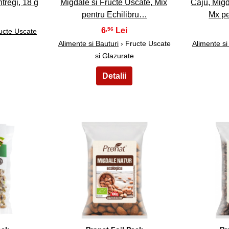
ntregi, 18 g
Migdale si Fructe Uscate, Mix
Caju, Migd
pentru Echilibru…
Mx p
6
,56
ucte Uscate
Alimente si Bauturi
› Fructe Uscate
Alimente si
si Glazurate
33