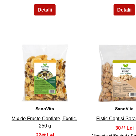
16
17
SanoVita
SanoVita
Mix de Fructe Confiate, Exotic,
Fistic Copt si Sara
250 g
30
,99
22
,99
Alimente si Bauturi
›
Fr