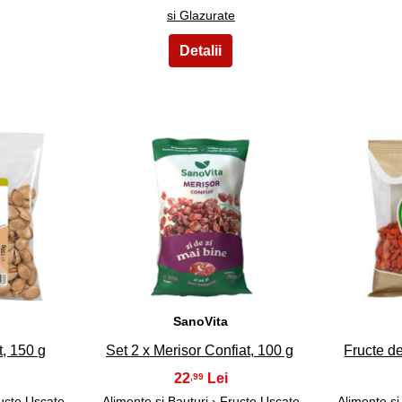
si Glazurate
18
SanoVita
t, 150 g
Set 2 x Merisor Confiat, 100 g
Fructe d
22
,99
ucte Uscate
Alimente si Bauturi
›
Fructe Uscate
Alimente si