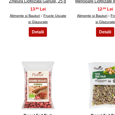
Zmeura Liofilizata Ganule, 25 g
Merisoare Liofilizate I
13
12
,99
,99
Alimente si Bauturi
›
Fructe Uscate
Alimente si Bauturi
›
Fr
si Glazurate
si Glazurate
31
32