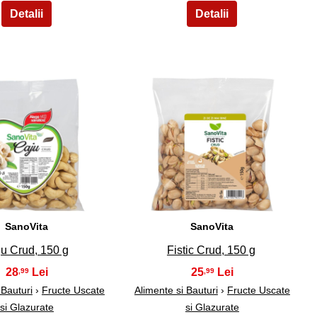
9
10
SanoVita
SanoVita
u Crud, 150 g
Fistic Crud, 150 g
28
25
,99
,99
 Bauturi
›
Fructe Uscate
Alimente si Bauturi
›
Fructe Uscate
si Glazurate
si Glazurate