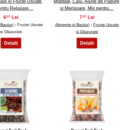
ale si Fructe Uscate,
Migdale, Caju, Alune de Padure
entru Relaxare…
si Merisoare, Mix pentru…
6
7
,01
,87
 Bauturi
› Fructe Uscate
Alimente si Bauturi
›
Fructe Uscate
si Glazurate
si Glazurate
34
35