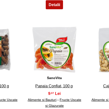
8
SanoVita
100 g
Papaia Confiat, 100 g
Caj
9
,07
ucte Uscate
Alimente si Bauturi
›
Fructe Uscate
Alimente si
si Glazurate