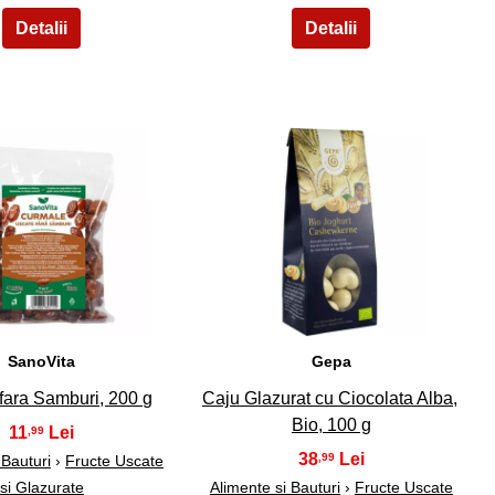
14
15
SanoVita
Gepa
fara Samburi, 200 g
Caju Glazurat cu Ciocolata Alba,
Bio, 100 g
11
,99
38
,99
 Bauturi
›
Fructe Uscate
si Glazurate
Alimente si Bauturi
›
Fructe Uscate