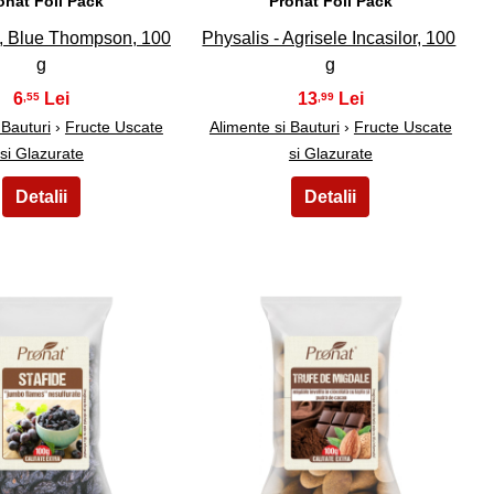
onat Foil Pack
Pronat Foil Pack
O, Blue Thompson, 100
Physalis - Agrisele Incasilor, 100
g
g
6
13
,55
,99
 Bauturi
›
Fructe Uscate
Alimente si Bauturi
›
Fructe Uscate
si Glazurate
si Glazurate
39
40