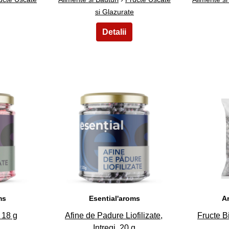
si Glazurate
23
ms
Esential'aroms
A
, 18 g
Afine de Padure Liofilizate,
Fructe B
Intregi, 20 g