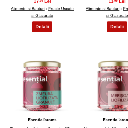
17
11
,99
,99
Alimente si Bauturi
›
Fructe Uscate
Alimente si Bauturi
›
Fr
si Glazurate
si Glazurate
26
27
Esential'aroms
Esential'aro