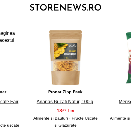
3
tner
Pronat Zipp Pack
ate Fair,
Ananas Bucati Natur, 100 g
Meris
18
,99
Alimente si Bauturi
›
Fructe Uscate
Alimente si
cte uscate
si Glazurate