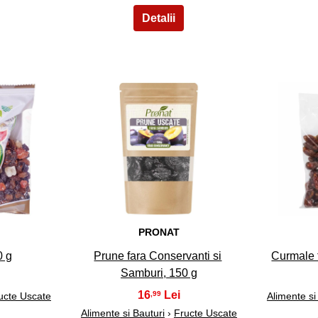
13
PRONAT
0 g
Prune fara Conservanti si
Curmale 
Samburi, 150 g
16
,99
ucte Uscate
Alimente si
Alimente si Bauturi
›
Fructe Uscate