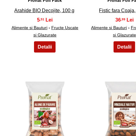
Pronat Foil Pack
Pronat Foil P
Arahide BIO Decojite, 100 g
Fistic fara Coaja
5
36
,51
,99
Alimente si Bauturi
›
Fructe Uscate
Alimente si Bauturi
›
Fr
si Glazurate
si Glazurate
36
37