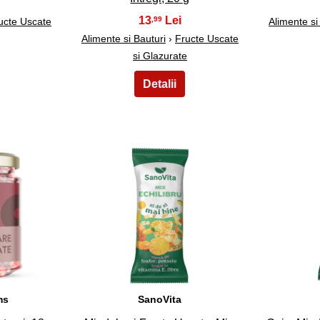
13
,99
ucte Uscate
Alimente si
Alimente si Bauturi
›
Fructe Uscate
si Glazurate
28
ms
SanoVita