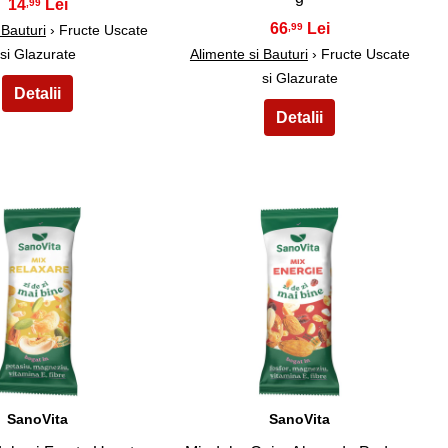
14
,99
66
,99
 Bauturi
› Fructe Uscate
si Glazurate
Alimente si Bauturi
› Fructe Uscate
si Glazurate
29
30
SanoVita
SanoVita