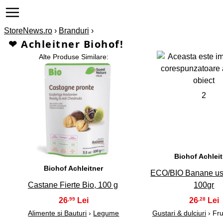
StoreNews.ro
›
Branduri
›
❤ Achleitner Biohof!
Alte Produse Similare:
2
1
Biohof Achlei
Biohof Achleitner
ECO/BIO Banane usc
Castane Fierte Bio, 100 g
100gr
26
26
,99
,28
Alimente si Bauturi
›
Legume
Gustari & dulciuri
› Fru