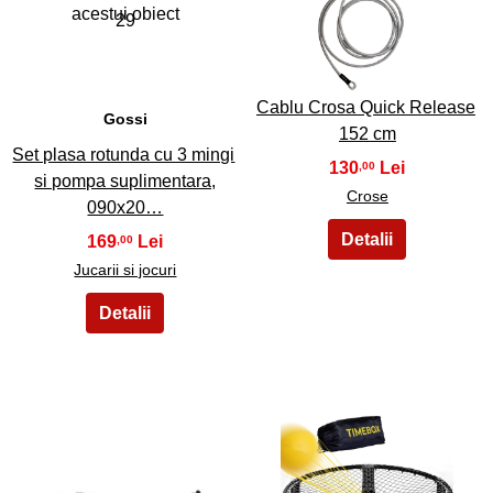
29
30
Cablu Crosa Quick Release
Gossi
152 cm
Set plasa rotunda cu 3 mingi
130
,00
si pompa suplimentara,
Crose
090x20…
169
,00
Jucarii si jocuri