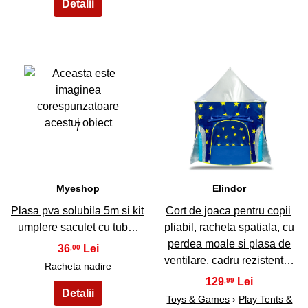
7
8
Myeshop
Elindor
Plasa pva solubila 5m si kit
Cort de joaca pentru copii
umplere saculet cu tub…
pliabil, racheta spatiala, cu
perdea moale si plasa de
36
,00
ventilare, cadru rezistent…
Racheta nadire
129
,99
Toys & Games
›
Play Tents &