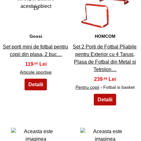
19
20
Gossi
HOMCOM
Set porti mini de fotbal pentru
Set 2 Porti de Fotbal Pliabile
copii din plasa, 2 buc…
pentru Exterior cu 4 Tarusi,
Plasa de Fotbal din Metal si
119
,00
Tetrolon…
Articole sportive
239
,99
Pentru copii
› Fotbal si basket