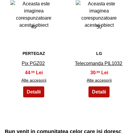
49
50
PERTEGAZ
LG
Pix PGZ02
Telecomanda PIL1032
44
30
,99
,99
Alte accesorii
Alte accesorii
Bun venit in comunitatea celor care isi doresc