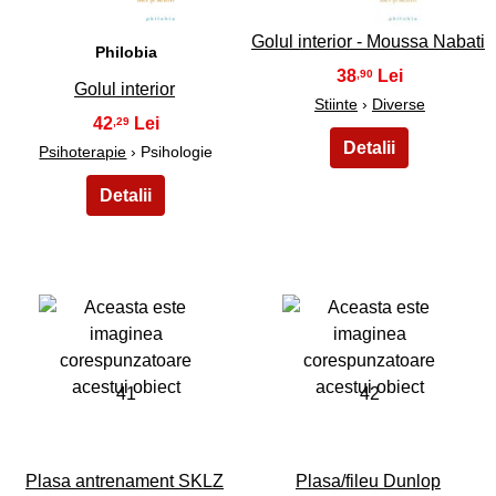
Golul interior - Moussa Nabati
Philobia
38
,90
Golul interior
Stiinte
›
Diverse
42
,29
Psihoterapie
› Psihologie
41
42
Plasa antrenament SKLZ
Plasa/fileu Dunlop