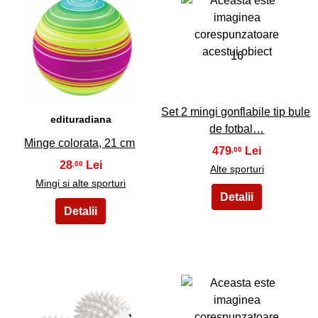
15
16
Set 2 mingi gonflabile tip bule
edituradiana
de fotbal…
Minge colorata, 21 cm
479
,00
28
,00
Alte sporturi
Mingi si alte sporturi