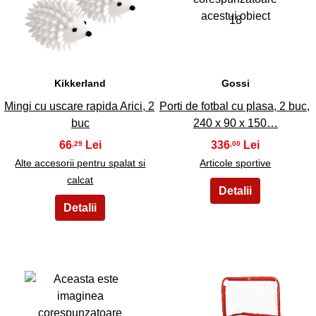
17
18
Kikkerland
Gossi
Mingi cu uscare rapida Arici, 2
Porti de fotbal cu plasa, 2 buc,
buc
240 x 90 x 150…
66
336
,29
,00
Alte accesorii pentru spalat si
Articole sportive
calcat