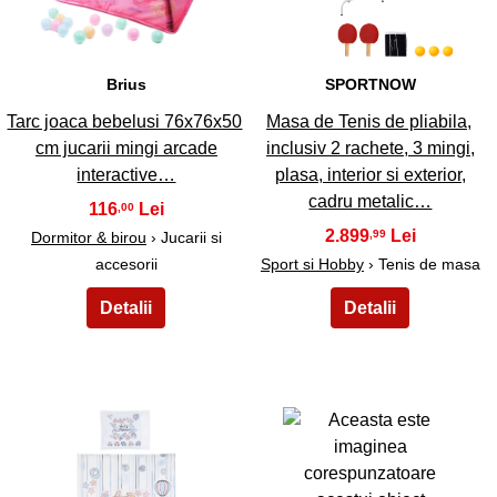
Brius
SPORTNOW
Tarc joaca bebelusi 76x76x50
Masa de Tenis de pliabila,
cm jucarii mingi arcade
inclusiv 2 rachete, 3 mingi,
interactive…
plasa, interior si exterior,
cadru metalic…
116
,00
2.899
,99
Dormitor & birou
› Jucarii si
accesorii
Sport si Hobby
› Tenis de masa