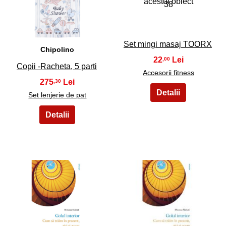
37
38
Set mingi masaj TOORX
Chipolino
22
,00
Copii -Racheta, 5 parti
Accesorii fitness
275
,30
Set lenjerie de pat
39
40