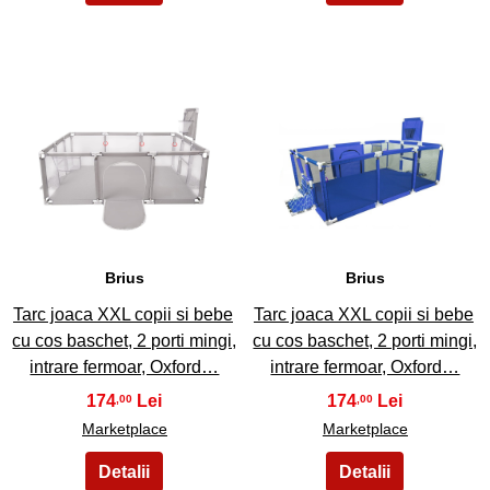
3
4
Brius
Brius
Tarc joaca XXL copii si bebe
Tarc joaca XXL copii si bebe
cu cos baschet, 2 porti mingi,
cu cos baschet, 2 porti mingi,
intrare fermoar, Oxford…
intrare fermoar, Oxford…
174
174
,00
,00
Marketplace
Marketplace