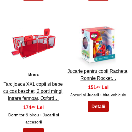
5
6
Jucarie pentru copii Racheta,
Brius
Ronnie Rocket…
Tarc joaca XXL copii si bebe
151
,99
cu cos baschet, 2 porti mingi,
Jocuri si Jucarii
›
Alte vehicule
intrare fermoar, Oxford…
174
,00
Dormitor & birou
›
Jucarii si
accesorii