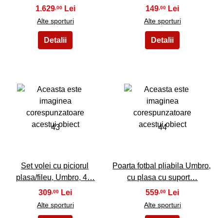
1.629
149
,00
,00
Alte sporturi
Alte sporturi
43
44
Set volei cu piciorul
Poarta fotbal pliabila Umbro,
plasa/fileu, Umbro, 4…
cu plasa cu suport…
309
559
,00
,00
Alte sporturi
Alte sporturi