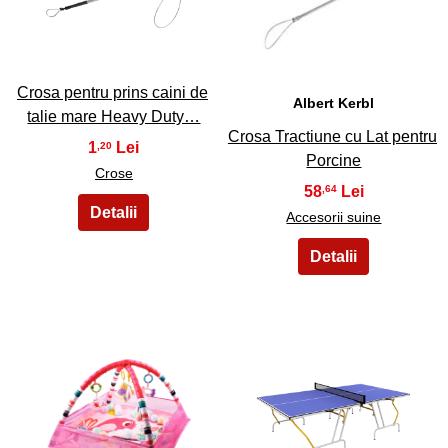
33
34
Crosa pentru prins caini de
Albert Kerbl
talie mare Heavy Duty…
Crosa Tractiune cu Lat pentru
1
,20
Porcine
Crose
58
,64
Accesorii suine
35
36