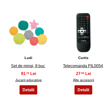
47
48
Ludi
Curtis
Set de mingi, 8 buc
Telecomanda PIL0054
91
27
,79
,99
Jucarii educative
Alte accesorii