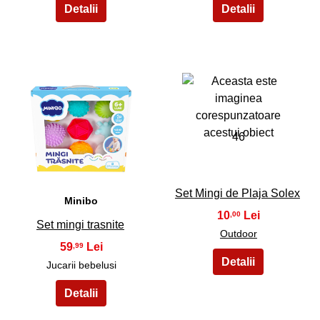
45
46
Set Mingi de Plaja Solex
Minibo
10
,00
Set mingi trasnite
Outdoor
59
,99
Jucarii bebelusi