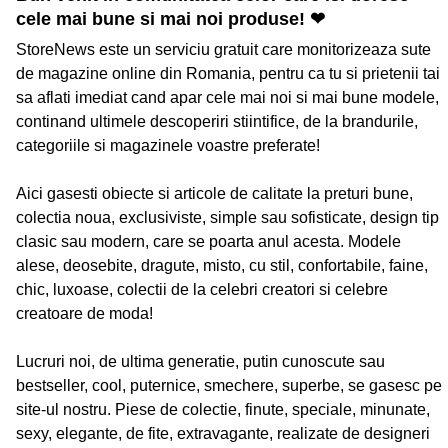
cele mai bune si mai noi produse! ❤
StoreNews este un serviciu gratuit care monitorizeaza sute
de magazine online din Romania, pentru ca tu si prietenii tai
sa aflati imediat cand apar cele mai noi si mai bune modele,
continand ultimele descoperiri stiintifice, de la brandurile,
categoriile si magazinele voastre preferate!
Aici gasesti obiecte si articole de calitate la preturi bune,
colectia noua, exclusiviste, simple sau sofisticate, design tip
clasic sau modern, care se poarta anul acesta. Modele
alese, deosebite, dragute, misto, cu stil, confortabile, faine,
chic, luxoase, colectii de la celebri creatori si celebre
creatoare de moda!
Lucruri noi, de ultima generatie, putin cunoscute sau
bestseller, cool, puternice, smechere, superbe, se gasesc pe
site-ul nostru. Piese de colectie, finute, speciale, minunate,
sexy, elegante, de fite, extravagante, realizate de designeri