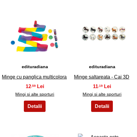
13
14
edituradiana
edituradiana
Minge cu panglica multicolora
Minge saltareata - Cai 3D
12
11
,59
,19
Mingi si alte sporturi
Mingi si alte sporturi