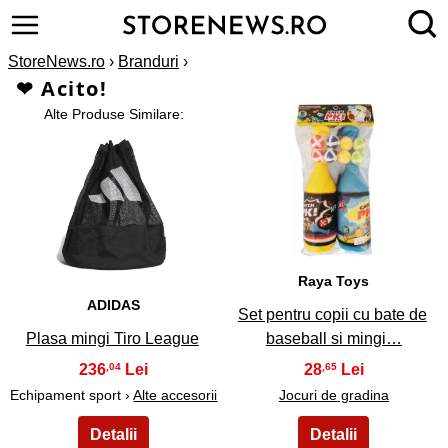
StoreNews.ro
›
Branduri
›
❤ Acito!
Alte Produse Similare:
2
1
Raya Toys
ADIDAS
Set pentru copii cu bate de
Plasa mingi Tiro League
baseball si mingi…
236
28
,04
,65
Echipament sport ›
Alte accesorii
Jocuri de gradina