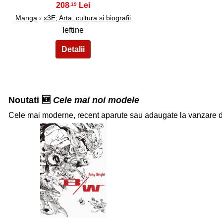
208
,19
Manga
›
x3E; Arta, cultura si biografii
Ieftine
Noutati 🆕
Cele mai noi modele
Cele mai moderne, recent aparute sau adaugate la vanzare 
32