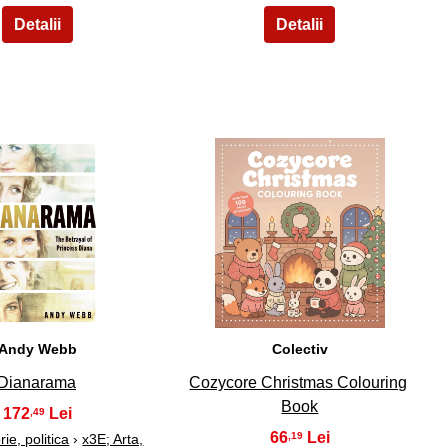
9
10
Andy Webb
Colectiv
Dianarama
Cozycore Christmas Colouring
Book
172
,49
66
,19
orie, politica
›
x3E; Arta,