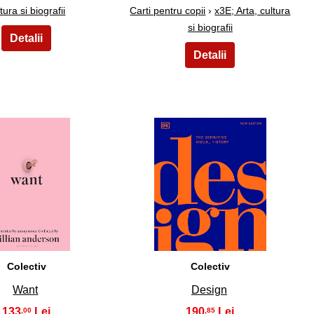
tura si biografii
Carti pentru copii
›
x3E; Arta, cultura
si biografii
14
15
Colectiv
Colectiv
Want
Design
133
190
,00
,85