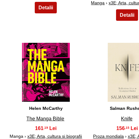
Manga
›
x3E; Arta, cultur
6
7
Helen McCarthy
Salman Rush
The Manga Bible
Knife
161
156
,19
,15
Manga ›
x3E; Arta, cultura si biografii
Proza mondiala
›
x3E; A