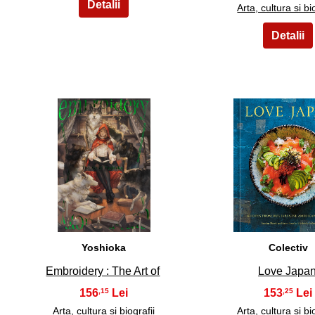
Arta, cultura si bi
26
27
Yoshioka
Colectiv
Embroidery : The Art of
Love Japa
156
153
,15
,25
Arta, cultura si biografii
Arta, cultura si bi