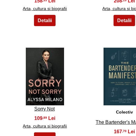
158
208
,35
,19
Arta, cultura si biografii
Arta, cultura si bi
21
22
Sorry Not
Colectiv
109
,89
The Bartender's M
Arta, cultura si biografii
167
,70