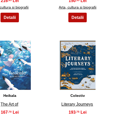
216
150
,85
,35
cultura si biografii
Arta, cultura si biografii
24
25
Heikala
Colectiv
The Art of
Literary Journeys
167
193
,70
,75