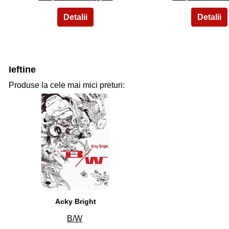
Ieftine
Produse la cele mai mici preturi:
31
Acky Bright
B/W