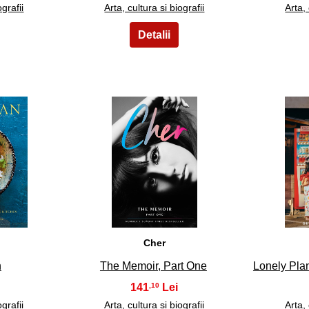
ografii
Arta, cultura si biografii
Arta, 
28
Cher
n
The Memoir, Part One
Lonely Pla
141
,10
ografii
Arta, cultura si biografii
Arta, 