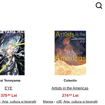
4
5
ai Yoneyama
Colectiv
EYE
Artists in the Americas
375
274
,89
,69
; Arta, cultura si biografii
Manga
›
x3E; Arta, cultura si biografii