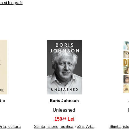
a si biografii
8
die
Boris Johnson
Unleashed
150
,09
rta, cultura
Stiinta, istorie, politica
›
x3E; Arta,
Stiinta, ist