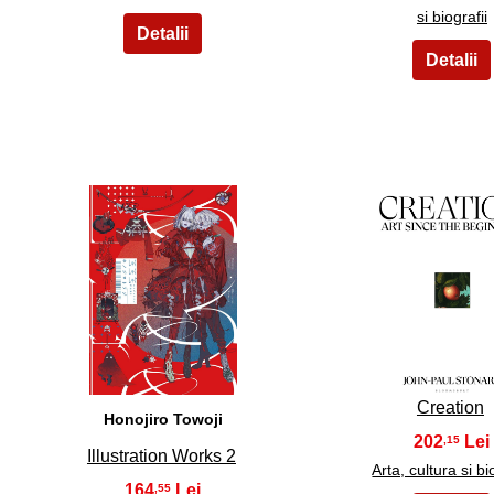
si biografii
11
12
Creation
Honojiro Towoji
202
,15
Illustration Works 2
Arta, cultura si bi
164
,55