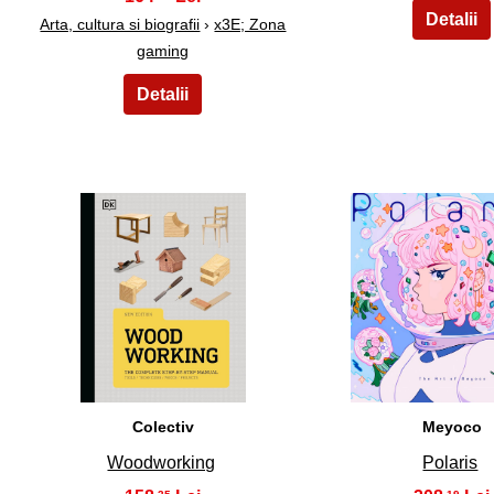
Arta, cultura si biografii
›
x3E; Zona
gaming
16
17
Colectiv
Meyoco
Woodworking
Polaris