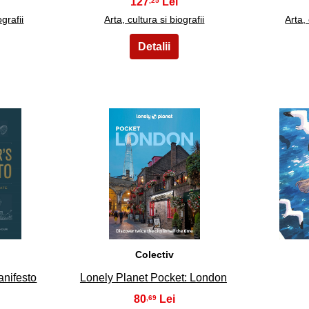
127
,25
ografii
Arta, cultura si biografii
Arta, 
23
Colectiv
anifesto
Lonely Planet Pocket: London
80
,69