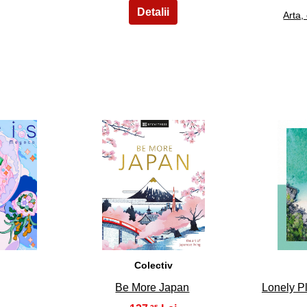
Arta, 
18
Colectiv
Be More Japan
Lonely P