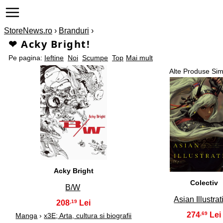
StoreNews.ro
›
Branduri
›
❤ Acky Bright!
Pe pagina:
Ieftine
Noi
Scumpe
Top
Mai mult
Alte Produse Sim
1
2
Acky Bright
Colectiv
B/W
Asian Illustrat
208
,19
274
,69
Manga
›
x3E; Arta, cultura si biografii