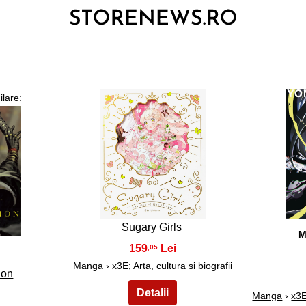
ilare:
3
Sugary Girls
M
159
,05
Manga
›
x3E; Arta, cultura si biografii
ion
Manga
›
x3E