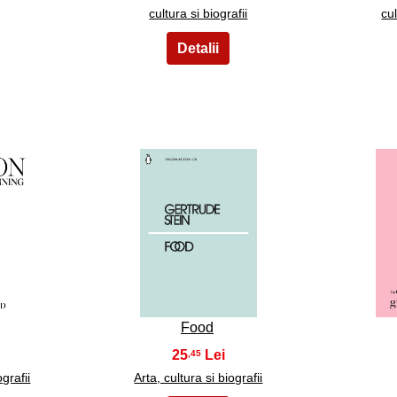
cultura si biografii
cul
13
Food
25
,45
ografii
Arta, cultura si biografii