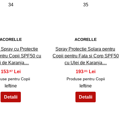
34
35
ACORELLE
ACORELLE
Spray cu Protectie
Spray Protectie Solara pentru
ntru Copii SPF50 cu
Copii pentru Fata si Corp SPF50
i de Karanja…
cu Ulei de Karanja…
153
193
,97
,01
use pentru Copii
Produse pentru Copii
Ieftine
Ieftine