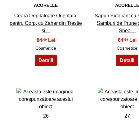
ACORELLE
ACORELL
Ceara Depilatoare Orientala
Sapun Exfoliant cu 
pentru Corp, cu Zahar din Trestie
Samburi de Prune s
si…
Shea…
84
64
,40
,69
Cosmetice
Cosmetice
26
27