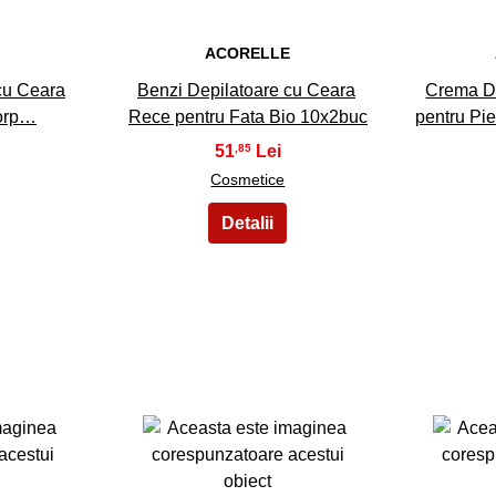
E
ACORELLE
cu Ceara
Benzi Depilatoare cu Ceara
Crema De
orp…
Rece pentru Fata Bio 10x2buc
pentru Pi
51
,85
Cosmetice