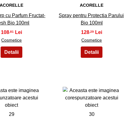
ACORELLE
ACORELLE
p cu Parfum Fructat-
Spray pentru Protectia Parului
esh Bio 100ml
Bio 100ml
108
128
,81
,29
Cosmetice
Cosmetice
29
30