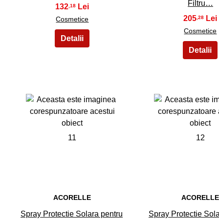
Filtru…
132
,18
205
,28
Cosmetice
Cosmetice
11
12
ACORELLE
ACORELL
Spray Protectie Solara pentru
Spray Protectie Sol