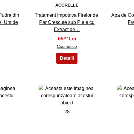
E
ACORELLE
Pudra din
Tratament Impotriva Firelor de
Apa de Cor
i Unt de
Par Crescute sub Piele cu
Fr
Extract de…
65
,07
Cosmetice
28