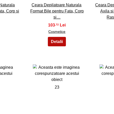
Naturala
Ceara Depilatoare Naturala
Ceara Depi
ta, Corp si
Format Bile pentru Fata, Corp
Axila s
si…
Ras
103
,72
Cosmetice
23