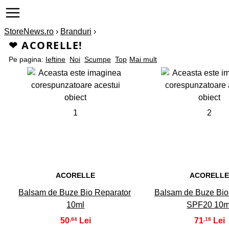
StoreNews.ro
›
Branduri
›
❤ ACORELLE!
Pe pagina:
Ieftine
Noi
Scumpe
Top
Mai mult
1
2
ACORELLE
ACORELL
Balsam de Buze Bio Reparator
Balsam de Buze Bio 
10ml
SPF20 10m
50
71
,84
,18