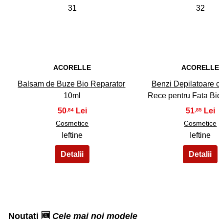
31
32
ACORELLE
ACORELL
Balsam de Buze Bio Reparator
Benzi Depilatoare 
10ml
Rece pentru Fata B
50
51
,84
,85
Cosmetice
Cosmetice
Ieftine
Ieftine
Noutati 🆕
Cele mai noi modele