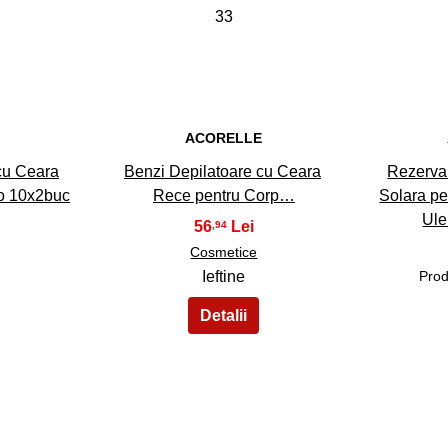
33
E
ACORELLE
cu Ceara
Benzi Depilatoare cu Ceara
Rezerva 
io 10x2buc
Rece pentru Corp…
Solara pe
Ule
56
,94
Cosmetice
Ieftine
Prod