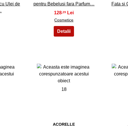
cu Ulei de
pentru Bebelusi fara Parfum…
Fata si 
…
128
,29
Cosmetice
18
E
ACORELLE