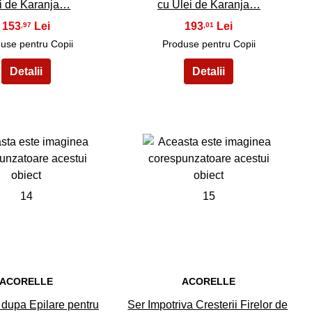
i de Karanja…
cu Ulei de Karanja…
153
193
,97
,01
use pentru Copii
Produse pentru Copii
14
15
ACORELLE
ACORELLE
dupa Epilare pentru
Ser Impotriva Cresterii Firelor de