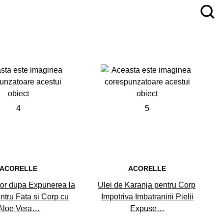
4
5
ACORELLE
ACORELLE
tor dupa Expunerea la
Ulei de Karanja pentru Corp
ntru Fata si Corp cu
Impotriva Imbatranirii Pielii
Aloe Vera…
Expuse…