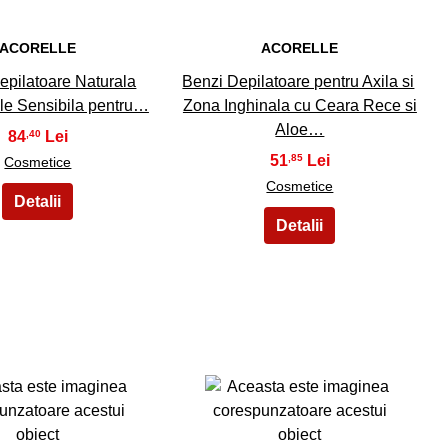
ACORELLE
ACORELLE
pilatoare Naturala
Benzi Depilatoare pentru Axila si
ele Sensibila pentru…
Zona Inghinala cu Ceara Rece si
Aloe…
84
,40
51
,85
Cosmetice
Cosmetice