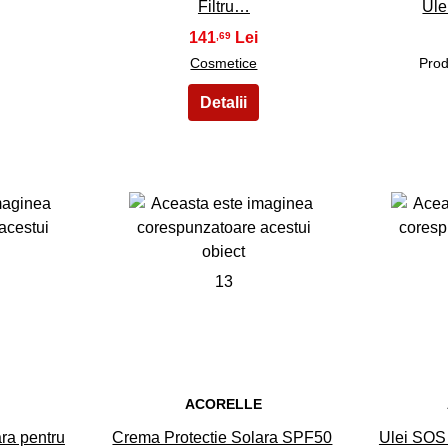
Filtru…
Ule
141
,69
Cosmetice
Prod
13
E
ACORELLE
ara pentru
Crema Protectie Solara SPF50
Ulei SOS 