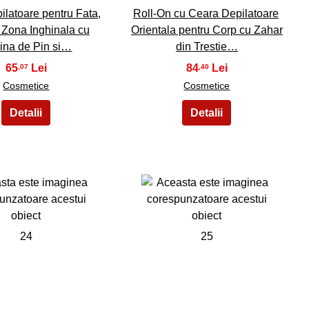
latoare pentru Fata,
Roll-On cu Ceara Depilatoare
i Zona Inghinala cu
Orientala pentru Corp cu Zahar
ina de Pin si…
din Trestie…
65
84
,07
,40
Cosmetice
Cosmetice
24
25