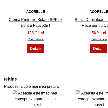
ACORELLE
ACORELL
Crema Protectie Solara SPF50
Benzi Depilatoare 
pentru Fata 50ml
Rece pentru C
128
56
,29
,94
Cosmetice
Cosmetice
Ieftine
Produse la cele mai mici preturi: