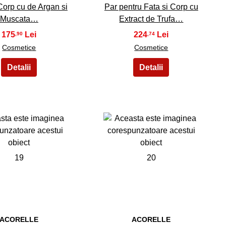
Corp cu de Argan si
Par pentru Fata si Corp cu
Muscata…
Extract de Trufa…
175
224
,90
,74
Cosmetice
Cosmetice
19
20
ACORELLE
ACORELLE