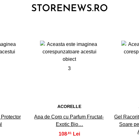
3
E
ACORELLE
Protector
Apa de Corp cu Parfum Fructat-
Gel Racori
l
Exotic Bio…
Soare pe
108
,81