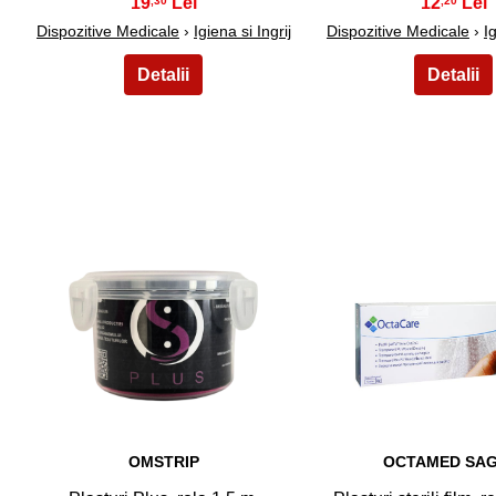
19
12
,30
,20
Dispozitive Medicale
›
Igiena si Ingrij
Dispozitive Medicale
›
Ig
21
22
OMSTRIP
OCTAMED SAG