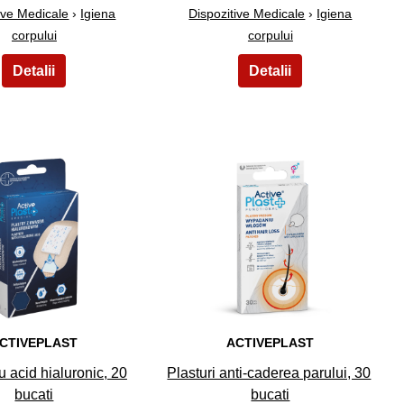
ive Medicale
›
Igiena
Dispozitive Medicale
›
Igiena
corpului
corpului
14
15
CTIVEPLAST
ACTIVEPLAST
u acid hialuronic, 20
Plasturi anti-caderea parului, 30
bucati
bucati