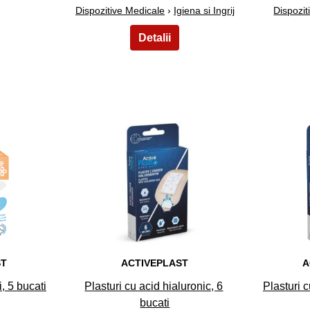
Dispozitive Medicale
›
Igiena si Ingrij
Dispozit
13
ST
ACTIVEPLAST
A
i, 5 bucati
Plasturi cu acid hialuronic, 6
Plasturi c
bucati