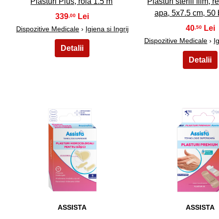
Plasturi Plus, rola 1.5 m
Plasturi sterili film, r
apa, 5x7.5 cm, 50
339
,00
40
,50
Dispozitive Medicale
›
Igiena si Ingrij
Dispozitive Medicale
›
Ig
26
27
ASSISTA
ASSISTA