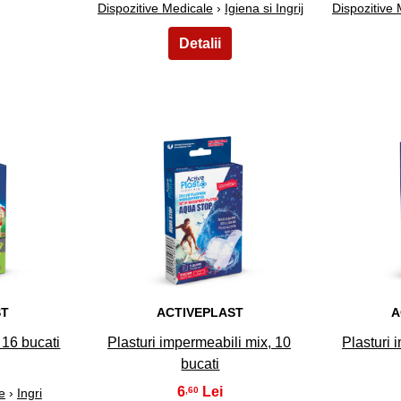
Dispozitive Medicale
›
Igiena si Ingrij
Dispozitive
8
ST
ACTIVEPLAST
A
, 16 bucati
Plasturi impermeabili mix, 10
Plasturi 
bucati
6
,60
e
›
Ingri