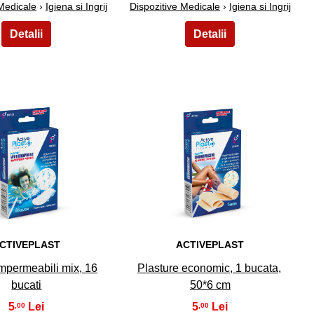
 Medicale
›
Igiena si Ingrij
Dispozitive Medicale
›
Igiena si Ingrij
9
10
CTIVEPLAST
ACTIVEPLAST
impermeabili mix, 16
Plasture economic, 1 bucata,
bucati
50*6 cm
5
5
,00
,00