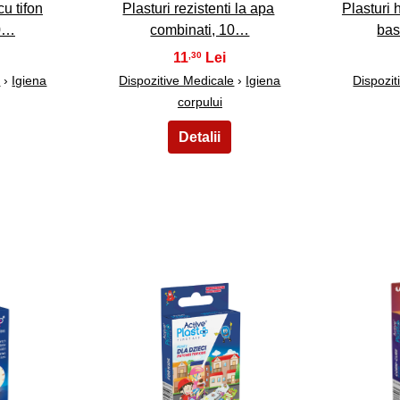
u tifon
Plasturi rezistenti la apa
Plasturi 
20…
combinati, 10…
bas
11
,30
e
›
Igiena
Dispozitive Medicale
›
Igiena
Dispozit
corpului
33