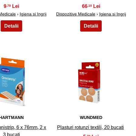
9
66
,70
,10
 Medicale
›
Igiena si Ingrij
Dispozitive Medicale
›
Igiena si Ingrij
19
20
HARTMANN
WUNDMED
nistrip, 6 x 76mm, 2 x
Plasturi rotunzi textili, 20 bucati
3 bucati