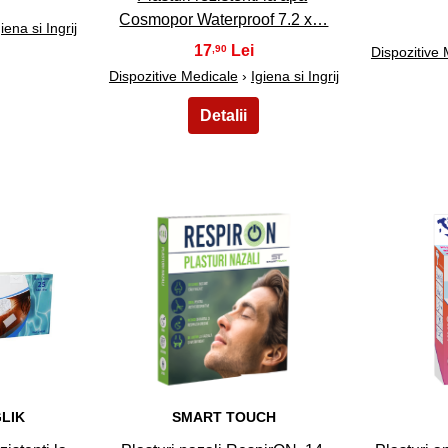
Cosmopor Waterproof 7.2 x…
iena si Ingrij
17
,90
Dispozitive
Dispozitive Medicale
›
Igiena si Ingrij
23
LIK
SMART TOUCH