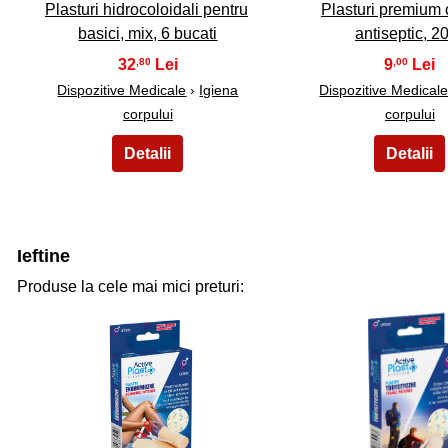
Plasturi hidrocoloidali pentru
Plasturi premium c
basici, mix, 6 bucati
antiseptic, 
32
9
,80
,00
Dispozitive Medicale
›
Igiena
Dispozitive Medical
corpului
corpului
Ieftine
Produse la cele mai mici preturi:
31
32