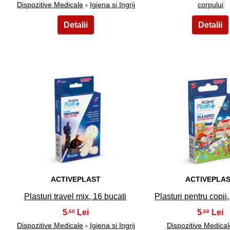
Dispozitive Medicale
›
Igiena si Ingrij
corpului
6
7
ACTIVEPLAST
ACTIVEPLA
Plasturi travel mix, 16 bucati
Plasturi pentru copii
5
5
,60
,60
Dispozitive Medicale
›
Igiena si Ingrij
Dispozitive Medical