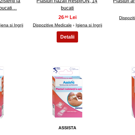
ezistenti la
Plasturi nazali RespirON, 14
Plasturi a
 bucati…
bucati
26
,90
Dispozit
iena si Ingrij
Dispozitive Medicale
›
Igiena si Ingrij
28
ASSISTA