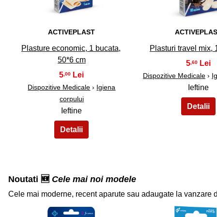
ACTIVEPLAST
ACTIVEPLA
Plasture economic, 1 bucata,
Plasturi travel mix,
50*6 cm
5
,60
5
,00
Dispozitive Medicale
›
Ig
Dispozitive Medicale
›
Igiena
Ieftine
corpului
Ieftine
Noutati 🆕
Cele mai noi modele
Cele mai moderne, recent aparute sau adaugate la vanzare 