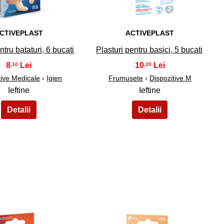
CTIVEPLAST
ACTIVEPLAST
ntru bataturi, 6 bucati
Plasturi pentru basici, 5 bucati
8
10
,10
,20
tive Medicale
›
Igien
Frumusete
›
Dispozitive M
Ieftine
Ieftine