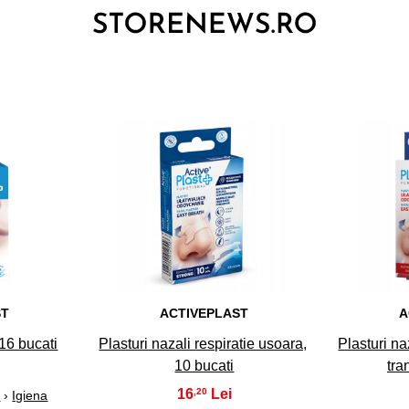
3
ST
ACTIVEPLAST
A
 16 bucati
Plasturi nazali respiratie usoara,
Plasturi na
10 bucati
tra
16
,20
e
›
Igiena