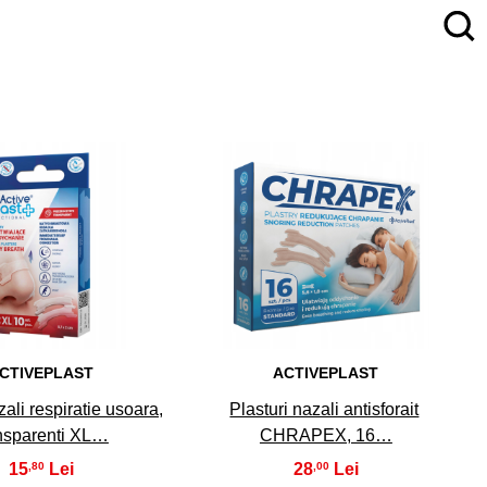
4
5
CTIVEPLAST
ACTIVEPLAST
zali respiratie usoara,
Plasturi nazali antisforait
nsparenti XL…
CHRAPEX, 16…
15
28
,80
,00