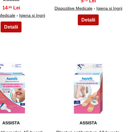
5
,70
14
,90
Dispozitive Medicale
›
Igiena si Ingrij
 Medicale
›
Igiena si Ingrij
24
25
ASSISTA
ASSISTA