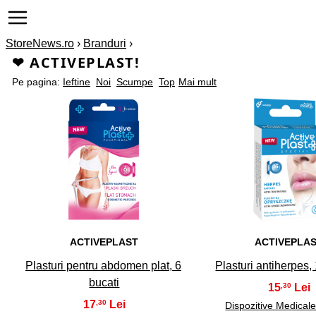
StoreNews.ro
›
Branduri
›
❤ ACTIVEPLAST!
Pe pagina:
Ieftine
Noi
Scumpe
Top
Mai mult
1
2
ACTIVEPLAST
ACTIVEPLA
Plasturi pentru abdomen plat, 6
Plasturi antiherpes,
bucati
15
,30
17
,30
Dispozitive Medical