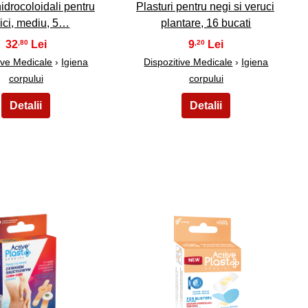
hidrocoloidali pentru
Plasturi pentru negi si veruci
ici, mediu, 5…
plantare, 16 bucati
32
9
,80
,20
ive Medicale
›
Igiena
Dispozitive Medicale
›
Igiena
corpului
corpului
34
35