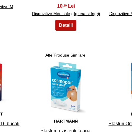
10
,20
itive M
Dispozitive Medicale
›
Igiena si Ingrij
Dispozitive
Alte Produse Similare:
18
ST
HARTMANN
 16 bucati
Plasturi Om
Plasturi rezistenti la apa