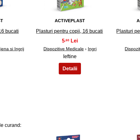
ST
ACTIVEPLAST
A
 16 bucati
Plasturi pentru copii, 16 bucati
Plasturi pe
5
,60
iena si Ingrij
Dispozitive Medicale
›
Ingri
Dispozi
Ieftine
de curand: