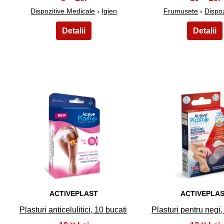
Dispozitive Medicale
›
Igien
Frumusete
›
Dispoz
16
17
ACTIVEPLAST
ACTIVEPLA
Plasturi anticelulitici, 10 bucati
Plasturi pentru negi,