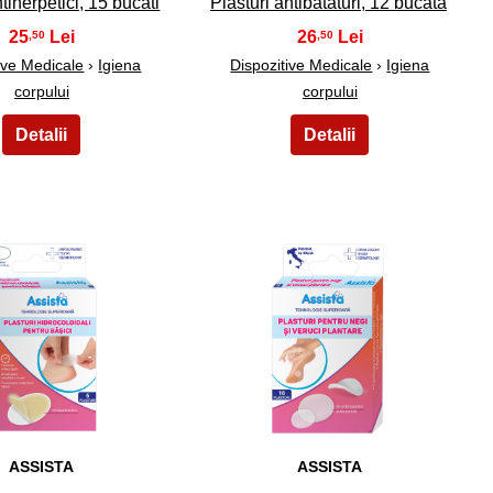
ntiherpetici, 15 bucati
Plasturi antibataturi, 12 bucata
25
26
,50
,50
ive Medicale
›
Igiena
Dispozitive Medicale
›
Igiena
corpului
corpului
29
30
ASSISTA
ASSISTA