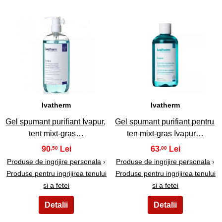
29
30
Ivatherm
Ivatherm
Gel spumant purifiant Ivapur,
Gel spumant purifiant pentru
tent mixt-gras…
ten mixt-gras Ivapur…
90
63
,50
,00
Produse de ingrijire personala
›
Produse de ingrijire personala
›
Produse pentru ingrijirea tenului
Produse pentru ingrijirea tenului
si a fetei
si a fetei