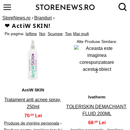
StoreNews.ro
›
Branduri
›
❤ ActiW SKIN!
Pe pagina:
Ieftine
Noi
Scumpe
Top
Mai mult
Alte Produse Similare:
1
2
ActiW SKIN
Ivatherm
Tratament anti acnee spray,
250ml
TOLERISKIN DEMACHIANT
FLUID 200ML
70
,00
68
,49
Produse de ingrijire personala
›
Produse pentru ingrijirea tenului
Ingrijire personala
›
Ingrijirea