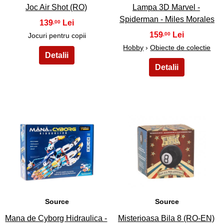
Joc Air Shot (RO)
Lampa 3D Marvel -
Spiderman - Miles Morales
139
,00
159
,00
Jocuri pentru copii
Hobby
›
Obiecte de colectie
27
28
Source
Source
Mana de Cyborg Hidraulica -
Misterioasa Bila 8 (RO-EN)