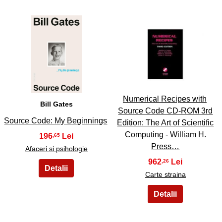
11
12
Numerical Recipes with
Bill Gates
Source Code CD-ROM 3rd
Source Code: My Beginnings
Edition: The Art of Scientific
Computing - William H.
196
,65
Press…
Afaceri si psihologie
962
,26
Carte straina