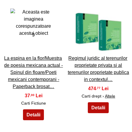
9
10
La espina en la flor/Muestra
Regimul juridic al terenurilor
de poesia mexicana actual -
proprietate privata si al
Spinul din floare/Poeti
terenurilor proprietate publica
mexicani contemporani -
in contextul…
Paperback brosat…
474
,77
37
,00
Carti drept ›
Altele
Carti Fictiune