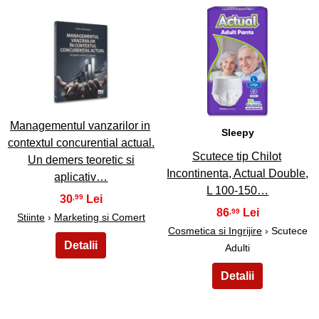
7
8
Managementul vanzarilor in
Sleepy
contextul concurential actual.
Scutece tip Chilot
Un demers teoretic si
Incontinenta, Actual Double,
aplicativ…
L 100-150…
30
,99
86
,99
Stiinte
›
Marketing si Comert
Cosmetica si Ingrijire
› Scutece
Adulti