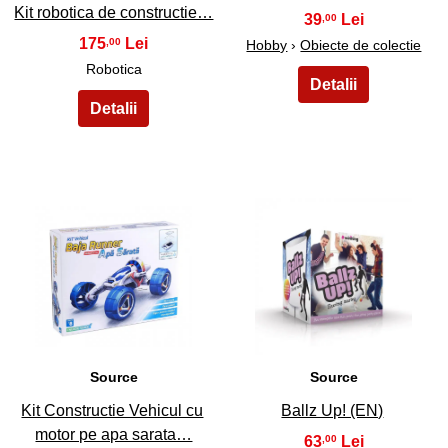
Kit robotica de constructie…
39
,00
175
,00
Hobby
›
Obiecte de colectie
Robotica
29
30
Source
Source
Kit Constructie Vehicul cu
Ballz Up! (EN)
motor pe apa sarata…
63
,00