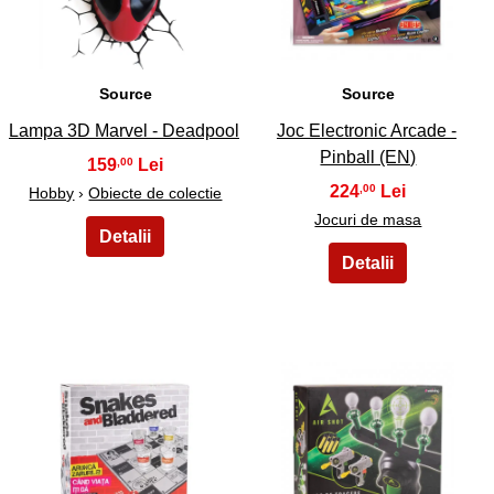
Source
Source
Lampa 3D Marvel - Deadpool
Joc Electronic Arcade -
Pinball (EN)
159
,00
224
,00
Hobby
›
Obiecte de colectie
Jocuri de masa
21
22