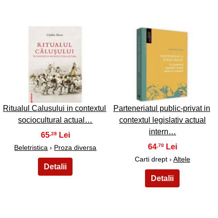
5
6
Ritualul Calusului in contextul
Parteneriatul public-privat in
sociocultural actual…
contextul legislativ actual
intern…
65
,28
64
,70
Beletristica
›
Proza diversa
Carti drept ›
Altele