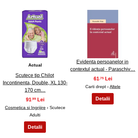
3
4
Evidenta persoanelor in
Actual
contextul actual - Paraschiv…
Scutece tip Chilot
61
,75
Incontinenta, Double, XL 130-
Carti drept ›
Altele
170 cm…
91
,99
Cosmetica si Ingrijire
› Scutece
Adulti