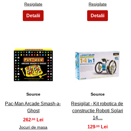
Resigilate
Resigilate
35
36
Source
Source
Pac-Man Arcade Smash-a-
Resigilat - Kit robotica de
Ghost
constructie Roboti Solari
14…
262
,00
129
,00
Jocuri de masa