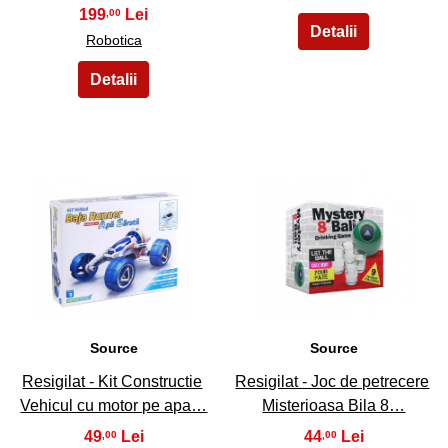
199
,00
Robotica
33
34
Source
Source
Resigilat - Kit Constructie
Resigilat - Joc de petrecere
Vehicul cu motor pe apa…
Misterioasa Bila 8…
49
44
,00
,00