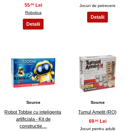
55
,00
Jocuri de petrecere
Robotica
31
32
Source
Source
Robot Tobbie cu inteligenta
Turnul Ametit (RO)
artificiala - Kit de
69
,00
constructie…
Jocuri pentru adulti