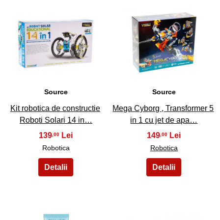
47
48
Source
Source
Kit robotica de constructie
Mega Cyborg , Transformer 5
Roboti Solari 14 in…
in 1 cu jet de apa…
139
149
,00
,00
Robotica
Robotica