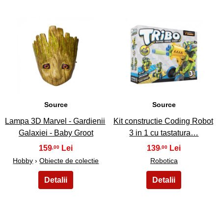
45
46
Source
Source
Lampa 3D Marvel - Gardienii
Kit constructie Coding Robot
Galaxiei - Baby Groot
3 in 1 cu tastatura…
159
139
,00
,00
Hobby
›
Obiecte de colectie
Robotica