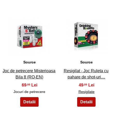
43
44
Source
Source
Joc de petrecere Misterioasa
Resigilat - Joc Ruleta cu
Bila 8 (RO-EN)
pahare de shot-uri…
69
49
,00
,00
Jocuri de petrecere
Resigilate