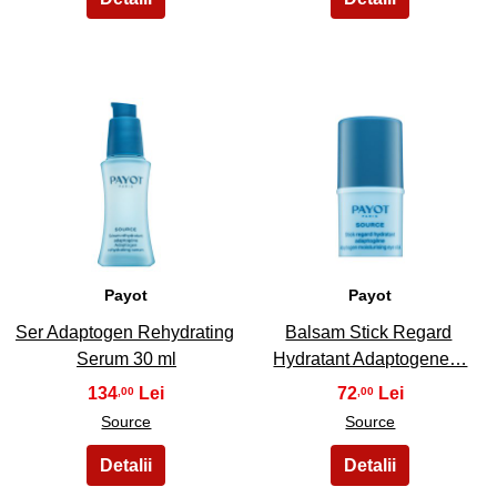
41
42
Payot
Payot
Ser Adaptogen Rehydrating
Balsam Stick Regard
Serum 30 ml
Hydratant Adaptogene…
134
72
,00
,00
Source
Source