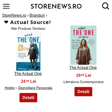
StoreNews.ro
›
Branduri
›
❤ Actual Source!
Alte Produse Similare:
2
1
The Actual One
The Actual One
19
,98
24
,99
Literatura Contemporana
Hobby
›
Dezvoltare Personala