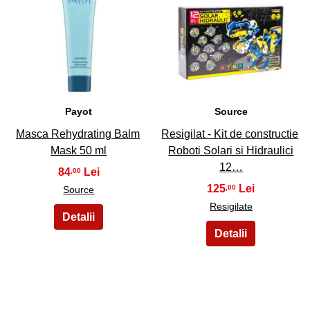
49
50
Payot
Source
Masca Rehydrating Balm
Resigilat - Kit de constructie
Mask 50 ml
Roboti Solari si Hidraulici
12…
84
,00
125
,00
Source
Resigilate