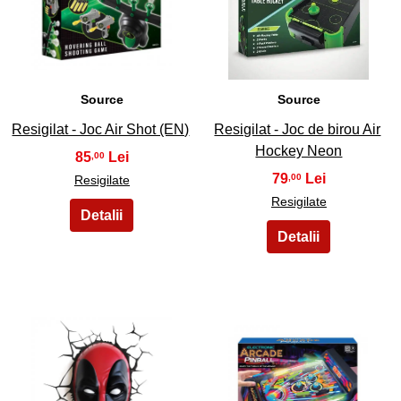
17
18
Source
Source
Resigilat - Joc Air Shot (EN)
Resigilat - Joc de birou Air
Hockey Neon
85
,00
79
,00
Resigilate
Resigilate
19
20