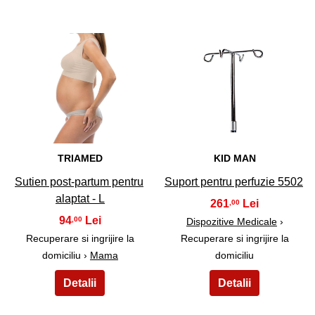
15
16
TRIAMED
KID MAN
Sutien post-partum pentru
Suport pentru perfuzie 5502
alaptat - L
261
,00
94
,00
Dispozitive Medicale
›
Recuperare si ingrijire la
Recuperare si ingrijire la
domiciliu ›
Mama
domiciliu