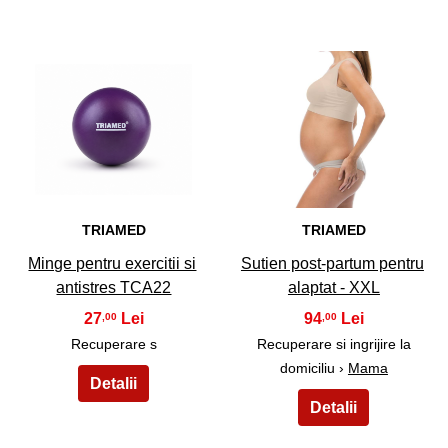
11
12
TRIAMED
TRIAMED
Minge pentru exercitii si
Sutien post-partum pentru
antistres TCA22
alaptat - XXL
27
94
,00
,00
Recuperare s
Recuperare si ingrijire la
domiciliu ›
Mama