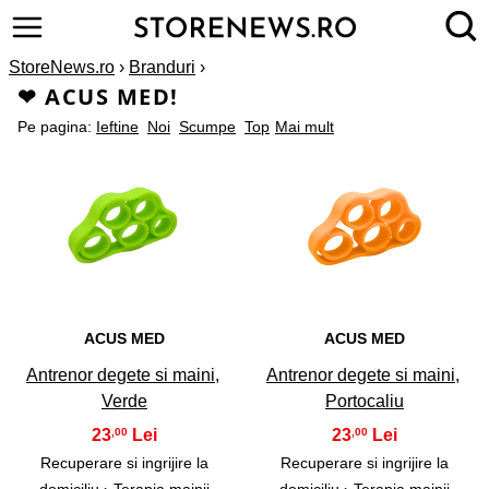
StoreNews.ro
›
Branduri
›
❤ ACUS MED!
Pe pagina:
Ieftine
Noi
Scumpe
Top
Mai mult
1
2
ACUS MED
ACUS MED
Antrenor degete si maini,
Antrenor degete si maini,
Verde
Portocaliu
23
23
,00
,00
Recuperare si ingrijire la
Recuperare si ingrijire la
domiciliu ›
Terapia mainii
domiciliu ›
Terapia mainii