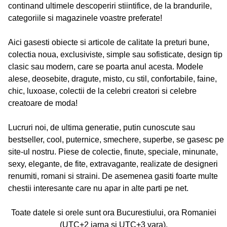
continand ultimele descoperiri stiintifice, de la brandurile,
categoriile si magazinele voastre preferate!
Aici gasesti obiecte si articole de calitate la preturi bune,
colectia noua, exclusiviste, simple sau sofisticate, design tip
clasic sau modern, care se poarta anul acesta. Modele
alese, deosebite, dragute, misto, cu stil, confortabile, faine,
chic, luxoase, colectii de la celebri creatori si celebre
creatoare de moda!
Lucruri noi, de ultima generatie, putin cunoscute sau
bestseller, cool, puternice, smechere, superbe, se gasesc pe
site-ul nostru. Piese de colectie, finute, speciale, minunate,
sexy, elegante, de fite, extravagante, realizate de designeri
renumiti, romani si straini. De asemenea gasiti foarte multe
chestii interesante care nu apar in alte parti pe net.
Toate datele si orele sunt ora Bucurestiului, ora Romaniei
(UTC+2 iarna si UTC+3 vara).