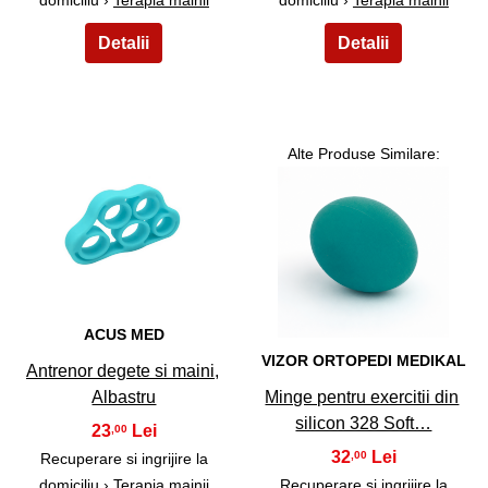
Alte Produse Similare:
3
4
ACUS MED
VIZOR ORTOPEDI MEDIKAL
Antrenor degete si maini,
Albastru
Minge pentru exercitii din
silicon 328 Soft…
23
,00
32
,00
Recuperare si ingrijire la
domiciliu ›
Terapia mainii
Recuperare si ingrijire la