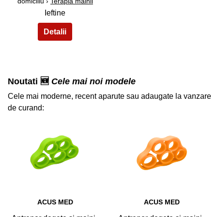
domiciliu ›
Terapia mainii
Ieftine
Noutati 🆕
Cele mai noi modele
Cele mai moderne, recent aparute sau adaugate la vanzare
de curand:
34
35
ACUS MED
ACUS MED