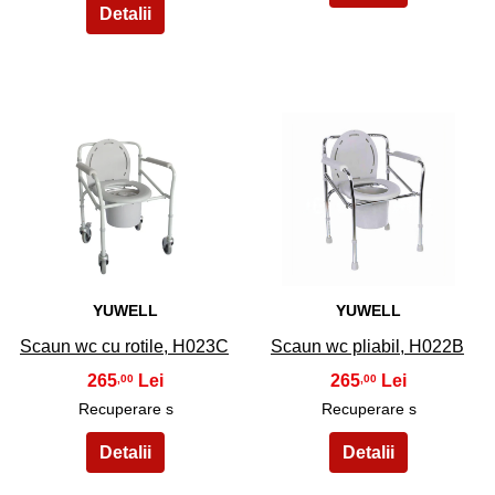
9
10
YUWELL
YUWELL
Scaun wc cu rotile, H023C
Scaun wc pliabil, H022B
265
265
,00
,00
Recuperare s
Recuperare s