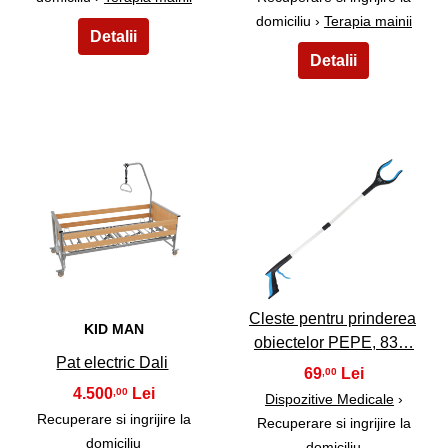
domiciliu ›
Terapia mainii
5
6
Cleste pentru prinderea
KID MAN
obiectelor PEPE, 83…
Pat electric Dali
69
,00
4.500
,00
Dispozitive Medicale
›
Recuperare si ingrijire la
Recuperare si ingrijire la
domiciliu
domiciliu