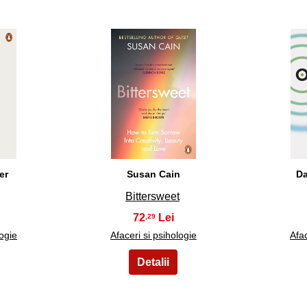
23
er
Susan Cain
Da
Bittersweet
72
,29
logie
Afaceri si psihologie
Afac