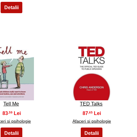
9
10
Tell Me
TED Talks
83
87
,59
,65
eri si psihologie
Afaceri si psihologie