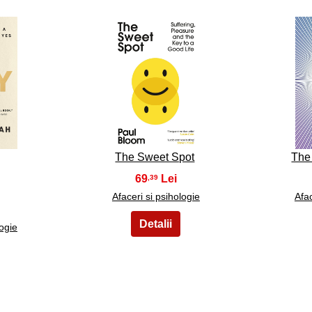
28
The Sweet Spot
The
69
,39
Afaceri si psihologie
Afac
logie