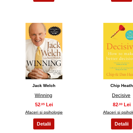
11
12
Jack Welch
Chip Heath
Winning
Decisive
52
82
,05
,00
Afaceri si psihologie
Afaceri si psiho