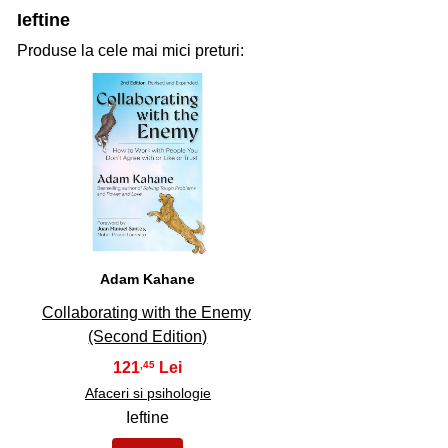
Ieftine
Produse la cele mai mici preturi:
31
Adam Kahane
Collaborating with the Enemy
(Second Edition)
121
,45
Afaceri si psihologie
Ieftine