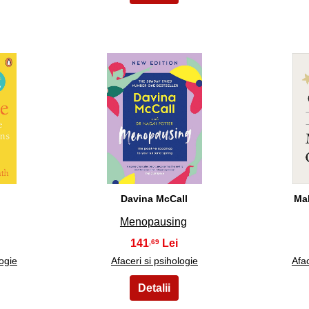
13
Davina McCall
Ma
Menopausing
141
,69
logie
Afaceri si psihologie
Afac