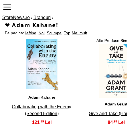
StoreNews.ro
›
Branduri
›
❤ Adam Kahane!
Pe pagina:
Ieftine
Noi
Scumpe
Top
Mai mult
Alte Produse Sim
1
2
Adam Kahane
Adam Gran
Collaborating with the Enemy
(Second Edition)
Give and Take (Ha
121
84
,45
,85