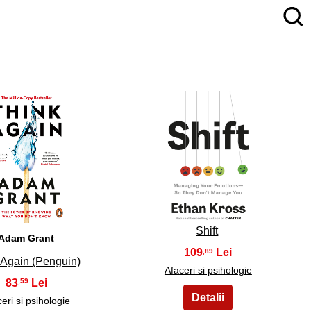
4
5
Shift
Adam Grant
109
,89
 Again (Penguin)
Afaceri si psihologie
83
,59
eri si psihologie