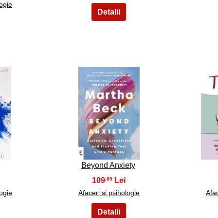
logie
8
Beyond Anxiety
109
,89
logie
Afaceri si psihologie
Afac