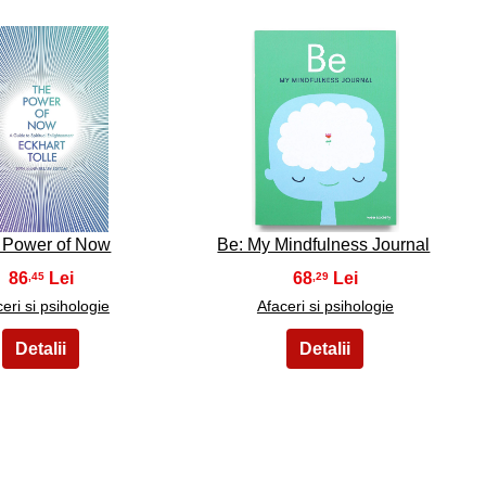
29
30
 Power of Now
Be: My Mindfulness Journal
86
68
,45
,29
eri si psihologie
Afaceri si psihologie