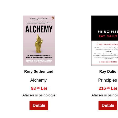
16
17
Rory Sutherland
Ray Dalio
Alchemy
Principles
93
216
,35
,85
Afaceri si psihologie
Afaceri si psiho