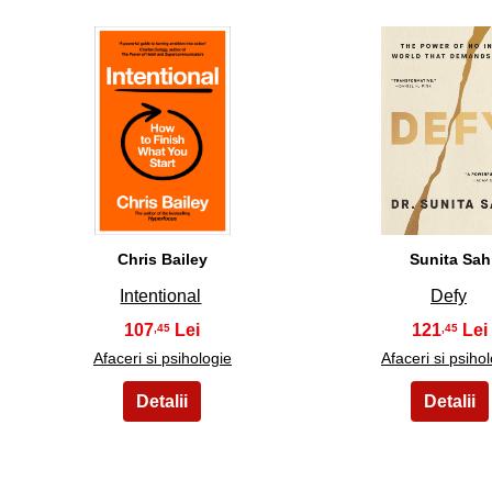
26
27
Chris Bailey
Sunita Sah
Intentional
Defy
107
121
,45
,45
Afaceri si psihologie
Afaceri si psiho