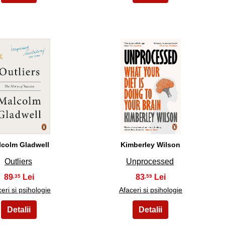
14
15
lcolm Gladwell
Kimberley Wilson
Outliers
Unprocessed
89
83
,35
,59
eri si psihologie
Afaceri si psihologie