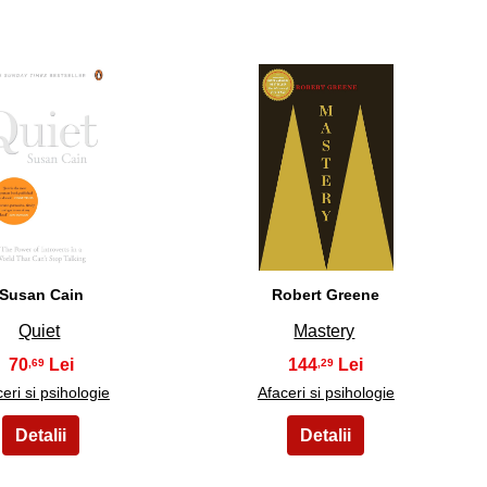
19
20
Susan Cain
Robert Greene
Quiet
Mastery
70
144
,69
,29
eri si psihologie
Afaceri si psihologie