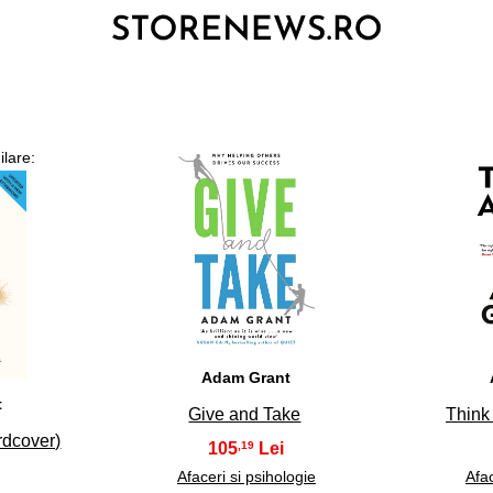
ilare:
3
Adam Grant
t
Give and Take
Think
rdcover)
105
,19
Afaceri si psihologie
Afac