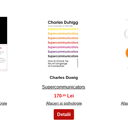
18
Charles Duwig
Supercommunicators
170
,30
logie
Afaceri si psihologie
Afac