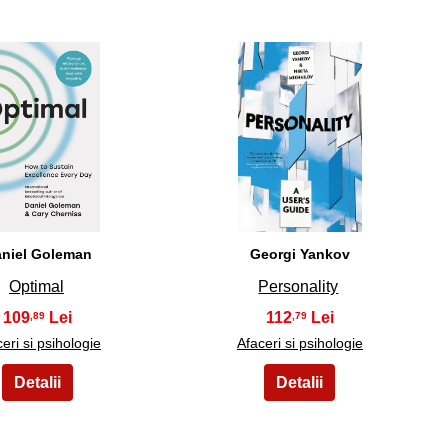
24
25
niel Goleman
Georgi Yankov
Optimal
Personality
109
112
,89
,79
eri si psihologie
Afaceri si psihologie