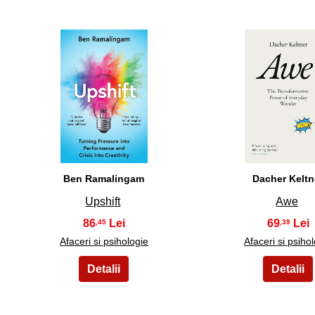
21
22
Ben Ramalingam
Dacher Keltn
Upshift
Awe
86
69
,45
,39
Afaceri si psihologie
Afaceri si psiho