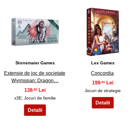
9
10
Stonemaier Games
Lex Games
Extensie de joc de societate
Concordia
Wyrmspan: Dragon…
199
,00
138
,95
Jocuri de strategie
x3E; Jocuri de familie