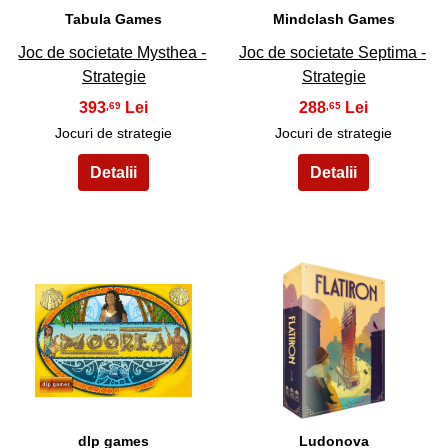
Tabula Games
Mindclash Games
Joc de societate Mysthea -
Joc de societate Septima -
Strategie
Strategie
393
288
,69
,65
Jocuri de strategie
Jocuri de strategie
25
26
dlp games
Ludonova