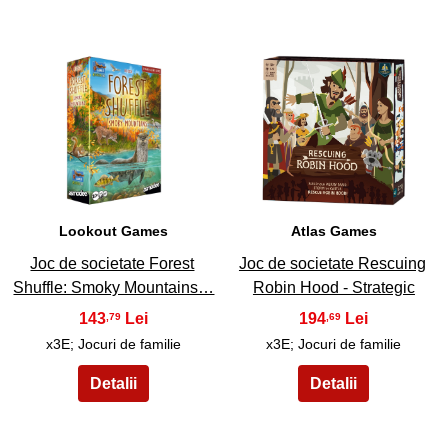
7
8
Lookout Games
Atlas Games
Joc de societate Forest
Joc de societate Rescuing
Shuffle: Smoky Mountains…
Robin Hood - Strategic
143
194
,79
,69
x3E; Jocuri de familie
x3E; Jocuri de familie