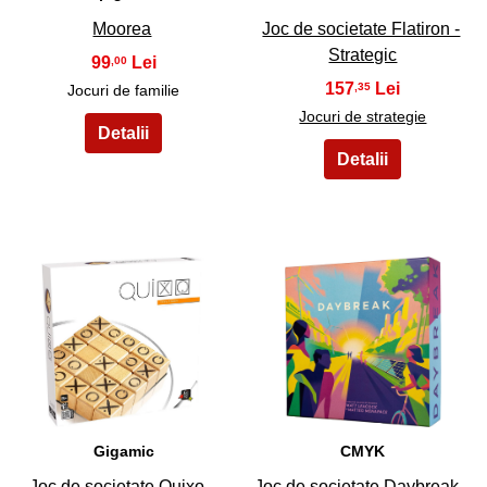
Moorea
Joc de societate Flatiron -
Strategic
99
,00
157
,35
Jocuri de familie
Jocuri de strategie
27
28
Gigamic
CMYK
Joc de societate Quixo -
Joc de societate Daybreak -