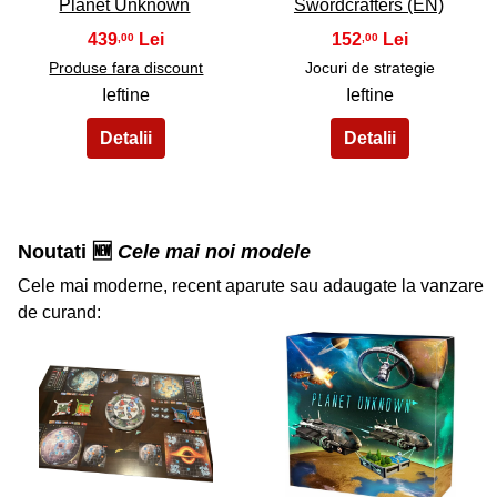
Planet Unknown
Swordcrafters (EN)
439
152
,00
,00
Produse fara discount
Jocuri de strategie
Ieftine
Ieftine
Noutati 🆕
Cele mai noi modele
Cele mai moderne, recent aparute sau adaugate la vanzare
de curand:
35
36