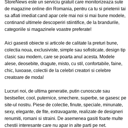
StoreNews este un serviciu gratuit care monitorizeaza sute
de magazine online din Romania, pentru ca tu si prietenii tai
sa aflati imediat cand apar cele mai noi si mai bune modele,
continand ultimele descoperiri stiintifice, de la brandurile,
categoriile si magazinele voastre preferate!
Aici gasesti obiecte si articole de calitate la preturi bune,
colectia noua, exclusiviste, simple sau sofisticate, design tip
clasic sau modern, care se poarta anul acesta. Modele
alese, deosebite, dragute, misto, cu stil, confortabile, faine,
chic, luxoase, colectii de la celebri creatori si celebre
creatoare de moda!
Lucruri noi, de ultima generatie, putin cunoscute sau
bestseller, cool, puternice, smechere, superbe, se gasesc pe
site-ul nostru. Piese de colectie, finute, speciale, minunate,
sexy, elegante, de fite, extravagante, realizate de designeri
renumiti, romani si straini. De asemenea gasiti foarte multe
chestii interesante care nu apar in alte parti pe net.