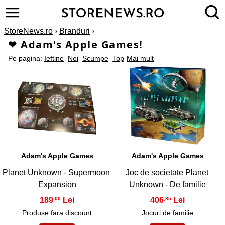
StoreNews.ro
›
Branduri
›
❤ Adam's Apple Games!
Pe pagina:
Ieftine
Noi
Scumpe
Top
Mai mult
1
2
Adam's Apple Games
Adam's Apple Games
Planet Unknown - Supermoon
Joc de societate Planet
Expansion
Unknown - De familie
189
406
,00
,85
Produse fara discount
Jocuri de familie