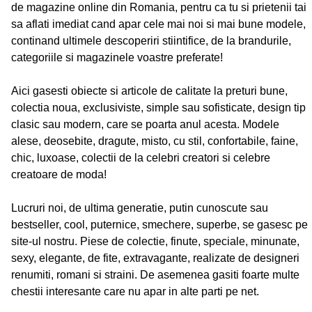
de magazine online din Romania, pentru ca tu si prietenii tai
sa aflati imediat cand apar cele mai noi si mai bune modele,
continand ultimele descoperiri stiintifice, de la brandurile,
categoriile si magazinele voastre preferate!
Aici gasesti obiecte si articole de calitate la preturi bune,
colectia noua, exclusiviste, simple sau sofisticate, design tip
clasic sau modern, care se poarta anul acesta. Modele
alese, deosebite, dragute, misto, cu stil, confortabile, faine,
chic, luxoase, colectii de la celebri creatori si celebre
creatoare de moda!
Lucruri noi, de ultima generatie, putin cunoscute sau
bestseller, cool, puternice, smechere, superbe, se gasesc pe
site-ul nostru. Piese de colectie, finute, speciale, minunate,
sexy, elegante, de fite, extravagante, realizate de designeri
renumiti, romani si straini. De asemenea gasiti foarte multe
chestii interesante care nu apar in alte parti pe net.