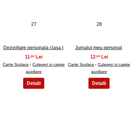
27
28
Dezvoltare personala clasa I
Jurnalul meu personal
11
12
,60
,00
Carte Scolara
›
Culegeri si caiete
Carte Scolara
›
Culegeri si caiete
auxiliare
auxiliare