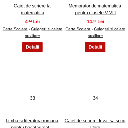
Caiet de scriere la
Memorator de matematica
matematica
pentru clasele V-VIII
4
14
,44
,80
Carte Scolara
›
Culegeri si caiete
Carte Scolara
›
Culegeri si caiete
auxiliare
auxiliare
33
34
Limba si literatura romana
Caiet de scriere. Invat sa scriu
pentru bacalaureat…
litere