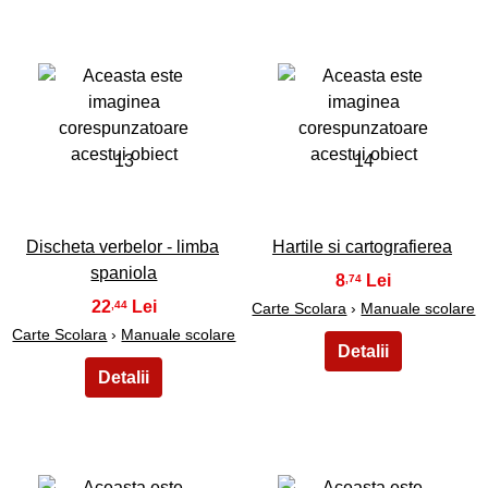
13
14
Discheta verbelor - limba
Hartile si cartografierea
spaniola
8
,74
22
,44
Carte Scolara
›
Manuale scolare
Carte Scolara
›
Manuale scolare