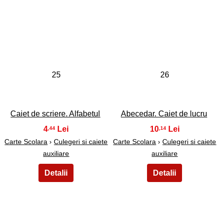
25
26
Caiet de scriere. Alfabetul
Abecedar. Caiet de lucru
4
10
,44
,14
Carte Scolara
›
Culegeri si caiete
Carte Scolara
›
Culegeri si caiete
auxiliare
auxiliare