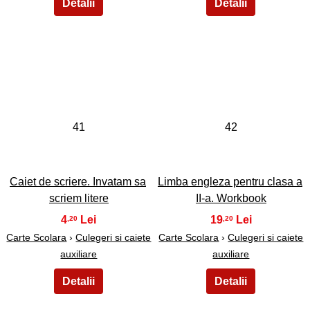
41
42
Caiet de scriere. Invatam sa
Limba engleza pentru clasa a
scriem litere
II-a. Workbook
4
19
,20
,20
Carte Scolara
›
Culegeri si caiete
Carte Scolara
›
Culegeri si caiete
auxiliare
auxiliare