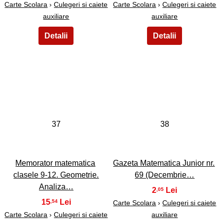
Carte Scolara
›
Culegeri si caiete
Carte Scolara
›
Culegeri si caiete
auxiliare
auxiliare
37
38
Memorator matematica
Gazeta Matematica Junior nr.
clasele 9-12. Geometrie.
69 (Decembrie…
Analiza…
2
,05
15
,54
Carte Scolara
›
Culegeri si caiete
Carte Scolara
›
Culegeri si caiete
auxiliare