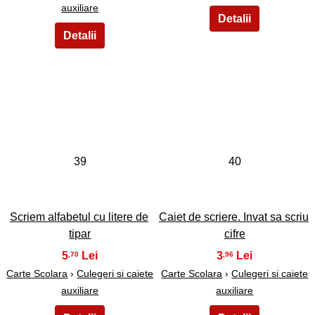
auxiliare
39
40
Scriem alfabetul cu litere de
Caiet de scriere. Invat sa scriu
tipar
cifre
5
3
,70
,96
Carte Scolara
›
Culegeri si caiete
Carte Scolara
›
Culegeri si caiete
auxiliare
auxiliare