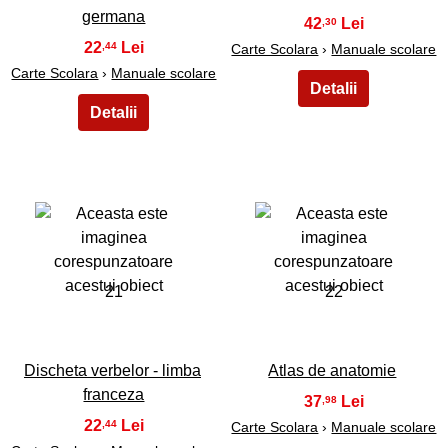
germana
42
,30
22
,44
Carte Scolara
›
Manuale scolare
Carte Scolara
›
Manuale scolare
21
22
Discheta verbelor - limba
Atlas de anatomie
franceza
37
,98
22
,44
Carte Scolara
›
Manuale scolare