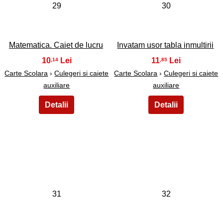
29
30
Matematica. Caiet de lucru
Invatam usor tabla inmultirii
10
11
,14
,85
Carte Scolara
›
Culegeri si caiete
Carte Scolara
›
Culegeri si caiete
auxiliare
auxiliare
31
32