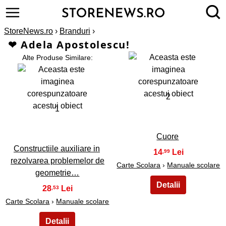
StoreNews.ro
›
Branduri
›
❤ Adela Apostolescu!
Alte Produse Similare:
2
1
Cuore
Constructiile auxiliare in
14
,99
rezolvarea problemelor de
Carte Scolara
›
Manuale scolare
geometrie…
28
,53
Carte Scolara
›
Manuale scolare