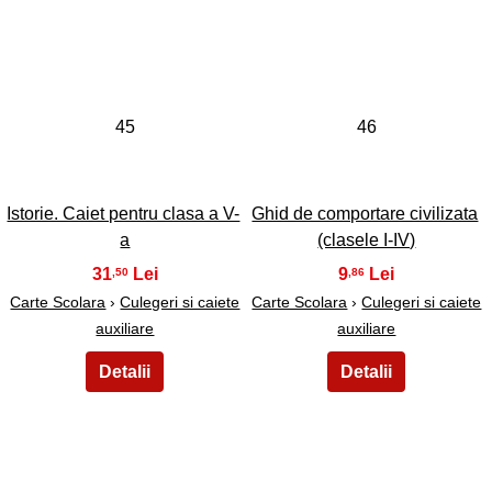
45
46
Istorie. Caiet pentru clasa a V-
Ghid de comportare civilizata
a
(clasele I-IV)
31
9
,50
,86
Carte Scolara
›
Culegeri si caiete
Carte Scolara
›
Culegeri si caiete
auxiliare
auxiliare