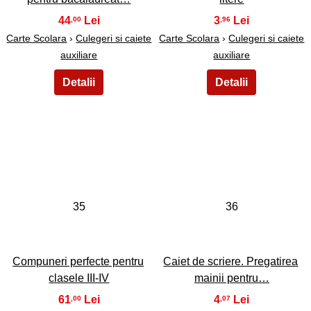
44
3
,00
,96
Carte Scolara
›
Culegeri si caiete
Carte Scolara
›
Culegeri si caiete
auxiliare
auxiliare
35
36
Compuneri perfecte pentru
Caiet de scriere. Pregatirea
clasele III-IV
mainii pentru…
61
4
,00
,07