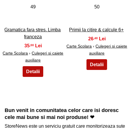
49
50
Gramatica fara stres. Limba
Primii la citire & calcule 6+
franceza
26
,40
35
,00
Carte Scolara
›
Culegeri si caiete
Carte Scolara
›
Culegeri si caiete
auxiliare
auxiliare
Bun venit in comunitatea celor care isi doresc
cele mai bune si mai noi produse! ❤
StoreNews este un serviciu gratuit care monitorizeaza sute