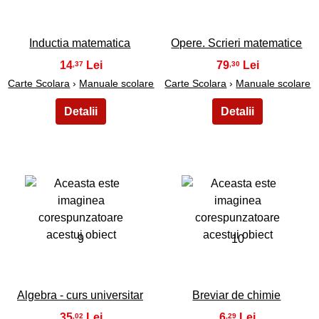
Inductia matematica
Opere. Scrieri matematice
14
79
,37
,30
Carte Scolara
›
Manuale scolare
Carte Scolara
›
Manuale scolare
9
10
Algebra - curs universitar
Breviar de chimie
35
6
,02
,29