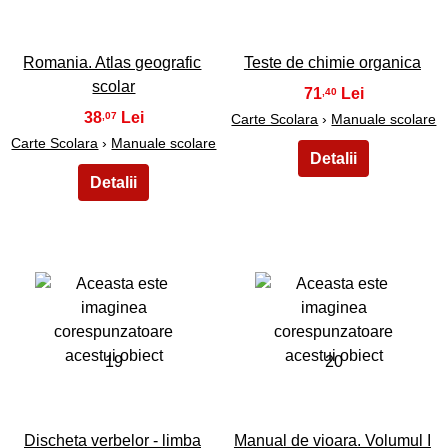
Romania. Atlas geografic
Teste de chimie organica
scolar
71
,40
38
,07
Carte Scolara
›
Manuale scolare
Carte Scolara
›
Manuale scolare
19
20
Discheta verbelor - limba
Manual de vioara. Volumul I