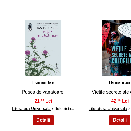
31
32
Humanitas
Humanitas
Pusca de vanatoare
Vietile secrete ale 
21
42
,14
,20
Literatura Universala
› Beletristica
Literatura Universala
› 