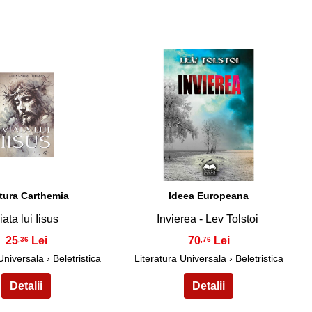
34
35
tura Carthemia
Ideea Europeana
iata lui Iisus
Invierea - Lev Tolstoi
25
70
,36
,76
 Universala
› Beletristica
Literatura Universala
› Beletristica