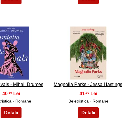
9
10
a vals - Mihail Drumes
Magnolia Parks - Jessa Hastings
40
41
,80
,60
ristica
›
Romane
Beletristica
›
Romane