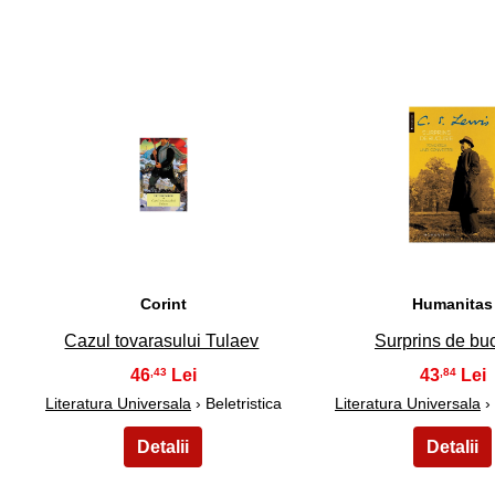
26
27
Corint
Humanitas
Cazul tovarasului Tulaev
Surprins de bu
46
43
,43
,84
Literatura Universala
› Beletristica
Literatura Universala
› 