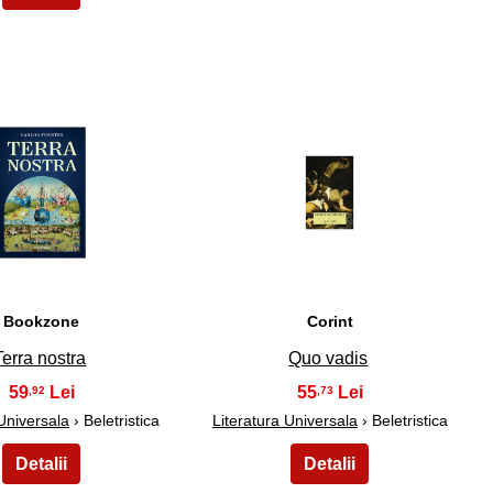
24
25
Bookzone
Corint
Terra nostra
Quo vadis
59
55
,92
,73
 Universala
› Beletristica
Literatura Universala
› Beletristica