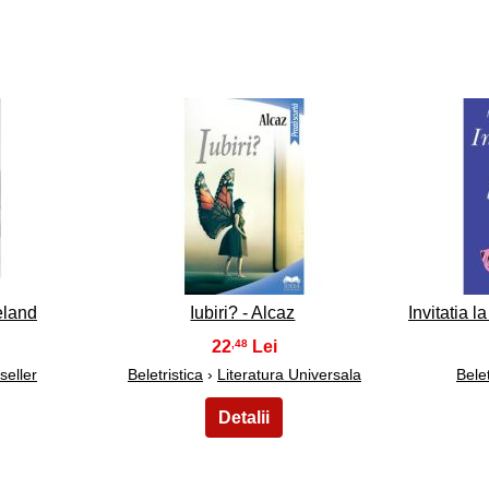
8
eeland
Iubiri? - Alcaz
Invitatia l
22
,48
seller
Beletristica
›
Literatura Universala
Belet