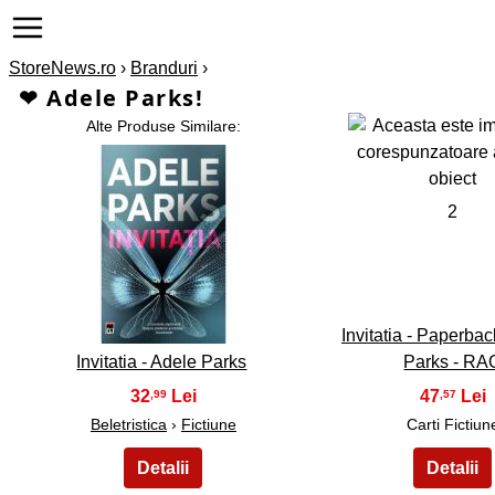
StoreNews.ro
›
Branduri
›
❤ Adele Parks!
Alte Produse Similare:
2
1
Invitatia - Paperbac
Invitatia - Adele Parks
Parks - RA
32
47
,99
,57
Beletristica
›
Fictiune
Carti Fictiun