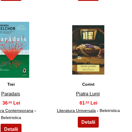
19
20
Trei
Corint
Paradais
Piatra Lunii
36
61
,00
,52
tura Contemporana
›
Literatura Universala
› Beletristica
Beletristica