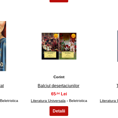
23
Corint
at
Balciul desertaciunilor
65
,04
Beletristica
Literatura Universala
› Beletristica
Literatura