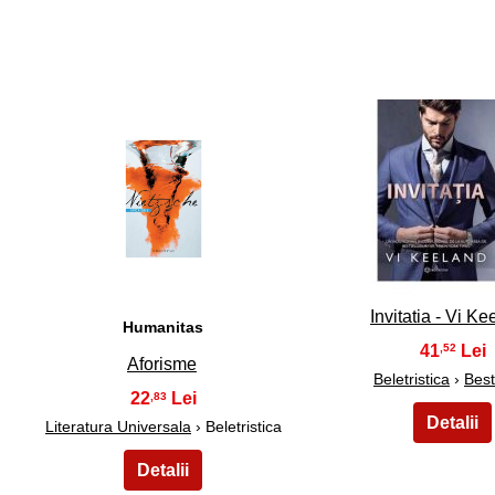
6
7
Invitatia - Vi K
Humanitas
41
,52
Aforisme
Beletristica
›
Best
22
,83
Literatura Universala
› Beletristica