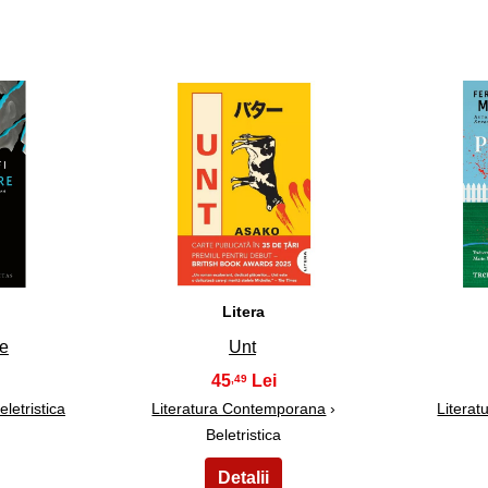
18
Litera
re
Unt
45
,49
eletristica
Literatura Contemporana
›
Litera
Beletristica