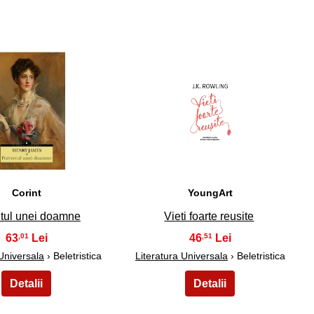
29
30
Corint
YoungArt
etul unei doamne
Vieti foarte reusite
63
46
,01
,51
 Universala
› Beletristica
Literatura Universala
› Beletristica