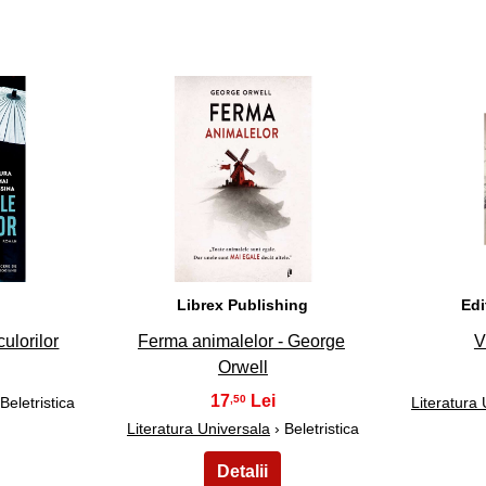
33
Librex Publishing
Edi
culorilor
Ferma animalelor - George
V
Orwell
17
,50
Beletristica
Literatura
Literatura Universala
› Beletristica