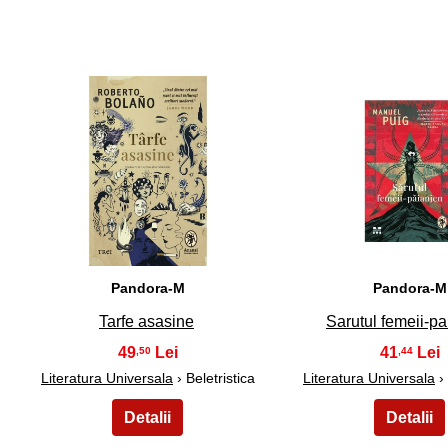
36
37
Pandora-M
Pandora-M
Tarfe asasine
Sarutul femeii-pa
49
41
,50
,44
Literatura Universala
› Beletristica
Literatura Universala
› 