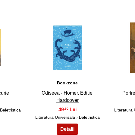
28
Bookzone
curie
Odiseea - Homer. Editie
Portr
Hardcover
49
,90
Beletristica
Literatura
Literatura Universala
› Beletristica