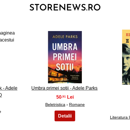
3
k - Adele
Umbra primei sotii - Adele Parks
O
50
,91
Beletristica
›
Romane
e
Literatura