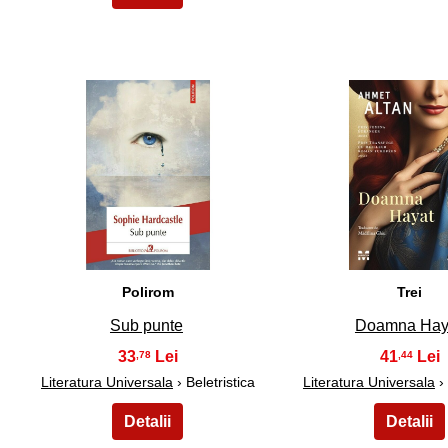
21
22
Polirom
Trei
Sub punte
Doamna Hay
33
41
,78
,44
Literatura Universala
› Beletristica
Literatura Universala
› 