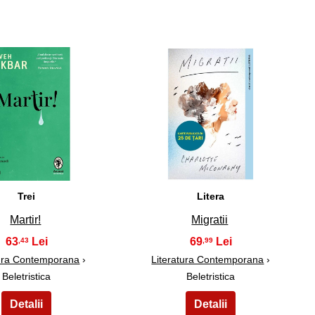
14
15
Trei
Litera
Martir!
Migratii
63
69
,43
,99
tura Contemporana
›
Literatura Contemporana
›
Beletristica
Beletristica