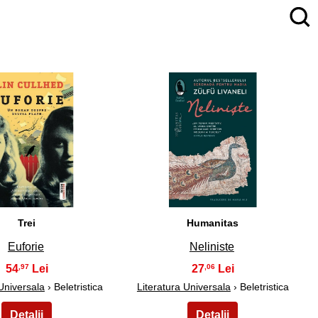
4
5
Trei
Humanitas
Euforie
Neliniste
54
27
,97
,06
 Universala
› Beletristica
Literatura Universala
› Beletristica