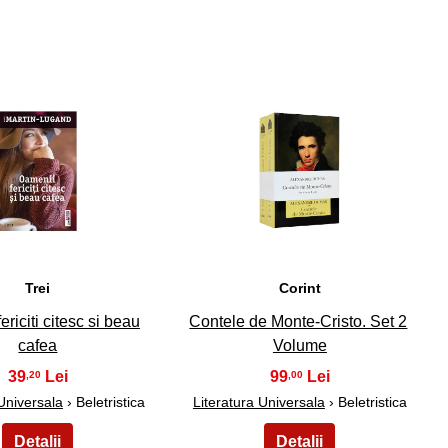
39
40
Trei
Corint
riciti citesc si beau
Contele de Monte-Cristo. Set 2
cafea
Volume
39
99
,20
,00
 Universala
› Beletristica
Literatura Universala
› Beletristica