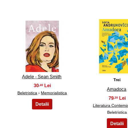
11
12
Adele - Sean Smith
Trei
30
,40
Amadoca
Beletristica
›
Memorialistica
79
,20
Literatura Contem
Beletristica