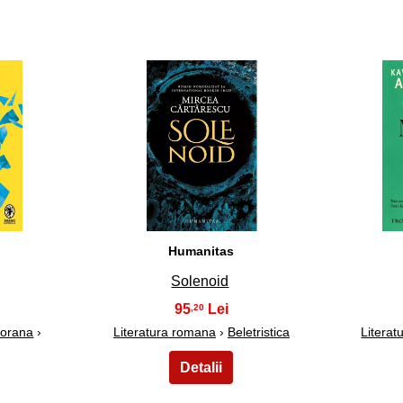
13
Humanitas
Solenoid
95
,20
porana
›
Literatura romana
›
Beletristica
Litera