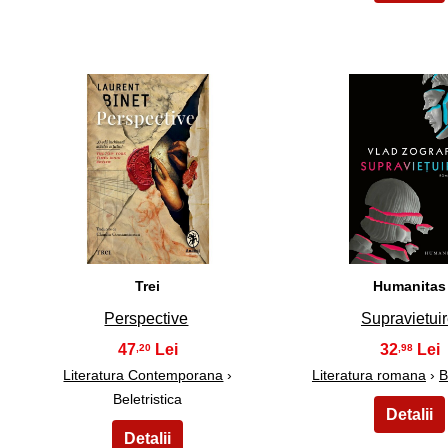
16
17
Trei
Humanitas
Perspective
Supravietui
47
32
,20
,98
Literatura Contemporana
›
Literatura romana
›
B
Beletristica