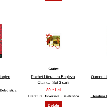
38
Corint
ianjen
Pachet Literatura Engleza
Oamenii fe
Clasica. Set 3 carti
89
,22
Beletristica
Literatura Universala › Beletristica
Literatura