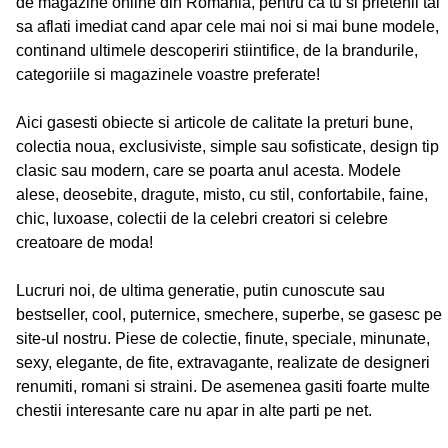
de magazine online din Romania, pentru ca tu si prietenii tai
sa aflati imediat cand apar cele mai noi si mai bune modele,
continand ultimele descoperiri stiintifice, de la brandurile,
categoriile si magazinele voastre preferate!
Aici gasesti obiecte si articole de calitate la preturi bune,
colectia noua, exclusiviste, simple sau sofisticate, design tip
clasic sau modern, care se poarta anul acesta. Modele
alese, deosebite, dragute, misto, cu stil, confortabile, faine,
chic, luxoase, colectii de la celebri creatori si celebre
creatoare de moda!
Lucruri noi, de ultima generatie, putin cunoscute sau
bestseller, cool, puternice, smechere, superbe, se gasesc pe
site-ul nostru. Piese de colectie, finute, speciale, minunate,
sexy, elegante, de fite, extravagante, realizate de designeri
renumiti, romani si straini. De asemenea gasiti foarte multe
chestii interesante care nu apar in alte parti pe net.