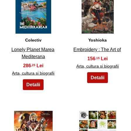
9
10
Colectiv
Yoshioka
Lonely Planet Marea
Embroidery : The Art of
Mediterana
156
,15
286
,25
Arta, cultura si biografii
Arta, cultura si biografii