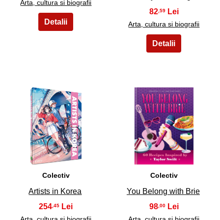
Arta, cultura si biografii
82
,59
Arta, cultura si biografii
19
20
Colectiv
Colectiv
Artists in Korea
You Belong with Brie
254
98
,45
,00
Arta, cultura si biografii
Arta, cultura si biografii