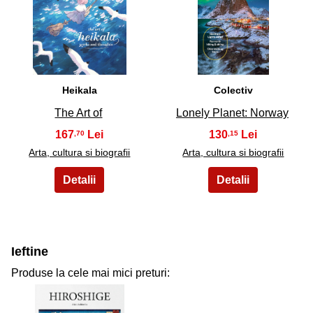
29
30
Heikala
Colectiv
The Art of
Lonely Planet: Norway
167
130
,70
,15
Arta, cultura si biografii
Arta, cultura si biografii
Ieftine
Produse la cele mai mici preturi: