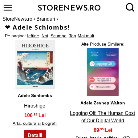
StoreNews.ro
›
Branduri
›
❤ Adele Schlombs!
Pe pagina:
Ieftine
Noi
Scumpe
Top
Mai mult
Alte Produse Similare:
1
2
Adele Schlombs
Adele Zeynep Walton
Hiroshige
Logging Off: The Human Cost
106
,89
of Our Digital World
Arta, cultura si biografii
89
,35
Stiinta, istorie, politica
›
x3E;