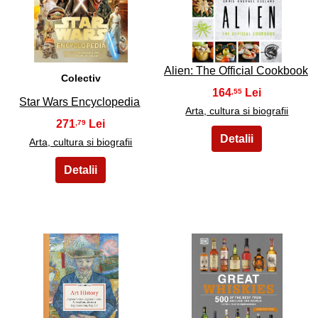
11
12
Alien: The Official Cookbook
Colectiv
164
,55
Star Wars Encyclopedia
Arta, cultura si biografii
271
,79
Arta, cultura si biografii
13
14