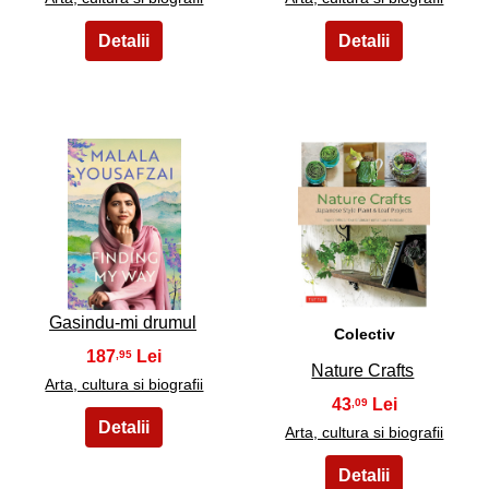
21
22
Gasindu-mi drumul
Colectiv
187
,95
Nature Crafts
Arta, cultura si biografii
43
,09
Arta, cultura si biografii