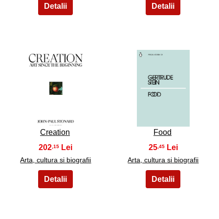
5
6
Creation
Food
202
25
,15
,45
Arta, cultura si biografii
Arta, cultura si biografii