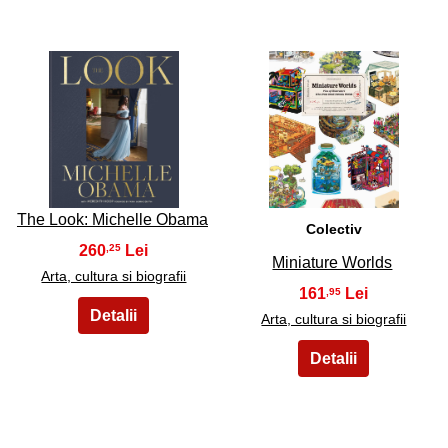
25
26
The Look: Michelle Obama
Colectiv
260
,25
Miniature Worlds
Arta, cultura si biografii
161
,95
Arta, cultura si biografii