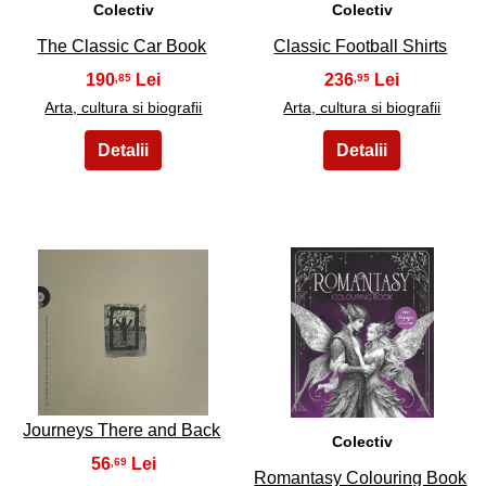
Colectiv
Colectiv
The Classic Car Book
Classic Football Shirts
190
236
,85
,95
Arta, cultura si biografii
Arta, cultura si biografii
17
18
Journeys There and Back
Colectiv
56
,69
Romantasy Colouring Book