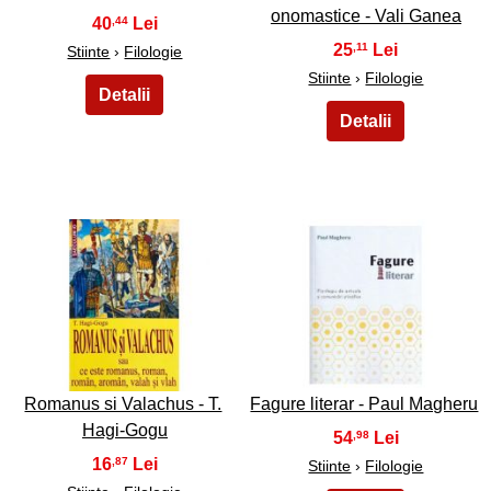
onomastice - Vali Ganea
40
,44
25
,11
Stiinte
›
Filologie
Stiinte
›
Filologie
15
16
Romanus si Valachus - T.
Fagure literar - Paul Magheru
Hagi-Gogu
54
,98
16
,87
Stiinte
›
Filologie