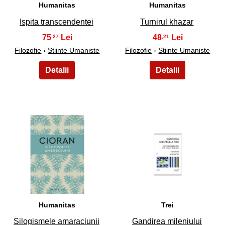
Humanitas
Humanitas
Ispita transcendentei
Turnirul khazar
75
48
,27
,21
Filozofie
›
Stiinte Umaniste
Filozofie
›
Stiinte Umaniste
45
46
Humanitas
Trei
Silogismele amaraciunii
Gandirea mileniului