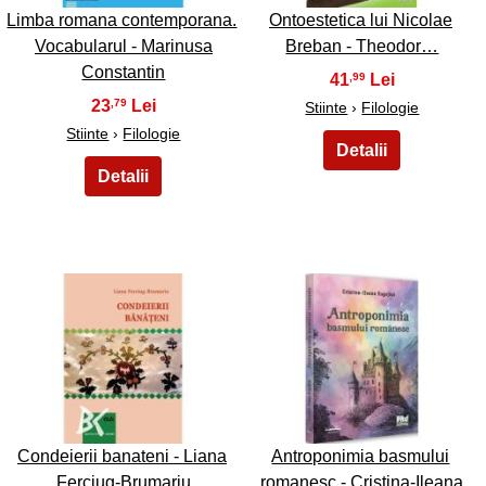
Limba romana contemporana.
Ontoestetica lui Nicolae
Vocabularul - Marinusa
Breban - Theodor…
Constantin
41
,99
23
,79
Stiinte
›
Filologie
Stiinte
›
Filologie
27
28
Condeierii banateni - Liana
Antroponimia basmului
Ferciug-Brumariu
romanesc - Cristina-Ileana