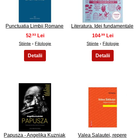
11
12
Punctuatia Limbii Romane
Literatura. Idei fundamentale
52
104
,93
,99
Stiinte
›
Filologie
Stiinte
›
Filologie
13
14
Papusza - Angelika Kuzniak
Valea Salautei, repere