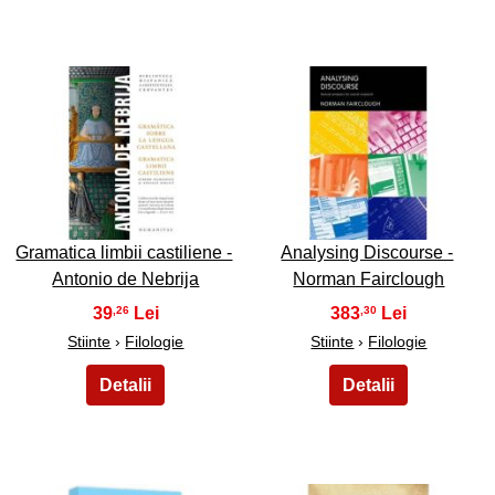
19
20
Gramatica limbii castiliene -
Analysing Discourse -
Antonio de Nebrija
Norman Fairclough
39
383
,26
,30
Stiinte
›
Filologie
Stiinte
›
Filologie