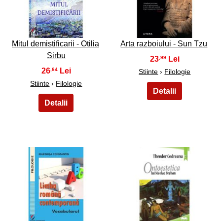
23
24
Mitul demistificarii - Otilia
Arta razboiului - Sun Tzu
Sirbu
23
,99
26
,64
Stiinte
›
Filologie
Stiinte
›
Filologie
25
26