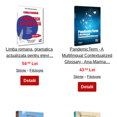
35
36
Limba romana, gramatica
PandemicTerm - A
actualizata pentru elevi…
Multilingual Contextualized
Glossary - Ana-Marina…
54
,99
43
,26
Stiinte
›
Filologie
Stiinte
›
Filologie