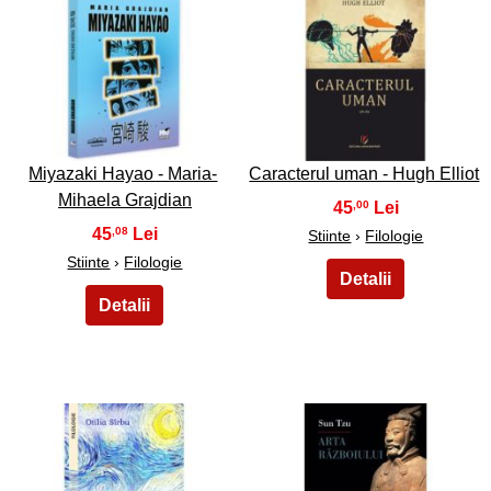
21
22
Miyazaki Hayao - Maria-
Caracterul uman - Hugh Elliot
Mihaela Grajdian
45
,00
45
,08
Stiinte
›
Filologie
Stiinte
›
Filologie