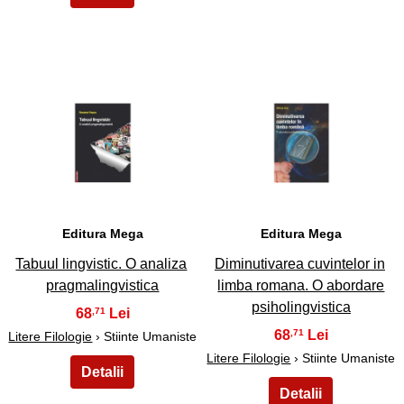
3
4
Editura Mega
Editura Mega
Tabuul lingvistic. O analiza
Diminutivarea cuvintelor in
pragmalingvistica
limba romana. O abordare
psiholingvistica
68
,71
68
,71
Litere Filologie
› Stiinte Umaniste
Litere Filologie
› Stiinte Umaniste