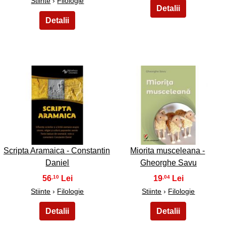
Stiinte
›
Filologie
17
18
Scripta Aramaica - Constantin
Miorita musceleana -
Daniel
Gheorghe Savu
56
19
,10
,04
Stiinte
›
Filologie
Stiinte
›
Filologie