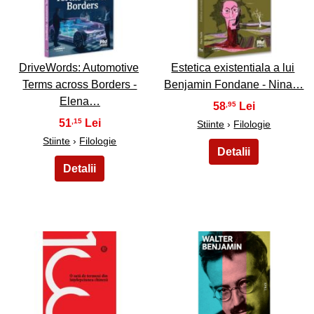
39
40
DriveWords: Automotive
Estetica existentiala a lui
Terms across Borders -
Benjamin Fondane - Nina…
Elena…
58
,95
51
,15
Stiinte
›
Filologie
Stiinte
›
Filologie
41
42