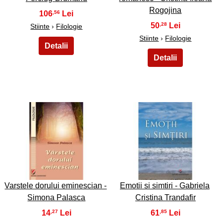
Rogojina
106
,56
50
,28
Stiinte
›
Filologie
Stiinte
›
Filologie
29
30
Varstele dorului eminescian -
Emotii si simtiri - Gabriela
Simona Palasca
Cristina Trandafir
14
61
,27
,85