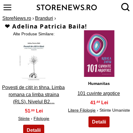
StoreNews.ro
›
Branduri
›
❤ Adelina Patricia Baila!
Alte Produse Similare:
2
1
Humanitas
Povesti de citit in tihna. Limba
101 cuvinte argotice
romana ca limba straina
(RLS). Nivelul B2…
41
,44
Litere Filologie
› Stiinte Umaniste
51
,00
Stiinte
›
Filologie