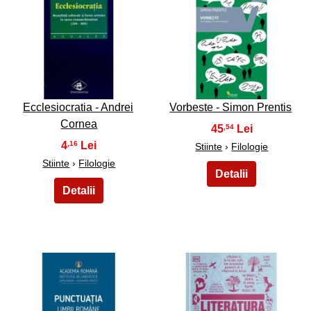
9
10
Ecclesiocratia - Andrei
Vorbeste - Simon Prentis
Cornea
45
,54
4
,16
Stiinte
›
Filologie
Stiinte
›
Filologie