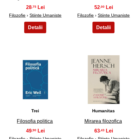
28
52
,75
,00
Filozofie
›
Stiinte Umaniste
Filozofie
›
Stiinte Umaniste
47
48
Trei
Humanitas
Filosofia politica
Mirarea filozofica
49
63
,90
,43
Filozofie
›
Stiinte Umaniste
Filozofie
›
Stiinte Umaniste