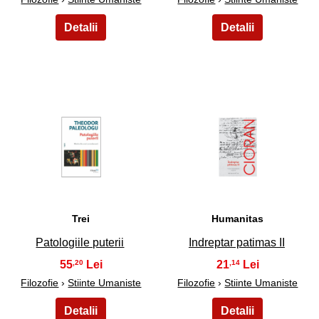
49
50
Trei
Humanitas
Patologiile puterii
Indreptar patimas II
55
21
,20
,14
Filozofie
›
Stiinte Umaniste
Filozofie
›
Stiinte Umaniste