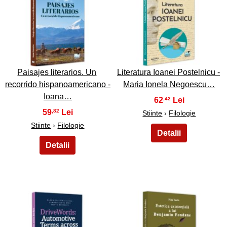
37
38
Paisajes literarios. Un
Literatura Ioanei Postelnicu -
recorrido hispanoamericano -
Maria Ionela Negoescu…
Ioana…
62
,42
59
,82
Stiinte
›
Filologie
Stiinte
›
Filologie