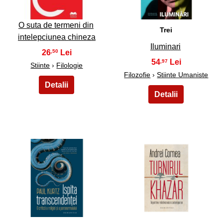
O suta de termeni din
Trei
intelepciunea chineza
Iluminari
26
,50
54
,97
Stiinte
›
Filologie
Filozofie
›
Stiinte Umaniste
43
44