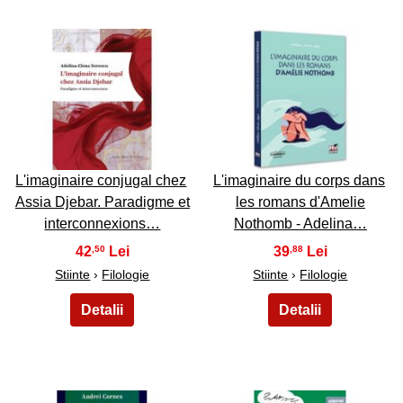
7
8
L'imaginaire conjugal chez
L'imaginaire du corps dans
Assia Djebar. Paradigme et
les romans d'Amelie
interconnexions…
Nothomb - Adelina…
42
39
,50
,88
Stiinte
›
Filologie
Stiinte
›
Filologie