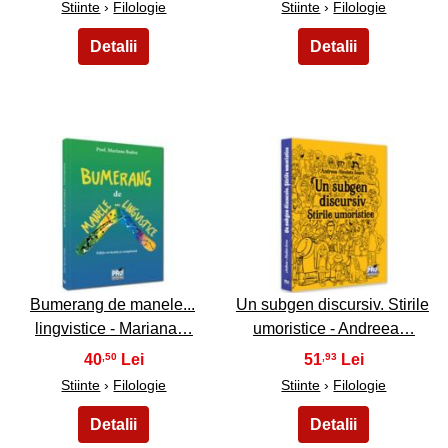
Stiinte
›
Filologie
Stiinte
›
Filologie
31
32
Bumerang de manele...
Un subgen discursiv. Stirile
lingvistice - Mariana…
umoristice - Andreea…
40
51
,50
,93
Stiinte
›
Filologie
Stiinte
›
Filologie