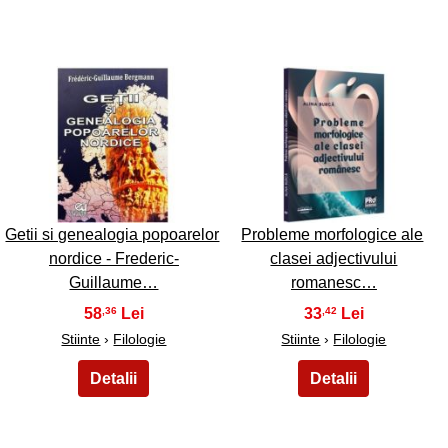
33
34
Getii si genealogia popoarelor
Probleme morfologice ale
nordice - Frederic-
clasei adjectivului
Guillaume…
romanesc…
58
33
,36
,42
Stiinte
›
Filologie
Stiinte
›
Filologie