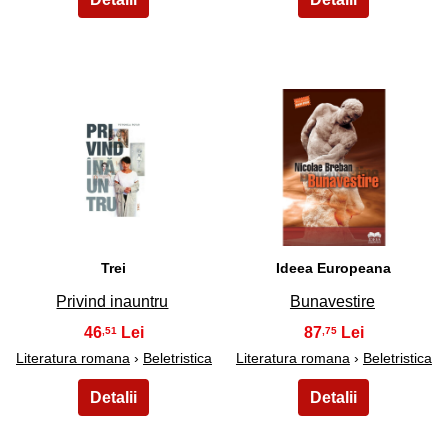
25
26
Trei
Ideea Europeana
Privind inauntru
Bunavestire
46
87
,51
,75
Literatura romana
›
Beletristica
Literatura romana
›
Beletristica