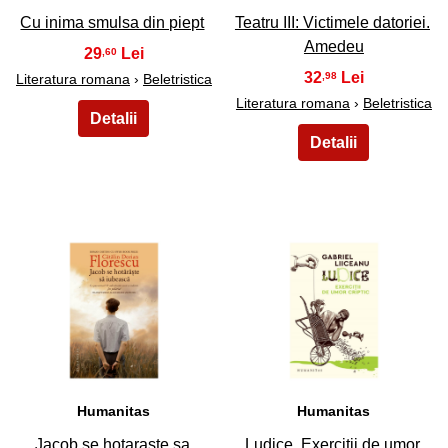
Cu inima smulsa din piept
Teatru III: Victimele datoriei.
Amedeu
29
,60
32
,98
Literatura romana
›
Beletristica
Literatura romana
›
Beletristica
39
40
Humanitas
Humanitas
Jacob se hotaraste sa
Ludice. Exercitii de umor