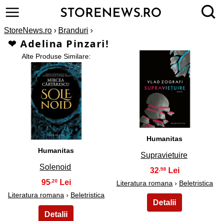
StoreNews.ro
›
Branduri
›
❤ Adelina Pinzari!
Alte Produse Similare:
2
1
Humanitas
Humanitas
Supravietuire
Solenoid
32
,98
95
,20
Literatura romana
›
Beletristica
Literatura romana
›
Beletristica