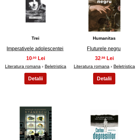
13
14
Trei
Humanitas
Imperativele adolescentei
Fluturele negru
10
32
,00
,98
Literatura romana
›
Beletristica
Literatura romana
›
Beletristica
15
16