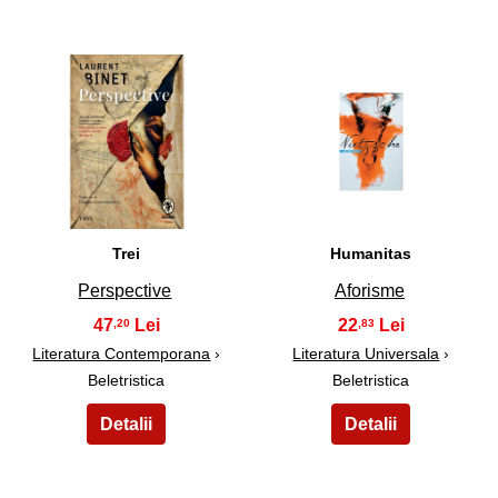
5
6
Trei
Humanitas
Perspective
Aforisme
47
22
,20
,83
Literatura Contemporana
›
Literatura Universala
›
Beletristica
Beletristica