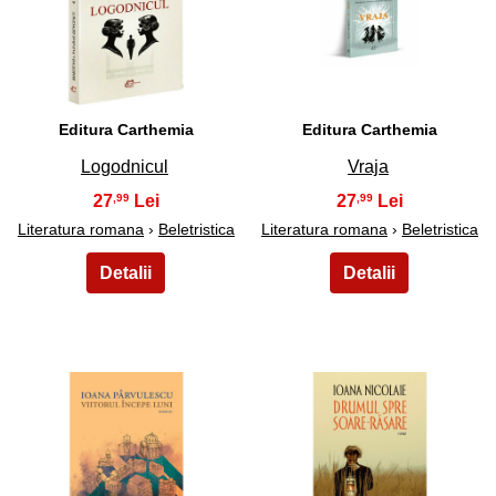
31
32
Editura Carthemia
Editura Carthemia
Logodnicul
Vraja
27
27
,99
,99
Literatura romana
›
Beletristica
Literatura romana
›
Beletristica
33
34