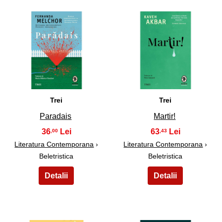
7
8
Trei
Trei
Paradais
Martir!
36
63
,00
,43
Literatura Contemporana
›
Literatura Contemporana
›
Beletristica
Beletristica