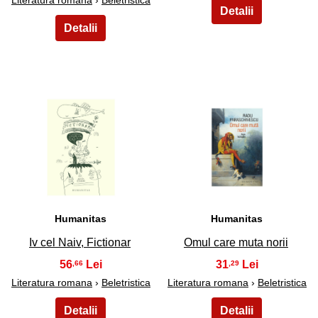
Literatura romana
›
Beletristica
45
46
Humanitas
Humanitas
Iv cel Naiv, Fictionar
Omul care muta norii
56
31
,66
,29
Literatura romana
›
Beletristica
Literatura romana
›
Beletristica