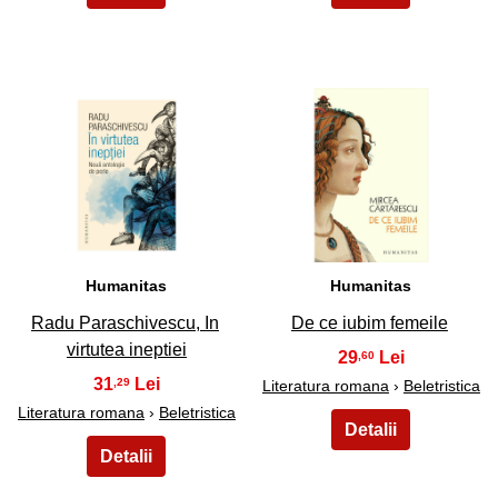
47
48
Humanitas
Humanitas
Radu Paraschivescu, In
De ce iubim femeile
virtutea ineptiei
29
,60
31
,29
Literatura romana
›
Beletristica
Literatura romana
›
Beletristica