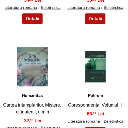
54
53
Literatura romana
›
Beletristica
Literatura romana
›
Beletristica
43
44
Humanitas
Polirom
Cartea intamplarilor. Mistere,
Corespondenta. Volumul II
ciudatenii, uimiri
66
,81
32
,98
Literatura romana
›
Beletristica