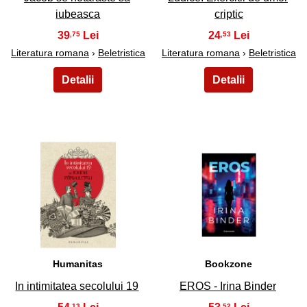
iubeasca
criptic
39
24
,75
,53
Literatura romana
›
Beletristica
Literatura romana
›
Beletristica
41
42
Humanitas
Bookzone
In intimitatea secolului 19
EROS - Irina Binder
,13
,52