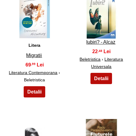
11
12
Iubiri? - Alcaz
Litera
22
,48
Migratii
Beletristica
›
Literatura
69
,99
Universala
Literatura Contemporana
›
Beletristica