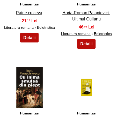
Humanitas
Humanitas
Paine cu ceva
Horia-Roman Patapievici,
Ultimul Culianu
21
,14
46
,51
Literatura romana
›
Beletristica
Literatura romana
›
Beletristica
37
38
Humanitas
Humanitas