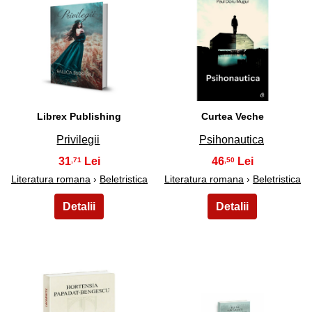
29
30
Librex Publishing
Curtea Veche
Privilegii
Psihonautica
31
46
,71
,50
Literatura romana
›
Beletristica
Literatura romana
›
Beletristica