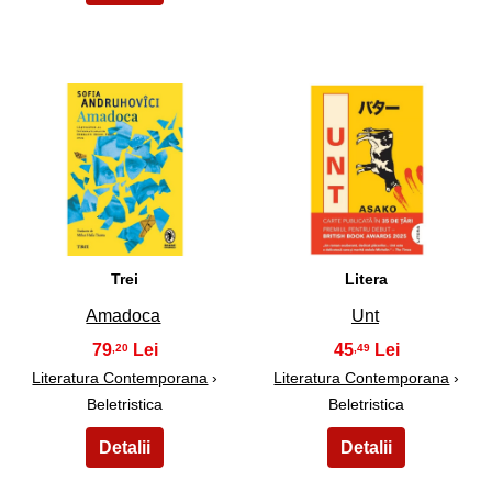
3
4
Trei
Litera
Amadoca
Unt
79
45
,20
,49
Literatura Contemporana
›
Literatura Contemporana
›
Beletristica
Beletristica