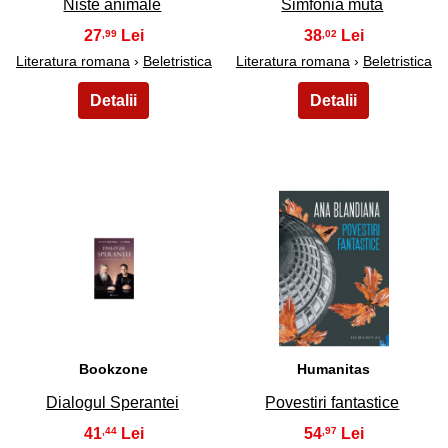
Niste animale
Simfonia muta
27
38
,99
,02
Literatura romana
›
Beletristica
Literatura romana
›
Beletristica
21
22
Bookzone
Humanitas
Dialogul Sperantei
Povestiri fantastice
41
54
,44
,97