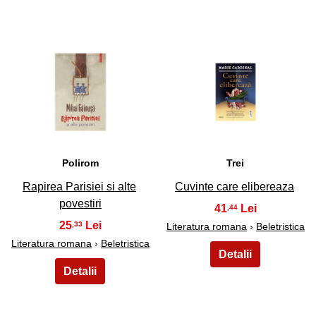
49
50
Polirom
Trei
Rapirea Parisiei si alte
Cuvinte care elibereaza
povestiri
41
,44
25
,33
Literatura romana
›
Beletristica
Literatura romana
›
Beletristica