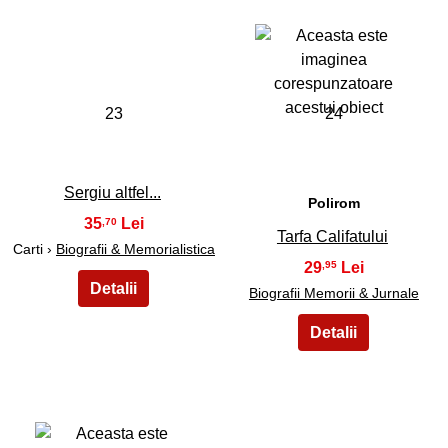
23
24
Sergiu altfel...
Polirom
35
,70
Tarfa Califatului
Carti ›
Biografii & Memorialistica
29
,95
Biografii Memorii & Jurnale