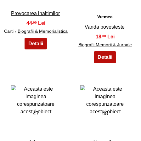
Provocarea inaltimilor
Vremea
44
,00
Vanda povesteste
Carti ›
Biografii & Memorialistica
18
,00
Biografii Memorii & Jurnale
47
48