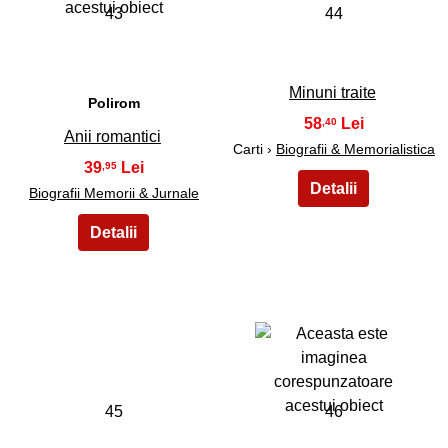
43
44
Minuni traite
Polirom
58
,40
Anii romantici
Carti ›
Biografii & Memorialistica
39
,95
Biografii Memorii & Jurnale
45
46