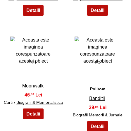
19
20
Moonwalk
Polirom
46
,48
Banditii
Carti ›
Biografii & Memorialistica
39
,95
Biografii Memorii & Jurnale