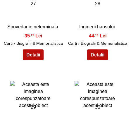
27
28
Spovedanie neterminata
Inginerii haosului
35
44
,15
,10
Carti ›
Biografii & Memorialistica
Carti ›
Biografii & Memorialistica
29
30