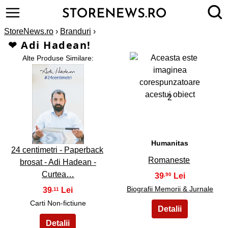
StoreNews.ro
›
Branduri
›
❤ Adi Hadean!
Alte Produse Similare:
2
1
Humanitas
24 centimetri - Paperback
Romaneste
brosat - Adi Hadean -
Curtea…
39
,90
Biografii Memorii & Jurnale
39
,11
Carti Non-fictiune