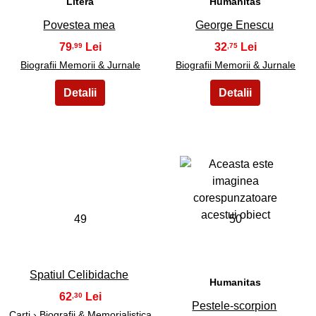
Litera
Humanitas
Povestea mea
George Enescu
79
32
,99
,75
Biografii Memorii & Jurnale
Biografii Memorii & Jurnale
49
50
Spatiul Celibidache
Humanitas
62
,30
Pestele-scorpion
Carti ›
Biografii & Memorialistica