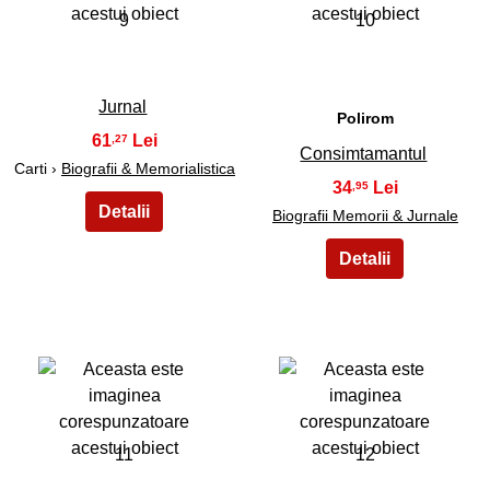
9
10
Jurnal
Polirom
61
,27
Consimtamantul
Carti ›
Biografii & Memorialistica
34
,95
Biografii Memorii & Jurnale
11
12