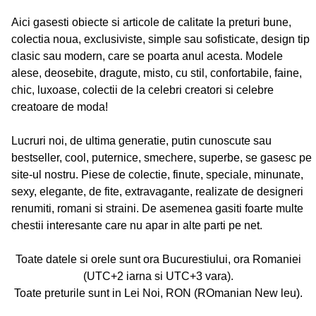
Aici gasesti obiecte si articole de calitate la preturi bune,
colectia noua, exclusiviste, simple sau sofisticate, design tip
clasic sau modern, care se poarta anul acesta. Modele
alese, deosebite, dragute, misto, cu stil, confortabile, faine,
chic, luxoase, colectii de la celebri creatori si celebre
creatoare de moda!
Lucruri noi, de ultima generatie, putin cunoscute sau
bestseller, cool, puternice, smechere, superbe, se gasesc pe
site-ul nostru. Piese de colectie, finute, speciale, minunate,
sexy, elegante, de fite, extravagante, realizate de designeri
renumiti, romani si straini. De asemenea gasiti foarte multe
chestii interesante care nu apar in alte parti pe net.
Toate datele si orele sunt ora Bucurestiului, ora Romaniei
(UTC+2 iarna si UTC+3 vara).
Toate preturile sunt in Lei Noi, RON (ROmanian New leu).