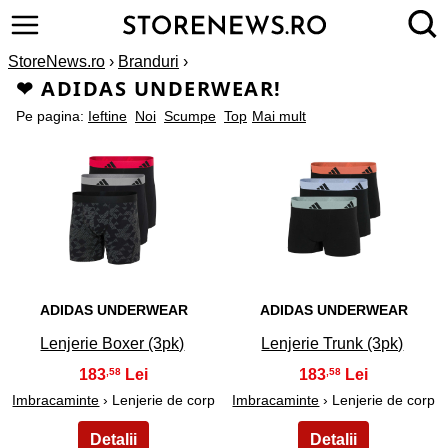
StoreNews.ro
›
Branduri
›
❤ ADIDAS UNDERWEAR!
Pe pagina:
Ieftine
Noi
Scumpe
Top
Mai mult
1
2
ADIDAS UNDERWEAR
ADIDAS UNDERWEAR
Lenjerie Boxer (3pk)
Lenjerie Trunk (3pk)
183
183
,58
,58
Imbracaminte
› Lenjerie de corp
Imbracaminte
› Lenjerie de corp