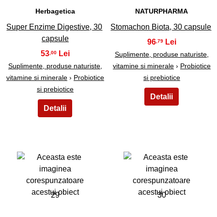
Herbagetica
NATURPHARMA
Super Enzime Digestive, 30
Stomachon Biota, 30 capsule
capsule
96
,79
53
,00
Suplimente, produse naturiste,
Suplimente, produse naturiste,
vitamine si minerale
›
Probiotice
vitamine si minerale
›
Probiotice
si prebiotice
si prebiotice
29
30