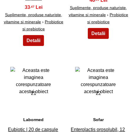
46
33
,47
Suplimente, produse naturiste,
Suplimente, produse naturiste,
vitamine si minerale
›
Probiotice
vitamine si minerale
›
Probiotice
si prebiotice
si prebiotice
21
22
Labormed
Sofar
Eubiotic | 20 de capsule
Enterolactis orosolubil, 12