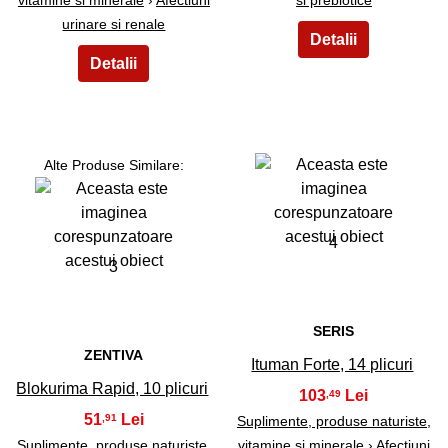
urinare si renale
Alte Produse Similare:
4
3
SERIS
ZENTIVA
Ituman Forte, 14 plicuri
Blokurima Rapid, 10 plicuri
103
,49
51
,91
Suplimente, produse naturiste,
Suplimente, produse naturiste,
vitamine si minerale
›
Afectiuni