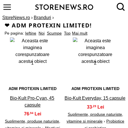
StoreNews.ro
›
Branduri
›
❤ ADM PROTEXIN LIMITED!
Pe pagina:
Ieftine
Noi
Scumpe
Top
Mai mult
1
2
ADM PROTEXIN LIMITED
ADM PROTEXIN LIMITED
Bio-Kult Pro-Cyan, 45
Bio-Kult Everyday, 15 capsule
capsule
33
,29
76
,94
Suplimente, produse naturiste,
Suplimente, produse naturiste,
vitamine si minerale
›
Probiotice
vitamine si minerale
›
Afectiuni
si prebiotice