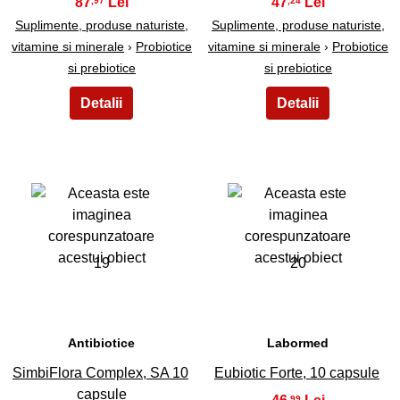
87
47
,97
,24
Suplimente, produse naturiste,
Suplimente, produse naturiste,
vitamine si minerale
›
Probiotice
vitamine si minerale
›
Probiotice
si prebiotice
si prebiotice
19
20
Antibiotice
Labormed
SimbiFlora Complex, SA 10
Eubiotic Forte, 10 capsule
capsule
,99