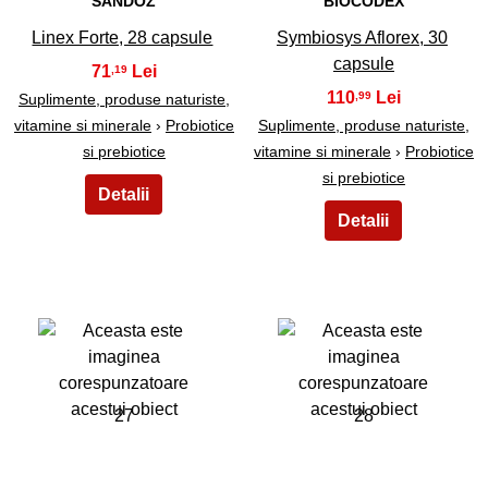
SANDOZ
BIOCODEX
Linex Forte, 28 capsule
Symbiosys Aflorex, 30
capsule
71
,19
110
,99
Suplimente, produse naturiste,
vitamine si minerale
›
Probiotice
Suplimente, produse naturiste,
si prebiotice
vitamine si minerale
›
Probiotice
si prebiotice
27
28