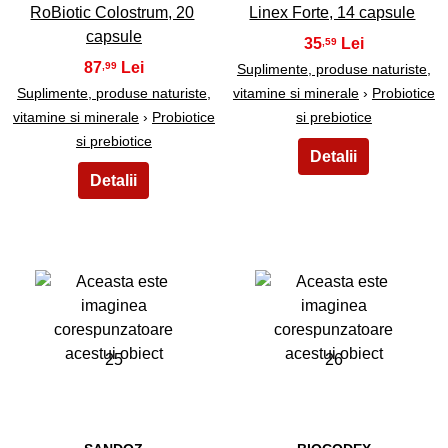
RoBiotic Colostrum, 20
Linex Forte, 14 capsule
capsule
35
,59
87
,99
Suplimente, produse naturiste,
Suplimente, produse naturiste,
vitamine si minerale
›
Probiotice
vitamine si minerale
›
Probiotice
si prebiotice
si prebiotice
25
26