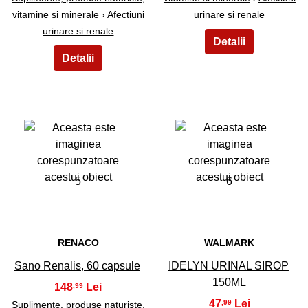
vitamine si minerale
›
Afectiuni
urinare si renale
urinare si renale
5
6
RENACO
WALMARK
Sano Renalis, 60 capsule
IDELYN URINAL SIROP
150ML
148
,99
47
,99
Suplimente, produse naturiste,