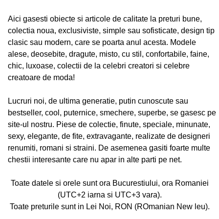
Aici gasesti obiecte si articole de calitate la preturi bune,
colectia noua, exclusiviste, simple sau sofisticate, design tip
clasic sau modern, care se poarta anul acesta. Modele
alese, deosebite, dragute, misto, cu stil, confortabile, faine,
chic, luxoase, colectii de la celebri creatori si celebre
creatoare de moda!
Lucruri noi, de ultima generatie, putin cunoscute sau
bestseller, cool, puternice, smechere, superbe, se gasesc pe
site-ul nostru. Piese de colectie, finute, speciale, minunate,
sexy, elegante, de fite, extravagante, realizate de designeri
renumiti, romani si straini. De asemenea gasiti foarte multe
chestii interesante care nu apar in alte parti pe net.
Toate datele si orele sunt ora Bucurestiului, ora Romaniei
(UTC+2 iarna si UTC+3 vara).
Toate preturile sunt in Lei Noi, RON (ROmanian New leu).