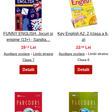
9
10
FUNNY ENGLISH. Jocuri si
Key English A2. 2 (clasa a 6-
enigme (13+) - Sandra…
a)
19
22
,74
,00
Auxiliare scolare
›
Limbi straine
Auxiliare scolare
› Limbi straine
Clasa 7
Clasa 6