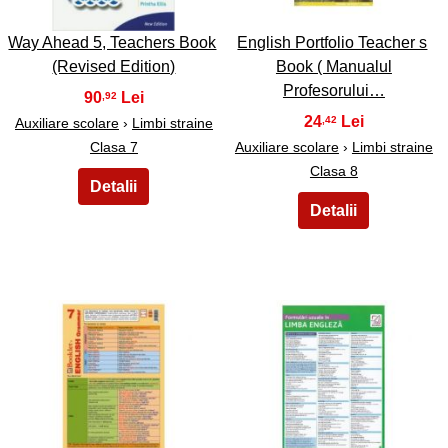
Way Ahead 5, Teachers Book
English Portfolio Teacher s
(Revised Edition)
Book ( Manualul
Profesorului…
90
,92
24
,42
Auxiliare scolare
›
Limbi straine
Clasa 7
Auxiliare scolare
›
Limbi straine
Clasa 8
15
16