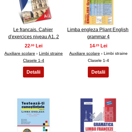
31
32
Le francais. Cahier
Limba engleza Pliant English
d'exercices niveau A1. 2
grammar 4
22
14
,00
,25
Auxiliare scolare
›
Limbi straine
Auxiliare scolare
› Limbi straine
Clasele 1-4
Clasele 1-4
33
34