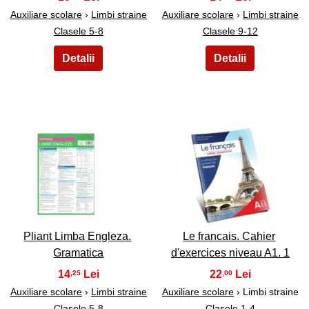
Auxiliare scolare
›
Limbi straine
Auxiliare scolare
›
Limbi straine
Clasele 5-8
Clasele 9-12
41
42
Pliant Limba Engleza.
Le francais. Cahier
Gramatica
d'exercices niveau A1. 1
14
22
,25
,00
Auxiliare scolare
›
Limbi straine
Auxiliare scolare
› Limbi straine
Clasele 5-8
Clasele 1-4