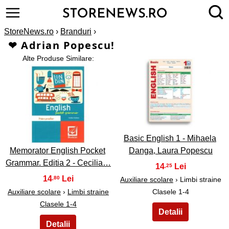
StoreNews.ro
›
Branduri
›
❤ Adrian Popescu!
Alte Produse Similare:
2
1
Basic English 1 - Mihaela
Memorator English Pocket
Danga, Laura Popescu
Grammar. Editia 2 - Cecilia…
14
,25
14
,80
Auxiliare scolare
› Limbi straine
Auxiliare scolare
›
Limbi straine
Clasele 1-4
Clasele 1-4