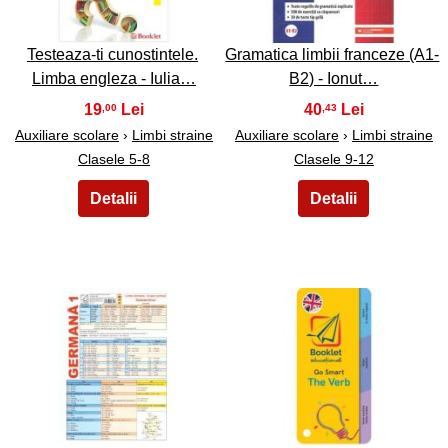
Testeaza-ti cunostintele.
Gramatica limbii franceze (A1-
Limba engleza - Iulia…
B2) - Ionut…
19
40
,00
,43
Auxiliare scolare
›
Limbi straine
Auxiliare scolare
›
Limbi straine
Clasele 5-8
Clasele 9-12
35
36