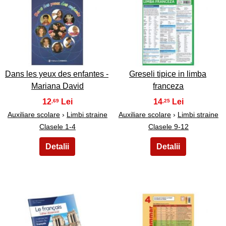
29
30
Dans les yeux des enfantes -
Greseli tipice in limba
Mariana David
franceza
12
14
,69
,25
Auxiliare scolare
›
Limbi straine
Auxiliare scolare
›
Limbi straine
Clasele 1-4
Clasele 9-12