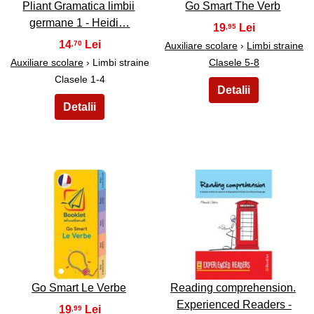
Pliant Gramatica limbii
Go Smart The Verb
germane 1 - Heidi…
19
,95
14
,70
Auxiliare scolare
›
Limbi straine
Auxiliare scolare
› Limbi straine
Clasele 5-8
Clasele 1-4
37
38
Go Smart Le Verbe
Reading comprehension.
Experienced Readers -
19
,99