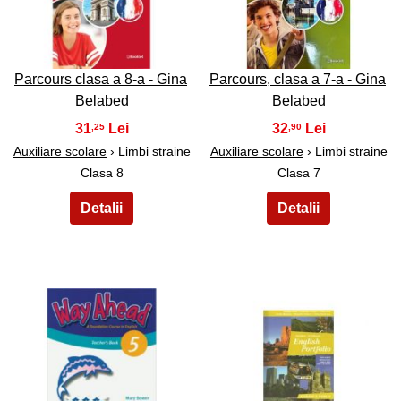
11
12
Parcours clasa a 8-a - Gina
Parcours, clasa a 7-a - Gina
Belabed
Belabed
31
32
,25
,90
Auxiliare scolare
› Limbi straine
Auxiliare scolare
› Limbi straine
Clasa 8
Clasa 7
13
14