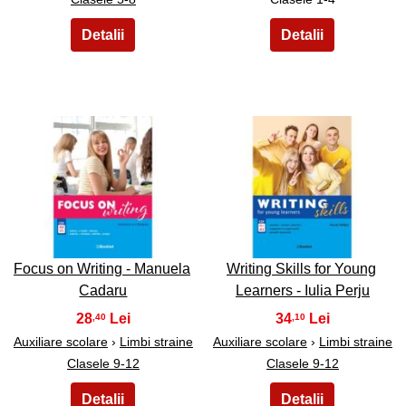
43
44
Focus on Writing - Manuela
Writing Skills for Young
Cadaru
Learners - Iulia Perju
28
34
,40
,10
Auxiliare scolare
›
Limbi straine
Auxiliare scolare
›
Limbi straine
Clasele 9-12
Clasele 9-12