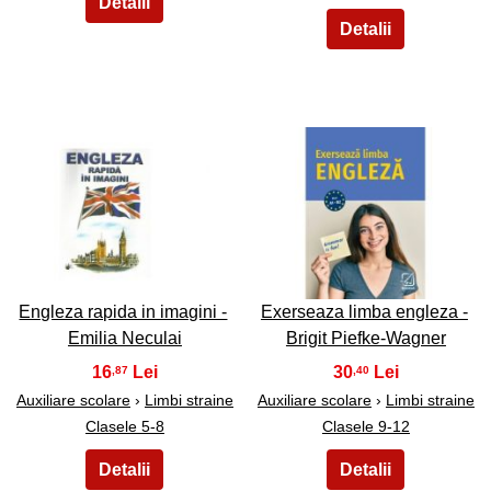
23
24
Engleza rapida in imagini -
Exerseaza limba engleza -
Emilia Neculai
Brigit Piefke-Wagner
16
30
,87
,40
Auxiliare scolare
›
Limbi straine
Auxiliare scolare
›
Limbi straine
Clasele 5-8
Clasele 9-12