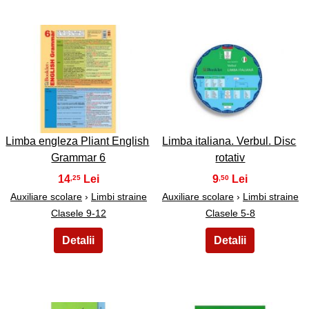
47
48
Limba engleza Pliant English
Limba italiana. Verbul. Disc
Grammar 6
rotativ
14
9
,25
,50
Auxiliare scolare
›
Limbi straine
Auxiliare scolare
›
Limbi straine
Clasele 9-12
Clasele 5-8