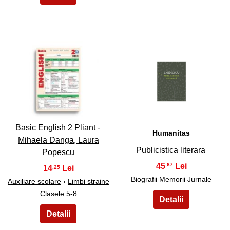
3
4
Basic English 2 Pliant -
Humanitas
Mihaela Danga, Laura
Publicistica literara
Popescu
45
,67
14
,25
Biografii Memorii Jurnale
Auxiliare scolare
›
Limbi straine
Clasele 5-8