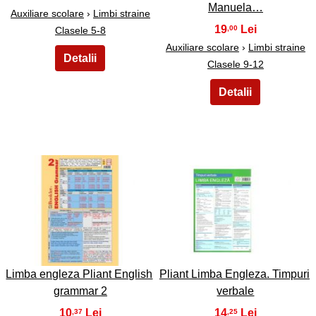
Manuela…
Auxiliare scolare
›
Limbi straine
19
,00
Clasele 5-8
Auxiliare scolare
›
Limbi straine
Clasele 9-12
39
40
Limba engleza Pliant English
Pliant Limba Engleza. Timpuri
grammar 2
verbale
10
14
,37
,25