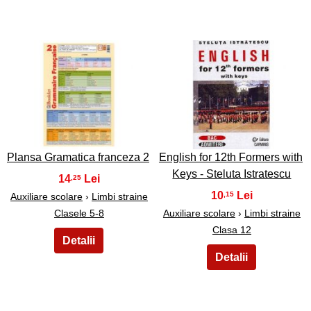
5
6
Plansa Gramatica franceza 2
English for 12th Formers with
Keys - Steluta Istratescu
14
,25
10
,15
Auxiliare scolare
›
Limbi straine
Clasele 5-8
Auxiliare scolare
›
Limbi straine
Clasa 12