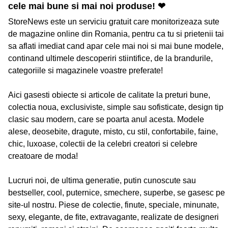
cele mai bune si mai noi produse! ❤
StoreNews este un serviciu gratuit care monitorizeaza sute
de magazine online din Romania, pentru ca tu si prietenii tai
sa aflati imediat cand apar cele mai noi si mai bune modele,
continand ultimele descoperiri stiintifice, de la brandurile,
categoriile si magazinele voastre preferate!
Aici gasesti obiecte si articole de calitate la preturi bune,
colectia noua, exclusiviste, simple sau sofisticate, design tip
clasic sau modern, care se poarta anul acesta. Modele
alese, deosebite, dragute, misto, cu stil, confortabile, faine,
chic, luxoase, colectii de la celebri creatori si celebre
creatoare de moda!
Lucruri noi, de ultima generatie, putin cunoscute sau
bestseller, cool, puternice, smechere, superbe, se gasesc pe
site-ul nostru. Piese de colectie, finute, speciale, minunate,
sexy, elegante, de fite, extravagante, realizate de designeri