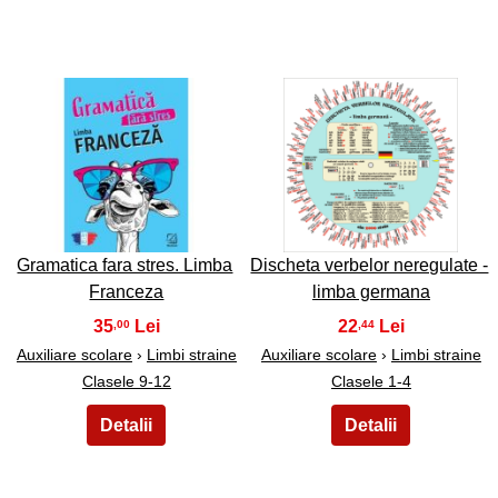
25
26
Gramatica fara stres. Limba
Discheta verbelor neregulate -
Franceza
limba germana
35
22
,00
,44
Auxiliare scolare
›
Limbi straine
Auxiliare scolare
›
Limbi straine
Clasele 9-12
Clasele 1-4