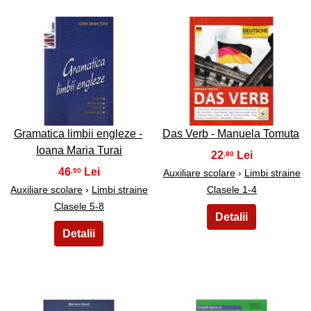
27
28
Gramatica limbii engleze -
Das Verb - Manuela Tomuta
Ioana Maria Turai
22
,80
46
,90
Auxiliare scolare
›
Limbi straine
Auxiliare scolare
›
Limbi straine
Clasele 1-4
Clasele 5-8