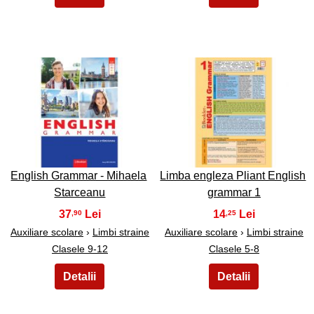
45
46
English Grammar - Mihaela
Limba engleza Pliant English
Starceanu
grammar 1
37
14
,90
,25
Auxiliare scolare
›
Limbi straine
Auxiliare scolare
›
Limbi straine
Clasele 9-12
Clasele 5-8