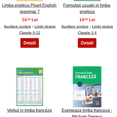
Limba engleza Pliant English
Formulari uzuale in limba
grammar 7
engleza
14
14
,25
,50
Auxiliare scolare
›
Limbi straine
Auxiliare scolare
›
Limbi straine
Clasele 9-12
Clasele 1-4
17
18
Verbul in limba franceza
Exerseaza limba franceza -
Michael Deneux