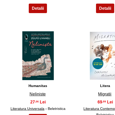
16
17
Humanitas
Litera
Neliniste
Migratii
27
69
,06
,99
Literatura Universala
› Beletristica
Literatura Contem
Beletristica