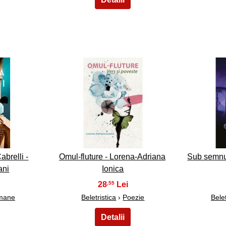
8
abrelli -
Omul-fluture - Lorena-Adriana
Sub semnul
ani
Ionica
28
,55
mane
Beletristica
›
Poezie
Belet