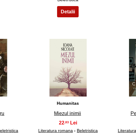
23
Humanitas
gru
Miezul inimii
Pe
22
,83
eletristica
Literatura romana
›
Beletristica
Literatu