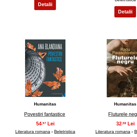
21
22
Humanitas
Humanitas
Povestiri fantastice
Fluturele ne
54
32
,97
,98
Literatura romana
›
Beletristica
Literatura romana
›
B