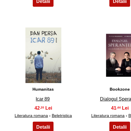
31
32
Humanitas
Bookzone
Icar 89
Dialogul Spera
42
41
,20
,44
Literatura romana
›
Beletristica
Literatura romana
›
B