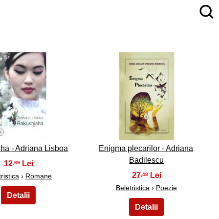
4
5
ha - Adriana Lisboa
Enigma plecarilor - Adriana
Badilescu
12
,69
27
,48
ristica
›
Romane
Beletristica
›
Poezie