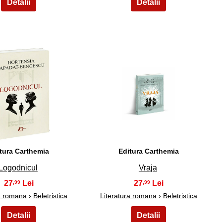
34
35
tura Carthemia
Editura Carthemia
Logodnicul
Vraja
27
27
,99
,99
ra romana
›
Beletristica
Literatura romana
›
Beletristica