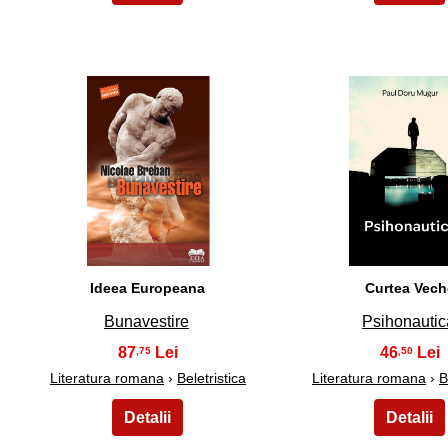
36
37
Ideea Europeana
Curtea Vech
Bunavestire
Psihonautic
87
46
,75
,50
Literatura romana
›
Beletristica
Literatura romana
›
B