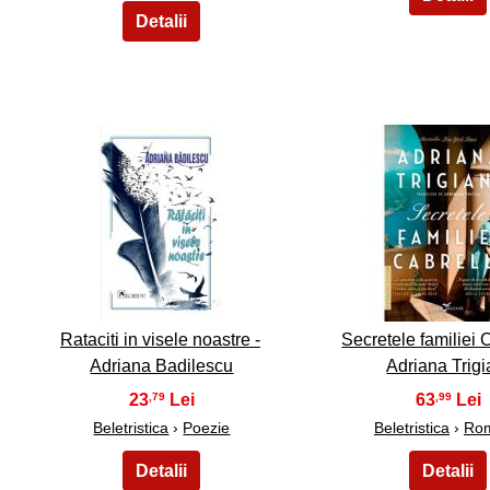
6
7
Rataciti in visele noastre -
Secretele familiei C
Adriana Badilescu
Adriana Trigi
23
63
,79
,99
Beletristica
›
Poezie
Beletristica
›
Ro