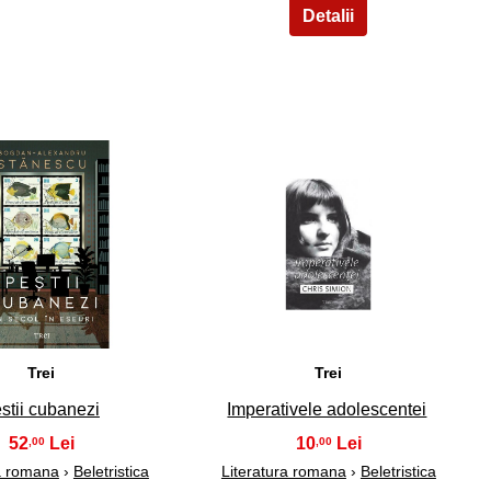
24
25
Trei
Trei
stii cubanezi
Imperativele adolescentei
52
10
,00
,00
ra romana
›
Beletristica
Literatura romana
›
Beletristica