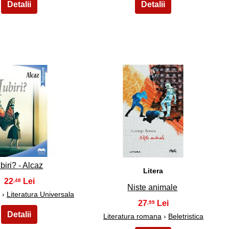
19
20
ubiri? - Alcaz
Litera
22
,48
Niste animale
›
Literatura Universala
27
,99
Literatura romana
›
Beletristica