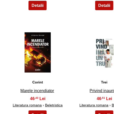
26
27
Corint
Trei
Marele incendiator
Privind inaun
46
46
,43
,51
Literatura romana
›
Beletristica
Literatura romana
›
B