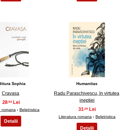
39
40
ditura Sophia
Humanitas
Cravasa
Radu Paraschivescu, In virtutea
ineptiei
28
,54
31
,29
ra romana
›
Beletristica
Literatura romana
›
Beletristica