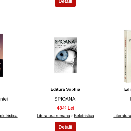
33
Editura Sophia
Edi
ntei
SPIOANA
48
,00
eletristica
Literatura romana
›
Beletristica
Literatu