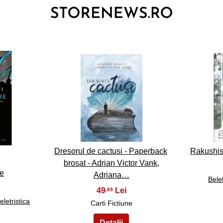
3
Dresorul de cactusi - Paperback
Rakushis
brosat - Adrian Victor Vank,
re
Adriana…
Belet
49
,69
eletristica
Carti Fictiune