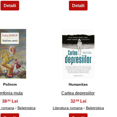
29
30
Polirom
Humanitas
imfonia muta
Cartea depresiilor
38
32
,02
,98
ra romana
›
Beletristica
Literatura romana
›
Beletristica