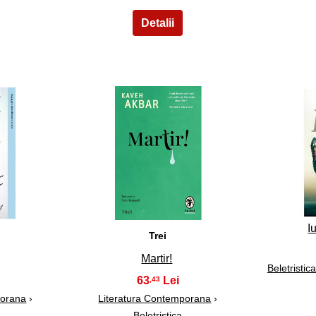
18
I
Trei
Martir!
Beletristica
63
,43
porana
›
Literatura Contemporana
›
Beletristica