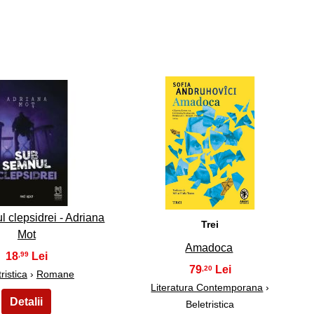
9
10
 clepsidrei - Adriana
Trei
Mot
Amadoca
18
,99
79
,20
ristica
›
Romane
Literatura Contemporana
›
Beletristica