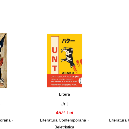
13
Litera
e
Unt
45
,49
porana
›
Literatura Contemporana
›
Literatura
Beletristica