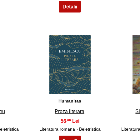
28
Humanitas
tru
Proza literara
S
56
,66
eletristica
Literatura romana
›
Beletristica
Literatu