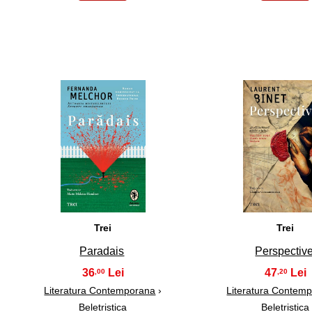
11
12
Trei
Trei
Paradais
Perspectiv
36
47
,00
,20
Literatura Contemporana
›
Literatura Contem
Beletristica
Beletristica