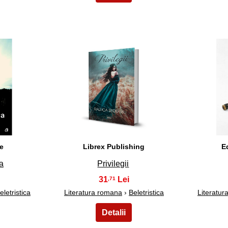
38
e
Librex Publishing
E
a
Privilegii
31
,71
eletristica
Literatura romana
›
Beletristica
Literatu