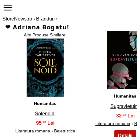
StoreNews.ro
›
Branduri
›
❤ Adriana Bogatu!
Alte Produse Similare:
2
1
Humanitas
Humanitas
Supravietui
Solenoid
32
,98
95
,20
Literatura romana
›
B
Literatura romana
›
Beletristica