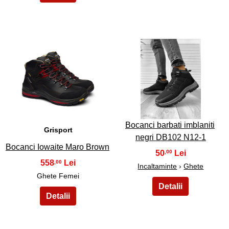
3
4
Bocanci barbati imblaniti
Grisport
negri DB102 N12-1
Bocanci Iowaite Maro Brown
50
,00
558
,00
Incaltaminte
›
Ghete
Ghete Femei