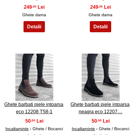
249
249
,00
,00
Ghete dama
Ghete dama
39
40
Ghete barbati piele intoarsa
Ghete barbati piele intoarsa
eco 12208 T58-1
neagra eco 12207…
50
50
,00
,00
Incaltaminte
› Ghete / Bocanci
Incaltaminte
› Ghete / Bocanci