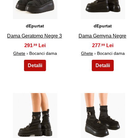
dEpurtat
dEpurtat
Dama Geratomo Negre 3
Dama Gemyna Negre
291
277
,99
,99
Ghete
› Bocanci dama
Ghete
› Bocanci dama
11
12