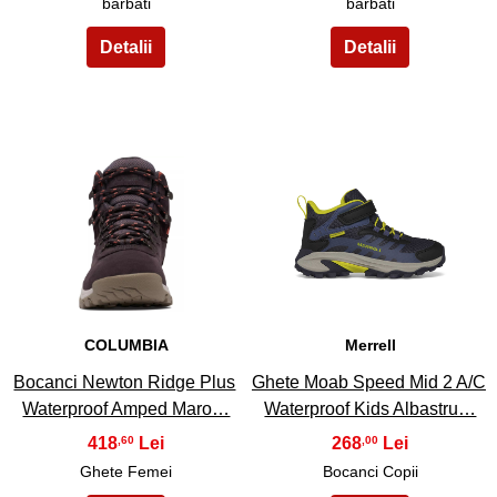
barbati
barbati
41
42
COLUMBIA
Merrell
Bocanci Newton Ridge Plus
Ghete Moab Speed Mid 2 A/C
Waterproof Amped Maro…
Waterproof Kids Albastru…
418
268
,60
,00
Ghete Femei
Bocanci Copii