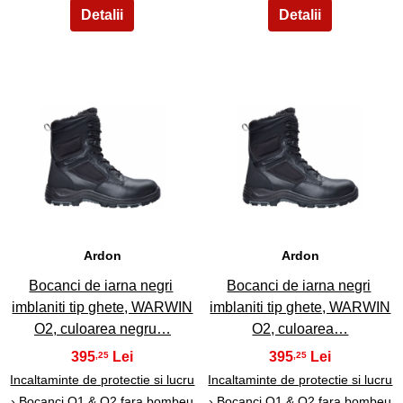
43
44
Ardon
Ardon
Bocanci de iarna negri
Bocanci de iarna negri
imblaniti tip ghete, WARWIN
imblaniti tip ghete, WARWIN
O2, culoarea negru…
O2, culoarea…
395
395
,25
,25
Incaltaminte de protectie si lucru
Incaltaminte de protectie si lucru
› Bocanci O1 & O2 fara bombeu
› Bocanci O1 & O2 fara bombeu