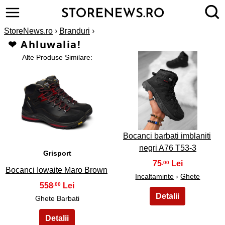
StoreNews.ro
›
Branduri
›
❤ Ahluwalia!
Alte Produse Similare:
2
1
Bocanci barbati imblaniti
negri A76 T53-3
Grisport
75
,00
Bocanci Iowaite Maro Brown
Incaltaminte
›
Ghete
558
,00
Ghete Barbati