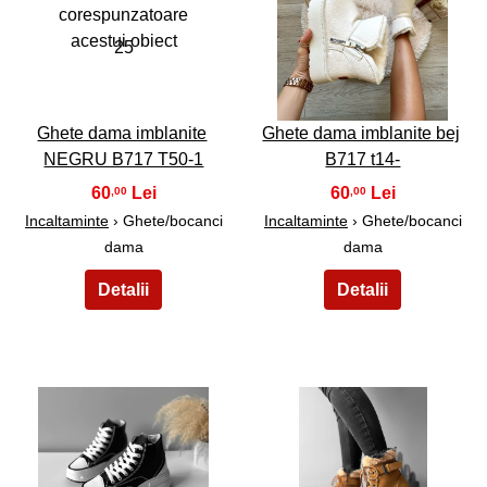
25
26
Ghete dama imblanite
Ghete dama imblanite bej
NEGRU B717 T50-1
B717 t14-
60
60
,00
,00
Incaltaminte
› Ghete/bocanci
Incaltaminte
› Ghete/bocanci
dama
dama
27
28