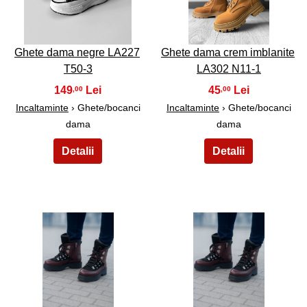
Ghete dama negre LA227
Ghete dama crem imblanite
T50-3
LA302 N11-1
149
45
,00
,00
Incaltaminte
› Ghete/bocanci
Incaltaminte
› Ghete/bocanci
dama
dama
29
30