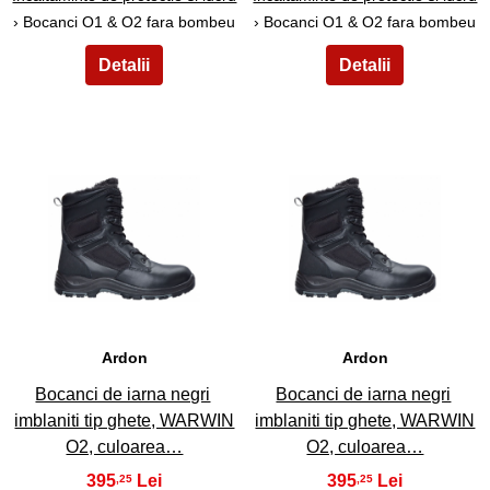
› Bocanci O1 & O2 fara bombeu
› Bocanci O1 & O2 fara bombeu
47
48
Ardon
Ardon
Bocanci de iarna negri
Bocanci de iarna negri
imblaniti tip ghete, WARWIN
imblaniti tip ghete, WARWIN
O2, culoarea…
O2, culoarea…
395
395
,25
,25