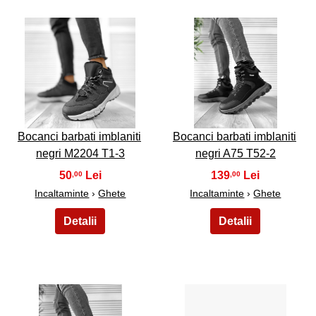
5
6
Bocanci barbati imblaniti
Bocanci barbati imblaniti
negri M2204 T1-3
negri A75 T52-2
50
139
,00
,00
Incaltaminte
›
Ghete
Incaltaminte
›
Ghete