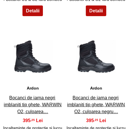
45
46
Ardon
Ardon
Bocanci de iarna negri
Bocanci de iarna negri
imblaniti tip ghete, WARWIN
imblaniti tip ghete, WARWIN
O2, culoarea…
O2, culoarea negru…
395
395
,25
,25
Incaltaminte de protectie si lucru
Incaltaminte de protectie si lucru