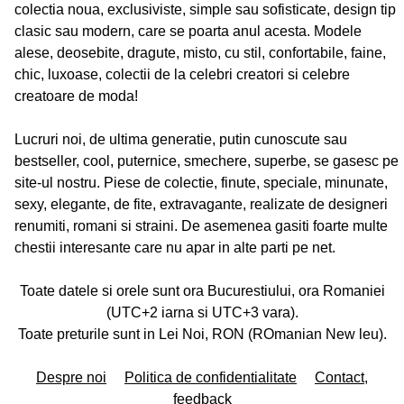
colectia noua, exclusiviste, simple sau sofisticate, design tip
clasic sau modern, care se poarta anul acesta. Modele
alese, deosebite, dragute, misto, cu stil, confortabile, faine,
chic, luxoase, colectii de la celebri creatori si celebre
creatoare de moda!
Lucruri noi, de ultima generatie, putin cunoscute sau
bestseller, cool, puternice, smechere, superbe, se gasesc pe
site-ul nostru. Piese de colectie, finute, speciale, minunate,
sexy, elegante, de fite, extravagante, realizate de designeri
renumiti, romani si straini. De asemenea gasiti foarte multe
chestii interesante care nu apar in alte parti pe net.
Toate datele si orele sunt ora Bucurestiului, ora Romaniei
(UTC+2 iarna si UTC+3 vara).
Toate preturile sunt in Lei Noi, RON (ROmanian New leu).
Despre noi
Politica de confidentialitate
Contact,
feedback