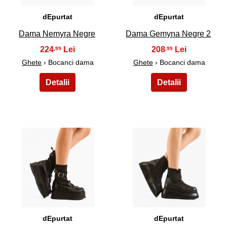
dEpurtat
dEpurtat
Dama Nemyra Negre
Dama Gemyna Negre 2
224
208
,99
,99
Ghete
› Bocanci dama
Ghete
› Bocanci dama
13
14
dEpurtat
dEpurtat