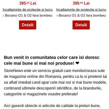
395
395
,25
,25
Incaltaminte de protectie si lucru
Incaltaminte de protectie si lucru
› Bocanci O1 & O2 fara bombeu
› Bocanci O1 & O2 fara bombeu
Bun venit in comunitatea celor care isi doresc
cele mai bune si mai noi produse! ❤
StoreNews este un serviciu gratuit care monitorizeaza sute
de magazine online din Romania, pentru ca tu si prietenii tai
sa aflati imediat cand apar cele mai noi si mai bune modele,
continand ultimele descoperiri stiintifice, de la brandurile,
categoriile si magazinele voastre preferate!
Aici gasesti obiecte si articole de calitate la preturi bune,