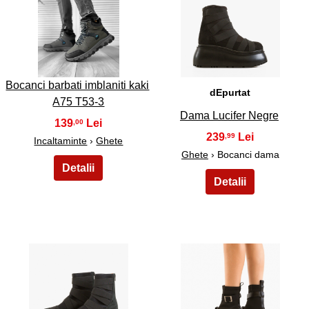
7
8
Bocanci barbati imblaniti kaki
dEpurtat
A75 T53-3
Dama Lucifer Negre
139
,00
239
,99
Incaltaminte
›
Ghete
Ghete
› Bocanci dama
9
10