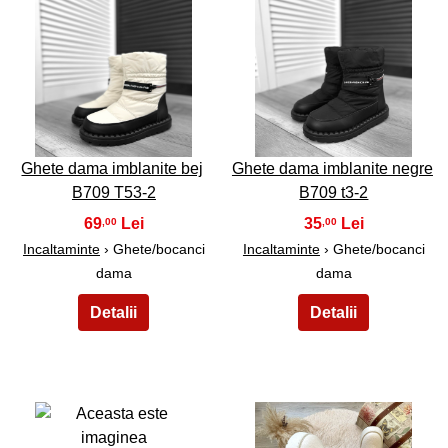
23
24
Ghete dama imblanite bej
Ghete dama imblanite negre
B709 T53-2
B709 t3-2
69
35
,00
,00
Incaltaminte
› Ghete/bocanci
Incaltaminte
› Ghete/bocanci
dama
dama