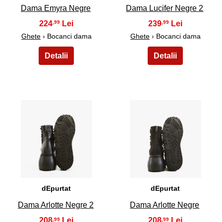
Dama Emyra Negre
Dama Lucifer Negre 2
224
239
,99
,99
Ghete
› Bocanci dama
Ghete
› Bocanci dama
15
16
dEpurtat
dEpurtat
Dama Arlotte Negre 2
Dama Arlotte Negre
208
208
,99
,99