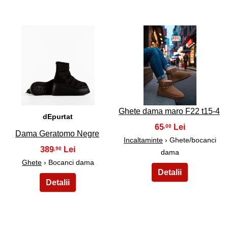
21
22
Ghete dama maro F22 t15-4
dEpurtat
65
,00
Dama Geratomo Negre
Incaltaminte
› Ghete/bocanci
389
,90
dama
Ghete
› Bocanci dama