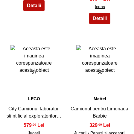
Icons
37
38
LEGO
Mattel
City Camionul laborator
Camionul pentru Limonada
stiintific al exploratorilor…
Barbie
579
329
,00
,00
Jucarii
Jucarii ›
Papusi si accesorii