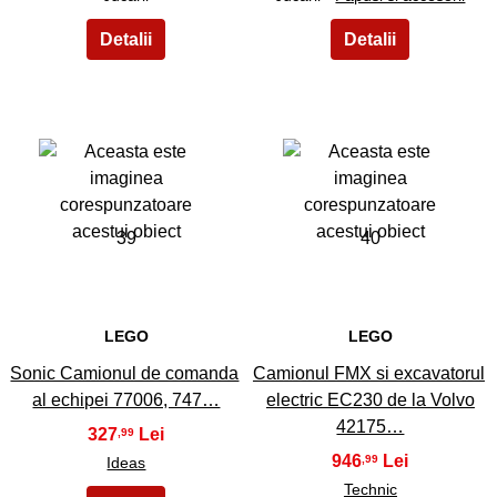
39
40
LEGO
LEGO
Sonic Camionul de comanda
Camionul FMX si excavatorul
al echipei 77006, 747…
electric EC230 de la Volvo
42175…
327
,99
946
,99
Ideas
Technic