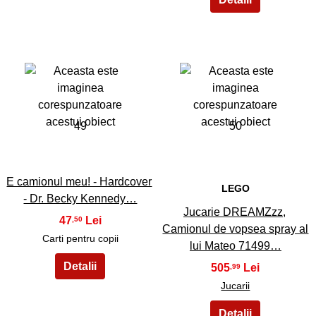
49
50
E camionul meu! - Hardcover
LEGO
- Dr. Becky Kennedy…
Jucarie DREAMZzz,
47
,50
Camionul de vopsea spray al
Carti pentru copii
lui Mateo 71499…
505
,99
Jucarii