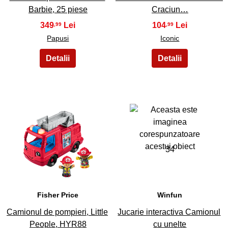
Barbie, 25 piese
Craciun…
349
104
,99
,99
Papusi
Iconic
33
34
Fisher Price
Winfun
Camionul de pompieri, Little
Jucarie interactiva Camionul
People, HYR88
cu unelte