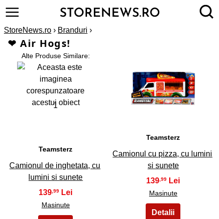
StoreNews.ro
›
Branduri
›
❤ Air Hogs!
Alte Produse Similare:
2
1
Teamsterz
Teamsterz
Camionul cu pizza, cu lumini
Camionul de inghetata, cu
si sunete
lumini si sunete
139
,99
139
,99
Masinute
Masinute