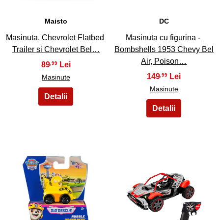
Maisto
DC
Masinuta, Chevrolet Flatbed
Masinuta cu figurina -
Trailer si Chevrolet Bel…
Bombshells 1953 Chevy Bel
Air, Poison…
89
,99
149
,99
Masinute
Masinute
25
26