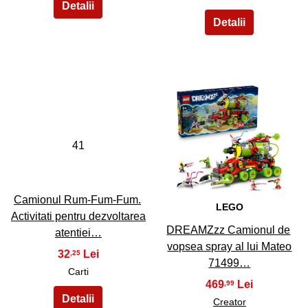
41
42
Camionul Rum-Fum-Fum.
LEGO
Activitati pentru dezvoltarea
DREAMZzz Camionul de
atentiei…
vopsea spray al lui Mateo
32
,25
71499…
Carti
469
,99
Creator