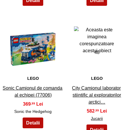
47
48
LEGO
LEGO
Sonic Camionul de comanda
City Camionul laborator
al echipei (77006)
stiintific al exploratorilor
arctici…
369
,99
582
,99
Sonic the Hedgehog
Jucarii