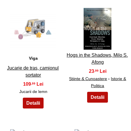
9
10
Hogs in the Shadows, Milo S.
Viga
Afong
Jucarie de tras, camionul
23
,99
sortator
Stiinte & Cunoastere
›
Istorie &
109
,99
Politica
Jucarii de lemn