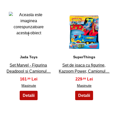
7
8
Jada Toys
SuperThings
Set Marvel - Figurina
Set de joaca cu figurine,
Deadpool si Camionul…
Kazoom Power, Camionul…
161
229
,99
,99
Masinute
Masinute