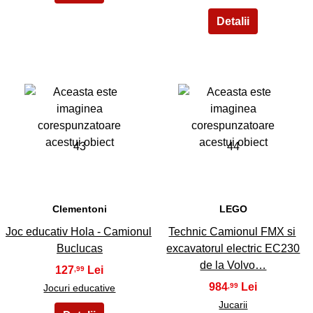
43
44
Clementoni
LEGO
Joc educativ Hola - Camionul
Technic Camionul FMX si
Buclucas
excavatorul electric EC230
de la Volvo…
127
,99
984
,99
Jocuri educative
Jucarii