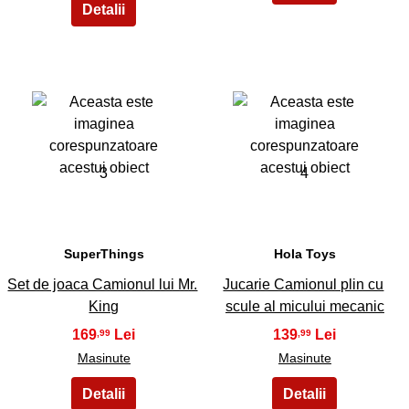
3
4
SuperThings
Hola Toys
Set de joaca Camionul lui Mr.
Jucarie Camionul plin cu
King
scule al micului mecanic
169
139
,99
,99
Masinute
Masinute