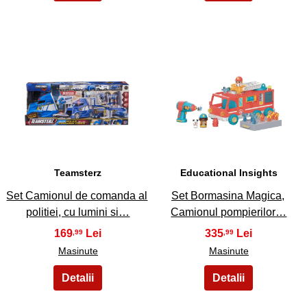
5
6
Teamsterz
Educational Insights
Set Camionul de comanda al
Set Bormasina Magica,
politiei, cu lumini si…
Camionul pompierilor…
169
335
,99
,99
Masinute
Masinute