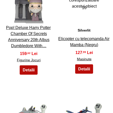
15
16
Pop! Deluxe Harry Potter
Silverlit
Chamber Of Secrets
Elicopter cu telecomanda Air
Anniversary 20th Albus
Mamba (Negru)
Dumbledore With…
127
,99
159
,62
Masinute
Figurine Jocuri