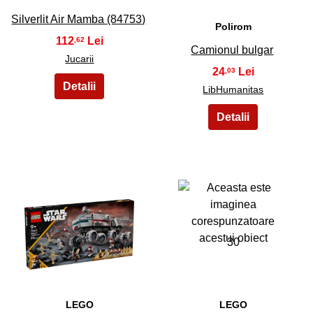
Silverlit Air Mamba (84753)
Polirom
112
,62
Camionul bulgar
Jucarii
24
,03
LibHumanitas
29
30
LEGO
LEGO