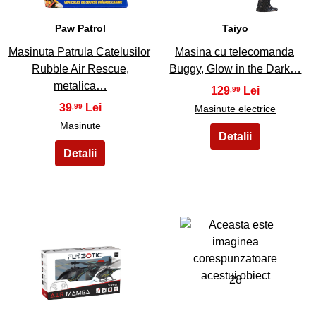
Paw Patrol
Taiyo
Masinuta Patrula Catelusilor
Masina cu telecomanda
Rubble Air Rescue,
Buggy, Glow in the Dark…
metalica…
129
,99
39
,99
Masinute electrice
Masinute
27
28