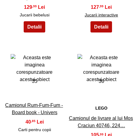
129
127
,99
,99
Jucarii bebelusi
Jucarii interactive
35
36
Camionul Rum-Fum-Fum -
LEGO
Board book - Univers
Camionul de livrare al lui Mos
40
,85
Craciun 40746, 224…
Carti pentru copii
105
,99