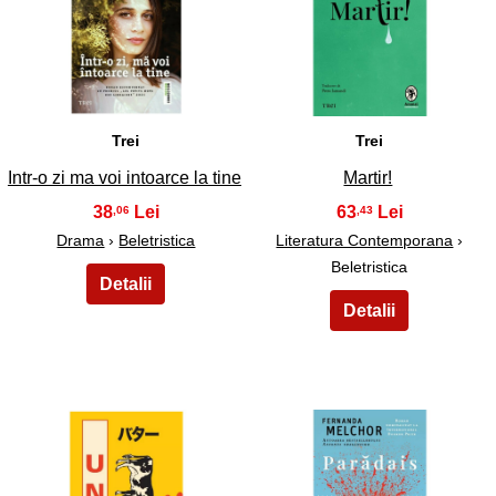
9
10
Trei
Trei
Intr-o zi ma voi intoarce la tine
Martir!
38
63
,06
,43
Drama
›
Beletristica
Literatura Contemporana
›
Beletristica