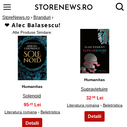
StoreNews.ro
›
Branduri
›
❤ Alec Balasescu!
Alte Produse Similare:
2
1
Humanitas
Humanitas
Supravietuire
Solenoid
32
,98
95
,20
Literatura romana
›
Beletristica
Literatura romana
›
Beletristica