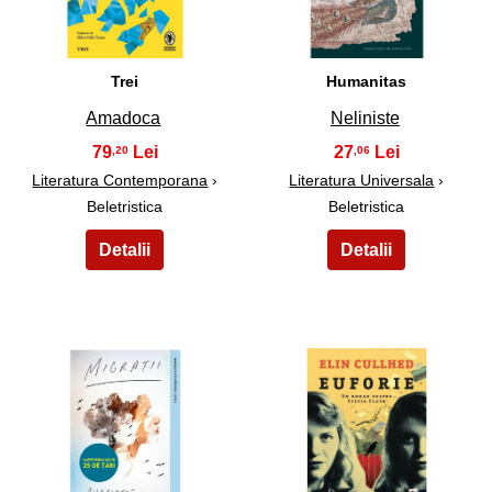
Trei
Humanitas
Amadoca
Neliniste
79
27
,20
,06
Literatura Contemporana
›
Literatura Universala
›
Beletristica
Beletristica
15
16