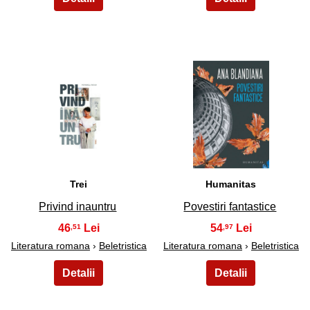
27
28
Trei
Humanitas
Privind inauntru
Povestiri fantastice
46
54
,51
,97
Literatura romana
›
Beletristica
Literatura romana
›
Beletristica