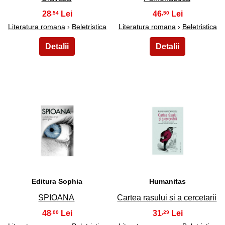
28
46
,54
,50
Literatura romana
›
Beletristica
Literatura romana
›
Beletristica
41
42
Editura Sophia
Humanitas
SPIOANA
Cartea rasului si a cercetarii
48
31
,00
,29