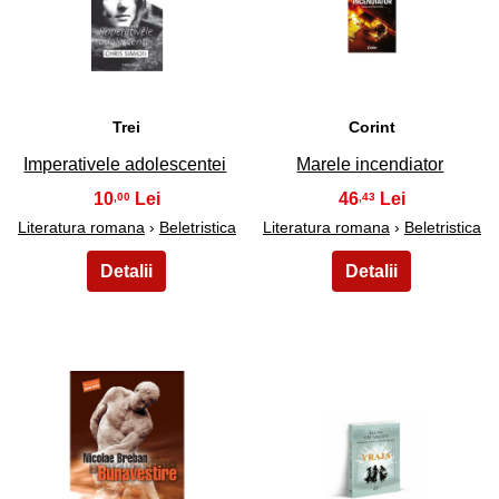
33
34
Trei
Corint
Imperativele adolescentei
Marele incendiator
10
46
,00
,43
Literatura romana
›
Beletristica
Literatura romana
›
Beletristica
35
36