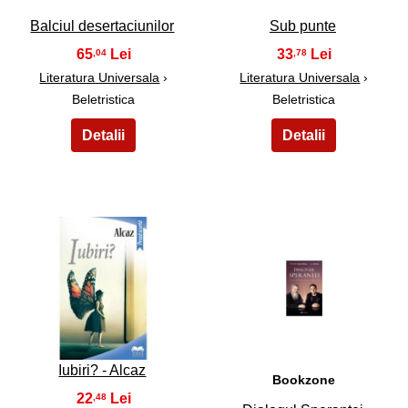
Balciul desertaciunilor
Sub punte
65
33
,04
,78
Literatura Universala
›
Literatura Universala
›
Beletristica
Beletristica
21
22
Iubiri? - Alcaz
Bookzone
22
,48