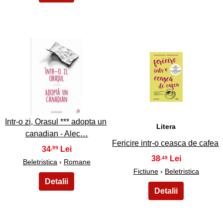
3
4
Intr-o zi, Orasul *** adopta un
Litera
canadian - Alec…
Fericire intr-o ceasca de cafea
34
,99
38
,49
Beletristica
›
Romane
Fictiune
›
Beletristica