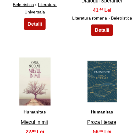
Dialogul Sperantei
Beletristica
›
Literatura
41
,44
Universala
Literatura romana
›
Beletristica
23
24
Humanitas
Humanitas
Miezul inimii
Proza literara
22
56
,83
,66