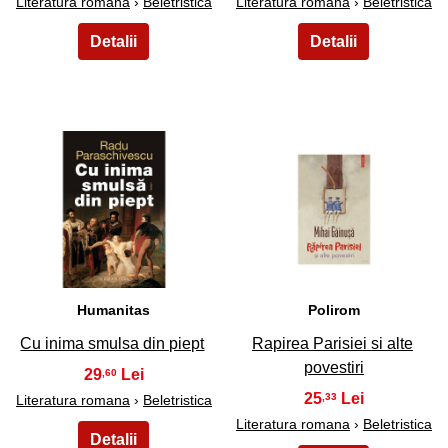
Literatura romana
›
Beletristica
Literatura romana
›
Beletristica
43
44
Humanitas
Polirom
Cu inima smulsa din piept
Rapirea Parisiei si alte
povestiri
29
,60
25
,33
Literatura romana
›
Beletristica
Literatura romana
›
Beletristica