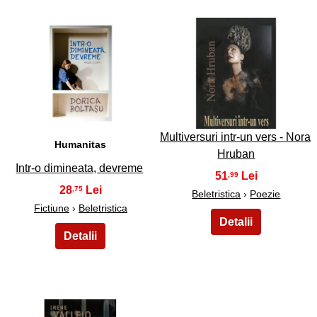
5
6
Multiversuri intr-un vers - Nora
Humanitas
Hruban
Intr-o dimineata, devreme
51
,99
28
,75
Beletristica
›
Poezie
Fictiune
›
Beletristica