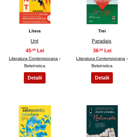
11
12
Litera
Trei
Unt
Paradais
45
36
,49
,00
Literatura Contemporana
›
Literatura Contemporana
›
Beletristica
Beletristica
13
14