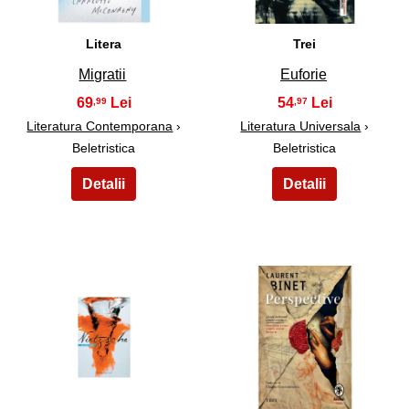
Litera
Trei
Migratii
Euforie
69
54
,99
,97
Literatura Contemporana
›
Literatura Universala
›
Beletristica
Beletristica
17
18