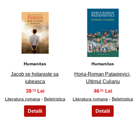
49
50
Humanitas
Humanitas
Jacob se hotaraste sa
Horia-Roman Patapievici,
iubeasca
Ultimul Culianu
39
46
,75
,51
Literatura romana
›
Beletristica
Literatura romana
›
Beletristica