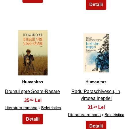
45
46
Humanitas
Humanitas
Drumul spre Soare-Rasare
Radu Paraschivescu, In
virtutea ineptiei
35
,52
31
,29
Literatura romana
›
Beletristica
Literatura romana
›
Beletristica