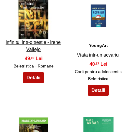
7
8
Infinitul intr-o trestie - Irene
YoungArt
Vallejo
Viata intr-un acvariu
49
,99
40
,17
Beletristica
›
Romane
Carti pentru adolescenti ›
Beletristica