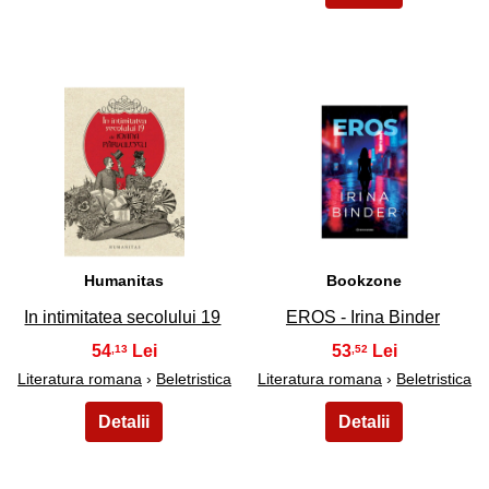
47
48
Humanitas
Bookzone
In intimitatea secolului 19
EROS - Irina Binder
54
53
,13
,52
Literatura romana
›
Beletristica
Literatura romana
›
Beletristica