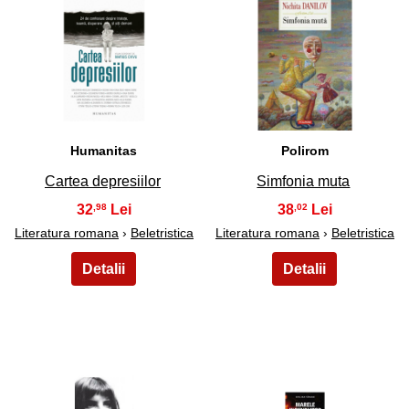
31
32
Humanitas
Polirom
Cartea depresiilor
Simfonia muta
32
38
,98
,02
Literatura romana
›
Beletristica
Literatura romana
›
Beletristica