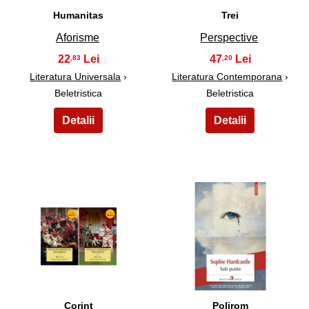
Humanitas
Trei
Aforisme
Perspective
22
47
,83
,20
Literatura Universala
›
Literatura Contemporana
›
Beletristica
Beletristica
19
20
Corint
Polirom