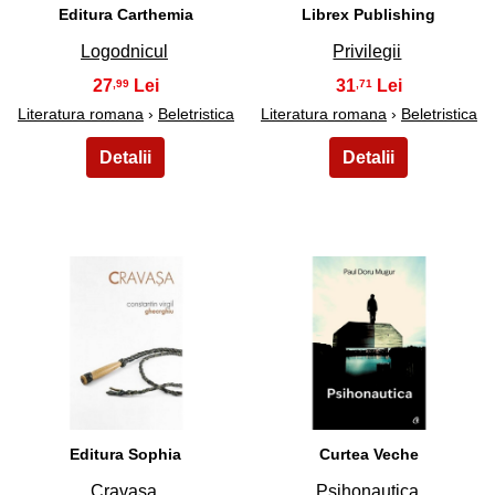
Editura Carthemia
Librex Publishing
Logodnicul
Privilegii
27
31
,99
,71
Literatura romana
›
Beletristica
Literatura romana
›
Beletristica
39
40
Editura Sophia
Curtea Veche
Cravasa
Psihonautica