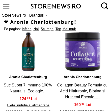
StoreNews.ro
›
Branduri
›
❤ Aronia Charlottenburg!
Pe pagina:
Ieftine
Noi
Scumpe
Top
Mai mult
1
2
Aronia Charlottenburg
Aronia Charlottenburg
Suc Super 7 Immuno 100%
Collagen Beauty Formula cu
Natural si Ecologic…
Acid Hialuronic, Biotina si
Nutrienti Esentiali…
124
,00
160
,00
Dieta, nutritie si alimentatie
sanatoasa
›
Bauturi si sucuri
Remedii si suplimente pentru