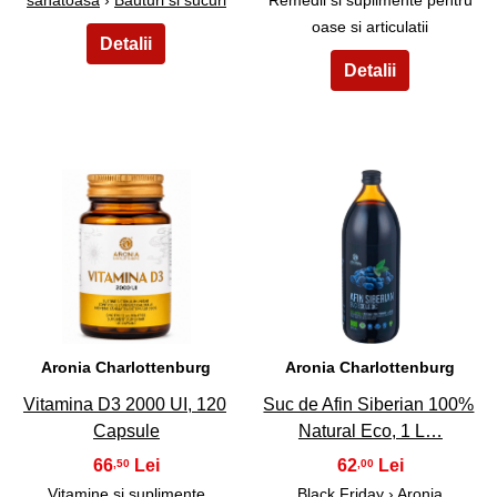
oase si articulatii
3
4
Aronia Charlottenburg
Aronia Charlottenburg
Vitamina D3 2000 UI, 120
Suc de Afin Siberian 100%
Capsule
Natural Eco, 1 L…
66
62
,50
,00
Vitamine si suplimente
Black Friday
›
Aronia