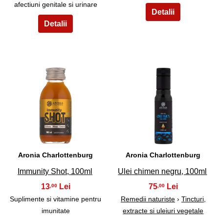
afectiuni genitale si urinare
15
16
Aronia Charlottenburg
Aronia Charlottenburg
Immunity Shot, 100ml
Ulei chimen negru, 100ml
13
75
,00
,00
Suplimente si vitamine pentru
Remedii naturiste
›
Tincturi,
imunitate
extracte si uleiuri vegetale