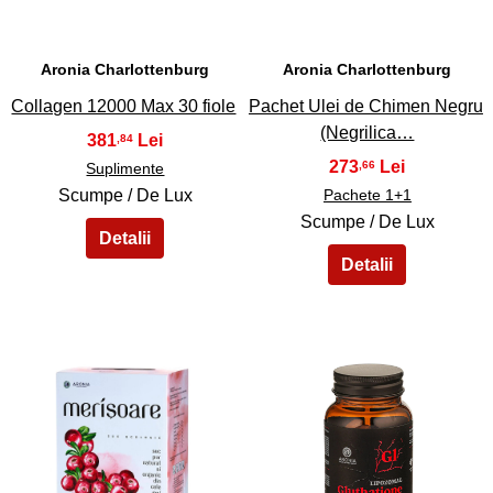
Aronia Charlottenburg
Aronia Charlottenburg
Collagen 12000 Max 30 fiole
Pachet Ulei de Chimen Negru
(Negrilica…
381
,84
273
,66
Suplimente
Scumpe / De Lux
Pachete 1+1
Scumpe / De Lux
43
44