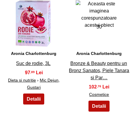
29
30
Aronia Charlottenburg
Aronia Charlottenburg
Suc de rodie, 3L
Bronze & Beauty pentru un
Bronz Sanatos, Piele Tanara
97
,89
si Par…
Dieta si nutritie
›
Mic Dejun,
102
,76
Gustari
Cosmetice