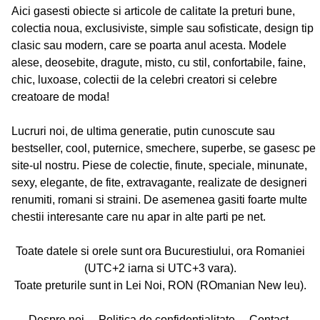
Aici gasesti obiecte si articole de calitate la preturi bune,
colectia noua, exclusiviste, simple sau sofisticate, design tip
clasic sau modern, care se poarta anul acesta. Modele
alese, deosebite, dragute, misto, cu stil, confortabile, faine,
chic, luxoase, colectii de la celebri creatori si celebre
creatoare de moda!
Lucruri noi, de ultima generatie, putin cunoscute sau
bestseller, cool, puternice, smechere, superbe, se gasesc pe
site-ul nostru. Piese de colectie, finute, speciale, minunate,
sexy, elegante, de fite, extravagante, realizate de designeri
renumiti, romani si straini. De asemenea gasiti foarte multe
chestii interesante care nu apar in alte parti pe net.
Toate datele si orele sunt ora Bucurestiului, ora Romaniei
(UTC+2 iarna si UTC+3 vara).
Toate preturile sunt in Lei Noi, RON (ROmanian New leu).
Despre noi
Politica de confidentialitate
Contact,