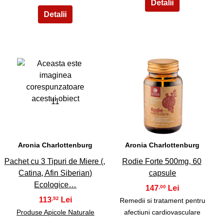
11
12
Aronia Charlottenburg
Aronia Charlottenburg
Pachet cu 3 Tipuri de Miere (,
Rodie Forte 500mg, 60
Catina, Afin Siberian)
capsule
Ecologice…
147
,00
113
,92
Remedii si tratament pentru
Produse Apicole Naturale
afectiuni cardiovasculare