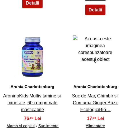
7
8
Aronia Charlottenburg
Aronia Charlottenburg
AroninoKids Multivitamine si
Suc de Mar, Ghimbir si
minerale, 60 comprimate
Curcuma Ginger Buzz
masticabile
Ecologic/Bio…
76
17
,00
,95
Mama si copilul
›
Suplimente
Alimentare