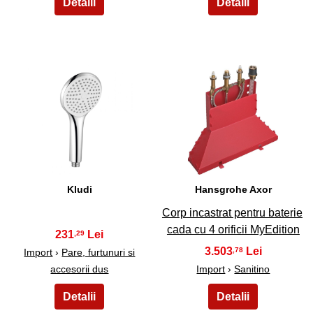
13
14
Kludi
Hansgrohe Axor
Corp incastrat pentru baterie
cada cu 4 orificii MyEdition
231
,29
3.503
,78
Import
›
Pare, furtunuri si
accesorii dus
Import
›
Sanitino