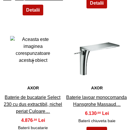
7
8
AXOR
AXOR
Baterie de bucatarie Select
Baterie lavoar monocomanda
230 cu dus extractibil, nichel
Hansgrohe Massaud…
periat Culoare…
6.130
,00
4.876
,30
Baterii chiuveta baie
Baterii bucatarie