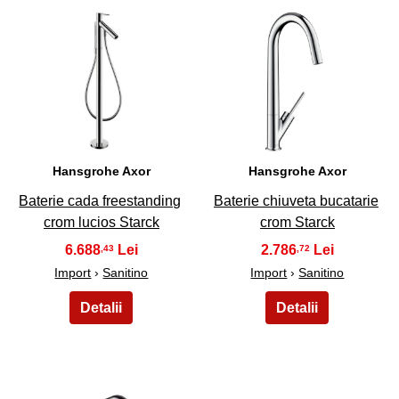
19
20
Hansgrohe Axor
Hansgrohe Axor
Baterie cada freestanding
Baterie chiuveta bucatarie
crom lucios Starck
crom Starck
6.688
2.786
,43
,72
Import
›
Sanitino
Import
›
Sanitino