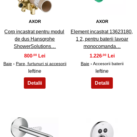
AXOR
AXOR
Corp incastrat pentru modul
Element incastrat 13623180,
de dus Hansgrohe
1 2, pentru baterii lavoar
ShowerSolutions…
monocomanda…
800
1.226
,00
,00
Baie
›
Pare, furtunuri si accesorii
Baie
› Accesorii baterii
Ieftine
Ieftine