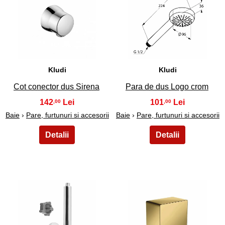
23
24
Kludi
Kludi
Cot conector dus Sirena
Para de dus Logo crom
142
101
,00
,00
Baie
›
Pare, furtunuri si accesorii
Baie
›
Pare, furtunuri si accesorii
25
26