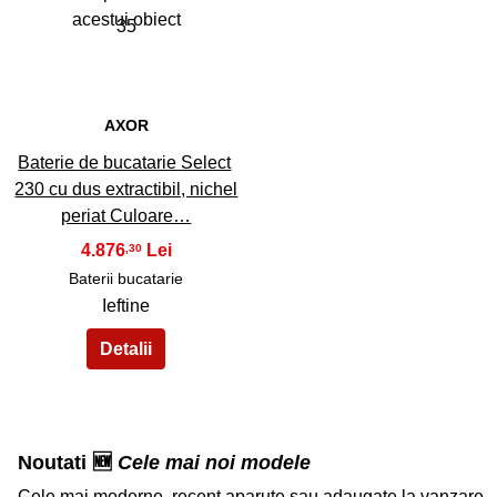
35
AXOR
Baterie de bucatarie Select
230 cu dus extractibil, nichel
periat Culoare…
4.876
,30
Baterii bucatarie
Ieftine
Noutati 🆕
Cele mai noi modele
Cele mai moderne, recent aparute sau adaugate la vanzare