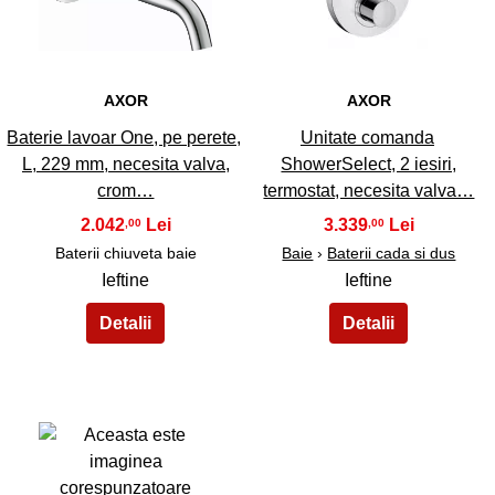
33
34
AXOR
AXOR
Baterie lavoar One, pe perete,
Unitate comanda
L, 229 mm, necesita valva,
ShowerSelect, 2 iesiri,
crom…
termostat, necesita valva…
2.042
3.339
,00
,00
Baterii chiuveta baie
Baie
›
Baterii cada si dus
Ieftine
Ieftine