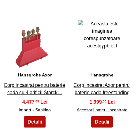
15
16
Hansgrohe Axor
Hansgrohe
Corp incastrat pentru baterie
Corp incastrat Axor pentru
cada cu 4 orificii Starck…
baterie cada freestanding
4.477
1.999
,08
,00
Import
›
Sanitino
Accesorii baterii incastrate