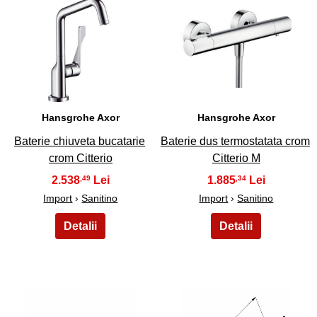
21
22
Hansgrohe Axor
Hansgrohe Axor
Baterie chiuveta bucatarie
Baterie dus termostatata crom
crom Citterio
Citterio M
2.538
1.885
,49
,34
Import
›
Sanitino
Import
›
Sanitino