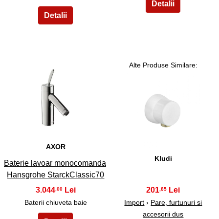
Alte Produse Similare:
9
10
AXOR
Kludi
Baterie lavoar monocomanda
Hansgrohe StarckClassic70
3.044
201
,00
,85
Baterii chiuveta baie
Import
›
Pare, furtunuri si
accesorii dus