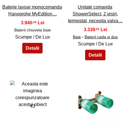
Baterie lavoar monocomanda
Unitate comanda
Hansgrohe MyEdition…
ShowerSelect, 2 iesiri,
termostat, necesita valva…
3.940
,00
3.339
,00
Baterii chiuveta baie
Scumpe / De Lux
Baie
›
Baterii cada si dus
Scumpe / De Lux
43
44