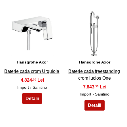
17
18
Hansgrohe Axor
Hansgrohe Axor
Baterie cada crom Urquiola
Baterie cada freestanding
crom lucios One
4.824
,00
7.843
,33
Import
›
Sanitino
Import
›
Sanitino