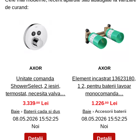
de curand:
36
37
AXOR
AXOR
Unitate comanda
Element incastrat 13623180,
ShowerSelect, 2 iesiri,
1 2, pentru baterii lavoar
termostat, necesita valva…
monocomanda…
3.339
1.226
,00
,00
Baie
›
Baterii cada si dus
Baie
› Accesorii baterii
08.05.2026 15:52:25
08.05.2026 15:52:25
Noi
Noi