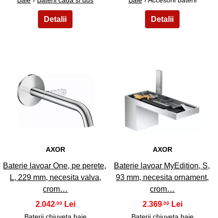
3
4
AXOR
AXOR
Baterie lavoar One, pe perete,
Baterie lavoar MyEdition, S,
L, 229 mm, necesita valva,
93 mm, necesita ornament,
crom…
crom…
2.042
2.369
,00
,00
Baterii chiuveta baie
Baterii chiuveta baie