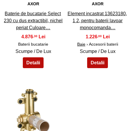
AXOR
AXOR
Baterie de bucatarie Select
Element incastrat 13623180,
230 cu dus extractibil, nichel
1 2, pentru baterii lavoar
periat Culoare…
monocomanda…
4.876
1.226
,30
,00
Baterii bucatarie
Baie
› Accesorii baterii
Scumpe / De Lux
Scumpe / De Lux
45