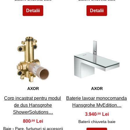
5
6
AXOR
AXOR
Corp incastrat pentru modul
Baterie lavoar monocomanda
de dus Hansgrohe
Hansgrohe MyEdition…
ShowerSolutions…
3.940
,00
800
,00
Baterii chiuveta baie
Baie
›
Pare, furtunuri si accesorii