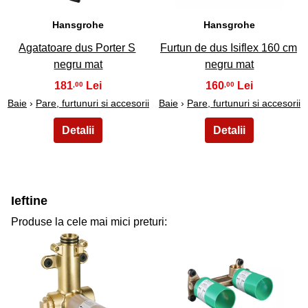
Hansgrohe
Hansgrohe
Agatatoare dus Porter S
Furtun de dus Isiflex 160 cm
negru mat
negru mat
181
160
,00
,00
Baie
›
Pare, furtunuri si accesorii
Baie
›
Pare, furtunuri si accesorii
Ieftine
Produse la cele mai mici preturi:
31
32