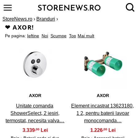
StoreNews.ro
›
Branduri
›
❤ AXOR!
Pe pagina:
Ieftine
Noi
Scumpe
Top
Mai mult
1
2
AXOR
AXOR
Unitate comanda
Element incastrat 13623180,
ShowerSelect, 2 iesiri,
1 2, pentru baterii lavoar
termostat, necesita valva…
monocomanda…
3.339
1.226
,00
,00
Baie
›
Baterii cada si dus
Baie
› Accesorii baterii