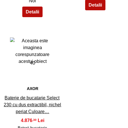
Noi
40
AXOR
Baterie de bucatarie Select
230 cu dus extractibil, nichel
periat Culoare…
4.876
,30
Baterii bucatarie