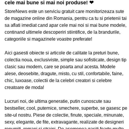
cele mai bune si mai noi produse! ❤
StoreNews este un serviciu gratuit care monitorizeaza sute
de magazine online din Romania, pentru ca tu si prietenii tai
sa aflati imediat cand apar cele mai noi si mai bune modele,
continand ultimele descoperiri stiintifice, de la brandurile,
categoriile si magazinele voastre preferate!
Aici gasesti obiecte si articole de calitate la preturi bune,
colectia noua, exclusiviste, simple sau sofisticate, design tip
clasic sau modern, care se poarta anul acesta. Modele
alese, deosebite, dragute, misto, cu stil, confortabile, faine,
chic, luxoase, colectii de la celebri creatori si celebre
creatoare de moda!
Lucruri noi, de ultima generatie, putin cunoscute sau
bestseller, cool, puternice, smechere, superbe, se gasesc pe
site-ul nostru. Piese de colectie, finute, speciale, minunate,
sexy, elegante, de fite, extravagante, realizate de designeri
renumiti, romani si straini. De asemenea gasiti foarte multe