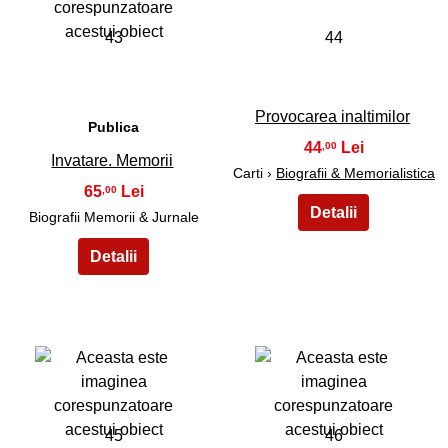
43
44
Provocarea inaltimilor
Publica
44
,00
Invatare. Memorii
Carti ›
Biografii & Memorialistica
65
,00
Biografii Memorii & Jurnale
45
46