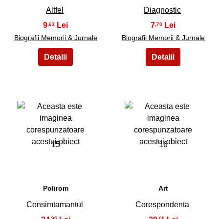
Altfel
Diagnostic
9
7
,63
,70
Biografii Memorii & Jurnale
Biografii Memorii & Jurnale
15
16
Polirom
Art
Consimtamantul
Corespondenta
,95
,00