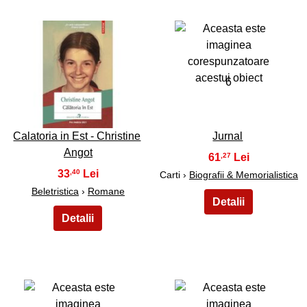
5
6
Calatoria in Est - Christine
Jurnal
Angot
61
,27
33
,40
Carti ›
Biografii & Memorialistica
Beletristica
›
Romane