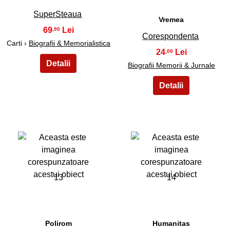
SuperSteaua
Vremea
69
,90
Corespondenta
Carti ›
Biografii & Memorialistica
24
,00
Biografii Memorii & Jurnale
13
14
Polirom
Humanitas