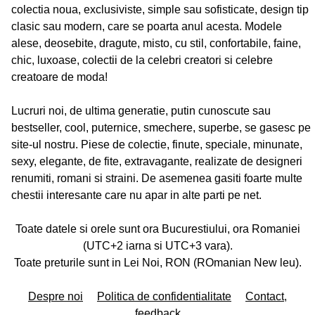
colectia noua, exclusiviste, simple sau sofisticate, design tip
clasic sau modern, care se poarta anul acesta. Modele
alese, deosebite, dragute, misto, cu stil, confortabile, faine,
chic, luxoase, colectii de la celebri creatori si celebre
creatoare de moda!
Lucruri noi, de ultima generatie, putin cunoscute sau
bestseller, cool, puternice, smechere, superbe, se gasesc pe
site-ul nostru. Piese de colectie, finute, speciale, minunate,
sexy, elegante, de fite, extravagante, realizate de designeri
renumiti, romani si straini. De asemenea gasiti foarte multe
chestii interesante care nu apar in alte parti pe net.
Toate datele si orele sunt ora Bucurestiului, ora Romaniei
(UTC+2 iarna si UTC+3 vara).
Toate preturile sunt in Lei Noi, RON (ROmanian New leu).
Despre noi
Politica de confidentialitate
Contact,
feedback