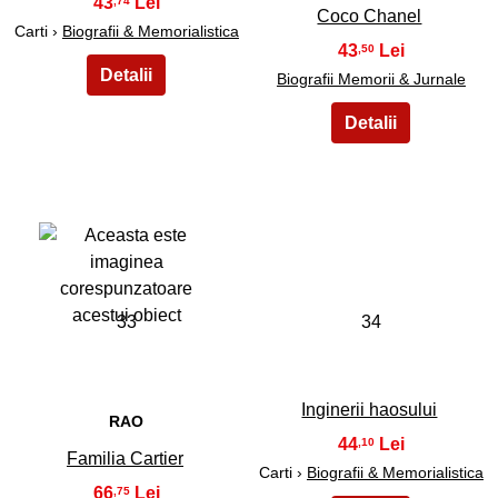
43
,74
Coco Chanel
Carti ›
Biografii & Memorialistica
43
,50
Biografii Memorii & Jurnale
33
34
Inginerii haosului
RAO
44
,10
Familia Cartier
Carti ›
Biografii & Memorialistica
66
,75