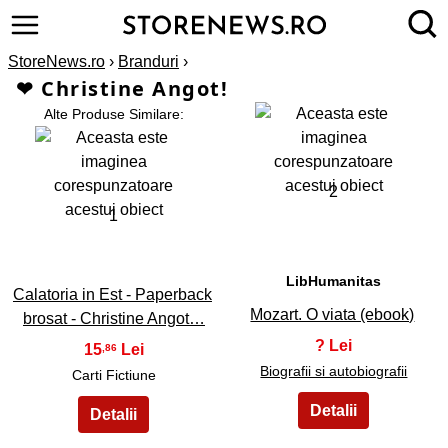
StoreNews.ro
›
Branduri
›
❤ Christine Angot!
Alte Produse Similare:
2
1
LibHumanitas
Calatoria in Est - Paperback
Mozart. O viata (ebook)
brosat - Christine Angot…
?
15
,86
Biografii si autobiografii
Carti Fictiune