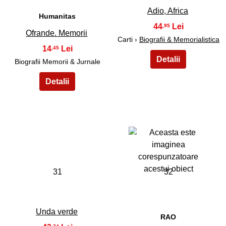
Adio, Africa
Humanitas
44
,95
Ofrande. Memorii
Carti ›
Biografii & Memorialistica
14
,45
Biografii Memorii & Jurnale
31
32
Unda verde
RAO