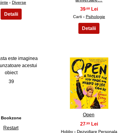
iinte
›
Diverse
39
,68
Carti ›
Psihologie
39
40
Open
Bookzone
27
,99
Restart
Hobby
›
Dezvoltare Personala