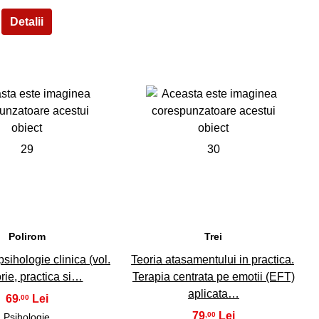
29
30
Polirom
Trei
sihologie clinica (vol.
Teoria atasamentului in practica.
orie, practica si…
Terapia centrata pe emotii (EFT)
aplicata…
69
,00
79
,00
Psihologie