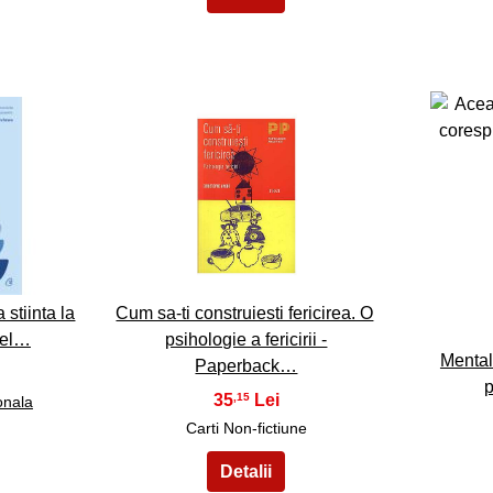
18
stiinta la
Cum sa-ti construiesti fericirea. O
iel…
psihologie a fericirii -
Mental
Paperback…
p
35
,15
onala
Carti Non-fictiune