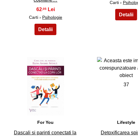
Carti ›
Psiholo
62
,05
Carti ›
Psihologie
36
37
For You
Lifestyle
Dascali si parinti conectati la
Detoxificarea spi