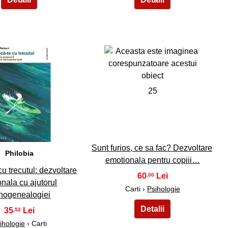
24
25
Sunt furios, ce sa fac? Dezvoltare
Philobia
emotionala pentru copiii…
u trecutul: dezvoltare
60
,00
nala cu ajutorul
Carti ›
Psihologie
hogenealogiei
35
,52
ihologie
› Carti