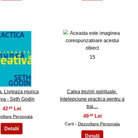
14
15
a. Livreaza munca
Calea trezirii spirituale.
iva - Seth Godin
Intelepciune practica pentru a
trai…
42
,80
49
,90
oltare Personala
Carti ›
Dezvoltare Personala