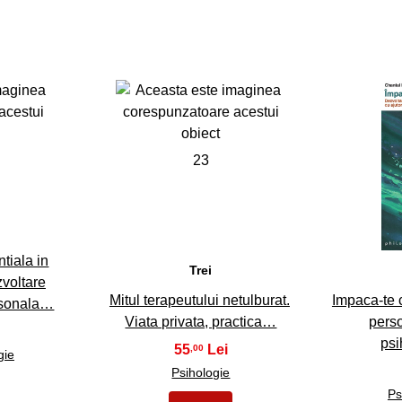
23
tiala in
Trei
zvoltare
Mitul terapeutului netulburat.
Impaca-te c
rsonala…
Viata privata, practica…
perso
psi
55
,00
gie
Psihologie
Ps