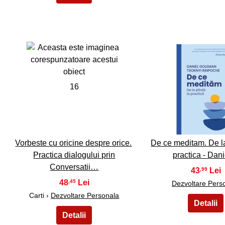
16
17
Vorbeste cu oricine despre orice.
De ce meditam. De la 
Practica dialogului prin
practica - Dan
Conversatii…
43
,99
48
,45
Dezvoltare Pers
Carti ›
Dezvoltare Personala