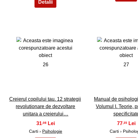
26
27
Creierul copilului tau. 12 strategii
Manual de psihologie
revolutionare de dezvoltare
Volumul I. Teorie, p
unitara a creierului…
specificitat
31
77
,08
,35
Carti ›
Psihologie
Carti › Psiholo