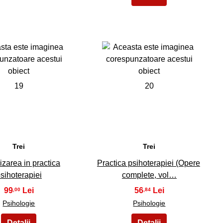
19
20
Trei
Trei
izarea in practica
Practica psihoterapiei (Opere
sihoterapiei
complete, vol…
99
56
,00
,84
Psihologie
Psihologie