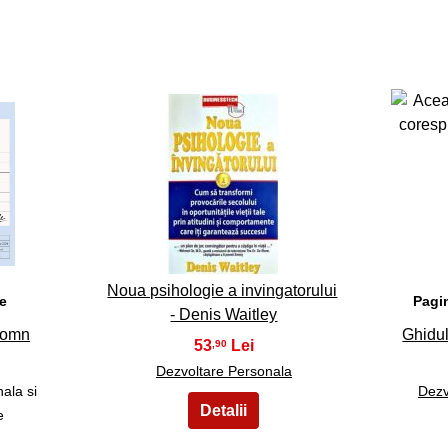
8
Noua psihologie a invingatorului
e
Pagi
- Denis Waitley
somn
Ghidul
53
,90
Dezvoltare Personala
ala si
Dezv
e