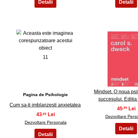
11
12
Mindset. O noua psi
Pagina de Psihologie
succesului. Editi
Cum sa-ti imblanzesti anxietatea
45
,99
43
,00
Dezvoltare Pers
Dezvoltare Personala