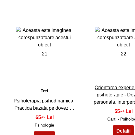
21
22
Orientarea experien
Trei
psihoterapie - De
Psihoterapia psihodinamica.
personala, interpe
Practica bazata pe dovezi…
55
,24
65
,00
Carti ›
Psiholo
Psihologie