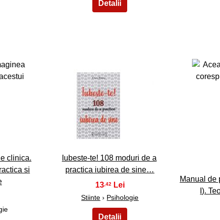
28
 clinica.
Iubeste-te! 108 moduri de a
ractica si
practica iubirea de sine…
Manual de p
e
13
,42
I). Te
Stiinte
›
Psihologie
gie