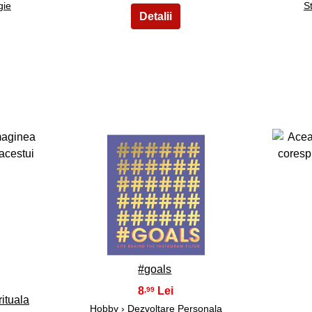
gie
St
38
#goals
8
,99
rituala
Hobby
›
Dezvoltare Personala