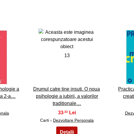
13
hologie a
Drumul catre tine insuti. O noua
Practic
a a 2-a…
psihologie a iubirii, a valorilor
creat
traditionale…
33
,32
onala
Dezv
Carti ›
Dezvoltare Personala