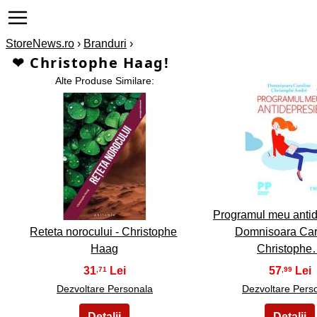
StoreNews.ro
›
Branduri
›
❤ Christophe Haag!
Alte Produse Similare:
2
1
Programul meu antid
Reteta norocului - Christophe
Domnisoara Car
Haag
Christoph
31
57
,71
,99
Dezvoltare Personala
Dezvoltare Pers