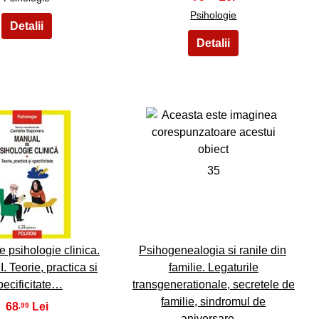
Psihologie
34
35
 psihologie clinica.
Psihogenealogia si ranile din
. Teorie, practica si
familie. Legaturile
pecificitate…
transgenerationale, secretele de
familie, sindromul de
68
,99
aniversare…