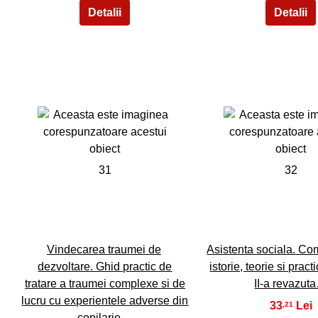
31
32
Vindecarea traumei de
Asistenta sociala. C
dezvoltare. Ghid practic de
istorie, teorie si pract
tratare a traumei complexe si de
II-a revazut
lucru cu experientele adverse din
33
,21
copilarie…