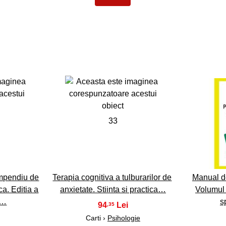
33
ompendiu de
Terapia cognitiva a tulburarilor de
Manual de
ica. Editia a
anxietate. Stiinta si practica…
Volumul I
a…
s
94
,35
Carti ›
Psihologie