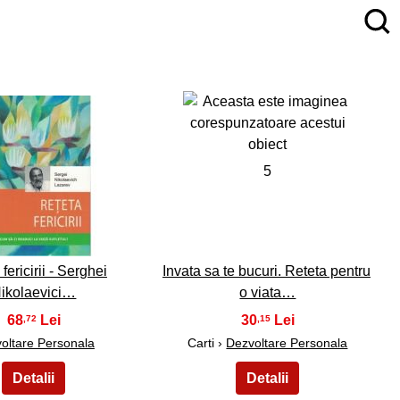
4
5
fericirii - Serghei
Invata sa te bucuri. Reteta pentru
ikolaevici…
o viata…
68
30
,72
,15
oltare Personala
Carti ›
Dezvoltare Personala