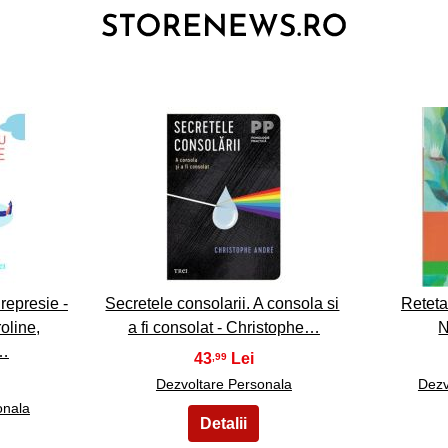
3
represie -
Secretele consolarii. A consola si
Reteta 
oline,
a fi consolat - Christophe…
N
e…
43
,99
Dezvoltare Personala
Dezv
onala